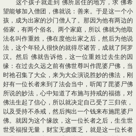
这个孩子就走到 佛所居住的地方，求 佛希
望能够加入僧团，佛就说：善来。于是这一个小
孩，成为出家的沙门僧人了。那因为他有两边的
俗家，有两个俗名、两个家庭，所以 佛就为他取
法名叫作重姓，佛在度他出家之后，然后为他说
法，这个年轻人很快的就得尽诸苦，成就了阿罗
汉。然后 佛就告诉他，这一位重姓过去生的因
缘：在过去久远之前有佛世尊叫作毘婆尸佛，当
时祂召集了大众，来为大众演说胜妙的佛法，刚
好有一位长者来到了法会当中，听闻了毘婆尸佛
所说的妙法，心中知道了布施与持戒的福德，对
佛法生起了信心，所以就决定自己受了三归依，
以及受持不杀戒，然后掏出一个钱来布施毘婆尸
佛。就因为这个缘故，这一位长者之后，生生世
世受福报无量，财宝无虞匮乏，就是这一位长者