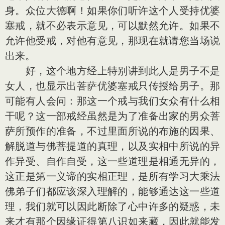
身。众位大德啊！如果你们听许这个人受持优婆
塞戒，就不必表示意见，可以默然允许。如果不
允许他受戒，对他有意见，那现在就请您当场说
出来。
好，这个地方经上特别讲到此人是男子不是
女人，也显示出菩萨优婆塞戒只传授给男子。那
可能有人会问：那这一个戒与我们女众有什么相
干呢？这一部戒经虽然是为了准备出家的男众菩
萨所预作的准备，不过里面所说的布施的因果、
解脱道与佛菩提道的真理，以及实相中所说的异
作异受、自作自受，这一些道理是相通无异的，
这正是第一义谛的实相正理，是所有学习大乘法
佛弟子们都应该深入理解的，能够通达这一些道
理，我们就可以因此断除了心中许多的疑惑，未
来才有那个因缘证得第八识如来藏，因此就能发