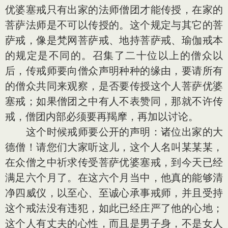
优婆塞戒只有出家的法师僧团才能传授，在家的
菩萨法师是不可以传授的。这个规定与其它的菩
萨戒，像是梵网菩萨戒、地持菩萨戒、瑜伽戒本
的规定是不同的。召集了二十位以上的僧众以
后，传戒师要向僧众声明种种的缘由，要请所有
的僧众共同来观察，是否要传授这个人菩萨优婆
塞戒；如果僧团之中有人不表赞同，那就不许传
戒，僧团内部必须要再羯摩，再加以讨论。
这个时候戒师要公开的声明：诸位出家的大
德僧！请您们大家听这儿，这个人名叫某某某，
在众僧之中祈求传受菩萨优婆塞戒，到今天已经
满足六个月了。在这六个月当中，他真的能够清
净四威仪，以至心、至诚心承事戒师，并且受持
这个戒法没有违犯，如此已经庄严了他的心地；
这个人有丈夫的心性，而且是男子身，不是女人