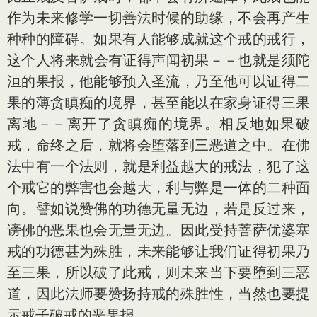
作为未来修学一切善法时候的助缘，不会再产生
种种的障碍。如果有人能够成就这个戒的戒行，
这个人将来就会有证得声闻初果－－也就是须陀
洹的果报，他能够预入圣流，乃至他可以证得二
果的薄贪瞋痴的境界，甚至能以在家身证得三果
离地－－离开了贪瞋痴的境界。相反地如果破
戒，命终之后，就将会堕落到三恶道之中。在佛
法中有一个法则，就是利益越大的戒法，犯了这
个戒它的弊害也会越大，利与弊是一体的二种面
向。譬如说赞佛的功德无量无边，若是反过来，
谤佛的恶果也会无量无边。因此受持菩萨优婆塞
戒的功德甚为殊胜，未来能够让我们证得初果乃
至三果，所以破了此戒，则未来当下要堕到三恶
道，因此法师要赞扬持戒的殊胜性，当然也要提
示戒子破戒的恶果报。