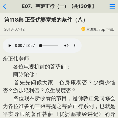
E07、菩萨正行（一）【共130集】
第118集 正受优婆塞戒的条件（八）
2018-07-12
三摩地 app 下载
余正伟老师
各位电视机前的菩萨们：
阿弥陀佛！
首先先问候大家：色身康泰否？少病少恼
否？游步轻利否？众生易度否？
各位现在所收看的节目，是佛教正觉同修会
为各位准备的三乘菩提之菩萨正行系列，也就是
平实导师的著作菩萨《优婆塞戒经讲记》的导