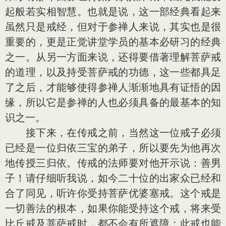
起般若实相智慧。也就是说，这一部经典看起来
虽然只是戒经，但对于参禅人来说，其实也是很
重要的，更是正觉讲堂学员的基本必研习的经典
之一。从另一方面来说，还得要借著理解菩萨戒
的道理，以及持受菩萨戒的功德，这一些都具足
了之后，才能够使得参禅人渐渐地具有证悟的因
缘，所以它是参禅的人也必须具备的最基本的知
识之一。
接下来，在传戒之前，当然这一位戒子必须
已经是一位归依三宝的弟子，所以要先为他再次
地传授三归依。传戒的法师要对他开示说：善男
子！请仔细听我说，如今二十位的出家众已经和
合了同见，听许你受持菩萨优婆塞戒。这个戒是
一切善法的根本，如果你能受持这个戒，将来受
比丘戒及菩萨戒时，都不会有所遮障；此戒也能