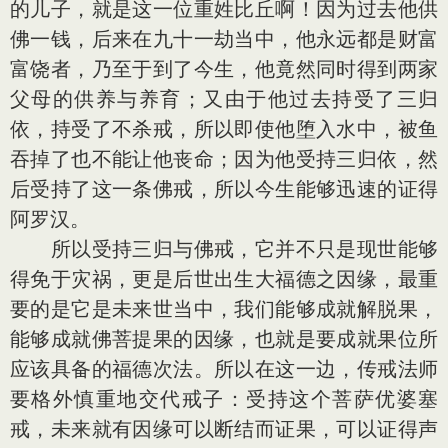
的儿子，就是这一位重姓比丘啊！因为过去他供
佛一钱，后来在九十一劫当中，他永远都是财富
富饶者，乃至于到了今生，他竟然同时得到两家
父母的供养与养育；又由于他过去持受了三归
依，持受了不杀戒，所以即使他堕入水中，被鱼
吞掉了也不能让他丧命；因为他受持三归依，然
后受持了这一条佛戒，所以今生能够迅速的证得
阿罗汉。
所以受持三归与佛戒，它并不只是现世能够
得免于灾祸，更是后世出生大福德之因缘，最重
要的是它是未来世当中，我们能够成就解脱果，
能够成就佛菩提果的因缘，也就是要成就果位所
应该具备的福德次法。所以在这一边，传戒法师
要格外慎重地交代戒子：受持这个菩萨优婆塞
戒，未来就有因缘可以断结而证果，可以证得声