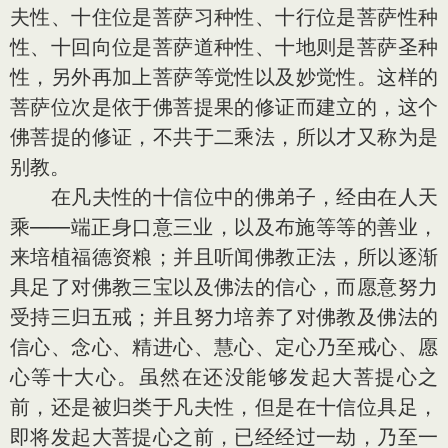
夫性、十住位是菩萨习种性、十行位是菩萨性种
性、十回向位是菩萨道种性、十地则是菩萨圣种
性，另外再加上菩萨等觉性以及妙觉性。这样的
菩萨位次是依于佛菩提果的修证而建立的，这个
佛菩提的修证，不共于二乘法，所以才又称为是
别教。
在凡夫性的十信位中的佛弟子，经由在人天
乘——端正身口意三业，以及布施等等的善业，
来培植福德资粮；并且听闻佛教正法，所以逐渐
具足了对佛教三宝以及佛法的信心，而愿意努力
受持三归五戒；并且努力培养了对佛教及佛法的
信心、念心、精进心、慧心、定心乃至戒心、愿
心等十大心。虽然在还没能够发起大菩提心之
前，还是被归类于凡夫性，但是在十信位具足，
即将发起大菩提心之前，已经经过一劫，乃至一