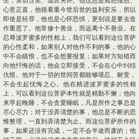
生，亲切含笑、温言关怀。他也总是知恩报恩、
心意正直，他很看重今世后世的益利安乐，所以
即使是轻罪，他也是心怀恐惧，更别说是要去造
作重恶了。他常修十善业，而远离十不善业。在
忍辱波罗蜜多的性相上，我们可以看到这位菩萨
的心性柔和，如果别人对他作不利的事，他的心
中不会瞋恨，也不会想要报复；如果对方知错而
向他忏悔的话，他会立即接受，不会在心中纠结
仇恨。他对于一切的世间苦都能够堪忍、耐受，
不会生起忧悔之心。他在精进波罗蜜多的性相
上，可以看到这位菩萨本性就是精勤不懈；他向
来早起晚睡，不会贪爱睡眠，凡是所作之事总是
尽心尽力；对于没弄清楚的事，他总是不断的思
惟整理，一直到弄清楚为止。而这位菩萨所作的
事，如果还没有完成，一定不会半途而废的；他