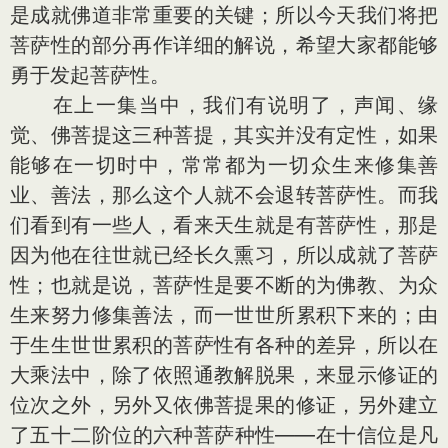
是成就佛道非常重要的关键；所以今天我们将把
菩萨性的部分再作详细的解说，希望大家都能够
勇于发起菩萨性。
在上一集当中，我们有说明了，声闻、缘
觉、佛菩提这三种菩提，其实并没有定性，如果
能够在一切时中，常常都为一切众生来修集善
业、善法，那么这个人就不会退转菩萨性。而我
们看到有一些人，看来天生就是有菩萨性，那是
因为他在往世就已经长久熏习，所以成就了菩萨
性；也就是说，菩萨性是要不断的为佛教、为众
生来努力修集善法，而一世世所累积下来的；由
于生生世世累积的菩萨性有各种的差异，所以在
大乘法中，除了依照通教解脱果，来显示修证的
位次之外，另外又依佛菩提果的修证，另外建立
了五十二阶位的六种菩萨种性——在十信位是凡