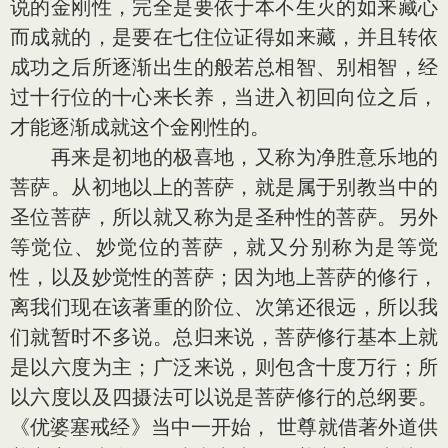
说的金刚性，完全是要依于本不生灭的如来藏心
而成就的，是要在七住位证得如来藏，并且转依
成功之后所逐渐出生的般若总相智、别相智，经
过十行位的十心来长养，当进入初回向位之后，
才能逐渐成就这个金刚性的。
再来是初地的极喜地，又称为净胜意乐地的
菩萨。从初地以上的菩萨，就是属于别教当中的
圣位菩萨，所以就又称为是圣种性的菩萨。另外
等觉位、妙觉位的菩萨，就又分别称为是等觉
性，以及妙觉性的菩萨；因为地上菩萨的修行，
离我们现在该著重的阶位、次第还很远，所以我
们就暂时不多说。总归来说，菩萨修行基本上就
是以六度为主；广泛来说，则包含十度万行；所
以六度以及四摄法可以说是菩萨修行的总纲要。
《优婆塞戒经》当中一开始， 世尊就借著外道供