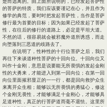
楚而远离的。由上面所说明的，已经发起菩萨性
的菩萨的特质，我们应该要谨记在心，并且作为
修学的典范，要时时把发起菩萨性，当作是菩萨
修行最为首要的目标；因为如果已经发起了菩萨
性，在往后的修行的道路上，必定是平坦大道。
不然的话，很容易就会被邪魔外道所诱惑，而走
向堕落到三恶道的歧路去了。
在说明了，性种性的十行位菩萨之后，我们
再往下来谈道种性菩萨的十回向位。十回向位又
叫作十金刚，意思是说要能无所畏惧的发起金刚
性的大勇来，才能进入到第一回向位；在第一回
向位里面摧邪显正的一一行，都是回向救护众生
来离开众生相；能够以无所畏惧的勇猛心，修这
个金刚无畏性，才能够满足十金刚心，才能够具
足道种性，真正的行菩萨道而毫不退怯。这里所