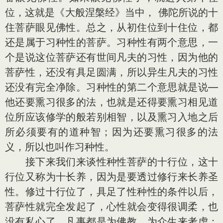
位，这就是《大般涅槃经》当中， 佛陀所说的十
住菩萨眼见佛性。总之，从初住位到十住位，都
还是属于习种性的菩萨。习种性有两个意思，一
个是说这位菩萨还有世间凡夫的习性，因为他的
菩萨性，还没有具足圆满，所以异生凡夫的习性
还没有完全净除。习种性的第二个意思就是说—
他还要熏习很多的法，也就是还得要熏习相见道
位所应该修学的般若别相智，以及熏习入地之后
所必须要有的道种智；因为还要熏习很多的法
义，所以也叫作习种性。
接下来我们来谈性种性菩萨的十行位，这十
行位又称为十长养，因为是要透过修行来长养圣
性。修过十行位了，具足了性种性的条件以后，
菩萨性就完全发起了，心性就会变得很调柔，也
没有私心了，凡事都是为佛教、为众生来考虑；