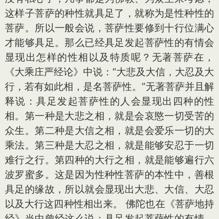
这样子菩萨的种性就具足了，就称为是性种性的
菩萨。所以一般会说，菩萨性要修到十行位满心
才能够具足。那么已经具足发起菩萨性的有情会
显现出怎样的性相以及特质呢？无著菩萨在，
《大乘庄严经论》中说：“大悲及大信，大忍及大
行，若有如此相，是名菩萨性。”无著菩萨并且解
释说：具足发起菩萨性的人会显现出四种的性
相。第一种是大悲之相，就是会哀愍一切受苦的
众生。第二种是大信之相，就是会爱乐一切的大
乘法。第三种是大忍之相，就是能够安忍于一切
难行之行。第四种的大行之相，就是能够遍行六
波罗蜜多。这是因为性种性菩萨的本性中，善根
具足的缘故，所以就会显现出大悲、大信、大忍
以及大行这四种性相出来。 佛陀也在《菩萨地持
经》当中曾经这么说：具足发起菩萨性的有情，