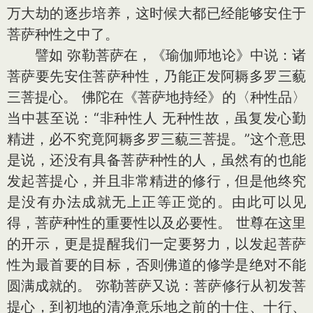
万大劫的逐步培养，这时候大都已经能够安住于
菩萨种性之中了。
譬如 弥勒菩萨在，《瑜伽师地论》中说：诸
菩萨要先安住菩萨种性，乃能正发阿耨多罗三藐
三菩提心。 佛陀在《菩萨地持经》的〈种性品〉
当中甚至说：“非种性人 无种性故，虽复发心勤
精进，必不究竟阿耨多罗三藐三菩提。”这个意思
是说，还没有具备菩萨种性的人，虽然有的也能
发起菩提心，并且非常精进的修行，但是他终究
是没有办法成就无上正等正觉的。由此可以见
得，菩萨种性的重要性以及必要性。 世尊在这里
的开示，更是提醒我们一定要努力，以发起菩萨
性为最首要的目标，否则佛道的修学是绝对不能
圆满成就的。 弥勒菩萨又说：菩萨修行从初发菩
提心，到初地的清净意乐地之前的十住、十行、