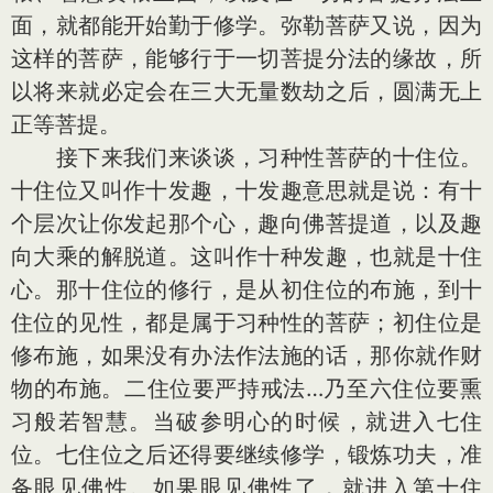
面，就都能开始勤于修学。弥勒菩萨又说，因为
这样的菩萨，能够行于一切菩提分法的缘故，所
以将来就必定会在三大无量数劫之后，圆满无上
正等菩提。
接下来我们来谈谈，习种性菩萨的十住位。
十住位又叫作十发趣，十发趣意思就是说：有十
个层次让你发起那个心，趣向佛菩提道，以及趣
向大乘的解脱道。这叫作十种发趣，也就是十住
心。那十住位的修行，是从初住位的布施，到十
住位的见性，都是属于习种性的菩萨；初住位是
修布施，如果没有办法作法施的话，那你就作财
物的布施。二住位要严持戒法…乃至六住位要熏
习般若智慧。当破参明心的时候，就进入七住
位。七住位之后还得要继续修学，锻炼功夫，准
备眼见佛性。如果眼见佛性了，就进入第十住