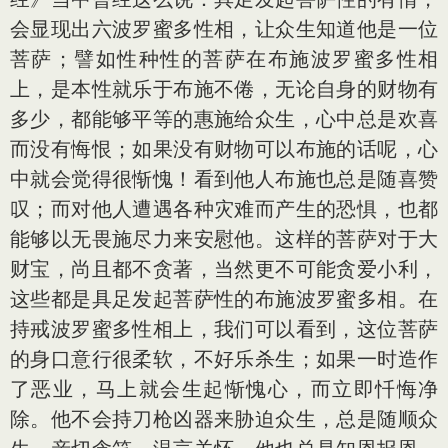
会显现出六波罗蜜多性相，让众生知道他是一位
菩萨；譬如性种性的菩萨在布施波罗蜜多性相
上，是本性就乐于布施不倦，无论自身的财物有
多少，都能够平等的惠施给众生，心中总是欢喜
而没有悔恨；如果没有财物可以布施的话呢，心
中就会觉得很惭愧！看到他人布施也总是随喜赞
叹；而对他人遭遇各种灾难而产生的恐惧，也都
能够以无畏施尽力来安慰他。这样的菩萨对于大
财宝，尚且都不贪著，当然更不可能贪爱小利，
这些都是具足发起菩萨性的布施波罗蜜多相。在
持戒波罗蜜多性相上，我们可以看到，这位菩萨
的身口意行很柔软，不好乐杀生；如果一时造作
了恶业，马上就会生起惭愧心，而立即忏悔净
除。他不会持刀枪凶器来胁迫众生，总是随顺众