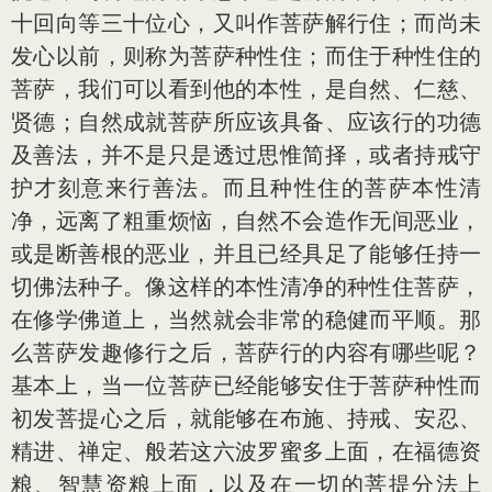
十回向等三十位心，又叫作菩萨解行住；而尚未
发心以前，则称为菩萨种性住；而住于种性住的
菩萨，我们可以看到他的本性，是自然、仁慈、
贤德；自然成就菩萨所应该具备、应该行的功德
及善法，并不是只是透过思惟简择，或者持戒守
护才刻意来行善法。而且种性住的菩萨本性清
净，远离了粗重烦恼，自然不会造作无间恶业，
或是断善根的恶业，并且已经具足了能够任持一
切佛法种子。像这样的本性清净的种性住菩萨，
在修学佛道上，当然就会非常的稳健而平顺。那
么菩萨发趣修行之后，菩萨行的内容有哪些呢？
基本上，当一位菩萨已经能够安住于菩萨种性而
初发菩提心之后，就能够在布施、持戒、安忍、
精进、禅定、般若这六波罗蜜多上面，在福德资
粮、智慧资粮上面，以及在一切的菩提分法上