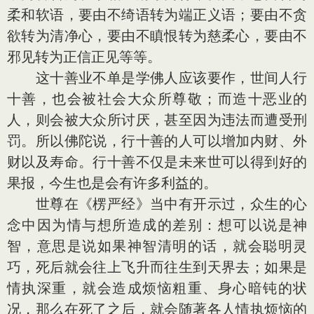
柔和软语，要由不绮语转为端正义语；要由不贪
欲转为清净心，要由不瞋恨转为慈柔心，要由不
邪见转为正信正见等等。
这十善业不单是学佛人应该要作，世间人行
十善，也会被社会大众所尊敬；而造十恶业的
人，则会被大众所讨厌，甚至因为违法而遭受刑
罚。所以佛陀说，行十善的人可以增加内财、外
财以及寿命。行十善不仅是未来世可以得到好的
果报，今生也是会有许多利益的。
世尊在《楞严经》当中有开示过，众生的心
念中因为情与想所造成的差别：想可以说是神
智，意思是说如果神智清明的话，就会聪明灵
巧，死后就会往上飞升而往生到天界去；如果是
情执深重，就会造成烦恼粗重、身心暗钝的状
况，那么在死了之后，就会随著各人情执烦恼的