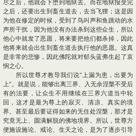
尽之后，他就会下堕到地狱去。而在地狱报受完
之后，还要出生到畜生道去，去当飞狸；这是因
为他在修定的时候，受到了鸟叫声和鱼跳动的水
声所干扰，因为他没有办法杀到这些众生，所以
他心中就发了恶愿，将来要把他们都杀掉，因此
他将来就会出生到畜生道去执行他的恶愿。这真
是非常的悲惨，因此佛陀就对郁头蓝弗生起了哀
悯之心。
所以世尊才教导我们说“上漏为患，出要为
上”。就是说，能够出离三界、入无余涅槃不受后
有的法要，让众生不用继续在三界六道当中轮
回，这才是最为尊上的寂灭、清凉、真实的境
界。甚至最后要证得如来的无住处涅槃，那才是
究竟无上、圆满解脱的佛地境界。所以，世尊方
便施设施论、戒论、生天之论，是为了逐步引导