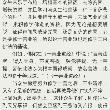
众生来乐于布施，培植基本的福德，去除贫困、
增长资财；并且学习与众生结善缘，种下菩萨悲
心的种子。并且要持守五戒十善，去除恶业的障
碍，累积修学佛道的资粮。因为无论是想要解
脱，证得声闻果或缘觉果，还是菩萨的佛果，都
是要修十善业的，所以说十善业道也是修学三乘
佛法的基础。
例如，佛陀在《十善业道经》中说：“言善法
者，谓人天身、声闻菩提、独觉菩提、无上菩
提，皆依此法以为根本而得成就，故名善法，此
法即是十善业道。”（《十善业道经》）
当众生愿意努力修学十善之后，三业清净，
又有了足够的福德；然后再教导他们“欲为不净，
上漏为患，出要为上”，来让众生了解，即使往生
到天界享福，仍然会堕落到三恶道受苦报，使得