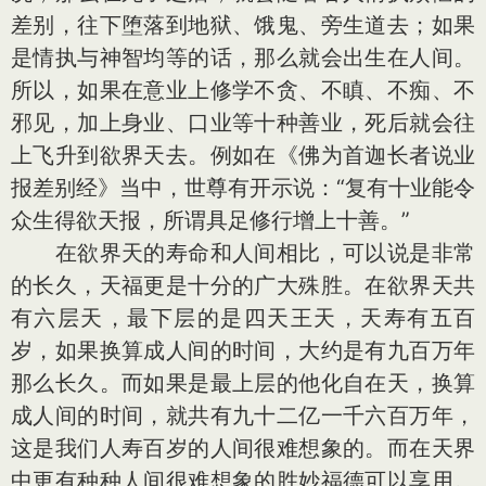
差别，往下堕落到地狱、饿鬼、旁生道去；如果
是情执与神智均等的话，那么就会出生在人间。
所以，如果在意业上修学不贪、不瞋、不痴、不
邪见，加上身业、口业等十种善业，死后就会往
上飞升到欲界天去。例如在《佛为首迦长者说业
报差别经》当中，世尊有开示说：“复有十业能令
众生得欲天报，所谓具足修行增上十善。”
在欲界天的寿命和人间相比，可以说是非常
的长久，天福更是十分的广大殊胜。在欲界天共
有六层天，最下层的是四天王天，天寿有五百
岁，如果换算成人间的时间，大约是有九百万年
那么长久。而如果是最上层的他化自在天，换算
成人间的时间，就共有九十二亿一千六百万年，
这是我们人寿百岁的人间很难想象的。而在天界
中更有种种人间很难想象的胜妙福德可以享用。