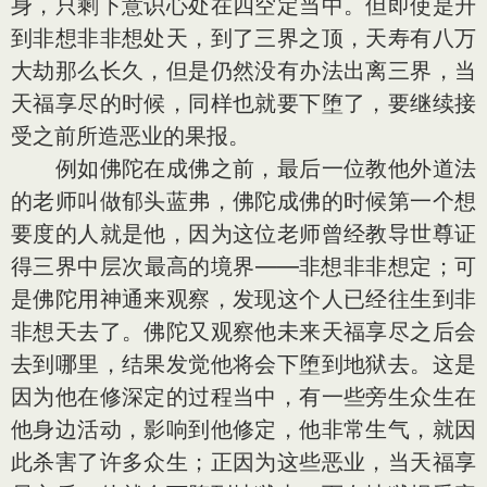
身，只剩下意识心处在四空定当中。但即使是升
到非想非非想处天，到了三界之顶，天寿有八万
大劫那么长久，但是仍然没有办法出离三界，当
天福享尽的时候，同样也就要下堕了，要继续接
受之前所造恶业的果报。
例如佛陀在成佛之前，最后一位教他外道法
的老师叫做郁头蓝弗，佛陀成佛的时候第一个想
要度的人就是他，因为这位老师曾经教导世尊证
得三界中层次最高的境界——非想非非想定；可
是佛陀用神通来观察，发现这个人已经往生到非
非想天去了。佛陀又观察他未来天福享尽之后会
去到哪里，结果发觉他将会下堕到地狱去。这是
因为他在修深定的过程当中，有一些旁生众生在
他身边活动，影响到他修定，他非常生气，就因
此杀害了许多众生；正因为这些恶业，当天福享