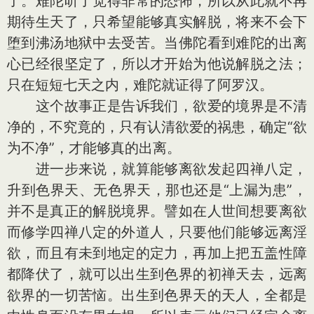
了。难陀听了觉得非常的恐怖，所以从此就不再
期待生天了，只希望能够真实解脱，将来不会下
堕到沸汤地狱中去受苦。当佛陀看到难陀的出离
心已经很坚定了，所以才开始为他说解脱之法；
只在短短七天之内，难陀就证得了阿罗汉。
这个故事正是告诉我们，欲爱的境界是不清
净的，不究竟的，只有认清欲爱的祸患，确定“欲
为不净”，才能够真的出离。
进一步来说，就算能够离欲发起四禅八定，
升到色界天、无色界天，那也还是“上漏为患”，
并不是真正的解脱境界。譬如在人世间想要离欲
而修学四禅八定的外道人，只要他们能够远离淫
欲，而且有未到地定的定力，再加上把五盖性障
都降伏了，就可以出生到色界的初禅天去，远离
欲界的一切苦恼。出生到色界天的天人，全都是