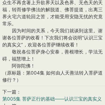
众生不再贪著上升欲界天以及色界、无色天的天
福，转而修学佛法的解脱道、佛菩提道，出离三
界火宅六道轮回之苦，才能受用安隐无忧的究竟
常乐。
因为时间的关系，今天我们就谈到这里。谢
谢各位菩萨的收看！下次我们将会说明“认识三宝
的真实义”，欢迎各位菩萨继续收看！
敬祝各位菩萨身心安泰，善根增长，学法无
碍，福慧增上！
阿弥陀佛！
（原标题：第004集 如何由人天善法转入菩萨道
修行？）
下一篇：
第005集 菩萨正行的基础——认识三宝的真实义