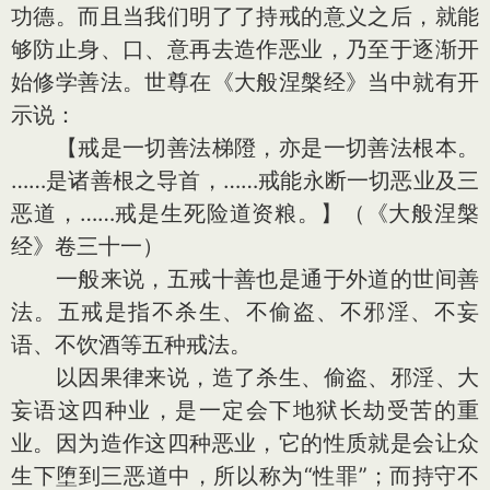
功德。而且当我们明了了持戒的意义之后，就能
够防止身、口、意再去造作恶业，乃至于逐渐开
始修学善法。世尊在《大般涅槃经》当中就有开
示说：
【戒是一切善法梯隥，亦是一切善法根本。
……是诸善根之导首，……戒能永断一切恶业及三
恶道，……戒是生死险道资粮。】（《大般涅槃
经》卷三十一）
一般来说，五戒十善也是通于外道的世间善
法。五戒是指不杀生、不偷盗、不邪淫、不妄
语、不饮酒等五种戒法。
以因果律来说，造了杀生、偷盗、邪淫、大
妄语这四种业，是一定会下地狱长劫受苦的重
业。因为造作这四种恶业，它的性质就是会让众
生下堕到三恶道中，所以称为“性罪”；而持守不