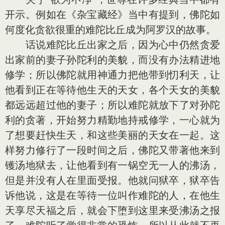
开示。例如在《杂宝藏经》当中有提到，佛陀如
何度化贪欲很重的难陀比丘成为阿罗汉的故事。
话说难陀比丘出家之后，因为心中仍然贪爱
出家前的妻子孙陀利的美貌，而没有办法精进地
修学；所以佛陀就用神通力把他带到忉利天，让
他看到正在等待他生天的天女，各个天女的美貌
都远远超过他的妻子；所以难陀就放下了对孙陀
利的贪著，开始努力精勤地持戒修学，一心就为
了想要赶快生天，和这些美丽的天女在一起。这
样努力修行了一段时间之后，佛陀又带著他来到
镬汤地狱去，让他看到有一锅空无一人的沸汤，
但是并没有人在里面受报。他就问狱卒，狱卒告
诉他说，这是在等待一位叫作难陀的人，在他生
天享尽天福之后，就会下堕到这里来受沸汤之报