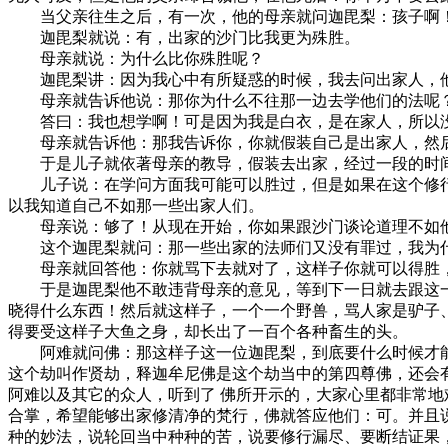
当父亲往生之后，有一次，他的母亲就问迦毘梨：孩子啊！
迦毘梨就说：有，出家的沙门比我更为殊胜。
母亲就说：为什么比你殊胜呢？
迦毘梨讲：因为我心中有所疑惑的时候，我去问出家人，他
母亲就告诉他说：那你为什么不往那一边去学他们的法呢
答曰：我也想学啊！可是因为我是白衣，是在家人，所以没
母亲就告诉他：那我告诉你，你就假装自己是出家人，然后
于是儿子就依著母亲的教导，假装去出家，经过一段的时间
儿子说：在学问方面我可能可以胜过，但是如果在这个修行
以我知道自己不如那一些出家人们。
母亲说：够了！从现在开始，你如果跟沙门谈论道理不如他
这个迦毘梨就问：那一些出家的法师们又没有罪过，我为
母亲就回答他：你就骂下去就对了，这样子你就可以得胜，
于是迦毘梨他不敢违背母亲的意见，等到下一日就去跟这一
晓得什么东西！然后就这样子，一个一个野兽，骂人家是驴子
得要受这样子大鱼之身，却长出了一百个各种畜生的头。
阿难就问佛：那这样子这一位迦毘梨，到底要什么时候才能
这个劫叫作贤劫，释迦牟尼佛是这个劫当中的第四尊佛，还会
阿难以及其它的众人，听到了 佛所开示的，大家心里都非常地
合掌，希望能够出家修清净的梵行，佛就答应他们：可。并且
种的妙法，说轮回当中种种的苦，说要修行漏尽、要断结证果