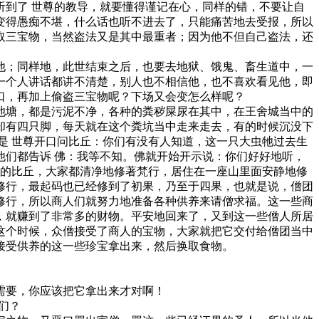
到了 世尊的教导，就要懂得谨记在心，同样的错，不要让自
变得愚痴不堪，什么话也听不进去了，只能痛苦地去受报，所以
取三宝物，当然盗法又是其中最重者；因为他不但自己盗法，还
；同样地，此世结束之后，也要去地狱、饿鬼、畜生道中，一
一个人讲话都讲不清楚，别人也不相信他，也不喜欢看见他，即
口，再加上偷盗三宝物呢？下场又会变怎么样呢？
塘，都是污泥不净，各种的粪秽屎尿在其中，在王舍城当中的
却有四只脚，每天就在这个粪坑当中走来走去，有的时候沉没下
是 世尊开口问比丘：你们有没有人知道，这一只大虫牠过去生
们都告诉 佛：我等不知。佛就开始开示说：你们好好地听，
万的比丘，大家都清净地修著梵行，居住在一座山里面安静地修
修行，最起码也已经修到了初果，乃至于四果，也就是说，僧团
修行，所以商人们就努力地准备各种供养来请僧求福。这一些商
，就赚到了非常多的财物。平安地回来了，又到这一些僧人所居
这个时候，众僧接受了商人的宝物，大家就把它交付给僧团当中
接受供养的这一些珍宝拿出来，然后换取食物。
需要，你应该把它拿出来才对啊！
们？