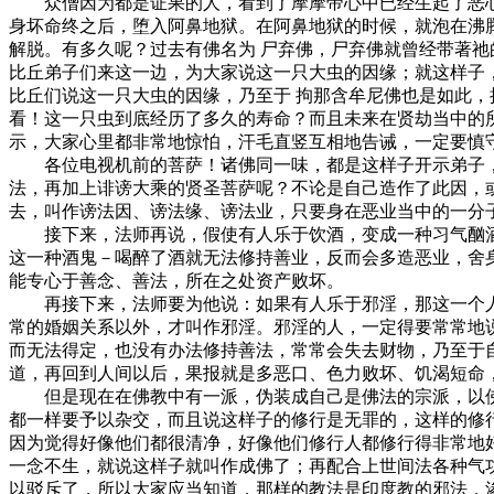
众僧因为都是证果的人，看到了摩摩帝心中已经生起了恶心
身坏命终之后，堕入阿鼻地狱。在阿鼻地狱的时候，就泡在沸
解脱。有多久呢？过去有佛名为 尸弃佛，尸弃佛就曾经带著祂
比丘弟子们来这一边，为大家说这一只大虫的因缘；就这样子
比丘们说这一只大虫的因缘，乃至于 拘那含牟尼佛也是如此，
看！这一只虫到底经历了多久的寿命？而且未来在贤劫当中的
示，大家心里都非常地惊怕，汗毛直竖互相地告诫，一定要慎
各位电视机前的菩萨！诸佛同一味，都是这样子开示弟子，
法，再加上诽谤大乘的贤圣菩萨呢？不论是自己造作了此因，
去，叫作谤法因、谤法缘、谤法业，只要身在恶业当中的一分
接下来，法师再说，假使有人乐于饮酒，变成一种习气酗酒
这一种酒鬼－喝醉了酒就无法修持善业，反而会多造恶业，舍
能专心于善念、善法，所在之处资产败坏。
再接下来，法师要为他说：如果有人乐于邪淫，那这一个人
常的婚姻关系以外，才叫作邪淫。邪淫的人，一定得要常常地
而无法得定，也没有办法修持善法，常常会失去财物，乃至于
道，再回到人间以后，果报就是多恶口、色力败坏、饥渴短命
但是现在在佛教中有一派，伪装成自己是佛法的宗派，以佛
都一样要予以杂交，而且说这样子的修行是无罪的，这样的修
因为觉得好像他们都很清净，好像他们修行人都修行得非常地
一念不生，就说这样子就叫作成佛了；再配合上世间法各种气
以驳斥了，所以大家应当知道，那样的教法是印度教的邪法，