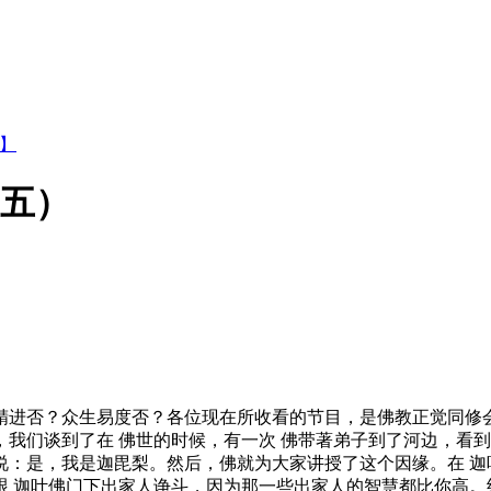
集】
（五）
否？众生易度否？各位现在所收看的节目，是佛教正觉同修会
我们谈到了在 佛世的时候，有一次 佛带著弟子到了河边，看
说：是，我是迦毘梨。然后，佛就为大家讲授了这个因缘。在 迦
跟 迦叶佛门下出家人诤斗，因为那一些出家人的智慧都比你高。