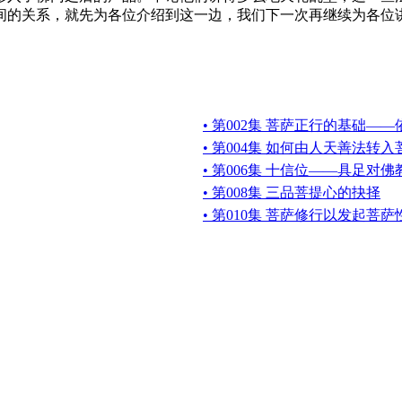
间的关系，就先为各位介绍到这一边，我们下一次再继续为各位
• 第002集 菩萨正行的基础—
• 第004集 如何由人天善法转
• 第006集 十信位——具足对
• 第008集 三品菩提心的抉择
• 第010集 菩萨修行以发起菩