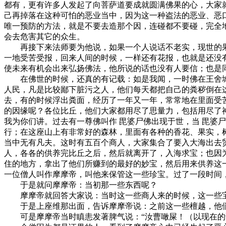
都有，更有许多人发起了向菩萨道要成就圆满佛果的心，大家
己再掉落在这种可怕的恶业当中，因为这一种盗法的恶业、恶
唯一预防的方法，就是不要去造那个因，连碰都不要碰，完全
会去危害其它的众生。
再接下来法师要为他说，如果一个人说话不老实，现世的果
一地受苦受报，回来人间的时候，一样还有花报，也就是还没
使未来有机会出来弘扬佛法，他所说的话也没有人要信；也是
在佛世的时候，还真的有记载：如是我闻，一时佛在王舍城
人民，凡是比较鄙下脏污之人，他们每天都把自己的粪秽倒在
去，有的时候浮出粪面，经历了一年又一年，常常地在里面受苦
的因缘呢？各位比丘，他们大家都用尽了思量力，包括用尽了
我为你们讲。过去有一尊佛叫作 毘婆尸佛出现于世，当 毘婆
行；在这座山上有非常好的森林，里面有各种的香花、果实，
当中无有凡夫。这时有五百个商人，大家集合了要入大海出去
人，各各的供养完比丘之后，然后就离开了，入海求宝；也因
住的地方，拿出了他们所赚到的最好的妙宝，然后用来供养这
一位僧人叫作摩摩帝，叫他来保管这一些珍宝。过了一段时间
于是就问摩摩帝：当初那一些东西呢？
摩摩帝就回答大家说：当时这一些商人来的时候，这一些宝
于是上座维那出面，告诉摩摩帝说：之前这一些檀越，他们
可是摩摩帝当时瞋恚发著脾气说：“汝曹噉屎！（以现在的话