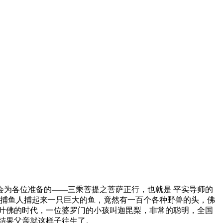
为各位准备的——三乘菩提之菩萨正行，也就是 平实导师的
到捕鱼人捕起来一只巨大的鱼，竟然有一百个各种野兽的头，佛
叶佛的时代，一位婆罗门的小孩叫迦毘梨，非常的聪明，全国
结果父亲就这样子往生了。