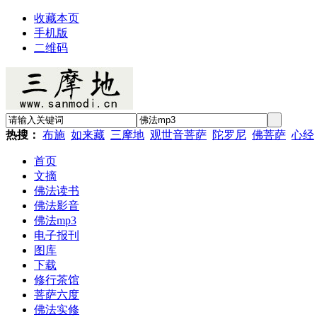
收藏本页
手机版
二维码
热搜：
布施
如来藏
三摩地
观世音菩萨
陀罗尼
佛菩萨
心经
首页
文摘
佛法读书
佛法影音
佛法mp3
电子报刊
图库
下载
修行茶馆
菩萨六度
佛法实修