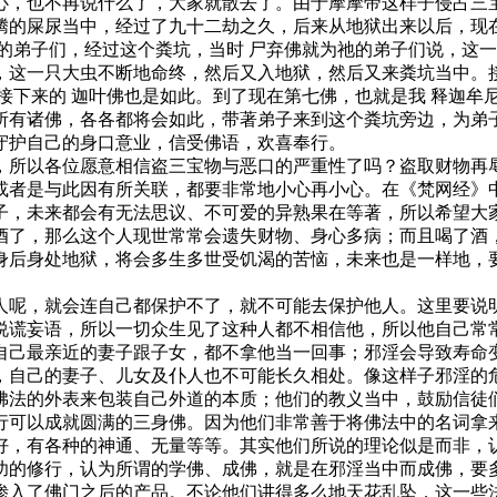
，也不再说什么了，大家就散去了。由于摩摩帝这样子侵占三宝
腾的屎尿当中，经过了九十二劫之久，后来从地狱出来以后，现
的弟子们，经过这个粪坑，当时 尸弃佛就为祂的弟子们说，这一
，这一只大虫不断地命终，然后又入地狱，然后又来粪坑当中。接
接下来的 迦叶佛也是如此。到了现在第七佛，也就是我 释迦牟
所有诸佛，各各都将会如此，带著弟子来到这个粪坑旁边，为弟子
守护自己的身口意业，信受佛语，欢喜奉行。
所以各位愿意相信盗三宝物与恶口的严重性了吗？盗取财物再辱
或者是与此因有所关联，都要非常地小心再小心。在《梵网经》
子，未来都会有无法思议、不可爱的异熟果在等著，所以希望大
了，那么这个人现世常常会遗失财物、身心多病；而且喝了酒，
身后身处地狱，将会多生多世受饥渴的苦恼，未来也是一样地，
呢，就会连自己都保护不了，就不可能去保护他人。这里要说明
说谎妄语，所以一切众生见了这种人都不相信他，所以他自己常
自己最亲近的妻子跟子女，都不拿他当一回事；邪淫会导致寿命
，自己的妻子、儿女及仆人也不可能长久相处。像这样子邪淫的
法的外表来包装自己外道的本质；他们的教义当中，鼓励信徒们
行可以成就圆满的三身佛。因为他们非常善于将佛法中的名词拿
好，有各种的神通、无量等等。其实他们所说的理论似是而非，
功的修行，认为所谓的学佛、成佛，就是在邪淫当中而成佛，要
渗入了佛门之后的产品。不论他们讲得多么地天花乱坠，这一些法