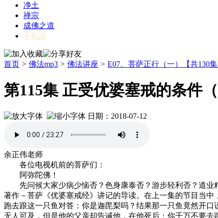
净土
禅宗
成佛之道
手机版
首页
>
佛法mp3
>
佛法讲座
>
E07、菩萨正行（一）【共130
第115集 正受优婆塞戒的条件
日期：2018-07-12
余正伟老师
各位电视机前的菩萨们：
阿弥陀佛！
先问候大家少病少恼否？色身康泰否？游步轻利否？道业精进
著作－菩萨《优婆塞戒经》讲记的导读。在上一集的节目当中，
跑去跟这一只鱼对答：你是迦毘梨吗？结果那一只鱼竟然开口
无人可及，但是他的父亲却告诫他，在他死后：你千万不要去