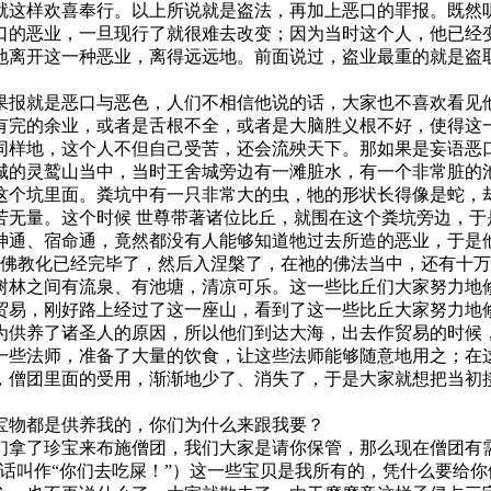
就这样欢喜奉行。以上所说就是盗法，再加上恶口的罪报。既然听
口的恶业，一旦现行了就很难去改变；因为当时这个人，他已经
地离开这一种恶业，离得远远地。前面说过，盗业最重的就是盗
报就是恶口与恶色，人们不相信他说的话，大家也不喜欢看见他
有完的余业，或者是舌根不全，或者是大脑胜义根不好，使得这
同样地，这个人不但自己受苦，还会流殃天下。那如果是妄语恶
的灵鹫山当中，当时王舍城旁边有一滩脏水，有一个非常脏的池
这个坑里面。粪坑中有一只非常大的虫，牠的形状长得像是蛇，
无量。这个时候 世尊带著诸位比丘，就围在这个粪坑旁边，于
神通、宿命通，竟然都没有人能够知道牠过去所造的恶业，于是他
尸佛教化已经完毕了，然后入涅槃了，在祂的佛法当中，还有十
树林之间有流泉、有池塘，清凉可乐。这一些比丘们大家努力地
贸易，刚好路上经过了这一座山，看到了这一些比丘大家努力地
为供养了诸圣人的原因，所以他们到达大海，出去作贸易的时候
一些法师，准备了大量的饮食，让这些法师能够随意地用之；在
，僧团里面的受用，渐渐地少了、消失了，于是大家就想把当初
物都是供养我的，你们为什么来跟我要？
拿了珍宝来布施僧团，我们大家是请你保管，那么现在僧团有
叫作“你们去吃屎！”）这一些宝贝是我所有的，凭什么要给你