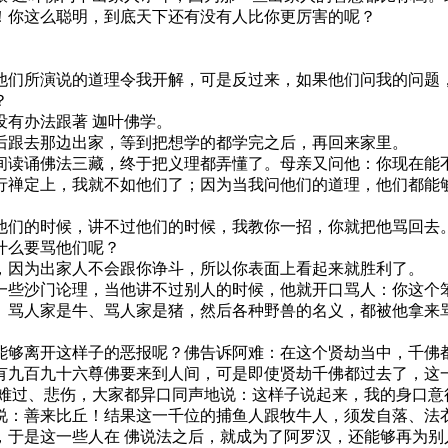
你这么聪明，到底天下还有没有人比你更厉害的呢？
们所演说的道理令我开解，可是反过来，如果他们问我的问题，
？
有办法跟著 迦叶佛学。
跟去那边出家，等到把想学的都学完之后，再回来家里。
读诵佛法三藏，终于把义理都弄懂了。母亲又问他：你现在能
禅定上，我就不如他们了；因为当我问他们的道理，他们都能够
们的时候，讲不过他们的时候，我教你一招，你就把他骂回去
什么要骂他们呢？
因为出家人不会跟你诤斗，所以你表面上看起来就胜利了。
些沙门论理，当他讲不过别人的时候，他就开口骂人：你这个笨
、骂人家是牛、骂人家是猪，然后各种野兽的名义，都被他拿来
够离开这样子的恶报呢？佛告诉阿难：在这个贤劫当中，千佛都
有九百九十六尊佛要来到人间，可是即使贤劫千佛都过去了，这
难过、悲伤，大家都异口同声地说：这样子说起来，我的身口意
说：善来比丘！结果这一千位的捕鱼人跟牧牛人，须发自落、法衣
，于是这一些人在 佛说法之后，就成为了阿罗汉，还能够再为别