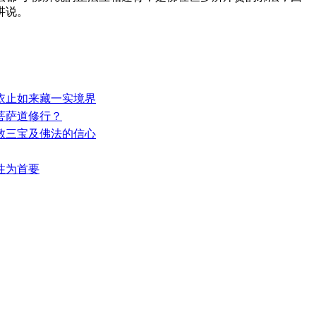
讲说。
—依止如来藏一实境界
入菩萨道修行？
佛教三宝及佛法的信心
萨性为首要