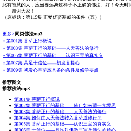
此有智慧的人，应当要远离这样子不正确的佛法。好！今天时
谢谢大家！
（原标题：第115集 正受优婆塞戒的条件（五））
更多
>
同类佛法mp3
• 第001集 菩萨正行概说
• 第003集 菩萨正行的基础——人天善法的修行
• 第005集 菩萨正行的基础——认识三宝的真实义
• 第007集 具足十信位——初发菩提心
• 第009集 初发心菩萨应具备的条件及修学要点
推荐图文
推荐佛法mp3
第001集 菩萨正行概说
第002集 菩萨正行的基础——依止如来藏一实境界
第003集 菩萨正行的基础——人天善法的修行
第004集 如何由人天善法转入菩萨道修行？
第005集 菩萨正行的基础——认识三宝的真实义
第006集 十信位——具足对佛教三宝及佛法的信心