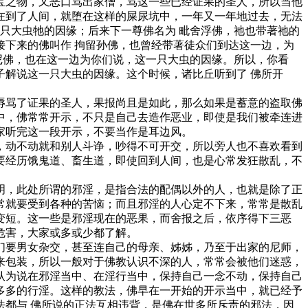
之物，又恶口骂出家僧，骂这一些已经证果的圣人，所以当他
在到了人间，就堕在这样的屎尿坑中，一年又一年地过去，无法
只大虫牠的因缘；后来下一尊佛名为 毗舍浮佛，祂也带著祂的
下来的佛叫作 拘留孙佛，也曾经带著徒众们到达这一边，为
尼佛，也在这一边为你们说，这一只大虫的因缘。所以，你看
解说这一只大虫的因缘。这个时候，诸比丘听到了 佛所开
骂了证果的圣人，果报尚且是如此，那么如果是蓄意的盗取佛
中，佛常常开示，不只是自己去造作恶业，即使是我们被牵连进
家听完这一段开示，不要当作是耳边风。
动不动就和别人斗诤，吵得不可开交，所以旁人也不喜欢看到
要经历饿鬼道、畜生道，即使回到人间，也是心常发狂散乱，不
，此处所谓的邪淫，是指合法的配偶以外的人，也就是除了正
常就要受到各种的苦恼；而且邪淫的人心定不下来，常常是散乱
变短。这一些是邪淫现在的恶果，而舍报之后，依序得下三恶
危害，大家或多或少都了解。
要男女杂交，甚至连自己的母亲、姊姊，乃至于出家的尼师，
来包装，所以一般对于佛教认识不深的人，常常会被他们迷惑，
认为说在邪淫当中、在淫行当中，保持自己一念不动，保持自己
多多的行淫。这样的教法，佛早在一开始的开示当中，就已经予
都与 佛所说的正法互相违背，是佛在世多所斥责的邪法，因