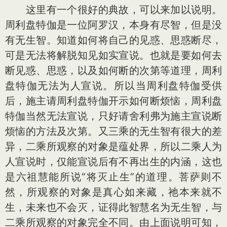
这里有一个很好的典故，可以来加以说明。
周利盘特伽是一位阿罗汉，本身有尽智，但是没
有无生智。知道如何将自己的见惑、思惑断尽，
可是无法将解脱知见如实宣说。也就是要如何去
断见惑、思惑，以及如何断的次第等道理，周利
盘特伽无法为人宣说。所以当周利盘特伽受供
后，施主请周利盘特伽开示如何断烦恼，周利盘
特伽当然无法宣说，只好请舍利弗为施主宣说断
烦恼的方法及次第。又三乘的无生智有很大的差
异，二乘所观察的对象是蕴处界，所以二乘人为
人宣说时，仅能宣说后有不再出生的内涵，这也
是六祖慧能所说“将灭止生”的道理。菩萨则不
然，所观察的对象是真心如来藏，祂本来就不
生，未来也不会灭，证得此智慧名为无生智，与
二乘所观察的对象完全不同。由上面说明可知，