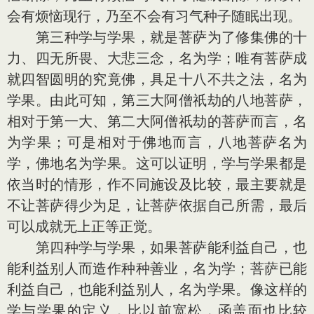
会有烦恼现行，乃至不会有习气种子随眠出现。
第三种学与学果，就是菩萨为了修集佛的十
力、四无所畏、大悲三念，名为学；唯有菩萨成
就四智圆明的究竟佛，具足十八不共之法，名为
学果。由此可知，第三大阿僧祇劫的八地菩萨，
相对于第一大、第二大阿僧祇劫的菩萨而言，名
为学果；可是相对于佛地而言，八地菩萨名为
学，佛地名为学果。这可以证明，学与学果都是
依当时的情形，作不同施设及比较，最主要就是
不让菩萨得少为足，让菩萨依据自己所需，最后
可以成就无上正等正觉。
第四种学与学果，如果菩萨能利益自己，也
能利益别人而造作种种善业，名为学；菩萨已能
利益自己，也能利益别人，名为学果。像这样的
学与学果的定义，比以前宽松，函盖面也比较