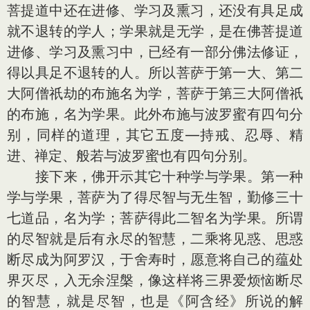
菩提道中还在进修、学习及熏习，还没有具足成
就不退转的学人；学果就是无学，是在佛菩提道
进修、学习及熏习中，已经有一部分佛法修证，
得以具足不退转的人。所以菩萨于第一大、第二
大阿僧祇劫的布施名为学，菩萨于第三大阿僧祇
的布施，名为学果。此外布施与波罗蜜有四句分
别，同样的道理，其它五度—持戒、忍辱、精
进、禅定、般若与波罗蜜也有四句分别。
接下来，佛开示其它十种学与学果。第一种
学与学果，菩萨为了得尽智与无生智，勤修三十
七道品，名为学；菩萨得此二智名为学果。所谓
的尽智就是后有永尽的智慧，二乘将见惑、思惑
断尽成为阿罗汉，于舍寿时，愿意将自己的蕴处
界灭尽，入无余涅槃，像这样将三界爱烦恼断尽
的智慧，就是尽智，也是《阿含经》所说的解