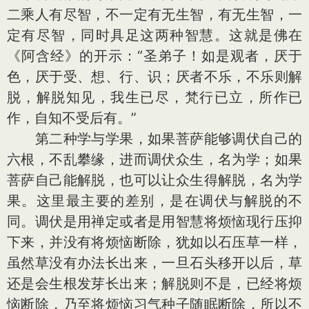
二乘人有尽智，不一定有无生智，有无生智，一
定有尽智，同时具足这两种智慧。这就是佛在
《阿含经》的开示：“圣弟子！如是观者，厌于
色，厌于受、想、行、识；厌者不乐，不乐则解
脱，解脱知见，我生已尽，梵行已立，所作已
作，自知不受后有。”
第二种学与学果，如果菩萨能够调伏自己的
六根，不乱攀缘，进而调伏众生，名为学；如果
菩萨自己能解脱，也可以让众生得解脱，名为学
果。这里最主要的差别，是在调伏与解脱的不
同。调伏是用禅定或者是用智慧将烦恼现行压抑
下来，并没有将烦恼断除，犹如以石压草一样，
虽然草没有办法长出来，一旦石头移开以后，草
还是会生根发芽长出来；解脱则不是，已经将烦
恼断除，乃至将烦恼习气种子随眠断除，所以不