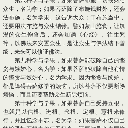
第八种学与学果，如果菩萨布施一切钱财给
众生，名为学；如果菩萨除了布施钱财外，还会
法布施，名为学果。这告诉大众：于布施当中，
还要用法布施与众生结缘。譬如蒙山施食，让饥
渴的众生饱食后，还会加诵《心经》、往生咒
等，以佛法来安置众生，是让众生与佛法结下善
缘，未来可以修证佛法。
第九种学与学果，如果菩萨能破除自己的悭
贪与嫉妒心，名为学；如果菩萨能破除自他有情
的悭贪与嫉妒心，名为学果。因为悭贪与嫉妒，
都是障碍菩萨修学的烦恼，所以菩萨不仅要断除
烦恼，而且还要帮助众生断除烦恼。
第十种学与学果，如果菩萨自己受持五根，
也就是以信根、进根、念根、定根、慧根来修
行，并且忆念不忘，名为学；如果菩萨不仅自己