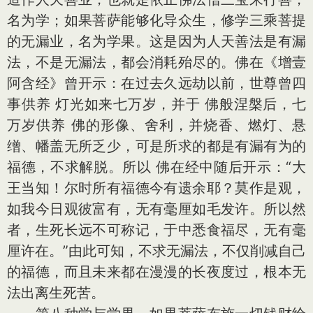
名为学；如果菩萨能够化导众生，修学三乘菩提
的无漏业，名为学果。这是因为人天善法是有漏
法，不是无漏法，都会消耗殆尽的。佛在《增壹
阿含经》曾开示：在过去久远劫以前，世尊曾四
事供养 灯光如来七万岁，并于 佛般涅槃后，七
万岁供养 佛的形像、舍利，并烧香、燃灯、悬
缯、幡盖无所乏少，可是所求的都是有漏有为的
福德，不求解脱。所以 佛在经中随后开示：“大
王当知！尔时所有福德今有遗余耶？莫作是观，
如我今日观彼富有，无有毫厘如毛发许。所以然
者，生死长远不可称记，于中悉食福尽，无有毫
厘许在。”由此可知，不求无漏法，不仅削减自己
的福德，而且未来都在漫漫的长夜度过，根本无
法出离生死苦。