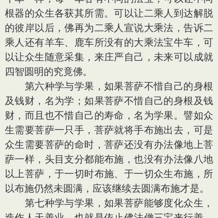
根器的众生各获其所需。可以让二乘人到达解脱
的彼岸以后，佛再为二乘人宣说大乘法，告诉二
乘人还有羊车、鹿车所没有的大乘法宝牛车，可
以让众生随意采集，来庄严自己，未来可以成就
四智圆明的究竟佛。
第六种学与学果，如果菩萨不惜自己的身根
及钱财，名为学；如果菩萨不惜自己的身根及钱
财，而且也不惜自己的寿命，名为学果。譬如众
生需要菩萨一只手，菩萨就将手布施出去，可是
众生需要菩萨的命时，菩萨还没有办法像地上菩
萨一样，头目支分都能布施，也没有办法像八地
以上菩萨，于一切时布施、于一切众生布施，所
以布施仍然未圆满，应该继续去圆满布施才是。
第七种学与学果，如果菩萨能够度化众生，
造作人天善业，也就是依止佛法僧三宝来行善，