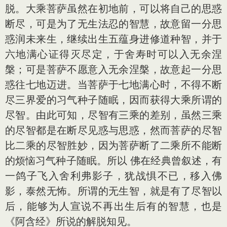
脱。大乘菩萨虽然在初地前，可以将自己的思惑
断尽，可是为了无生法忍的智慧，故意留一分思
惑润未来生，继续出生五蕴身进修道种智，并于
六地满心证得灭尽定，于舍寿时可以入无余涅
槃；可是菩萨不愿意入无余涅槃，故意起一分思
惑往七地迈进。当菩萨于七地满心时，不得不断
尽三界爱的习气种子随眠，因而获得大乘所谓的
尽智。由此可知，尽智有三乘的差别，虽然三乘
的尽智都是在断尽见惑与思惑，然而菩萨的尽智
比二乘的尽智胜妙，因为菩萨断了二乘所不能断
的烦恼习气种子随眠。所以 佛在经典曾叙述，有
一鸽子飞入舍利弗影子，犹战惧不已，移入佛
影，泰然无怖。所谓的无生智，就是有了尽智以
后，能够为人宣说不再出生后有的智慧，也是
《阿含经》所说的解脱知见。