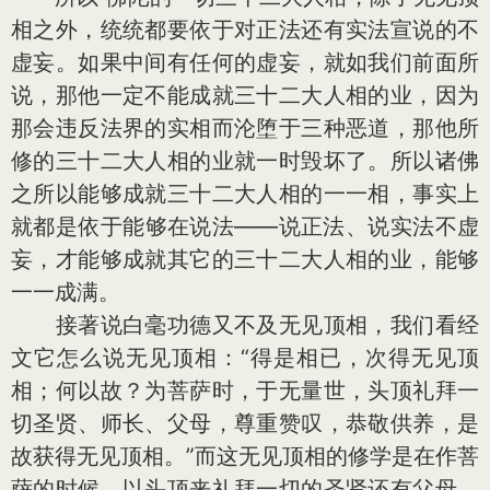
相之外，统统都要依于对正法还有实法宣说的不
虚妄。如果中间有任何的虚妄，就如我们前面所
说，那他一定不能成就三十二大人相的业，因为
那会违反法界的实相而沦堕于三种恶道，那他所
修的三十二大人相的业就一时毁坏了。所以诸佛
之所以能够成就三十二大人相的一一相，事实上
就都是依于能够在说法——说正法、说实法不虚
妄，才能够成就其它的三十二大人相的业，能够
一一成满。
接著说白毫功德又不及无见顶相，我们看经
文它怎么说无见顶相：“得是相已，次得无见顶
相；何以故？为菩萨时，于无量世，头顶礼拜一
切圣贤、师长、父母，尊重赞叹，恭敬供养，是
故获得无见顶相。”而这无见顶相的修学是在作菩
萨的时候，以头顶来礼拜一切的圣贤还有父母、