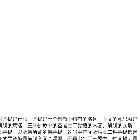
菩提是什么。菩提是一个佛教中特有的名词，中文的意思就是
解脱的意涵。三乘佛教中的圣者由于觉悟的内容、解脱的实质，
觉菩提，以及佛所证的佛菩提。这当中声闻及独觉二种菩提都是
证的果德就是解脱入无余涅槃，不再出生于三界中。佛菩提则是