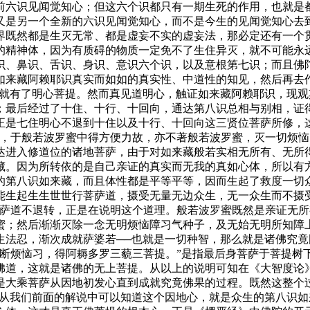
前六识见闻觉知心；但这六个识都只有一期生死的作用，也就是
又是另一个全新的六识见闻觉知心，而不是今生的见闻觉知心去
界既然都是生灭无常、都是虚妄不实的虚妄法，那必定还有一个
的精神体，因为有质碍的物质一定免不了生住异灭，就不可能永
识、鼻识、舌识、身识、意识六个识，以及意根第七识；而且佛
如来藏阿赖耶识真实而如如的真实性、中道性的知见，然后再去
，就有了明心菩提。然而真见道明心，触证如来藏阿赖耶识，现
；最后经过了十住、十行、十回向，通达第八识总相与别相，证
正是七住明心不退到十住以及十行、十回向这三贤位菩萨所修，
于般若波罗蜜中得方便力故，亦不著般若波罗蜜，灭一切烦恼
达进入修道位的诸地菩萨，由于对如来藏般若实相无所有、无所
藏。因为所转依的是自己亲证的真实而无我的真如心体，所以有
的第八识如来藏，而且体性都是平等平等，因而生起了救度一切
能生起生生世世行菩萨道，摄受无量无边众生，无一众生而不摄
菩萨道不退转，正是在说明这个道理。般若波罗蜜既然是亲证无
蜜；然后渐渐灭除一念无明烦恼障习气种子，及无始无明所知障
生法忍，渐次成就萨婆若──也就是一切种智，那么就是诸佛究
烦恼习，得阿耨多罗三藐三菩提。”是指最后身菩萨于菩提树
佛道，这就是诸佛的无上菩提。从以上的说明可知在《大智度论
是大乘菩萨从因地初发心直到成就究竟佛果的过程。既然这整个
而从我们前面的解说中可以知道这个因地心，就是众生的第八识