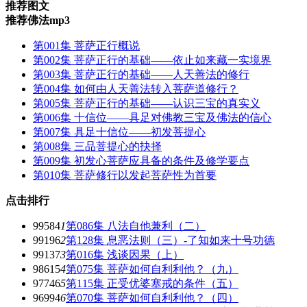
推荐图文
推荐佛法mp3
第001集 菩萨正行概说
第002集 菩萨正行的基础——依止如来藏一实境界
第003集 菩萨正行的基础——人天善法的修行
第004集 如何由人天善法转入菩萨道修行？
第005集 菩萨正行的基础——认识三宝的真实义
第006集 十信位——具足对佛教三宝及佛法的信心
第007集 具足十信位——初发菩提心
第008集 三品菩提心的抉择
第009集 初发心菩萨应具备的条件及修学要点
第010集 菩萨修行以发起菩萨性为首要
点击排行
99584
1
第086集 八法自他兼利（二）
99196
2
第128集 息恶法则（三）-了知如来十号功德
99137
3
第016集 浅谈因果（上）
98615
4
第075集 菩萨如何自利利他？（九）
97746
5
第115集 正受优婆塞戒的条件（五）
96994
6
第070集 菩萨如何自利利他？（四）