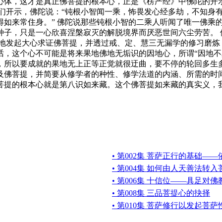
心体，这才是真正佛菩提的根本心，正是《楞严经》中佛陀的开示
子们开示，佛陀说：“钝根小智闻一乘，怖畏发心经多劫，不知身
得如来常住身。” 佛陀说那些钝根小智的二乘人听闻了唯一佛乘
种子，只是一心欣喜涅槃寂灭的解脱境界而厌恶世间六尘劳苦。 
敢地发起大心求证佛菩提，并透过戒、定、慧三无漏学的修习磨炼
话，这个心不可能是将来果地佛地无垢识的因地心，所谓“因地不
，所以要成就的果地无上正等正觉就很迂曲，要不停的轮回多生
佛菩提，并简要从修学者的种性、修学法道的内涵、所需的时间
菩提的根本心就是第八识如来藏。这个佛菩提如来藏的真实义，
• 第002集 菩萨正行的基础—
• 第004集 如何由人天善法转
• 第006集 十信位——具足对
• 第008集 三品菩提心的抉择
• 第010集 菩萨修行以发起菩