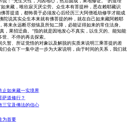
说：“无生灭性，为因地心，然后圆成，果地修证。”的道理
有如来藏，唯欣寂灭厌尘劳。众生本有菩提种，悉在赖耶藏识
的佛菩提道，都怖畏于必须发心后经历三大阿僧祗劫修学才能成
佛陀说其实众生本来就有佛菩提的种，就在自己如来藏阿赖耶
，将来永远断尽烦恼及所知二障，必能证得如来的常住法身。
真，果招迂曲。”指的就是因地发心不真实，以生灭的、能知能
多世、不停的再去探索。
久暂、所证觉悟的对象以及解脱的实质来说明三乘菩提的差
我们会在下一集中进一步为大家说明，由于时间的关系，我们就
—依止如来藏一实境界
入菩萨道修行？
佛教三宝及佛法的信心
萨性为首要