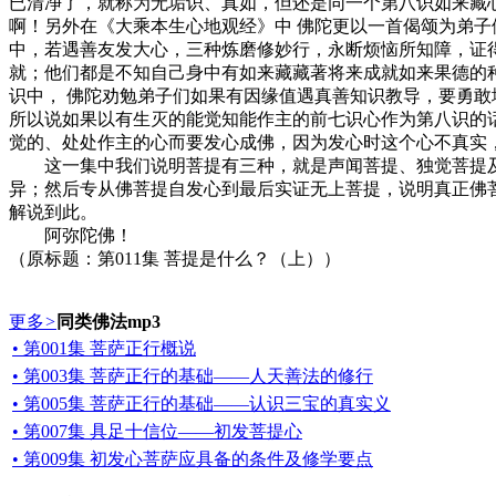
已清净了，就称为无垢识、真如，但还是同一个第八识如来藏
啊！另外在《大乘本生心地观经》中 佛陀更以一首偈颂为弟
中，若遇善友发大心，三种炼磨修妙行，永断烦恼所知障，证
就；他们都是不知自己身中有如来藏藏著将来成就如来果德的
识中， 佛陀劝勉弟子们如果有因缘值遇真善知识教导，要勇
所以说如果以有生灭的能觉知能作主的前七识心作为第八识的
觉的、处处作主的心而要发心成佛，因为发心时这个心不真实
这一集中我们说明菩提有三种，就是声闻菩提、独觉菩提及
异；然后专从佛菩提自发心到最后实证无上菩提，说明真正佛
解说到此。
阿弥陀佛！
（原标题：第011集 菩提是什么？（上））
更多
>
同类佛法mp3
• 第001集 菩萨正行概说
• 第003集 菩萨正行的基础——人天善法的修行
• 第005集 菩萨正行的基础——认识三宝的真实义
• 第007集 具足十信位——初发菩提心
• 第009集 初发心菩萨应具备的条件及修学要点