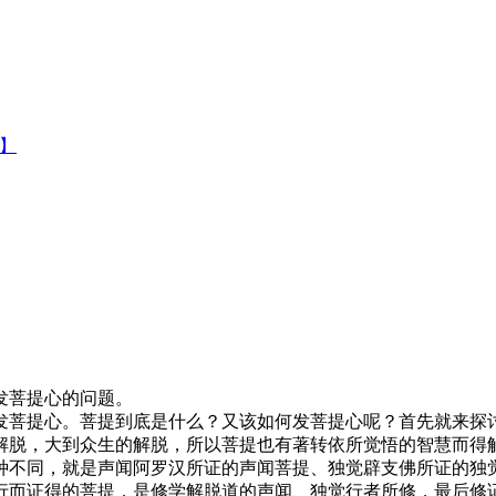
集】
发菩提心的问题。
菩提心。菩提到底是什么？又该如何发菩提心呢？首先就来探讨
解脱，大到众生的解脱，所以菩提也有著转依所觉悟的智慧而得
种不同，就是声闻阿罗汉所证的声闻菩提、独觉辟支佛所证的独
行而证得的菩提，是修学解脱道的声闻、独觉行者所修，最后修