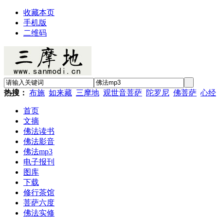
收藏本页
手机版
二维码
热搜：
布施
如来藏
三摩地
观世音菩萨
陀罗尼
佛菩萨
心经
首页
文摘
佛法读书
佛法影音
佛法mp3
电子报刊
图库
下载
修行茶馆
菩萨六度
佛法实修