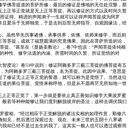
修学佛菩提道的菩萨所修；最后的修证是佛地的无住处涅槃，那
无上正等正觉就是无上正等菩提。再以修证的方式以及时间久暂
观而证得。精进的声闻弟子一生就可以证得声闻菩提成为阿罗
并且爱乐于无师独觉，于是去到后世无师指导、自观因缘法，经
心。虽然早先历事诸佛，承事供养，依佛、依师来修学，而后则
正等菩提，成就了福慧圆满的究竟佛果。因此在菩萨所造的论，
菩提。”甚至在《显扬圣教论》，卷7中也说：“声闻菩提依钝根
者的种性、修学法道的内涵、所需时间的久暂、所证觉悟的对
智度论》卷53中说到：修证阿耨多罗三藐三菩提的佛菩提有五
，为阿耨多罗三藐三菩提故，名为菩提。此因中说果。”意思是
起了修证无上正等正觉的誓愿，就可以称为是觉悟了。当然这位
证道的果位菩提、觉悟来称呼他，但是从不愿再茫无所知地一世
无上正等正觉了，第一步就是要依止真正善知识修学大乘波罗蜜
、般若等种种能够让我们度到解脱彼岸的圣法；这样去调伏我们
罗蜜相。”经过相应于正觉解脱的诸法实相的如理作意，勤修六
确知见，然后透过深观过去、现在、未来三世的五阴十八界诸
的我却己经不是过去生的我了。这其实一般人也可以透过观察而