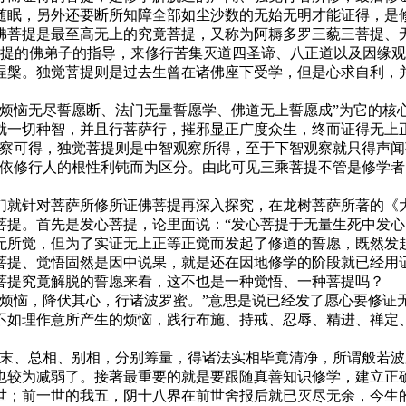
随眠，另外还要断所知障全部如尘沙数的无始无明才能证得，是
佛菩提是最至高无上的究竟菩提，又称为阿耨多罗三藐三菩提、
菩提的佛弟子的指导，来修行苦集灭道四圣谛、八正道以及因缘
涅槃。独觉菩提则是过去生曾在诸佛座下受学，但是心求自利，
恼无尽誓愿断、法门无量誓愿学、佛道无上誓愿成”为它的核
就一切种智，并且行菩萨行，摧邪显正广度众生，终而证得无上
察可得，独觉菩提则是中智观察所得，至于下智观察就只得声闻
是依修行人的根性利钝而为区分。由此可见三乘菩提不管是修学
针对菩萨所修所证佛菩提再深入探究，在龙树菩萨所著的《大
菩提。首先是发心菩提，论里面说：“发心菩提于无量生死中发心
无所觉，但为了实证无上正等正觉而发起了修道的誓愿，既然发
菩提、觉悟固然是因中说果，就是还在因地修学的阶段就已经用
菩提究竟解脱的誓愿来看，这不也是一种觉悟、一种菩提吗？
恼，降伏其心，行诸波罗蜜。”意思是说已经发了愿心要修证
不如理作意所产生的烦恼，践行布施、持戒、忍辱、精进、禅定
、总相、别相，分别筹量，得诸法实相毕竟清净，所谓般若波
也较为减弱了。接著最重要的就是要跟随真善知识修学，建立正
世；前一世的我五，阴十八界在前世舍报后就已灭尽无余，今生