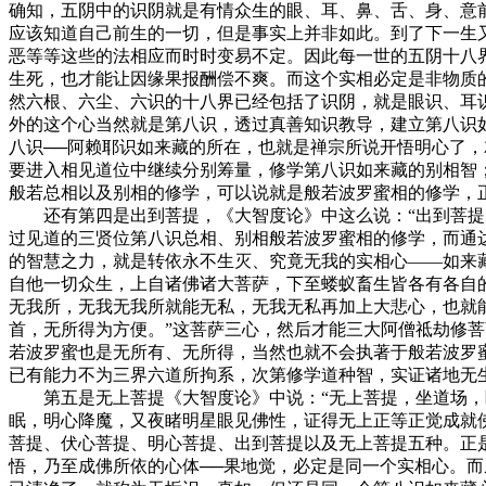
确知，五阴中的识阴就是有情众生的眼、耳、鼻、舌、身、意
应该知道自己前生的一切，但是事实上并非如此。到了下一生
恶等等这些的法相应而时时变易不定。因此每一世的五阴十八
生死，也才能让因缘果报酬偿不爽。而这个实相必定是非物质
然六根、六尘、六识的十八界已经包括了识阴，就是眼识、耳
外的这个心当然就是第八识，透过真善知识教导，建立第八识
八识──阿赖耶识如来藏的所在，也就是禅宗所说开悟明心了
要进入相见道位中继续分别筹量，修学第八识如来藏的别相智
般若总相以及别相的修学，可以说就是般若波罗蜜相的修学，
还有第四是出到菩提，《大智度论》中这么说：“出到菩提，
过见道的三贤位第八识总相、别相般若波罗蜜相的修学，而通
的智慧之力，就是转依永不生灭、究竟无我的实相心——如来
自他一切众生，上自诸佛诸大菩萨，下至蝼蚁畜生皆各有各自
无我所，无我无我所就能无私，无我无私再加上大悲心，也就
首，无所得为方便。”这菩萨三心，然后才能三大阿僧祗劫修
若波罗蜜也是无所有、无所得，当然也就不会执著于般若波罗
已有能力不为三界六道所拘系，次第修学道种智，实证诸地无
第五是无上菩提《大智度论》中说：“无上菩提，坐道场，断
眠，明心降魔，又夜睹明星眼见佛性，证得无上正等正觉成就
菩提、伏心菩提、明心菩提、出到菩提以及无上菩提五种。正
悟，乃至成佛所依的心体──果地觉，必定是同一个实相心。