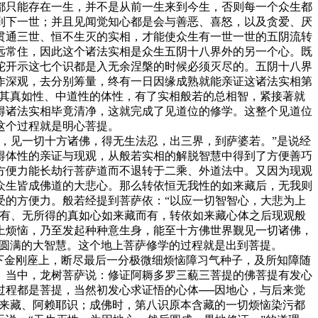
都只能存在一生，并不是从前一生来到今生，否则每一个众生都
到下一世；并且见闻觉知心都是会与善恶、喜怒，以及贪爱、厌
贯通三世、恒不生灭的实相，才能使众生有一世一世的五阴流转
远常住，因此这个诸法实相是众生五阴十八界外的另一个心。既
陀开示这七个识都是入无余涅槃的时候必须灭尽的。五阴十八界
作深观，去分别筹量，终有一日因缘成熟就能亲证这诸法实相第
观其真如性、中道性的体性，有了实相般若的总相智，紧接著就
得诸法实相毕竟清净，这就完成了见道位的修学。这整个见道位
这个过程就是明心菩提。
，见一切十方诸佛，得无生法忍，出三界，到萨婆若。”是说经
得体性的亲证与现观，从般若实相的解脱智慧中得到了方便善巧
方便力能长劫行菩萨道而不退转于二乘、外道法中。又因为现观
众生皆成佛道的大悲心。那么转依恒无我性的如来藏后，无我则
受的方便力。般若经提到菩萨依：“以应一切智智心，大悲为上
所有、无所得的真如心如来藏而有，转依如来藏心体之后现观般
上烦恼，乃至发起种种意生身，能至十方佛世界觐见一切诸佛，
竟圆满的大智慧。这个地上菩萨修学的过程就是出到菩提。
下金刚座上，断尽最后一分极微细烦恼障习气种子，及所知障随
》当中，龙树菩萨说：修证阿耨多罗三藐三菩提的佛菩提有发心
过程都是菩提，当然初发心求证悟的心体──因地心，与后来觉
如来藏、阿赖耶识；成佛时，第八识原本含藏的一切烦恼染污都