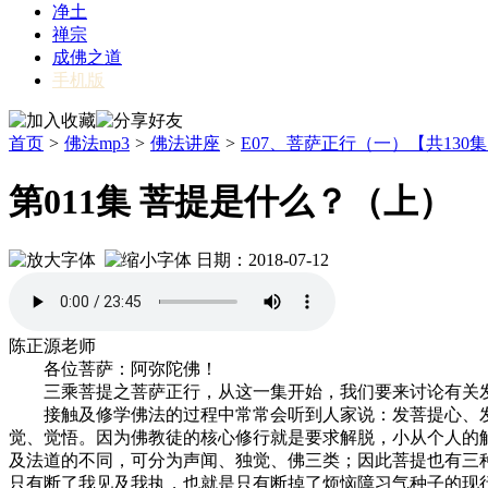
净土
禅宗
成佛之道
手机版
首页
>
佛法mp3
>
佛法讲座
>
E07、菩萨正行（一）【共130
第011集 菩提是什么？（上）
日期：2018-07-12
陈正源老师
各位菩萨：阿弥陀佛！
三乘菩提之菩萨正行，从这一集开始，我们要来讨论有关
接触及修学佛法的过程中常常会听到人家说：发菩提心、发
觉、觉悟。因为佛教徒的核心修行就是要求解脱，小从个人的
及法道的不同，可分为声闻、独觉、佛三类；因此菩提也有三
只有断了我见及我执，也就是只有断掉了烦恼障习气种子的现