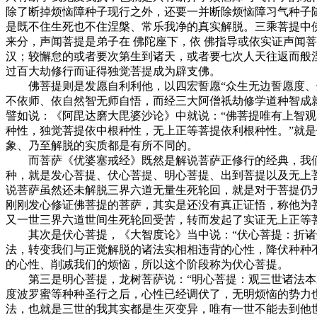
除了断掉烦恼障种子现行之外，还要一并断除烦恼障习气种子
是既不住生死也不住涅槃、常乐我净的真实解脱。三乘菩提中
来分，声闻菩提是弟子在 佛陀座下，依 佛指导或依实证声闻
汉；较懈怠的或者要次第生到诸天，或者要七次人天往返而般
过百大劫修行而证得独觉菩提成为辟支佛。
佛菩提则是发愿自利利他，以四宏誓愿“众生无边誓愿度、烦
不依师、依自然智无师自悟，而经三大阿僧祇劫修学道种智成
譬如说：《阿毘达磨大毘婆沙论》中就说：“佛菩提唯有上智观
种性，独觉菩提依中根种性，无上正等菩提依利根种性。”就
象、乃至解脱的实质都是有所不同的。
而菩萨《优婆塞戒经》既然是解说菩萨正修行的经典，我们就
种，就是发心菩提、伏心菩提、明心菩提、出到菩提以及无上
说菩萨虽然还未解脱三界六道无量生死轮回，就是对于菩提仍
刚刚发心修证佛菩提的菩萨，其实是还没有真正证悟，称他为
又一世三界六道世间生死轮回受苦，转而发起了实证无上正等
其次是伏心菩提，《大智度论》当中说：“伏心菩提：折诸烦
法，转变我们与正觉解脱的诸法实相相违背的心性，降伏种种
的心性、削减我们的烦恼，所以这个阶段称为伏心菩提。
第三是明心菩提，龙树菩萨说：“明心菩提：观三世诸法本末
度波罗蜜等种种圣行之后，心性已经调伏了，无明烦恼的势力
法，也就是三世的我其实都是生灭变异，唯有一世不能去到他