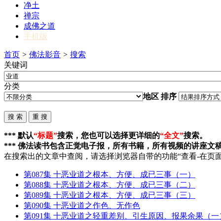
净土
禅宗
成佛之道
手机版
首页
>
佛法影音
>
搜索
关键词
分类
地区
排序
*** 默认
“标题”
搜索，您也可以选择更详细的
“全文”
搜索。
*** 佛法读书包含正觉电子报，所有书籍，所有视频的讲座文
在搜索出的文章中查阅，请选择浏览器自带的功能“查看-在页面
第087集 十恶
业道
之根本、方便、成已三事（一）
第088集 十恶
业道
之根本、方便、成已三事（二）
第089集 十恶
业道
之根本、方便、成已三事（三）
第090集 十恶
业道
之作色、无作色
第091集 十恶
业道
之轻重差别、引生原因、报果余果（一