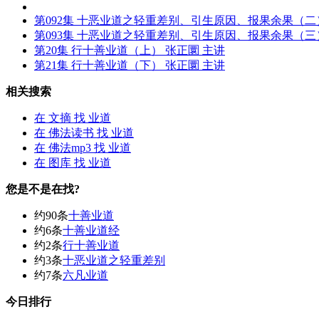
第092集 十恶
业道
之轻重差别、引生原因、报果余果（二
第093集 十恶
业道
之轻重差别、引生原因、报果余果（三
第20集 行十善
业道
（上） 张正圜 主讲
第21集 行十善
业道
（下） 张正圜 主讲
相关搜索
在
文摘
找 业道
在
佛法读书
找 业道
在
佛法mp3
找 业道
在
图库
找 业道
您是不是在找?
约90条
十善业道
约6条
十善业道经
约2条
行十善业道
约3条
十恶业道之轻重差别
约7条
六凡业道
今日排行