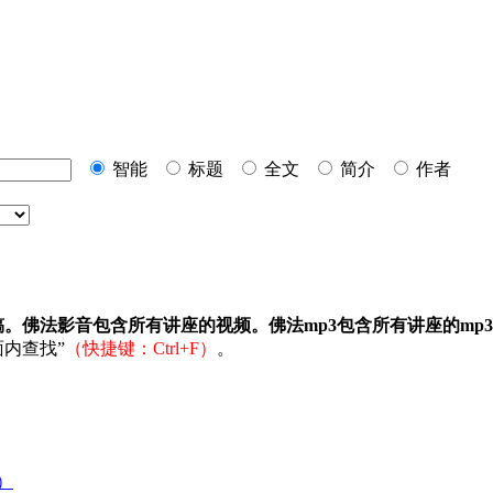
智能
标题
全文
简介
作者
稿。佛法影音包含所有讲座的视频。佛法mp3包含所有讲座的mp
内查找”
（快捷键：Ctrl+F）
。
）