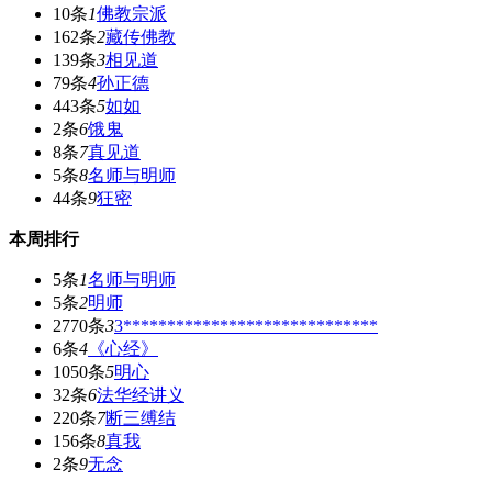
10条
1
佛教宗派
162条
2
藏传佛教
139条
3
相见道
79条
4
孙正德
443条
5
如如
2条
6
饿鬼
8条
7
真见道
5条
8
名师与明师
44条
9
狂密
本周排行
5条
1
名师与明师
5条
2
明师
2770条
3
3*****************************
6条
4
《心经》
1050条
5
明心
32条
6
法华经讲义
220条
7
断三缚结
156条
8
真我
2条
9
无念