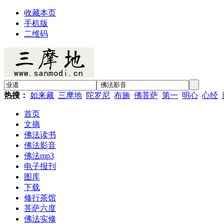
收藏本页
手机版
二维码
热搜：
如来藏
三摩地
陀罗尼
布施
佛菩萨
第一
明心
心经
首页
文摘
佛法读书
佛法影音
佛法mp3
电子报刊
图库
下载
修行茶馆
菩萨六度
佛法实修