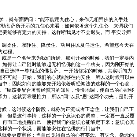
学，就有菩萨问：“能不能用九住心，来作无相拜佛的入手处
弥勒菩萨所开示的九住心来看：如何依著这个九住心，来调我们
要能够有定力的支持，这样断我见才不会退失。而 平实导师
、调柔住、寂静住、降伏住、功用住以及任运住。希望您今天在
的过程。
，或是一个名号来为我们所缘。那刚开始的时候，我们一定要内
，如何让自己随时能够起无相忆佛的这一个功夫，因为刚开始的
，自己选择一尊相应的佛菩萨。一开始修定的时候，其实听闻力
是不可能一开始，我们的心就能够往内安住，所以这时候可以由
当中；因此如何的能够先开始依著听经闻法的这样的一个心念，
。”应该要配合著曾经熏习的知见，慢慢地调，使自己的心能够
，这就要靠思惟力，所以“闻”以及“思”这两个功夫，是刚开
时候，这时候这个阶段，就称为正流或者正念住，让我们自己正
缘。但是这件事情，这样的一个意识心的调整，一定要一直反覆
、再而三地提醒自己，使得我们的意识心能够定下来；意识心其
这样的一个状况，而能够安住在忆佛的行门当中。
以就要更覆审察；当自己觉得自己的心有妄念、有失念、杂念的