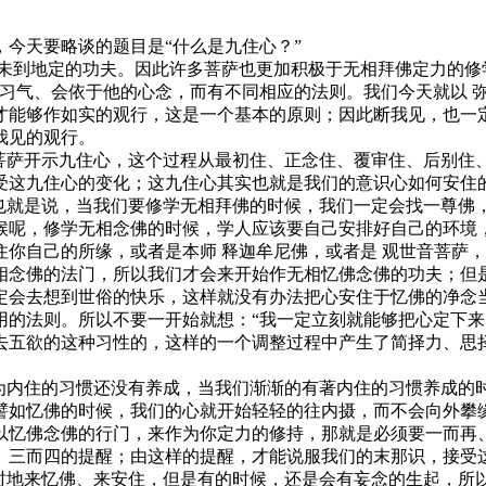
今天要略谈的题目是“什么是九住心？”
有未到地定的功夫。因此许多菩萨也更加积极于无相拜佛定力的修
的习气、会依于他的心念，而有不同相应的法则。我们今天就以 
才能够作如实的观行，这是一个基本的原则；因此断我见，也一定
我见的观行。
勒菩萨开示九住心，这个过程从最初住、正念住、覆审住、后别住
受这九住心的变化；这九住心其实也就是我们的意识心如何安住
；也就是说，当我们要修学无相拜佛的时候，我们一定会找一尊佛
候呢，修学无相念佛的时候，学人应该要自己安排好自己的环境
你自己的所缘，或者是本师 释迦牟尼佛，或者是 观世音菩萨
相念佛的法门，所以我们才会来开始作无相忆佛念佛的功夫；但
定会去想到世俗的快乐，这样就没有办法把心安住于忆佛的净念
用的法则。所以不要一开始就想：“我一定立刻就能够把心定下来
五欲的这种习性的，这样的一个调整过程中产生了简择力、思择力
因为内住的习惯还没有养成，当我们渐渐的有著内住的习惯养成的
譬如忆佛的时候，我们的心就开始轻轻的往内摄，而不会向外攀
以忆佛念佛的行门，来作为你定力的修持，那就是必须要一而再
、三而四的提醒；由这样的提醒，才能说服我们的末那识，接受
随时地来忆佛、来安住，但是有的时候，还是会有妄念的生起，所