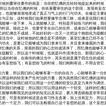
时候的覆审住要作的就是：当你把忆佛的念轻轻地提起来的时候
；所以当你在忆佛的时候，你依著覆审住的这个阶段，发现有妄
念，也能够渐渐地变成了真正习气上的行门与功夫。在修定主要
念与正知，这时候我们如果想要修学念佛三昧，或者是说我们有
我能够一坐下来，马上就能够入定。特别是开始练习的时候，我
的时辰。除此之外，也要常常在自己的住所，或者自己能够看得
己的忆佛念不成就，不如好好的一次又一次把这个抱怨化为提醒
昏沈当中。这时候他的忆佛念是不清明的，甚至忆佛念已经不在
的功夫，是要让它能够成为我们拿来引用，并且拿来修观的力量
这样忆佛的关系，渐渐的我们的心念转成清净了，而忆佛也能够不
有提醒它，所以这个时候呢，也就是叫作清净念住。那我们的心
完成的时候，在南传的佛法当中，其实也就是属于四念住的成就
会有妄想纷飞；有妄想纷飞的时候，我们刚刚有说，不用去管它
治的力量，所以我们的心能够有著一分的自在力，心能够有著一分
以用这样的轻安来产生对治的力量；因为虽然我们有忆佛的这样
所以这时候我们就可以用这一分忆佛的轻安以及定力来作为调伏
碍到我们的修定；所以我们可以用这样的一个轻安、这样的忆佛
又能够有断我见的这样的知见以及实证，要入薄贪瞋痴是非常容
过患，可是有的时候还是会有习性去贪著，加上没有定力，所以
己的一个定力，我们可以去检视自己这个妄想的起源，这个妄想