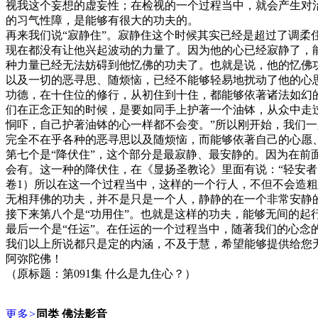
视我这个妄想的虚妄性；在检视的一个过程当中，就会产生对
的习气性障，是能够有很大的功夫的。
再来我们说“寂静住”。寂静住这个时候其实已经是超过了调
现在都没有让他兴起波动的力量了。因为他的心已经寂静了，
种力量已经无法妨碍到他忆佛的功夫了。也就是说，他的忆佛
以及一切的恶寻思、随烦恼，已经不能够轻易地扰动了他的心
功德，在十住位的修行，从初住到十住，都能够依著诸法如幻
们在正念正知的时候，是要如同手上护著一个油钵，从众中走
恫吓，自己护著油钵的心一样都不会变。”所以刚开始，我们
完全不在乎各种的恶寻思以及随烦恼，而能够依著自己的心愿
第七个是“降伏住”，这个部分是最寂静、最安静的。因为在
会有。这一种的降伏住，在《显扬圣教论》里面有说：“轻安
卷1）所以在这一个过程当中，这样的一个行人，不但不会造
无相拜佛的功夫，并不是只是一个人，静静的在一个非常安静
接下来第八个是“功用住”。也就是这样的功夫，能够无间的起
最后一个是“任运”。在任运的一个过程当中，随著我们的心
我们以上所说都只是定的内涵，不及于慧，希望能够提供给您
阿弥陀佛！
（原标题：第091集 什么是九住心？）
更多
>
同类 佛法影音