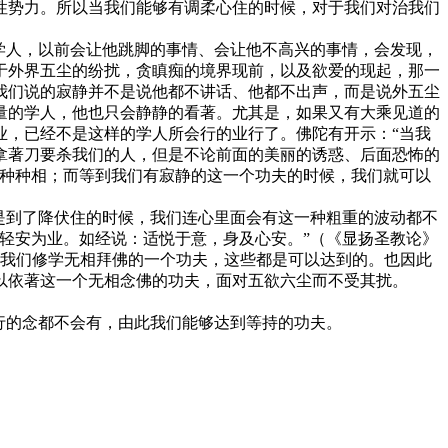
性势力。所以当我们能够有调柔心住的时候，对于我们对治我们
学人，以前会让他跳脚的事情、会让他不高兴的事情，会发现，
于外界五尘的纷扰，贪瞋痴的境界现前，以及欲爱的现起，那一
我们说的寂静并不是说他都不讲话、他都不出声，而是说外五尘
量的学人，他也只会静静的看著。尤其是，如果又有大乘见道的
业，已经不是这样的学人所会行的业行了。佛陀有开示：“当我
拿著刀要杀我们的人，但是不论前面的美丽的诱惑、后面恐怖的
的种种相；而等到我们有寂静的这一个功夫的时候，我们就可以
是到了降伏住的时候，我们连心里面会有这一种粗重的波动都不
轻安为业。如经说：适悦于意，身及心安。”（《显扬圣教论》
，我们修学无相拜佛的一个功夫，这些都是可以达到的。也因此
以依著这一个无相念佛的功夫，面对五欲六尘而不受其扰。
行的念都不会有，由此我们能够达到等持的功夫。