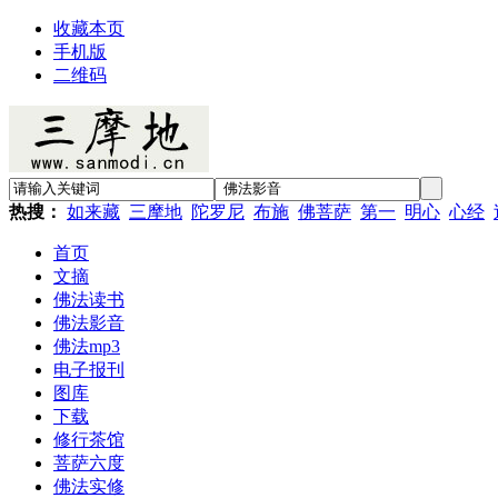
收藏本页
手机版
二维码
热搜：
如来藏
三摩地
陀罗尼
布施
佛菩萨
第一
明心
心经
首页
文摘
佛法读书
佛法影音
佛法mp3
电子报刊
图库
下载
修行茶馆
菩萨六度
佛法实修