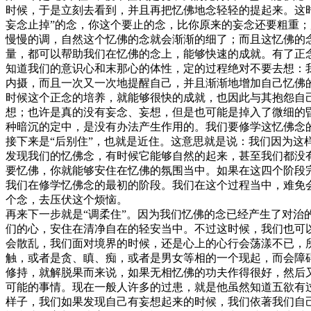
时候，于是立刻去看到，并且再把忆佛地念轻轻的提起来。这
妄念止掉”的念，你这个要止的念，比你原来的妄念还要粗重
慢慢的调，自然这个忆佛的念就会渐渐的细了；而且这忆佛的
量，都可以帮助我们在忆佛的念上，能够快速的成就。有了正
知道我们的意识心和末那心的体性，定的过程绝对不要去想：
内摄，而且一次又一次地提醒自己，并且渐渐地增加自己忆佛
时候这个正念的培养，就能够很快的成就，也因此与其抱怨自
想；也许是真的没有妄念、妄想，但是也可能是掉入了微细的
种暗沉的定中，是没有办法产生作用的。我们要修学这忆佛念
接下来是“后别住”，也就是近住。这意思就是说：我们因为
发现我们的忆佛念，有时候它能够自然的起来，甚至我们都没
要忆佛，你就能够安住在忆佛的氛围当中。如果在这四个阶段
我们在修学忆佛念的最初的阶段。我们在这个过程当中，难免
个念，去压伏这个烦恼。
再来下一步就是“调柔住”。因为我们忆佛的念已经产生了对
们的心，安住在清净自在的轻安当中。不过这时候，我们也可
会散乱，我们面对境界的时候，还是心上的心行会荡漾不已，
触，或者是贪、瞋、痴，或者是男女等相的一个现起，而会障
修持，就解脱果而来说，如果无相忆佛的功夫作得很好，然后
可能的事情。现在一般人许多的过患，就是他虽然知道五欲有
样子，我们如果发现自己有妄想起来的时候，我们依著我们自