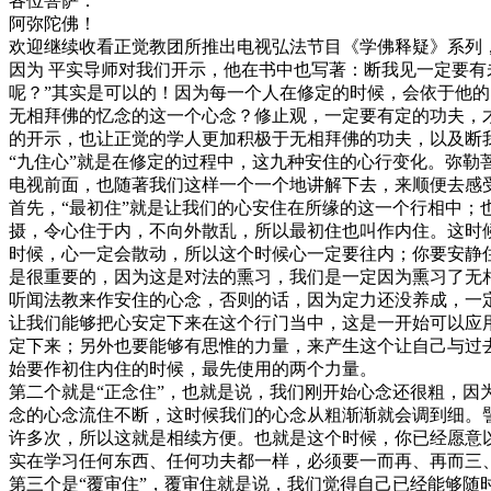
各位菩萨：
阿弥陀佛！
欢迎继续收看正觉教团所推出电视弘法节目《学佛释疑》系列，
因为 平实导师对我们开示，他在书中也写著：断我见一定要
呢？”其实是可以的！因为每一个人在修定的时候，会依于他
无相拜佛的忆念的这一个心念？修止观，一定要有定的功夫，
的开示，也让正觉的学人更加积极于无相拜佛的功夫，以及断
“九住心”就是在修定的过程中，这九种安住的心行变化。弥
电视前面，也随著我们这样一个一个地讲解下去，来顺便去感
首先，“最初住”就是让我们的心安住在所缘的这一个行相中
摄，令心住于内，不向外散乱，所以最初住也叫作内住。这时
时候，心一定会散动，所以这个时候心一定要往内；你要安静住
是很重要的，因为这是对法的熏习，我们是一定因为熏习了无
听闻法教来作安住的心念，否则的话，因为定力还没养成，一
让我们能够把心安定下来在这个行门当中，这是一开始可以应
定下来；另外也要能够有思惟的力量，来产生这个让自己与过去
始要作初住内住的时候，最先使用的两个力量。
第二个就是“正念住”，也就是说，我们刚开始心念还很粗，
念的心念流住不断，这时候我们的心念从粗渐渐就会调到细。
许多次，所以这就是相续方便。也就是这个时候，你已经愿意
实在学习任何东西、任何功夫都一样，必须要一而再、再而三
第三个是“覆审住”，覆审住就是说，我们觉得自己已经能够