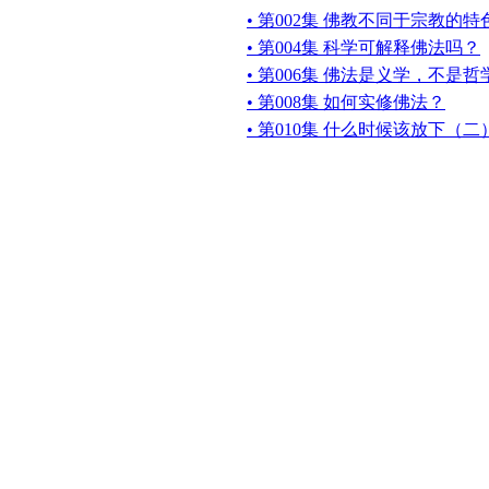
• 第002集 佛教不同于宗教的
• 第004集 科学可解释佛法吗？
• 第006集 佛法是义学，不是
• 第008集 如何实修佛法？
• 第010集 什么时候该放下（二