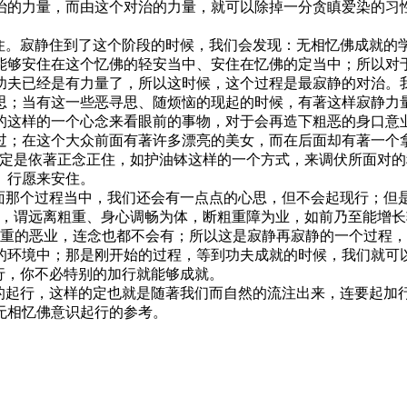
治的力量，而由这个对治的力量，就可以除掉一分贪瞋爱染的习
柔住。寂静住到了这个阶段的时候，我们会发现：无相忆佛成就的
能够安住在这个忆佛的轻安当中、安住在忆佛的定当中；所以对
功夫已经是有力量了，所以这时候，这个过程是最寂静的对治。
思；当有这一些恶寻思、随烦恼的现起的时候，有著这样寂静力
的这样的一个心念来看眼前的事物，对于会再造下粗恶的身口意
过；在这个大众前面有著许多漂亮的美女，而在后面却有著一个
一定是依著正念正住，如护油钵这样的一个方式，来调伏所面对
、行愿来安住。
前面那个过程当中，我们还会有一点点的心思，但不会起现行；但
者，谓远离粗重、身心调畅为体，断粗重障为业，如前乃至能增长
粗重的恶业，连念也都不会有；所以这是寂静再寂静的一个过程
的环境中；那是刚开始的过程，等到功夫成就的时候，我们就可
行，你不必特别的加行就能够成就。
念的起行，这样的定也就是随著我们而自然的流注出来，连要起加
无相忆佛意识起行的参考。