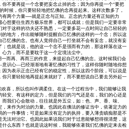
，你不要再提一个念要把妄念止掉的念；因为你再提一个“要把
念的时候，你只要轻轻地把忆佛的念再提起来。这样次数多了，
的有两个力量──就是正念与正知。正念的力量还有正知的力
愿心想要往生西方极乐世界，都可以成就；但是我们一定要非常
们对于这样的功夫还不熟悉，一定要多花一点时间让自己轻轻的
到的地方，作出能够随时提醒自己忆佛的这样的一个念；所以这
自己忆佛的念。也有人觉得自己一打坐就不会有妄念，就没有妄
了；也就是说，他的这一个念不是强而有力的，那这样落在这一
、心力，而不是要耽于这一个定境法尘中。
用一而再、再而三的作意，来提起自己忆佛的念。这时候我们会
—意识心—已经渐渐地有著忆佛的习性了，这样你随时随地你想
；因为表示正念已经有它的稳定性，所以这四个阶段，可以说是
，你只要轻轻地再提起来就好了，而不要想说自己要去另外起一
的欢喜，所以也叫作调柔住。在这一个过程当中，我们能够让我
的轻安、有这样的定力，但是我们的习气还是在，我们的心还是
。而我们心会散动，往往就是外五尘，如：色、声、香、味、
定，来作为对治的力量。也因此在佛法的修证当中，依著定力的
易的一件事情；可是如果没有定力的执持，要入薄贪瞋痴那是不
是无法对治它。也因此如果说我们对于过患能够想得很清楚，这
是什么东西？也就是说这时候，我能够依著我们忆佛的定来去检