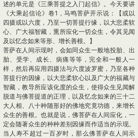
述的单元是《三乘菩提之入门起信》。今天要讲
《大乘起信论》卷1，马鸣菩萨开示说：【或以
四摄或以六度，乃至一切菩提行缘，以大悲柔软
心、广大福智藏，熏所应化一切众生，令其见闻
及以忆念如来等形、增长善根。】
菩萨在人间示现时，会如同众生一般地投胎、出
胎、受学、成长、病痛等等，完全和一般人一
样，然后再应用四摄法与六度波罗蜜，乃至各种
菩提行的因缘，以大悲柔软心以及广大的福藏与
智藏，教导所应该化度的众生，使得众生见闻解
脱道与佛菩提道的正理，以及忆念如来的三十二
大人相、八十种随形好的佛地究竟功德，来增长
众生的善根。也就是说，佛菩萨在人间应化，一
定会随著众生的种种差别因缘而作适当的示现。
当人寿不超过一百岁时，那么佛菩萨在人间示