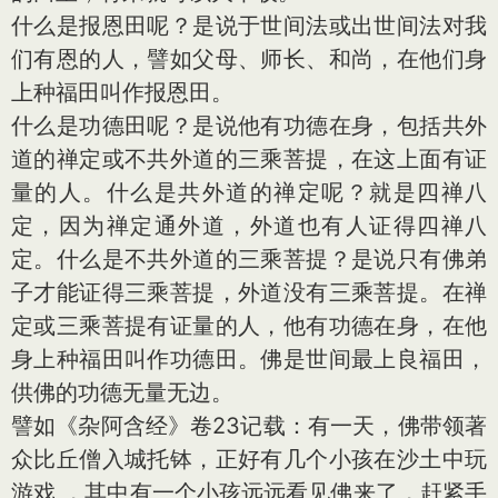
什么是报恩田呢？是说于世间法或出世间法对我
们有恩的人，譬如父母、师长、和尚，在他们身
上种福田叫作报恩田。
什么是功德田呢？是说他有功德在身，包括共外
道的禅定或不共外道的三乘菩提，在这上面有证
量的人。什么是共外道的禅定呢？就是四禅八
定，因为禅定通外道，外道也有人证得四禅八
定。什么是不共外道的三乘菩提？是说只有佛弟
子才能证得三乘菩提，外道没有三乘菩提。在禅
定或三乘菩提有证量的人，他有功德在身，在他
身上种福田叫作功德田。佛是世间最上良福田，
供佛的功德无量无边。
譬如《杂阿含经》卷23记载：有一天，佛带领著
众比丘僧入城托钵，正好有几个小孩在沙土中玩
游戏 ，其中有一个小孩远远看见佛来了，赶紧手