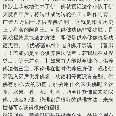
捧沙土恭敬地供奉于佛，佛就授记这个小孩于佛
灭度百年后，将转世成为转轮圣王，叫作阿育，
广造八万四千塔供养佛舍利，这就是印度历史
上，有名的阿育王。可见供佛功德非常殊胜，是
累积福德最快速的方法，即便是供奉佛像也是功
德无量。《优婆塞戒经》卷3佛开示说：【善男
子！若能如是至心供养佛法僧者，若我现在及涅
槃后，等无差别。】如果有人能以至诚心，供养
佛法僧三宝，不论佛在世时供养应身佛，或者佛
示现入灭后供养佛像，功德相等而没有差别。供
佛有那么大的功德，那要用什么来供佛呢？饮
食、水果、香、花、灯明，乃至用赞佛偈来赞叹
佛，或者礼佛、绕佛都是很好的供佛方法，未来
世都可以获得很好的福报。
话说回头，菩萨以四摄法摄受众生，往往会用布