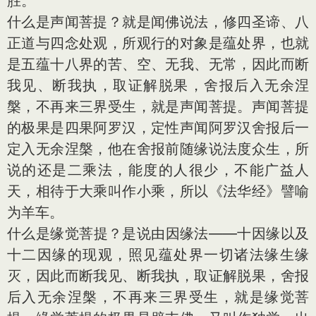
胜。
什么是声闻菩提？就是闻佛说法，修四圣谛、八
正道与四念处观，所观行的对象是蕴处界，也就
是五蕴十八界的苦、空、无我、无常，因此而断
我见、断我执，取证解脱果，舍报后入无余涅
槃，不再来三界受生，就是声闻菩提。声闻菩提
的极果是四果阿罗汉，定性声闻阿罗汉舍报后一
定入无余涅槃，他在舍报前随缘说法度众生，所
说的还是二乘法，能度的人很少，不能广益人
天，相待于大乘叫作小乘，所以《法华经》譬喻
为羊车。
什么是缘觉菩提？是说由因缘法——十因缘以及
十二因缘的现观，照见蕴处界一切诸法缘生缘
灭，因此而断我见、断我执，取证解脱果，舍报
后入无余涅槃，不再来三界受生，就是缘觉菩