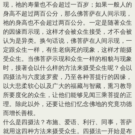
现，祂的寿量也不会超过一百岁；如果一般人的
身高不超过两百公分，那么佛菩萨在人间示现，
祂的身高也不会超过两百公分。一定是随著众生
的因缘而示现，这样才会被众生接受，才不会被
认为是异类。换句话说，佛菩萨在人间示现，一
定跟众生一样，有生老病死的现象，这样才能摄
受众生。当佛菩萨示现和众生一样的相貌与现象
时，接著会以什么样的方法来摄受众生呢？会以
四摄法与六度波罗蜜，乃至各种菩提行的因缘，
以大悲柔软心以及广大的福藏与智藏，熏习教导
所要度化的众生，让他们能够见闻三乘菩提的正
理。除此以外，还要让他们忆念佛地的究竟功德
而增长善根。
什么是四摄法？布施、爱语、利行、同事，菩萨
就用这四种方法来摄受众生。四摄法一开始是布