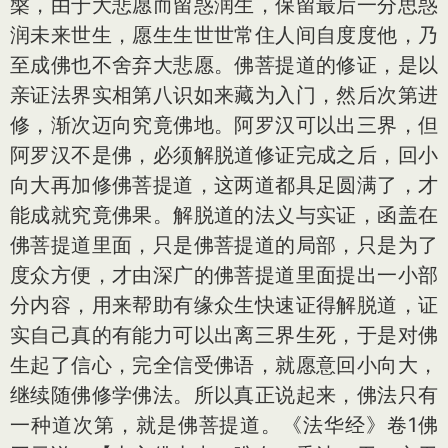
槃，由于大悲愿而留惑润生，保留最后一分思惑
润未来世生，愿生生世世常住人间自度度他，乃
至成佛也不舍弃大悲愿。佛菩提道的修证，是以
亲证法界实相第八识如来藏为入门，然后次第进
修，渐次迈向究竟佛地。阿罗汉可以出三界，但
阿罗汉不是佛，必须解脱道修证完成之后，回小
向大再加修佛菩提道，这两道都具足圆满了，才
能成就究竟佛果。解脱道的法义与实证，函盖在
佛菩提道里面，只是佛菩提道的局部，只是为了
度众方便，才由深广的佛菩提道里面提出一小部
分内容，用来帮助有缘众生快速证得解脱道，证
实自己真的有能力可以出离三界生死，于是对佛
生起了信心，完全信受佛语，就愿意回小向大，
继续随佛修学佛法。所以真正说起来，佛法只有
一种道次第，就是佛菩提道。《法华经》卷1佛