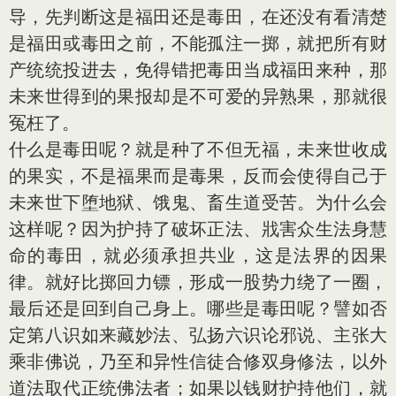
导，先判断这是福田还是毒田，在还没有看清楚
是福田或毒田之前，不能孤注一掷，就把所有财
产统统投进去，免得错把毒田当成福田来种，那
未来世得到的果报却是不可爱的异熟果，那就很
冤枉了。
什么是毒田呢？就是种了不但无福，未来世收成
的果实，不是福果而是毒果，反而会使得自己于
未来世下堕地狱、饿鬼、畜生道受苦。为什么会
这样呢？因为护持了破坏正法、戕害众生法身慧
命的毒田，就必须承担共业，这是法界的因果
律。就好比掷回力镖，形成一股势力绕了一圈，
最后还是回到自己身上。哪些是毒田呢？譬如否
定第八识如来藏妙法、弘扬六识论邪说、主张大
乘非佛说，乃至和异性信徒合修双身修法，以外
道法取代正统佛法者；如果以钱财护持他们，就