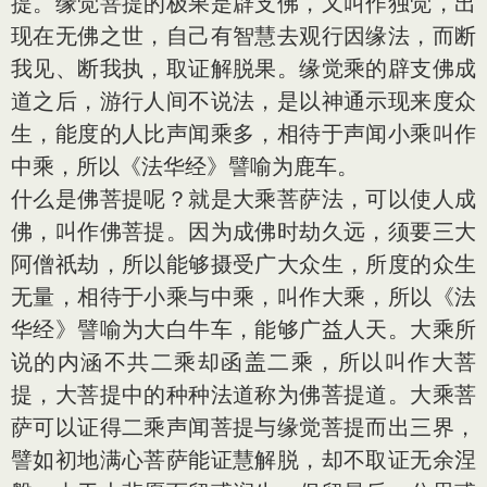
提。缘觉菩提的极果是辟支佛，又叫作独觉，出
现在无佛之世，自己有智慧去观行因缘法，而断
我见、断我执，取证解脱果。缘觉乘的辟支佛成
道之后，游行人间不说法，是以神通示现来度众
生，能度的人比声闻乘多，相待于声闻小乘叫作
中乘，所以《法华经》譬喻为鹿车。
什么是佛菩提呢？就是大乘菩萨法，可以使人成
佛，叫作佛菩提。因为成佛时劫久远，须要三大
阿僧祇劫，所以能够摄受广大众生，所度的众生
无量，相待于小乘与中乘，叫作大乘，所以《法
华经》譬喻为大白牛车，能够广益人天。大乘所
说的内涵不共二乘却函盖二乘，所以叫作大菩
提，大菩提中的种种法道称为佛菩提道。大乘菩
萨可以证得二乘声闻菩提与缘觉菩提而出三界，
譬如初地满心菩萨能证慧解脱，却不取证无余涅