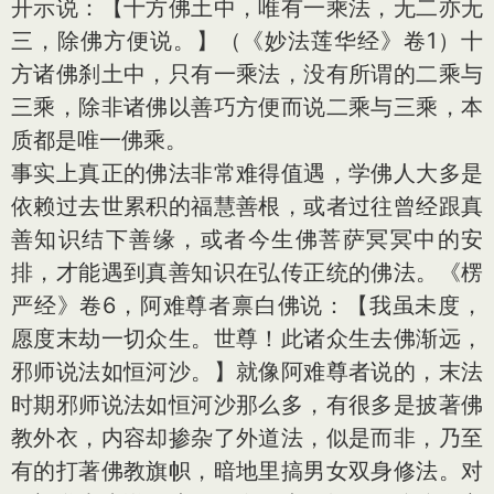
开示说：【十方佛土中，唯有一乘法，无二亦无
三，除佛方便说。】（《妙法莲华经》卷1）十
方诸佛刹土中，只有一乘法，没有所谓的二乘与
三乘，除非诸佛以善巧方便而说二乘与三乘，本
质都是唯一佛乘。
事实上真正的佛法非常难得值遇，学佛人大多是
依赖过去世累积的福慧善根，或者过往曾经跟真
善知识结下善缘，或者今生佛菩萨冥冥中的安
排，才能遇到真善知识在弘传正统的佛法。《楞
严经》卷6，阿难尊者禀白佛说：【我虽未度，
愿度末劫一切众生。世尊！此诸众生去佛渐远，
邪师说法如恒河沙。】就像阿难尊者说的，末法
时期邪师说法如恒河沙那么多，有很多是披著佛
教外衣，内容却掺杂了外道法，似是而非，乃至
有的打著佛教旗帜，暗地里搞男女双身修法。对