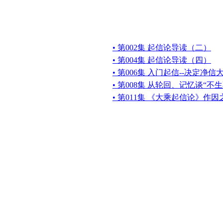
• 第002集 起信论导读（二）
• 第004集 起信论导读（四）
• 第006集 入门起信--决定净信
• 第008集 从轮回、记忆谈“
• 第011集 《大乘起信论》作