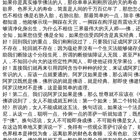
如果你是真实修学佛法的人，那你单单从刚刚所说的天的寿命
欲界、色界天人的寿命，简直是人间的千万百亿年了，那您怎
也不相信 佛是右胁入胎，右胁出胎。那最简单的一点，除非 
都知道，他能够示现一脚踩在天宫，一脚踩在阎浮提而震动天宫
够清净化身出生，为什么不相信 三界最伟大的天人师──佛
全知，如果您信受 佛是全知，如果您信受四阿含是真实经典
好！回到我们的重点，我们刚刚说过了，只要我们证成阿罗汉
不存在，轮回就不存在；因为蕴处界没有一个生灭法能够储存
助我们断除这个分段生死，所谓的断烦恼障证人无我，甚至严
人，不知回小向大的这些定性声闻人，即使他证得无学果位，
好！直接我们就再来引用四阿含当中种种的经文，来证成阿罗
常识的人，应该一点就要通的。阿罗汉如果是佛，那么请问 
阿罗汉既然是佛，佛所说的就是佛语，就是经典。那即使 佛
阿罗汉绝对不是佛，这是最简单的道理。
好！第二点、我们说阿罗汉如果是佛，那么 世尊就不应该在《
佛讲说到了，女人不能成就五种法：第一个如来；第二个转轮圣
经》所说的，女人不能成就这五法。换句话说，如果这一个法
尼，从这一点，聪明一点、伶俐一点的菩萨一听就知道了，既
于“佛”。换句话说，女人不可能即身成佛，不可能有佛是女
在这边简单地又要演说一下，免得有一些观众菩萨们误会了。
色界根本是禅悦为食，远离欲界的财色名食睡，没有色欲、没