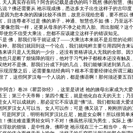
，天人真实存在吗？阿含的记载是虚伪的吗？既然 佛的智慧、佛
么说？佛还需要从 祂示现成佛，悉达多太子出生这样子的古印度
佛是因为您本身的因缘比较不殊胜，故意示现给您看，要不然以 
，目连尊者不过是 佛的弟子，神通、智慧也不如 佛；乃至远
，还要像您我一样，还要从母亲的不净之处而入胎、而出胎呢？这
，即使您不信受大乘法，您都不应该建立这样子的错误知见。
不是 佛，那我们等于就证成了——大乘法本来就不是后世的论师
业种。那我们就回到这一个论点，我们就纯粹主要引用四阿含来证
格来讲只是人无我的一少分，还没有资格讲说人无我的全部。因
他也只是断了烦恼障的现行，他对于习气种子都根本还没有触及
汉绝对不是佛。那我们分成下列的几点，我们能够演述到第几点
佛示现涅槃之后，还需要集结经典吗？根本不需要经律论所谓三藏
逝世了，这些阿罗汉每一个人说的，都是佛语啊！那何须还要五百
中阿含》卷28《瞿昙弥经》，这里是讲述 祂的姨母出家成为大
王；第三个天帝释；第四个魔王，就是他化自在天的天主；乃至
是女人可以成就的，那必定它不应该是“佛”法。我们都知道大爱
然阿罗汉女人可以当、女人可以作；可是 佛又说了，刚刚所说的
人；可是阿罗汉，明明有阿罗汉比丘尼，她是女众啊！所以很简单
欸！佛法难道重男轻女吗？不对！佛虽然示现为男生，实际上 佛
有淫欲的烦恼，是中性身。佛即使 祂示现在三十二相当中，有一