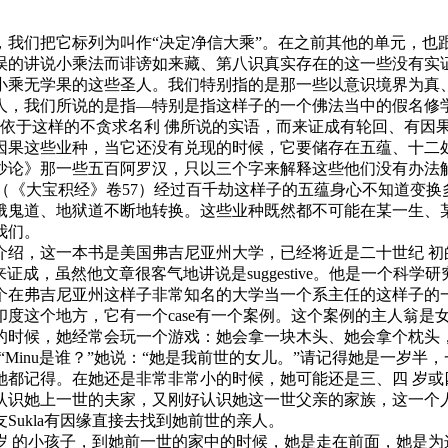
，我们把它标列为叫作“决定净信大乘”。在之前其他的单元，也
误的讲说小乘法而诽谤如来藏、第八识真实存在的这一些没有实
小乘无学果的这些圣人。我们特别指的是那一些以意识境界为真
人，我们所说的是指—特别是指这样子的一个佛法当中的假名修
；依于这样的不贪求名利 佛所说的实语，而来证成有轮回、有因
因果这些业种，当它还没有兑现的时候，它要储存在五蕴、十二
沙论》那一些五百阿罗汉，只以三个字来解释这些他们没有办法
”（《大宝积经》卷57）经过百千劫这样子的五蕴身心不知道变
饿鬼道、地狱道不断地转换。这些业种既然都不可能在某一生、
我们。
这一本书是美国弗吉尼亚州大学，已经将近是二十世纪 初的这一个I
tion》，就是二十个能够来证成，虽然他文章很客气地讲说是suggestiv
个在弗吉尼亚州这样子非常知名的大学当一个系主任的这样子的
度这个地方，它有一个case有一个案例。这个案例的主人翁是女
的时候，她经常会玩一个游戏：她会拿一块木头、她会拿个枕头
 “Minu是谁？”她说：“她是我前世的女儿。”请记得她是一岁
都记得。在她还是非常非常小的时候，她可能还是三、四 岁或
识她上一世的夫家，又刚好认识她这一世父亲的家族，这一个人听
ukla有因缘直接去找到她前世的亲人。
岁 的小孩子，到她前一世的家中的时候，她是走在前面，她是为