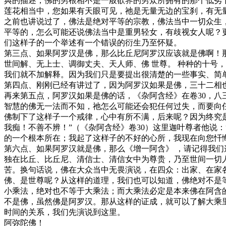
典的描述，佛的男根相不是一般欲界的男众所拥有的那个低劣
莲花相当中，您如果有天眼可见，祂是无量无边的宝刹，有无
之前也讲说过了，佛法是绝对平等的宗教，佛法当中一切众生
平等的，怎么可能还说佛法当中是重男轻女，有歧视女人呢？
们这样子的一个举述有一个错误的衍生乃至怀疑。
第三点、如果阿罗汉是佛，那么比丘尼阿罗汉应该就是佛啊！
世间解、无上士、调御丈夫、天人师、佛 世尊。 种种的十号
我们就不加解释。因为我们只是要提出很清楚的一些事实、简
第四点、刚刚已经有讲过了，因为阿罗汉如果是佛，三十二相
再来第五点，阿罗汉如果是佛的话，《杂阿含经》在卷30，八
智慧的佛无一法而不知，祂怎么可能还会犯任何过失，而要向
佛制下了这样子一个戒律，心中有所不满，后来呢？因为终究是
我痴！不善不辨！”（《杂阿含经》卷30）这里迦叶尊者他说
的一个根本所在；我起了这样子的不好的心所，我现在向您忏
第六点、如果阿罗汉就是佛，那么《增一阿含》 ，请记得我们
独在比丘、比丘尼、清信士、清信女中为尊贵，乃至世间一切
苦。换句话说，佛在大众当中无畏演说，在四众：出家、在家
佛、是世尊呢？从这样的道理，我们也可以知道，佛绝对不是
小乘法，绝对也不等于大乘法；而大乘法必定是本来佛在阿含
不是佛，虽然佛是阿罗汉。那从这样的证成，就可以了解大乘
时间的关系，我们先演说到这里。
阿弥陀佛！