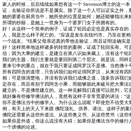
家人的时候，后后续续如果您有这一个 Stevenson博士
证，去验证你所说是不是属实。除了这一个人可以证实之外，
她的婆婆在厨房当中，她所坐的位置是如何；她还能够指出来
所谓的纱丽，是她上一世身为一个婆罗门女子所拥有的。
好！从这样一个简单的例子，证成了轮回必定也是真实存在的
人，我是怎么样子死亡的。”应该是发生在纽约市。乃至在更
一个战友。”结果父母亲还真的带他去验证，而且证明这确实
好！这样简单地这样诸多的转世的案例，证成了轮回实有。可
信；因为大乘的建立，是建立在第八识如来藏上，没有这个轮
我们的主题，我们主要就是要回到第二个层次。就是说，同样
要来引申的重点，就在于我只要证成阿罗汉不是佛。当然佛十
所有四阿含的道理，只告诉我们如何证得阿罗汉，从来没有四
相；可是很清楚地，并没有告诉我们成佛之道，顶多告诉我们如
定存在，而且有别于四阿含小乘，而能够据此来破斥把大乘法
建立的，不是佛世建立的。这一种见解我们直接可以批判，它
就好像有些修学佛法的人，竟然有这样子非常荒谬的讲法：“
你不是佛法当中的修学人。为什么这么说呢？即使您不信受大
例，有天上的天人下来跟 佛陀顶礼、供养、请法。这样子的
佛陀还需要从这些外道法、从这些奥义书、从这些梵书（这些
如果你是外道，你这么说没有大碍；如果你是佛法当中的修行
一个谤佛的论述。