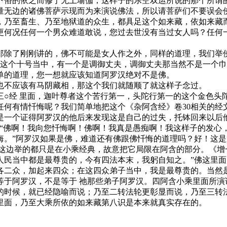
下俗的依之而修于无上瑜伽，这样子的乐空双运所说的那个所谓
量无边的诸佛菩萨示现而为来演说佛法，所以请菩萨们不要误会
，乃至畜生、乃至地狱道的众生，都具足这个如来藏，依如来藏
更何况任何一个男众难道敢说，您过去世没有当过女人吗？任何
那除了刚刚讲的，佛不可能是女人作之外，同样的道理，我们举
，这个十号当中，有一个是调御丈夫，调御丈夫那当然不是一个
单的道理，您一想就应该知道阿罗汉绝对不是佛。
也不应该有马阴藏相，那这个我们就随顺了就这样子念过。
三○经 里面，迦叶尊者这个苦行第一，头陀行第一的这个金色头
任何有情忏悔呢？我们简单地把这个《杂阿含经》卷30相关的经
一个证得阿罗汉的他后来发现这是自己的过失，托钵回来以后他
：“佛啊！我向您忏悔啊！佛啊！我真是愚痴啊！我这样子的发
悔。”阿罗汉如果是佛，难道还有佛跟佛忏悔的道理吗？好！这是
这边举的都只是在小乘经典，故意把它局限在阿含的部分。《增一
人民当中都是最尊贵的，今有四法本末，我躬自知之。”佛这里
各二众，加起来四众；在这四众弟子当中，我是最尊贵的。当然是
等于阿罗汉，不是等于 祂那些弟子阿罗汉。四阿含小乘里面所演
的时候，就已经隐喻而说；乃至二转法轮更彰显而说，乃至三转
里面，乃至大乘所依的如来藏第八识是本来就真实存在的。