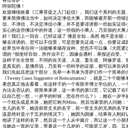
各位菩萨：
阿弥陀佛！
欢迎继续收看《三乘菩提之入门起信》。我们这个系列的主题
要来简择佛法当中，如何决定净信大乘，而能够避开那一些错
信、不净信，不决定净信小乘，并不是要诽谤那一些如实证得
实心的这些佛法中的外道；这一些假的小乘人，乃至假的大乘
好！我们上一回合，已经证成了 佛是全知，虽然 祂不是全能
够去诽谤的。您可以不信受，可是您要先证成一点，你要证成
处界当中有任何一法能够来储存业种。您也不可以像《大毘婆
谓的 “假使经百劫，所作业不亡，因缘会遇时，果报还自受。
这样子生生世世，不同的在天道、人道、畜生道、阿修罗道、
是真实的，是佛所说，乃至有一些科学的证据，都可以来告诉
我们先姑且把这个部分，先举一本书来为菩萨们作一个简单的介绍，
《Twenty Cases Suggestive of Reincarna
果您真正地去看看，依这样子的一个有医学博士学位的人，一
办法去否认的。很简单来讲，这一本书的第52页，它记载了在印
以自己想一想，一岁半的时候，您在作什么？），她在一岁半
一个枕头或是木块，她把它称为Minu。然后当家里的人问她：
女儿的名字，她连前世丈夫的名字，前一世丈夫的兄弟的名字她
该是绝对是小于五岁的情况下），她因为因缘，结果有人刚好认
他讲了这样的名字，然后这一个人从中媒介，而让这一个小朋友S
当她这一世的父亲，带著这一个几岁的，可能是三岁，四、五