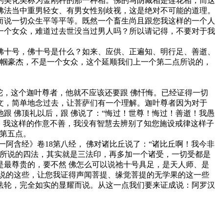
的美化美称为金刚杵的那一种相。佛的马阴藏相是莲花相，而这
佛法当中重男轻女、有男女性别歧视，这是绝对不可能的道理。
而说一切众生平等平等。既然一个畜生尚且跟您我这样的一个人
一个女众，难道过去世没当过男人吗？所以请记得，不要对于我
佛十号，佛十号是什么？如来、应供、正遍知、明行足、善逝、
巾帼豪杰，不是一个女众，这个延顺我们上一个第二点所说的，
陀，这个迦叶尊者，他就不应该还要跟 佛忏悔。已经证得一切
文，简单地念过去，让菩萨们有一个理解。迦叶尊者因为对于
跟 佛顶礼以后，跟 佛说了：“悔过！世尊！悔过！善逝！我愚
心，我这样的作意不善，我没有智慧去辨别了知您施设戒律这样子
第五点。
阿含经》卷18第八经， 佛对诸比丘说了：“诸比丘啊！我今非
面所说的四法，其实就是三法印，再多加一个诸受，一切受都是
最尊贵的，要不然 佛怎么可以说祂十号具足，是天人师、是
说的这些，让您我证得声闻菩提、缘觉菩提的无学果的这一些
法轮，完全如实的显耀而说。从这一点我们要来证成说：阿罗汉