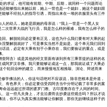
会四处的求证，他可能有前期、中期、后期，就同样一个问题而论
她还能够指出来她以前，她上一世也是一个媳妇，她这个媳妇跟
更能够不经别人的指导引诱，而指出来在一堆的衣服里头有三件
白人的幼儿，她老是跟她的母亲说：“我上一世是一个黑人女
是二次世界大战的飞行员，我是怎么样的罹难，我有怎么样子的
轮回。解脱轮回必定要有正见，这也为什么我们要有对大乘的起
余涅槃解脱就好了，可是事实当然不是如是。这个单元我们回到
句话说，必定有大乘有别于小乘存在，我们要验证的重点，或是
佛。
增壹阿含》或是其他的经文里面有谈到所有三乘菩提的这样的名
c证成阿罗汉非佛。我只要能够证成这一点，那我就证成了大乘必
这个轮回业种的建立，而来慢慢地互相推敲、演论、辩述而来
是修学佛法的人，你这句话绝对不应该说，除非您根本是外道，
天、有色界天；你必定要信受四阿含当中分明记载了非常多的案
寿命远远超过所谓的婆罗门教、古印度教存在于人间的时间。
人、这一些凡夫身上，才去沿袭而去抄袭这些观念吗？所以才说
佛法，你不认为真实佛法能够让你解脱，那你无妨继续这样子的