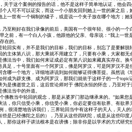
的这一本，关于这个案例的报告的话，他不是这样子简单地认证，他
那个人可不可以证实，而这一个小朋友回到她上一世的家之后，
她上一世有一个铜制的镊子，或是说一个夹子放在哪个地方；她
，乃至刚好在我们录像的前后，美国有一个很年轻、很小的一个
稍早之前，有一个白人小孩，他跟他的父亲、母亲说：“我上一世
是存在的。
是轮回实有，并不是我们的目标，我们的目标，别忘了是要解脱
回的主体第八识，那大乘就不用建立了，只要有小乘，大家都无
是佛法当中，我们如何来证成必定有第八识如来藏真实存在。换
号具足，十号里面有一个阿罗汉，佛是阿罗汉，可是阿罗汉不是
阿含哪一个地方，详细地讲说到如何能够证得佛菩提。虽然说《
何成为辟支佛、成为阿罗汉，那我们就依于这样子的一个topi
谤为是佛逝世之后，这后世论师对于 佛陀永恒的怀念，乃至对于
是佛法当中的外道。
这个佛教当中轮回的观念，那是从婆罗门那边继承来的。”如果您
乘法，你只信受小乘，你信受小乘，你必定要信有欲界、有欲界
案例，很清楚地告诉我们，三界轮回当中有这样子的天人，天人的
有些是已经佛陀之后的），乃至从这些四吠陀，或是从这些印度
人，那你这样子讲法根本是在谤佛；除非你是以学术的方式研究