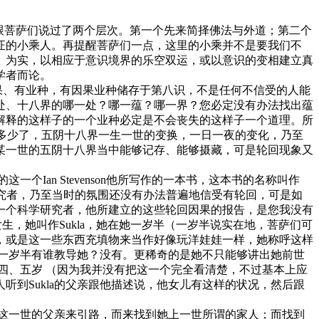
跟菩萨们说过了两个层次。第一个先来简择佛法与外道；第二个
证的小乘人。再提醒菩萨们一点，这里的小乘并不是要我们不
、为实，以相应于意识境界的乐空双运，或以意识的变相建立真
学者而论。
果、有业种，有因果业种储存于第八识，不是任何不信受的人能
处、十八界的哪一处？哪一蕴？哪一界？您必定没有办法找出蕴
解释的这样子的一个业种必定是不会丧失的这样子一个道理。所
换多少了，五阴十八界一生一世的变换，一日一夜的变化，乃至
某一世的五阴十八界当中能够记存、能够摄藏，可是轮回现象又
an Stevenson他所写作的一本书，这本书的名称叫作
e。他是一个科学研究者，乃至当时的氛围还没有办法普遍地信受有轮回，可是如
一个科学研究者，他所建立的这些轮回因果的报告，是您我没有
生，她叫作Sukla，她在她一岁半（一岁半说实在地，菩萨们可
，或是这一些东西充填物来当作好像玩洋娃娃一样，她称呼这样
半，一岁半有谁教导她？没有。更稀奇的是她不只能够讲出她前世
四、五岁 （因为我并没有把这一个完全看清楚，不过基本上应
到Sukla的父亲跟他描述说，他女儿有这样的状况，然后跟
这一世的父亲来引路，而来找到她上一世所谓的家人；而找到