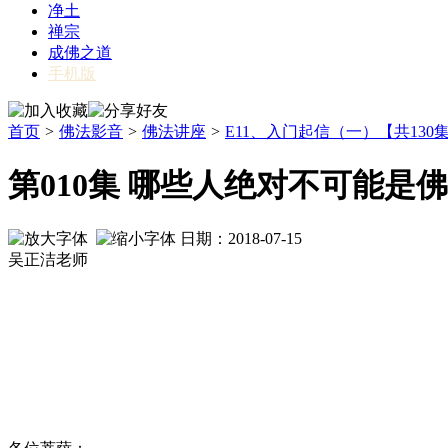
净土
禅宗
成佛之道
手机版
首页
>
佛法影音
>
佛法讲座
>
E11、入门起信（一）【共130
第010集 哪些人绝对不可能是佛
日期：2018-07-15
吴正洁老师