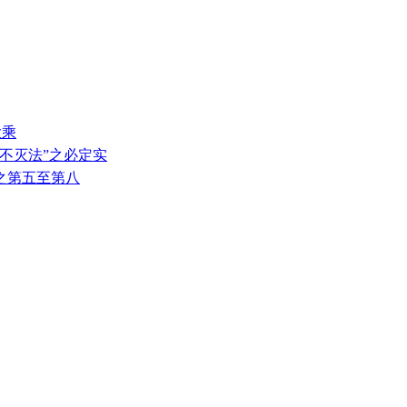
大乘
不生不灭法”之必定实
因之第五至第八