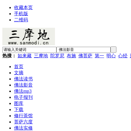
收藏本页
手机版
二维码
热搜：
如来藏
三摩地
陀罗尼
布施
佛菩萨
第一
明心
心经
首页
文摘
佛法读书
佛法影音
佛法mp3
电子报刊
图库
下载
修行茶馆
菩萨六度
佛法实修