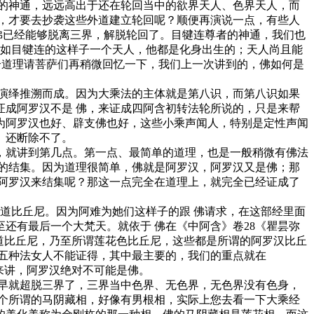
的神通，远远高出于还在轮回当中的欲界天人、色界天人，而
，才要去抄袭这些外道建立轮回呢？顺便再演说一点，有些人
佛已经能够脱离三界，解脱轮回了。目犍连尊者的神通，我们也
不如目犍连的这样子一个天人，他都是化身出生的；天人尚且能
个道理请菩萨们再稍微回忆一下，我们上一次讲到的，佛如何是
演绎推溯而成。因为大乘法的主体就是第八识，而第八识如果
成阿罗汉不是 佛，来证成四阿含初转法轮所说的，只是来帮
为阿罗汉也好、辟支佛也好，这些小乘声闻人，特别是定性声闻
、还断除不了。
，就讲到第几点。第一点、最简单的道理，也是一般稍微有佛法
的结集。因为道理很简单，佛就是阿罗汉，阿罗汉又是佛；那
阿罗汉来结集呢？那这一点完全在道理上，就完全已经证成了
爱道比丘尼。因为阿难为她们这样子的跟 佛请求，在这部经里面
还有最后一个大梵天。就依于 佛在《中阿含》卷28《瞿昙弥
道比丘尼，乃至所谓莲花色比丘尼，这些都是所谓的阿罗汉比丘
五种法女人不能证得，其中最主要的，我们的重点就在
来讲，阿罗汉绝对不可能是佛。
早就超脱三界了，三界当中色界、无色界，无色界没有色身，
个所谓的马阴藏相，好像有男根相，实际上您去看一下大乘经