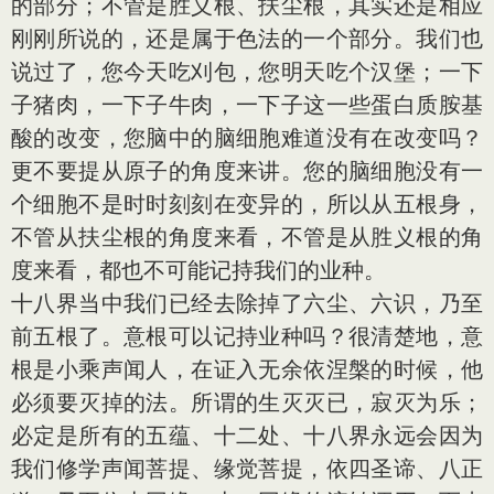
的部分；不管是胜义根、扶尘根，其实还是相应
刚刚所说的，还是属于色法的一个部分。我们也
说过了，您今天吃刈包，您明天吃个汉堡；一下
子猪肉，一下子牛肉，一下子这一些蛋白质胺基
酸的改变，您脑中的脑细胞难道没有在改变吗？
更不要提从原子的角度来讲。您的脑细胞没有一
个细胞不是时时刻刻在变异的，所以从五根身，
不管从扶尘根的角度来看，不管是从胜义根的角
度来看，都也不可能记持我们的业种。
十八界当中我们已经去除掉了六尘、六识，乃至
前五根了。意根可以记持业种吗？很清楚地，意
根是小乘声闻人，在证入无余依涅槃的时候，他
必须要灭掉的法。所谓的生灭灭已，寂灭为乐；
必定是所有的五蕴、十二处、十八界永远会因为
我们修学声闻菩提、缘觉菩提，依四圣谛、八正