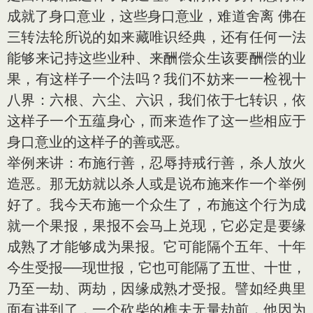
成就了身口意业，这些身口意业，难道舍离 佛在
三转法轮所说的如来藏唯识经典，还有任何一法
能够来记持这些业种、来酬偿众生该要酬偿的业
果，有这样子一个法吗？我们不妨来一一检视十
八界：六根、六尘、六识，我们依于七转识，依
这样子一个五蕴身心，而来造作了这一些相应于
身口意业的这样子的善或恶。
举例来讲：布施行善，忍辱持戒行善，杀人放火
造恶。那无妨就以杀人或是说布施来作一个举例
好了。我今天布施一个众生了，布施这个行为成
就一个果报，果报不会马上兑现，它必定是要缘
成熟了才能够成为果报。它可能隔个五年、十年
今生受报──现世报，它也可能隔了五世、十世，
乃至一劫、两劫，因缘成熟才受报。譬如经典里
面有讲到了，一个砍柴的樵夫无量劫前，他因为