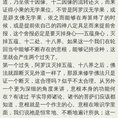
道，乃至依十因缘、十二因缘的流转还灭，而来
证得小乘的无学果位。不管是阿罗汉无学果，或
是辟支佛无学果，依之而能够在寿算终了的时
候，或是提前依自己的四禅八定具足而来提前舍
报，这个舍报必定是要灭掉身心──五蕴身心，灭
掉五蕴、十二处、十八界。如果这一个我们在轮
回当中能够不断存在的意根，能够记持业种，这
里就会产生两个过失了。
第一个过失，阿罗汉灭掉五蕴、十八界之后，佛
法就跟断灭见外道一样了，那原来修学佛法只是
证一个断灭，这合理吗？似乎不太合理。从另外
一个更为深细的角度来讲，意根本身的功能何
在？有读过 平实导师诸论、诸书的菩萨们应该都
知道，意根就是一个作主的心。意根在唯识学里
面，我们说祂是恒常地、不断地遍计所执；这一