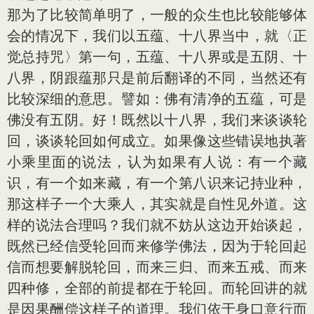
那为了比较简单明了，一般的众生也比较能够体
会的情况下，我们以五蕴、十八界当中，就〈正
觉总持咒〉第一句，五蕴、十八界或是五阴、十
八界，阴跟蕴那只是前后翻译的不同，当然还有
比较深细的意思。譬如：佛有清净的五蕴，可是
佛没有五阴。好！既然以十八界，我们来谈谈轮
回，谈谈轮回如何成立。如果像这些错误地执著
小乘里面的说法，认为如果有人说：有一个藏
识，有一个如来藏，有一个第八识来记持业种，
那这样子一个大乘人，其实就是自性见外道。这
样的说法合理吗？我们就不妨从这边开始谈起，
既然已经信受轮回而来修学佛法，因为于轮回起
信而想要解脱轮回，而来三归、而来五戒、而来
四种修，全部的前提都在于轮回。而轮回讲的就
是因果酬偿这样子的道理。我们依于身口意行而