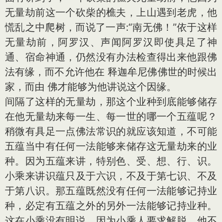
无量劫前这一个砍柴的樵夫，上山遇到老虎，他
慌乱之中爬树，而说了一声:“南无佛！”依于这样
无量劫前，阿罗汉、声闻阿罗汉即使具足了神
通、宿命神通，仍然没有办法检查得出来他跟佛
法有缘，而不允许他在 释迦牟尼佛佛世的时候出
家，而由 佛才能够为他讲说这个因缘。
间隔了这样的无量劫，那这个业种到底能够储存
在他无量劫来每一生、每一世的哪一个五蕴呢？
稍微有具足一点佛法常识的就应该知道，不可能
五蕴当中有任何一法能够来储存这无量劫来的业
种。因为五蕴来讲，特别色、受、想、行、识。
小乘来讲识蕴只及于六识，不及于第七识、不及
于第八识。那五蕴既然没有任何一法能够记持业
种，必定有五蕴之外的另外一法能够记持业种。
这在小乘没有明说，因为小乘人要求解脱，他不