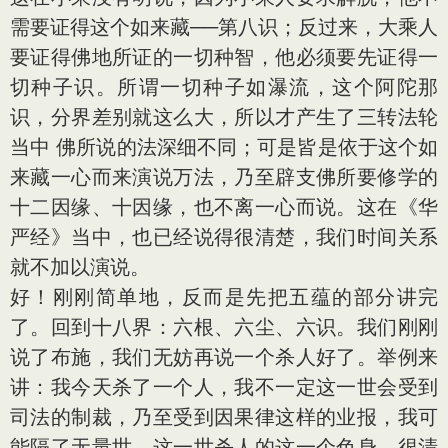
需要证得这个如来藏──第八识；反过来，大乘人
要证得佛地所证的一切种智，他必须要先证得一
切种子识。所谓一切种子如瀑流，这个阿陀那
识，分界差别就这么大，所以才产生了三转法轮
当中 佛所说的法深细不同；可是皆是依于这个如
来藏一心而来演说万法，乃至辟支佛所要修学的
十二因缘、十因缘，也不离一心而说。这在《华
严经》当中，也已经说得很清楚，我们时间关系
就不加以演说。
好！刚刚简单地，反而是先把五蕴的部分讲完
了。回到十八界：六根、六尘、六识。我们刚刚
说了布施，我们无妨再说一个杀人好了。举例来
讲：我今天杀了一个人，我不一定这一世会受到
司法的制裁，乃至受到因果律这样的业报，我可
能隔了无量世。这一世杀人的这一个色身，很清