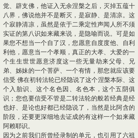
觉、辟支佛，他证入无余涅槃之后，灭掉五蕴十
八界，佛说他并不是断灭，是寂静、是清凉。这
个寂静清凉，虽然是依于二乘定性声闻人所不须
实证的第八识如来藏来说，是隐喻而说。可是如
果您不想当一个自了汉，您愿意自度度他、自利
利他，愿意当一个孝顺，真正的大孝、大爱的一
个生生世世愿意济度这一些无量劫来父母、兄
弟、姊妹的一个菩萨、一个有情，那您就应该要
信受 佛在初转法轮已经隐说了这个涅槃本际、这
个入胎识、这个名色因、名色本，这个五阴俱
识；您也要信受不管是二转法轮的般若经典是经
也好、是论也好都已经隐说了，当然是比阿含的
阶段，还要更深细地去证成的有这样一个如来藏
阿赖耶识。
因为之前我们所曾经录制的单元，也引用了六祖