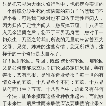
只是把它视为大乘法修行当中，也必定会实证的
一个解脱分段生死的烦恼障的部分？当然我们不
谤小乘，可是我们绝对也不归依于定性声闻人，
因为归依于定性声闻人，您灭掉五蕴、十八界证
入无余涅槃之后，您不于三界现身意，您对于一
切众生，乃至之前我们所说的无量劫来皆曾互为
父母、兄弟、姊妹的这些有情，您无所帮助，这
样子的一个修行是太自私了。
好！回到轮回。轮回，既然 佛说有轮回，那轮回
又是如何能够成立呢？讲轮回必定讲果报，善有
善报，恶有恶报。是谁在造业受报？每一世的有
情众生的五蕴、十八界各个不同；五蕴、十八界
从何而出生？五蕴、十八界当中，难道又有任何
一个法，能够来摄藏这些业种收集起来，而能够
于未来世、后后世而来酬偿应该要酬偿的业果？