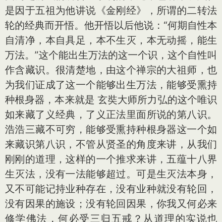
是因于五祖为他讲说《金刚经》，所谓的二转法
轮的经典而开悟。他开悟以后他说：“何期自性本
自清净，本自具足，本不生灭，本无动摇，能生
万法。”这个能出生万法的这一个识，这个自性叫
作含藏识。很清楚地，由这个禅宗的大祖师，也
为我们证成了这一个能够出生万法，能够受熏持
种根身器，本来就是 玄奘大师所力弘的这个唯识
如来藏了义经典，了义正法里面所说的第八识。
浩浩三藏不可穷，能够受熏持种根身器这一个如
来藏识第八识，不管从贤圣的角度来讲，从我们
刚刚的道理，这样的一个推求来讲，五蕴十八界
生灭法，没有一法能够超过。可是生灭法本身，
又不可能记持业种存在，没有业种就没有轮回，
没有因果的施设；没有轮回因果，你我又何必来
修学佛法，何必受三归五戒？从道理的实说也