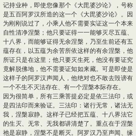
记持业种，即使您像那个《大毘婆沙论》，号称
是五百阿罗汉所造的这一个《大毘婆沙论》。因
为刚刚说过了，小乘人他不需要实证这一个本来
自性清净涅槃；他只要证得一一能够灭尽五蕴、
十八界，而能够证得无余涅槃，乃至生前还有五
蕴存在，以五蕴为余苦所依这样的有余涅槃，他
所证只是在这里；他只要灭生死，他没有要证究
竟解脱佛地，他不需要证知如来藏。可是即使是
这样子的阿罗汉声闻人，他绝对也不敢去毁谤有
一个不生不灭法存在、有一个涅槃本际存在。
因为很简单，所有三乘菩提必定是依三法印，或
是四法印而来验证。三法印：诸行无常，诸法无
我，涅槃寂静。这样子已经把五蕴、十八界法它
的生灭、无常、无我都讲清楚了。重点在于涅槃
祂是寂静，涅槃不是断灭。阿罗汉乃至声闻、缘