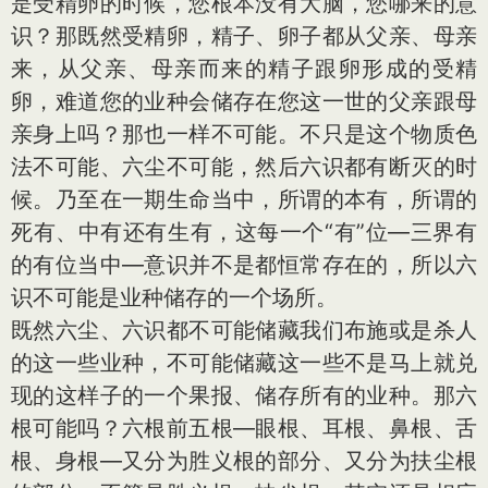
是受精卵的时候，您根本没有大脑，您哪来的意
识？那既然受精卵，精子、卵子都从父亲、母亲
来，从父亲、母亲而来的精子跟卵形成的受精
卵，难道您的业种会储存在您这一世的父亲跟母
亲身上吗？那也一样不可能。不只是这个物质色
法不可能、六尘不可能，然后六识都有断灭的时
候。乃至在一期生命当中，所谓的本有，所谓的
死有、中有还有生有，这每一个“有”位—三界有
的有位当中—意识并不是都恒常存在的，所以六
识不可能是业种储存的一个场所。
既然六尘、六识都不可能储藏我们布施或是杀人
的这一些业种，不可能储藏这一些不是马上就兑
现的这样子的一个果报、储存所有的业种。那六
根可能吗？六根前五根—眼根、耳根、鼻根、舌
根、身根—又分为胜义根的部分、又分为扶尘根