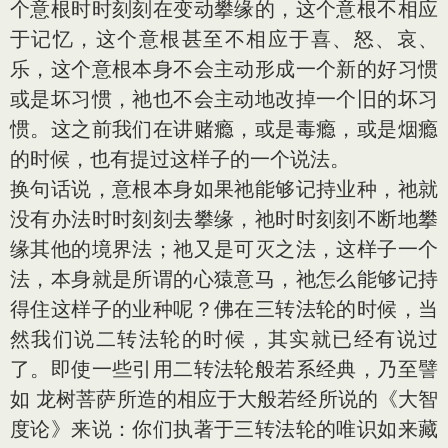
个意根时时刻刻在变动攀缘的，这个意根不相应
于记忆，这个意根甚至不相应于喜、怒、哀、
乐，这个意根本身不会主动形成一个新的好习惯
或是坏习惯，祂也不会主动地改掉一个旧的坏习
惯。这之前我们在讲赌瘾，或是毒瘾，或是烟瘾
的时候，也有提过这样子的一个说法。
换句话说，意根本身如果祂能够记持业种，祂就
没有办法时时刻刻去攀缘，祂时时刻刻不断地攀
缘其他的境界法；祂又是可灭之法，这样子一个
法，本身就是所谓的心猿意马，祂怎么能够记持
得住这样子的业种呢？佛在三转法轮的时候，当
然我们说二转法轮的时候，其实就已经有说过
了。即使一些引用二转法轮般若系经典，乃至譬
如 龙树菩萨所造的相应于大般若经所说的《大智
度论》来说：你们执著于三转法轮的唯识如来藏