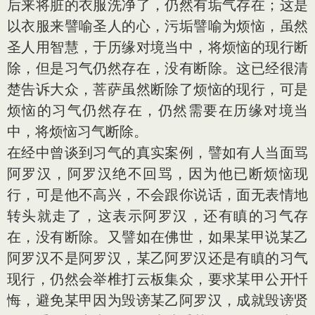
后来将脏的衣服洗净了，仍然有垢气存在；这是
以衣服来譬喻圣人的心，污垢譬喻为烦恼，虽然
圣人用智慧，于历缘对境当中，将烦恼的现行断
除，但是习气仍然存在，没有断除。这已经很清
楚告诉大众，菩萨虽然断除了烦恼的现行，可是
烦恼的习气仍然存在，仍然需要在历缘对境当
中，将烦恼习气断除。
在经中曾谈到习气的真实案例，譬如有人当面骂
阿罗汉，阿罗汉绝不回骂，因为他已断烦恼现
行，可是他不高兴，不会跟你说话，面无表情地
转头就走了，这表示阿罗汉，还有瞋的习气存
在，没有断除。又譬如在佛世，如果某甲说某乙
阿罗汉不是阿罗汉，某乙阿罗汉还是有瞋的习气
现行，仍然会举椎打云板集众，要求某甲公开忏
悔，避免某甲因为毁谤某乙阿罗汉，成就毁谤贤