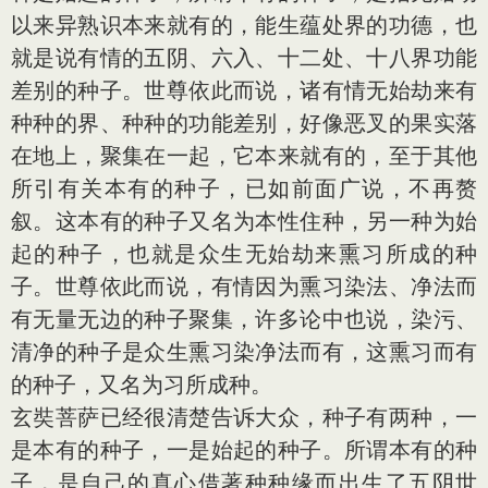
以来异熟识本来就有的，能生蕴处界的功德，也
就是说有情的五阴、六入、十二处、十八界功能
差别的种子。世尊依此而说，诸有情无始劫来有
种种的界、种种的功能差别，好像恶叉的果实落
在地上，聚集在一起，它本来就有的，至于其他
所引有关本有的种子，已如前面广说，不再赘
叙。这本有的种子又名为本性住种，另一种为始
起的种子，也就是众生无始劫来熏习所成的种
子。世尊依此而说，有情因为熏习染法、净法而
有无量无边的种子聚集，许多论中也说，染污、
清净的种子是众生熏习染净法而有，这熏习而有
的种子，又名为习所成种。
玄奘菩萨已经很清楚告诉大众，种子有两种，一
是本有的种子，一是始起的种子。所谓本有的种
子，是自己的真心借著种种缘而出生了五阴世