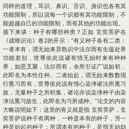
同样的道理，耳识、鼻识、舌识、身识也各有其
功能限制，所以说每一个识都有其功能限制，不
能超越自己的功能限制，而有其他的功能出现。
接下来谈：种子有哪些种类？正如 玄奘菩萨在
《成唯识论》卷2的开示：“有义种子各有二类：
一者本有，谓无始来异熟识中法尔而有生蕴处界
功能差别，世尊依此说诸有情无始时来有种种
界，如恶叉聚，法尔而有，余所引证广说如初，
此即名为本性住种。二者始起，谓无始来数数现
行熏习而有，世尊依此说有情心染净诸法所熏习
故，无量种子之所积集，诸论亦说染净种子由染
净法熏习故生，此即名为习所成种。”论文的内容
大略说明如下：这里的有义就是指 玄奘菩萨，玄
奘菩萨说种子有两种，一种是本有的种子，另一
种是始起的种子；所谓本有的种子，是指无始劫