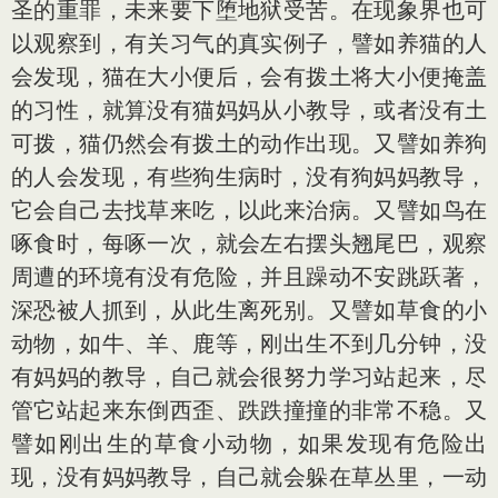
圣的重罪，未来要下堕地狱受苦。在现象界也可
以观察到，有关习气的真实例子，譬如养猫的人
会发现，猫在大小便后，会有拨土将大小便掩盖
的习性，就算没有猫妈妈从小教导，或者没有土
可拨，猫仍然会有拨土的动作出现。又譬如养狗
的人会发现，有些狗生病时，没有狗妈妈教导，
它会自己去找草来吃，以此来治病。又譬如鸟在
啄食时，每啄一次，就会左右摆头翘尾巴，观察
周遭的环境有没有危险，并且躁动不安跳跃著，
深恐被人抓到，从此生离死别。又譬如草食的小
动物，如牛、羊、鹿等，刚出生不到几分钟，没
有妈妈的教导，自己就会很努力学习站起来，尽
管它站起来东倒西歪、跌跌撞撞的非常不稳。又
譬如刚出生的草食小动物，如果发现有危险出
现，没有妈妈教导，自己就会躲在草丛里，一动