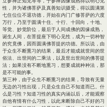
立参禅正知见等等，于参禅因缘成熟得以明心见
性，并为诸佛菩萨及真善知识摄受，得以圆满第
七住位位不退功德，开始在内门广修菩萨的六度
万行，乃至于圆满十住、十行、十回向，十地、
等觉、妙觉阶位，最后于人间成佛的因缘成熟，
诞生人间，在菩提座下明心见性，成为一切种智
的究竟佛，因而圆满佛菩提的功德。所以说，由
于众生不断熏习的结果，最后才能成就世间的世
俗法、出世间的二乘法，以及世出世间的佛菩提
法；如果没有不断地熏习，想要成就种种法，那
是不可能的事。
第三种，由于众生不断熏习的结果，导致有无量
无边的习性出现，只是众生自己不知道而已。什
么是习性？知道习性的真实内涵以后，才能观察
自他有情有什么习性，以此来断除自己不好的习