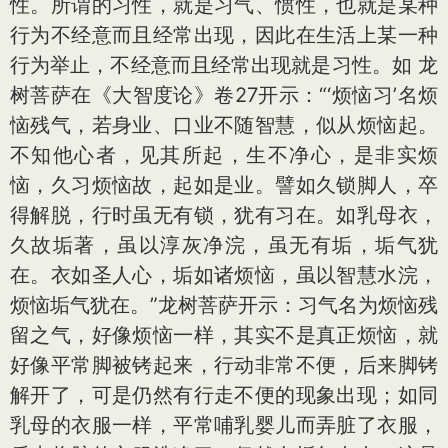
性。所谓的习性，就是习气、惯性，也就是某种
行为不经意而且经常出现，因此在生活上某一种
行为举止，不经意而且经常出现就是习性。如 龙
树菩萨在《大智度论》卷27开示：“‘烦恼习’名烦
恼残气，若身业、口业不随智慧，似从烦恼起。
不知他心者，见其所起，生不净心，是非实烦
恼，久习烦恼故，起如是业。譬如久锁脚人，卒
得解脱，行时虽无有锁，犹有习在。如乳母衣，
久故垢著，虽以淳灰净浣，虽无有垢，垢气犹
在。衣如圣人心，垢如诸烦恼，虽以智慧水浣，
烦恼垢气犹在。”龙树菩萨开示：习气名为烦恼残
留之气，好像烦恼一样，其实不是真正烦恼，就
好像平常脚被铐起来，行动非常不便，后来脚铐
解开了，可是仍然有行走不便的现象出现；如同
乳母的衣服一样，平常哺乳婴儿而弄脏了衣服，