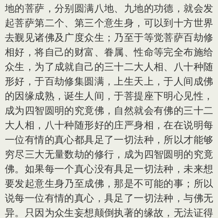
地的菩萨，分别圆满八地、九地的功德，就会发
起菩萨第二个、第三个意生身，可以到十方世界
去觐见诸佛及广度众生；乃至于等觉菩萨百劫修
相好，将自己的财富、眷属、性命等完全布施给
众生，为了成就自己的三十二大人相、八十种随
形好，于百劫修集圆满，上生天上，于人间成佛
的因缘成熟，诞生人间，于菩提座下明心见性，
成为四智圆明的究竟佛，自然就会有佛的三十二
大人相，八十种随形好的庄严身相，在在说明每
一位有情的真心都具足了一切法种，所以才能够
穷尽三大无量数劫的修行，成为四智圆明的究竟
佛。如果每一个真心没有具足一切法种，未来想
要发起意生身乃至成佛，那是不可能的事；所以
说每一位有情的真心，具足了一切法种，与佛无
异。只因为众生妄想颠倒执著的缘故，无法证得