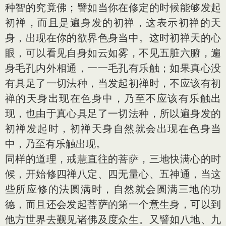
种智的究竟佛；譬如当你在修定的时候能够发起
初禅，而且是遍身发的初禅，这表示初禅的天
身，出现在你的欲界色身当中。这时初禅天的心
眼，可以看见自身如云如雾，不见五脏六腑，遍
身毛孔内外相通，一一毛孔有乐触；如果真心没
有具足了一切法种，当发起初禅时，不应该有初
禅的天身出现在色身中，乃至不应该有乐触出
现，也由于真心具足了一切法种，所以遍身发的
初禅发起时，初禅天身自然就会出现在色身当
中，乃至有乐触出现。
同样的道理，戒慧直往的菩萨，三地快满心的时
候，开始修四禅八定、四无量心、五神通，当这
些所应修的法圆满时，自然就会圆满三地的功
德，而且还会发起菩萨的第一个意生身，可以到
他方世界去觐见诸佛及度众生。又譬如八地、九