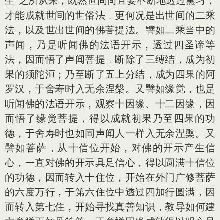
生”之所从来；既然世间尚且要不断地透过熏习，
才能成就世间的世俗法，更何况是出世间的二乘
法，以及世出世间的佛菩提法。譬如二乘当中的
声闻，乃是听闻佛的法语开示，透过四圣谛等
法，因而悟了声闻菩提，断除了三缚结，成为初
果的须陀洹；乃至断了五上分结，成为四果的阿
罗汉，于舍寿时入无余涅槃。又譬如缘觉，也是
听闻佛的法语开示，观察十因缘、十二因缘，因
而悟了缘觉菩提，得以成就初果乃至四果的功
德，于舍寿时也如同声闻人一样入无余涅槃。又
譬如菩萨，从十信位开始，对佛的开示产生信
心，一直对佛的开示具足信心，得以圆满十信位
的功德，因而转入十住位，开始在外门广修菩萨
的六度万行，于第六住位中透过四加行圆满，因
而转入第七住，开始寻找真善知识，教导如何建