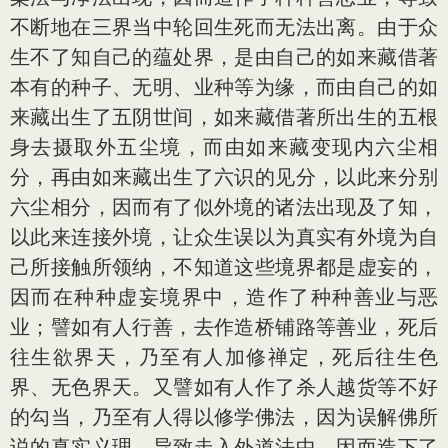
不断地在三界当中轮回生死而无法出离。由于众
生不了知自己的蕴处界，是由自己的如来藏借著
本有的种子、无明、业种等为缘，而由自己的如
来藏出生了五阴世间，如来藏借著所出生的五根
身去摄取外五尘境，而由如来藏变现内六尘相
分，再由如来藏出生了六识的见分，以此来分别
六尘相分，因而有了似外境的诸法出现及了知，
以此来连接外境，让众生误以为真实有外境为自
己所接触所领纳，不知道这些境界都是虚妄的，
因而在种种虚妄境界中，造作了种种善业与恶
业；譬如有人行善，去作造桥铺路等善业，死后
往生欲界天，乃至有人加修禅定，死后往生色
界、无色界天。又譬如有人作了杀人越货等不好
的勾当，乃至有人得以修学佛法，因为误解佛所
说的真实义理，导致走入外道法中，因而造下了