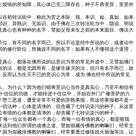
上烦恼的所知障，其心体已无二障存在，种子不再变异，里里外
以在初转法轮中，称此为苦之本际、我、本识、如、真如、如来
耶识、异熟识、无垢识。由于佛在三次转法轮当中，隐说、明说
此真心也有种种的名字，譬如父母未生之前的本来面目、佛法大
阶位，有不同的名字而已。所以不论是经中所说的心，或者论中
同的修行阶位，所施设不同的名字；如果有人不懂得这个道理，
是真心，都落在佛所说的以意识为常的常见外道中；又譬如佛门
有的法，都是无因而有，是缘生缘灭的法，但只有名字而已，故
反而认为生灭不已的意识心为常，成为 佛在经中所说的常见
人。为什么？因为他们错将意识心当作是真实心，乃至不相信有
十信位的功德，才能转进十住位中，开始在外门广修菩萨的六
下堕三恶道，遭受非常不可爱的异熟果报，而这些果报都不是一
一切法种，心体是清净的，但含藏了七转识染污的种子。从这里
位有情的心体都是清净的，却含藏了七转识染污的种子。
明了每一位众生都有一个真心，而每一位有情的真心，都是唯我
来达到他们所谓的成佛之道。譬如假藏传佛教的喇嘛们，经常主
？因为假藏传佛教的喇嘛们，经常要透过修练拙火瑜伽等法，让