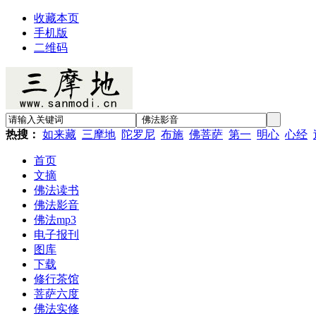
收藏本页
手机版
二维码
热搜：
如来藏
三摩地
陀罗尼
布施
佛菩萨
第一
明心
心经
首页
文摘
佛法读书
佛法影音
佛法mp3
电子报刊
图库
下载
修行茶馆
菩萨六度
佛法实修