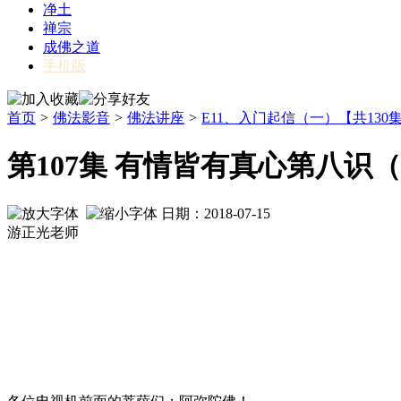
净土
禅宗
成佛之道
手机版
首页
>
佛法影音
>
佛法讲座
>
E11、入门起信（一）【共130
第107集 有情皆有真心第八识
日期：2018-07-15
游正光老师