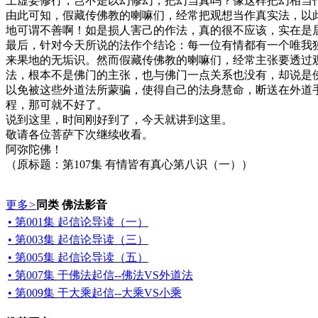
上虚妄修行，岂不是以幻修幻，把幻当真吗？像这样把幻相当
由此可知，假藏传佛教的喇嘛们，经常把观想当作真实法，以
地可谓不善啊！如是损人害己的作法，真的很不应该，实在是
最后，针对今天所说的法作个结论：每一位有情都有一个唯我
来果地的无垢识。然而假藏传佛教的喇嘛们，经常主张要透过
法，根本不是佛门的主张，也与佛门一点关系也没有，却说是
以免被这些外道法所蒙骗，使得自己的法身慧命，断送在外道
程，那可就不好了。
说到这里，时间刚好到了，今天就讲到这里。
敬请各位菩萨下次继续收看。
阿弥陀佛！
（原标题：第107集 有情皆有真心第八识（一））
更多
>
同类 佛法影音
• 第001集 起信论导读（一）
• 第003集 起信论导读（三）
• 第005集 起信论导读（五）
• 第007集 于佛法起信--佛法VS外道法
• 第009集 于大乘起信--大乘VS小乘