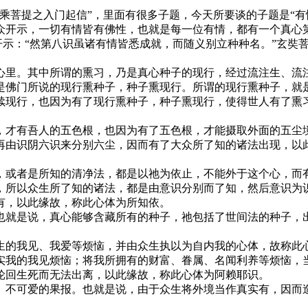
乘菩提之入门起信”，里面有很多子题，今天所要谈的子题是“有
众开示，一切有情皆有佛性，也就是每一位有情，都有一个真心
开示：“然第八识虽诸有情皆悉成就，而随义别立种种名。”玄奘
心里。其中所谓的熏习，乃是真心种子的现行，经过流注生、流
是佛门所说的现行熏种子，种子熏现行。所谓的现行熏种子，就
续现行，也因为有了现行熏种子，种子熏现行，使得世人有了熏
，才有吾人的五色根，也因为有了五色根，才能摄取外面的五尘
再由识阴六识来分别六尘，因而有了大众所了知的诸法出现，以
，或者是所知的清净法，都是以祂为依止，不能外于这个心，而
，所以众生所了知的诸法，都是由意识分别而了知，然后意识为
有，以此缘故，称此心体为所知依。
也就是说，真心能够含藏所有的种子，祂包括了世间法的种子，
生的我见、我爱等烦恼，并由众生执以为自内我的心体，故称此
实我的我见烦恼；将我所拥有的财富、眷属、名闻利养等烦恼，
轮回生死而无法出离，以此缘故，称此心体为阿赖耶识。
、不可爱的果报。也就是说，由于众生将外境当作真实有，因而