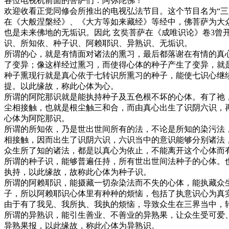
各位电视机前面的菩萨们：阿弥陀佛！
欢迎收看正觉同修会所推出的电视弘法节目。这个节目名为“三
在《大般涅槃经》、《大方等如来藏经》等经中，佛菩萨为大
也是未来佛地的无垢识。因此 玄奘菩萨在《成唯识论》卷3曾
识、所知依、种子识、阿赖耶识、异熟识、无垢识。
所谓的心，就是有情面对诸法的熏习，最后都落谢在有情的真
了变异；像这样经过熏习，而使得心体的种子产生了变异，就
种子熏现行就是真心依于七转识所熏习的种子，能使七识心继
提。以此缘故，称此心体为心。
所谓的阿陀那识就是能执持种子及五色根不坏的心体。有了祂
尘相接触，也就是根尘触三和合，而由真心出生了识阴六识，
心体为阿陀那识。
所谓的所知依，乃是世出世间所有的法，不论是所知的染污法
相接触，因而出生了识阴六识，六识当中的意识能够分别诸法
众生所了知的诸法，都是以真心为依止，不能离开这个心体而
所谓的种子识，能够普遍任持，所有世出世间法种子的心体。
执持，以此缘故，故称此心体为种子识。
所谓的阿赖耶识，能摄藏一切杂染法而不失的心体，能执藏众
子，所以阿赖耶识心体里有种种的烦恼，包括了执意识心为真
由于有了我见、我所执、我执的烦恼，导致众生在三界当中，
所谓的异熟识，能引生善业、不善业的异熟果，让众生受可爱
异熟果报，以此缘故，称此心体为异熟识。