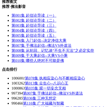
推荐图文
推荐 佛法影音
第001集 起信论导读（一）
第002集 起信论导读（二）
第003集 起信论导读（三）
第004集 起信论导读（四）
第005集 起信论导读（五）
第006集 入门起信--决定净信大乘
第007集 于佛法起信--佛法VS外道法
第008集 从轮回、记忆谈“不生不灭法”之必定实存
第009集 于大乘起信--大乘VS小乘
第010集 哪些人绝对不可能是佛
点击排行
100600
1
第078集 执相应染心与不断相应染心
100326
2
第013集 众生心--八识心王
100086
3
第035集 观一切妄念无相
99739
4
第007集 于佛法起信--佛法VS外道法
99628
5
第036集 三种无想定
99046
6
第116集 广大福藏与智藏