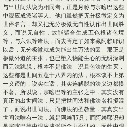
与出世间法说为相同者，正是月称与宗喀巴这些
中观应成派诸等人。他们虽然把无分极微定义为
世俗名言，却又把无分极微无自性认作出世间胜
义，而说无自性，故能聚合生成五色根诸色境
等，与六识等诸法，而去否定了如来藏阿赖耶识
以后，无分极微就成为能出生万法的因。那正是
极微外道的主张，也已堕入物能生心的无明深渊
而无法跳脱，根本不是佛法。况且色法的生灭，
这些都是世间五蕴十八界内的法，根本谈不上第
一义谛的，说实在话，其实连解脱的法义边都摸
不著。所以说，宗喀巴等的主张之中，其实没有
真正的出世间法，只是把世间法和佛法名相搅混
了，而说出世间法。而佛法的圣教量，其真实出
世间法唯有一法，就是阿赖耶识；而阿赖耶识却
是宗喀巴等中观应成派所全力否认的，因此中观