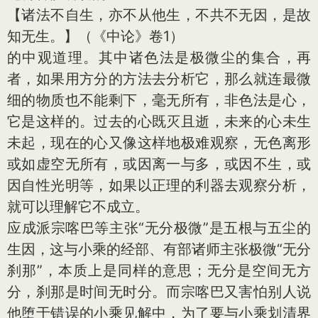
【诸法不自生，亦不从他生，不共不无因，是故
知无生。】（《中论》卷1）
的中观道理。其中诸色法是极微尘的集合，再
者，如果用方分的方法去分析它，那么就连最微
细的物质也不能剩下，毫无所有，非色法是心，
它是这样的。过去的心既灭且逝，未来的心未生
未起，现在的心又像这样地极难观察，无色离形
或如虚空无所有，或因离一与多，或因不生，或
因自性光明等，如果以正理的利器去观察分析，
就可以理解它不成立。
应成派宗喀巴等主张“无分极微”是五根与五尘的
生因，这与小乘的经部、有部诸师主张极微“无分
刹那”，本质上是同样的意思；无分是空间无方
分，刹那是时间无时分。而宗喀巴又害怕别人说
他堕于错误的小乘见解中，为了要与小乘划清界