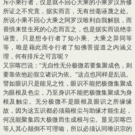
斥小乘行者，仅是就不回心大乘的小乘罗汉所修
所证之不究竟，据实而言，无有丝毫诬蔑之处。
所说小乘不回心大乘之阿罗汉唯利自我解脱，而
畏惧来世生死的心态而言之，也是据实而说绝非
诬责。只是想令行者了知小乘、大乘之异同等
等，唯是藉此而令行者了知佛菩提道之内涵义
理，何有排斥之可言呢？
又宗喀巴说：“无自性无分极微若要集聚成色，则
要靠依他起假立诸识为依。”这点也同样是乱说。
譬如眼识只是能见之性，眼识不能把极微集聚成
为眼根及色尘，乃至身识不能把极微集聚成为身
根及触尘。无分极微不是眼根及眼识之所缘缘
故，因为这五识都必须藉根尘与助缘才能生起，
何况能聚集四大极微而生成根与尘。显见宗喀巴
等人其心颠倒不可理喻，所以必须认同唯识宗的