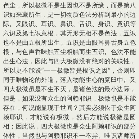
色尘，所以极微不是生因也不是所缘，而是第八
识如来藏所生，是一切物质色法分析到最小的边
际。又眼识、耳识、鼻识、舌识、身识、意识等
六识及第七识意根，其无形无相不是色法，五识
也不是由五根所出生。五识是由眼耳鼻舌身五色
根，与色声香味触五尘相触而生五识。色法不能
出生心法，因此与四大极微没有绝对的关联性，
所以更不能说“一一极微皆是根识之因”，否则即
同于唯物论的外道，落入物能生心的窠臼中。又
四大极微虽是不生不灭，是诸色法的最小边际，
但是，如果没有众生的阿赖耶识，极微也是不能
存在，何况能显现于世间？其实必须依于众生阿
赖耶识，才能说有极微，然后方能说极微是圆
相；因此说，四大极微也是众生阿赖耶识的部分
体性，当然也与阿赖耶识不一不异。唯识诸师所