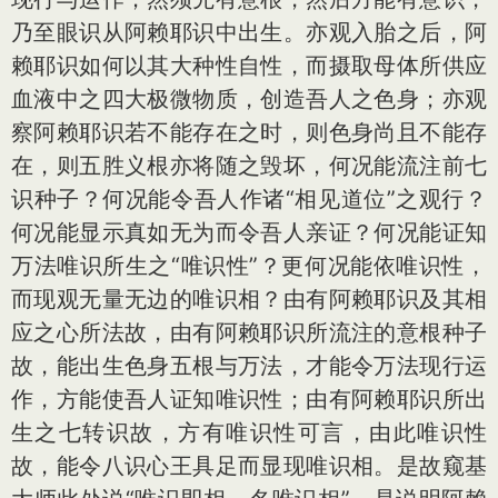
乃至眼识从阿赖耶识中出生。亦观入胎之后，阿
赖耶识如何以其大种性自性，而摄取母体所供应
血液中之四大极微物质，创造吾人之色身；亦观
察阿赖耶识若不能存在之时，则色身尚且不能存
在，则五胜义根亦将随之毁坏，何况能流注前七
识种子？何况能令吾人作诸“相见道位”之观行？
何况能显示真如无为而令吾人亲证？何况能证知
万法唯识所生之“唯识性”？更何况能依唯识性，
而现观无量无边的唯识相？由有阿赖耶识及其相
应之心所法故，由有阿赖耶识所流注的意根种子
故，能出生色身五根与万法，才能令万法现行运
作，方能使吾人证知唯识性；由有阿赖耶识所出
生之七转识故，方有唯识性可言，由此唯识性
故，能令八识心王具足而显现唯识相。是故窥基