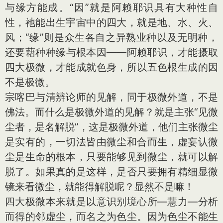
与缘方能成。“因”就是阿赖耶识具有大种性自
性，祂能出生宇宙中的四大，就是地、水、火、
风；“缘”则是众生各自之异熟业种以及无明种，
还要藉种种缘与根本因——阿赖耶识，才能摄取
四大极微，才能成就色身，所以五色根生成的因
不是极微。
宗喀巴与清辨论师的见解，同于极微外道，不是
佛法。而什么是极微外道的见解？就是主张“见微
尘者，是名解脱”，这是极微外道，他们主张微尘
是实有的，一切法皆由微尘和合而生，虚妄认微
尘是生命的根本，只要能够见到微尘，就可以解
脱了。如果真的是这样，是否只要拥有精细显微
镜来看微尘，就能得解脱呢？显然不是嘛！
四大极微本来就是以意识别境心所—慧力—分析
而得的邻虚尘，而名之为色尘。因为色尘不能生