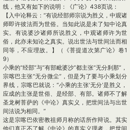
线，他又有如下的说明：《广论》438页说：
【入中论释云：“有说经部师宗说为胜义，中观诸
师即许彼法而为世俗。当知此说是未了知中论真
实。有说婆沙诸师所说胜义，中观诸师许为世
俗，此亦未知论之真实。说出世法与世间法而相
同等，不应理故。】（《菩提道次第广论》卷1
9）
小乘的“经部”与“有部毗婆沙”都主张“无分刹那”，
宗喀巴主张“无分微尘”，但是为了要与小乘划分
界线，宗喀巴就说：“小乘的主张‘无分’是胜义，
应成的主张是世俗、是经部、有部。诸师不了解
圣龙树菩萨的《中论》真实义，把世间法与出世
间法说为相同。”
这是宗喀巴依密教祖师月称的话所作辩说。其实
他们真正不了解《中论》的真实义理者，把世间