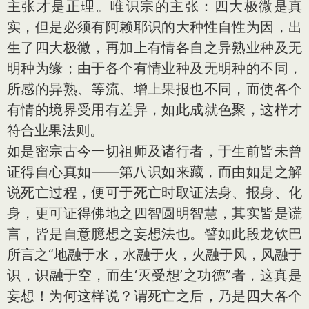
主张才是正理。唯识宗的主张：四大极微是真
实，但是必须有阿赖耶识的大种性自性为因，出
生了四大极微，再加上有情各自之异熟业种及无
明种为缘；由于各个有情业种及无明种的不同，
所感的异熟、等流、增上果报也不同，而使各个
有情的境界受用有差异，如此成就色聚，这样才
符合业果法则。
如是密宗古今一切祖师及诸行者，于生前皆未曾
证得自心真如——第八识如来藏，而由如是之解
说死亡过程，便可于死亡时取证法身、报身、化
身，更可证得佛地之四智圆明智慧，其实皆是谎
言，皆是自意臆想之妄想法也。譬如此段龙钦巴
所言之“地融于水，水融于火，火融于风，风融于
识，识融于空，而生‘灭受想’之功德”者，这真是
妄想！为何这样说？谓死亡之后，乃是四大各个