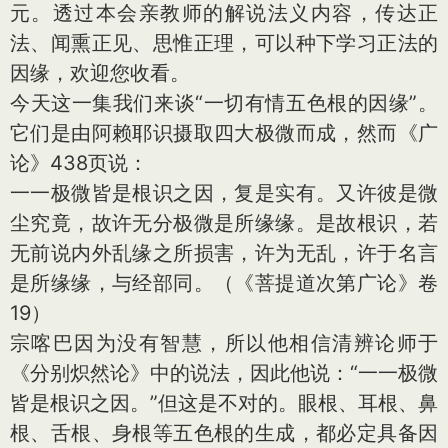
元。透过本会亲教师的解说法义内容，传达正
法、闻熏正见、思惟正理，可以种下学习正法的
因缘，欢迎您收看。
今天这一集我们来谈“一切有情五色根的因缘”。
它们是由阿赖耶识摄取四大极微而成，然而《广
论》438页说：
一一极微皆是根识之因，复是实有。又许彼是微
尘究竟，故许无分极微是所缘缘。是故根识，若
无前说内外乱缘之所损害，许为无乱，许于名言
是所缘缘，与经部同。（《菩提道次第广论》卷
19）
宗喀巴因为没有智慧，所以他相信清辨论师于
《分别炽然论》中的说法，因此他说：“一一极微
皆是根识之因。”但这是不对的。眼根、耳根、鼻
根、舌根、身根等五色根的生成，都必定具备因