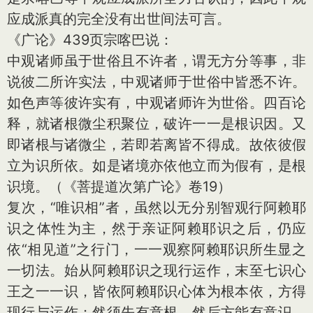
应成派真的完全没有出世间法可言。
《广论》439页宗喀巴说：
中观诸师虽于世俗且不许者，谓无方分等事，非
说彼二所许实法，中观诸师于世俗中皆悉不许。
如色声等彼许实有，中观诸师许为世俗。四百论
释，就诸根微尘积聚位，破许一一是根识因。又
即诸根与诸微尘，若即若离皆不得成。故依彼假
立为识所依。如是诸境亦依他立而为假有，是根
识境。（《菩提道次第广论》卷19）
复次，“唯识相”者，虽然以无分别智观行阿赖耶
识之体性为主，然于亲证阿赖耶识之后，仍应
依“相见道”之行门，一一观察阿赖耶识所生显之
一切法。始从阿赖耶识之现行运作，末至七识心
王之一一识，皆依阿赖耶识心体为根本依，方得
现行与运作；然须先有意根，然后方能有意识，