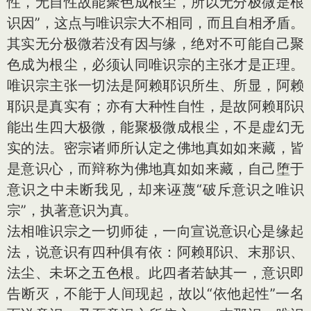
性，无自性故能聚色成根尘，所以无分极微是根
识因”，这点与唯识宗大不相同，而且自相矛盾。
其实无分极微若没有因与缘，绝对不可能自己聚
色成为根尘，必须认同唯识宗的主张才是正理。
唯识宗主张一切法是阿赖耶识所生、所显，阿赖
耶识是真实有；亦有大种性自性，是故阿赖耶识
能出生四大极微，能聚极微成根尘，不是虚幻无
实的法。密宗诸师所认定之佛地真如如来藏，皆
是意识心，而辩称为佛地真如如来藏，自己堕于
意识之中未断我见，却来诬蔑“破斥意识之唯识
宗”，执著意识为真。
法相唯识宗之一切师徒，一向宣说意识心是缘起
法，说意识有四种俱有依：阿赖耶识、末那识、
法尘、未坏之五色根。此四者若缺其一，意识即
告断灭，不能于人间现起，故以“依他起性”一名