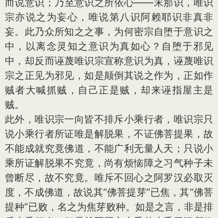
而说意识；乃至意识之所依心——末那识，唯识
宗亦说之为妄心，唯说第八识阿赖耶识非真非
妄。此乃众所知之之事，为何密宗自堕于意识之
中，以离念灵知之意识为真如心？自堕于邪见
中，却反而诬蔑唯识宗宣称意识为真，诬蔑唯识
宗之正见为邪见，如是颠倒其说之作为，正如作
贼者大喊抓贼，自己正是贼，却来诬指屋主是
贼。
此外，唯识宗一向皆不排斥小乘行者，唯识宗只
说小乘行者所证唯是解脱果，不证佛菩提果，故
不能成就究竟佛道，不能广利无量人天；只说小
乘所证解脱果不究竟，尚有烦恼障之习气种子未
曾断尽，故不究竟。唯斥不回心之阿罗汉必取灭
度，不成佛道，故说其“佛菩提芽”已焦，其“佛菩
提种”已败，名之为焦芽败种。如是之言，非是排