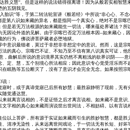
通达胜义慧”。但是这样的说法错得很离谱！因为从般若实相智慧
堕的五阴我见。
入胎识”等，于第二转法轮宣讲《般若经》中所说“非心心、不念
，都是第八识如来藏的异名，都是指同一个真实心，绝对不是宗喀
；但是若无万法根源的如来藏能生一切法，哪来蕴处界诸法？所以
为无因论外道的见解。由于宗喀巴否定万法根本因--如来藏心，
藏的行为，佛说谤菩萨藏者必堕地狱。
界中意识最细者，莫过于非想非非想定中的意识。然而，这是宗
万法的真心。宗喀巴不证、不知乃至不信有第八识真实可证，他
圣意，曲解后所说的意识境界其实仍然不离粗浅的欲界识阴——意
念、定、慧，五个别境心所法相应；因此意识专心觉受淫乐而不
识在眠熟等五位断灭了，没有了意识才会完全无念。如果按照宗
3说：
觉寤时，或于真谛觉寤已后所有妙慧；最胜寂静明了现前，无有
实随觉通达慧。
以来就离言说相的，不是证悟之后才离言说相。如来藏不是意识
言文字相的真心如来藏而演说世出世间法，不相妨碍。以有言说
住位以上菩萨，所有源于实证如来藏而引生的胜妙智慧，都是胜
性、清净无染性，从来远离世间戏论，于一切法无有长短、好坏