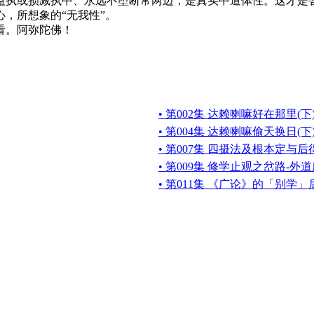
益执或损减执中、永远不堕断常两边，是真实中道体性。这才是菩
，所想象的“无我性”。
看。阿弥陀佛！
• 第002集 达赖喇嘛好在那里(下
• 第004集 达赖喇嘛偷天换日(下
• 第007集 四摄法及根本定与后
• 第009集 修学止观之岔路-外
• 第011集 《广论》的「别学