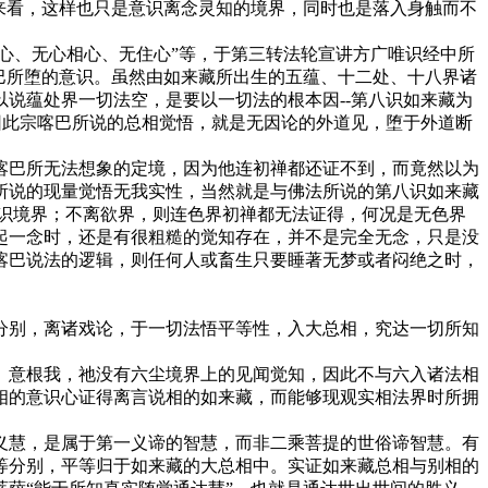
来看，这样也只是意识离念灵知的境界，同时也是落入身触而不
心、无心相心、无住心”等，于第三转法轮宣讲方广唯识经中所
巴所堕的意识。虽然由如来藏所出生的五蕴、十二处、十八界诸
说蕴处界一切法空，是要以一切法的根本因--第八识如来藏为
因此宗喀巴所说的总相觉悟，就是无因论的外道见，堕于外道断
喀巴所无法想象的定境，因为他连初禅都还证不到，而竟然以为
所说的现量觉悟无我实性，当然就是与佛法所说的第八识如来藏
识境界；不离欲界，则连色界初禅都无法证得，何况是无色界
起一念时，还是有很粗糙的觉知存在，并不是完全无念，只是没
喀巴说法的逻辑，则任何人或畜生只要睡著无梦或者闷绝之时，
分别，离诸戏论，于一切法悟平等性，入大总相，究达一切所知
、意根我，祂没有六尘境界上的见闻觉知，因此不与六入诸法相
相的意识心证得离言说相的如来藏，而能够现观实相法界时所拥
义慧，是属于第一义谛的智慧，而非二乘菩提的世俗谛智慧。有
等分别，平等归于如来藏的大总相中。实证如来藏总相与别相的