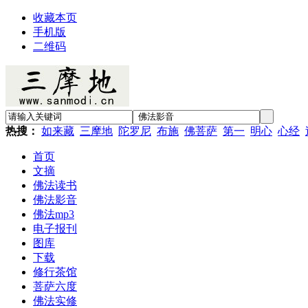
收藏本页
手机版
二维码
热搜：
如来藏
三摩地
陀罗尼
布施
佛菩萨
第一
明心
心经
首页
文摘
佛法读书
佛法影音
佛法mp3
电子报刊
图库
下载
修行茶馆
菩萨六度
佛法实修