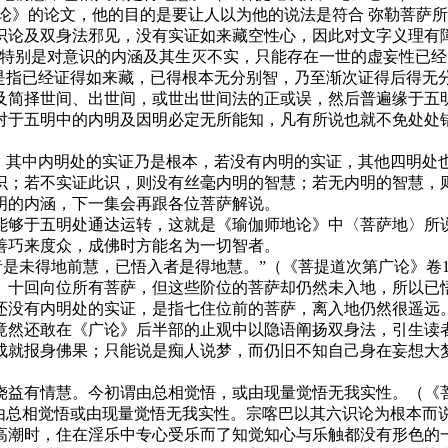
论》的论文，他的目的是要让人以为他的说法是符合 弥勒菩萨
识论及双身法邪见，没有实证如来藏空性心，因此对文字义理有障
，特别是对意识的内涵及其生灭不实，只能存在一世的虚妄性已
则是指已经证得如来藏，已得根本无分别智，乃至渐次证得后得无
及简择世间、出世间，或世出世间法的正或误，然后普遍缘于五
对于五明中的内明及因明必定无所能知，凡有所说也就不免处处错
”，其中内明处的实证乃是根本，若没有内明的实证，其他四明处
识；若不实证此识，则没有丝毫内明的智慧；若无内明的智慧，
明的内涵，下一集会再跟各位菩萨解说。
能够于五明处通达运转，这就是《瑜伽师地论》中〈菩萨地〉所说
善巧来度众，成佛时方能名为一切智者。
者是未得地前慧，已悟入者是得地慧。”（《菩提道次第广论》卷
、十回向位所有菩萨，但这些阶位的菩萨却仍然未入地，所以已
还没有内明处的实证，是指七住位前的菩萨，离入地仍然很遥远。
竟然还敢在《广论》后半部的止观中以隐语阐扬双身法，引生读
成就报身佛果；只能说是痴人说梦，而仍旧不知自己身在妄想大
饶益有情慧。今初谓由总相觉悟，或由现量觉悟无我实性。（《菩
说由总相觉悟或由现量觉悟无我实性。宗喀巴以其六识论为根本而
高潮时，住在淫乐中专心受乐而了知觉知心与乐触都没有形色的