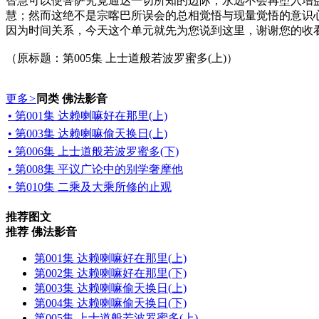
智慧可以使菩萨究竟通达一切所知的边际，永远不会再堕入增
慧；然而这绝不是宗喀巴所误会的总相觉悟与现量觉悟的意识心
因为时间关系，今天这个单元就先为您说到这里，谢谢您的收
（原标题：第005集 上士道般若波罗蜜多(上)）
更多
>
同类 佛法影音
• 第001集 达赖喇嘛好在那里(上)
• 第003集 达赖喇嘛偷天换日(上)
• 第006集 上士道般若波罗蜜多(下)
• 第008集 平议广论中的别学奢摩他
• 第010集 二乘及大乘所修的止观
推荐图文
推荐 佛法影音
第001集 达赖喇嘛好在那里(上)
第002集 达赖喇嘛好在那里(下)
第003集 达赖喇嘛偷天换日(上)
第004集 达赖喇嘛偷天换日(下)
第005集 上士道般若波罗蜜多(上)