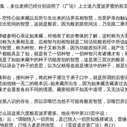
面几集 ，多位老师已经分别说明了《广论》上士道六度波罗蜜的
—空性心如来藏以后所引生出来的法界实相智慧，当菩萨亲自触
世出世间的智慧，这就是般若。因为般若跟世间法，乃至跟二乘
禅破参明心亲证如来藏，对祂有了初步整体的了解，这时称为大
时称为大乘相见道。总相智与别相智就是二转法轮般若经中所说
的智慧，称为种智。种子又称为界，因为功能差别不同，就产生
子都能具足了知，就是有了一切种智，一切种智只有诸佛才有；
就是了知如来藏中的种子功能差别的智慧，这是第三层次的般若
所以误会了种子的意思，以为父精母血就是佛法中的种子，就是
液和合，便叫种子，将此种子灌注于弟子口中，就是所谓的后密
是由他独一无二的根本识--如来藏所出生，因为如来藏含藏著过
缘才会显发各自不同的境遇。藏密祖师不知其中道理，又无法证知
有第八识的存在，所以宗喀巴当然不可能有般若智慧，宗喀巴所
么说这第六度般若波罗蜜多。他在书中第323页中说：
〉云：“谓能悟入一切所知，及已悟入一切所知拣择诸法，普缘
地前慧，已悟入者是得地慧。（《菩提道次第广论》卷13）