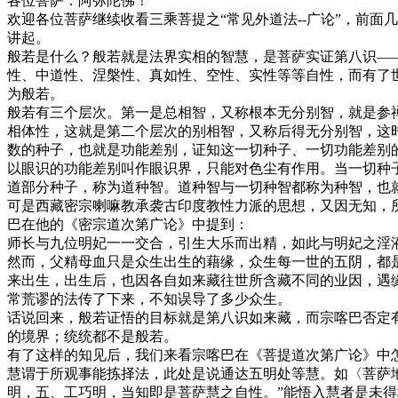
各位菩萨：阿弥陀佛！
欢迎各位菩萨继续收看三乘菩提之“常见外道法--广论”，前
讲起。
般若是什么？般若就是法界实相的智慧，是菩萨实证第八识—
性、中道性、涅槃性、真如性、空性、实性等等自性，而有了
为般若。
般若有三个层次。第一是总相智，又称根本无分别智，就是参
相体性，这就是第二个层次的别相智，又称后得无分别智，这
数的种子，也就是功能差别，证知这一切种子、一切功能差别
以眼识的功能差别叫作眼识界，只能对色尘有作用。当一切种
道部分种子，称为道种智。道种智与一切种智都称为种智，也
可是西藏密宗喇嘛教承袭古印度教性力派的思想，又因无知，
巴在他的《密宗道次第广论》中提到：
师长与九位明妃一一交合，引生大乐而出精，如此与明妃之淫
然而，父精母血只是众生出生的藉缘，众生每一世的五阴，都
来出生，出生后，也因各自如来藏往世所含藏不同的业因，遇
常荒谬的法传了下来，不知误导了多少众生。
话说回来，般若证悟的目标就是第八识如来藏，而宗喀巴否定
的境界；统统都不是般若。
有了这样的知见后，我们来看宗喀巴在《菩提道次第广论》中怎
慧谓于所观事能拣择法，此处是说通达五明处等慧。如〈菩萨地
明，五、工巧明，当知即是菩萨慧之自性。”能悟入慧者是未得