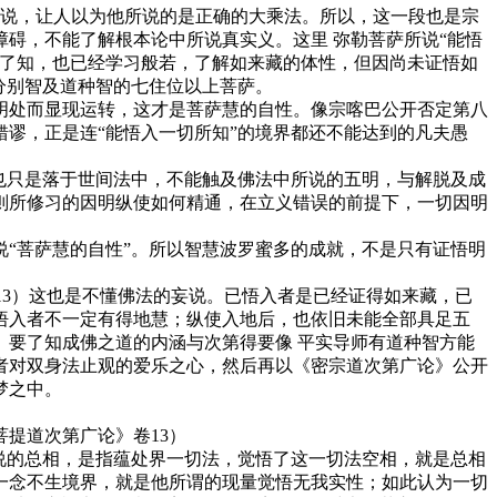
所说，让人以为他所说的是正确的大乘法。所以，这一段也是宗
碍，不能了解根本论中所说真实义。这里 弥勒菩萨所说“能悟
经了知，也已经学习般若，了解如来藏的体性，但因尚未证悟如
分别智及道种智的七住位以上菩萨。
明处而显现运转，这才是菩萨慧的自性。像宗喀巴公开否定第八
谬，正是连“能悟入一切所知”的境界都还不能达到的凡夫愚
也只是落于世间法中，不能触及佛法中所说的五明，与解脱及成
则所修习的因明纵使如何精通，在立义错误的前提下，一切因明
“菩萨慧的自性”。所以智慧波罗蜜多的成就，不是只有证悟明
13）这也是不懂佛法的妄说。已悟入者是已经证得如来藏，已
悟入者不一定有得地慧；纵使入地后，也依旧未能全部具足五
要了知成佛之道的内涵与次第得要像 平实导师有道种智方能
者对双身法止观的爱乐之心，然后再以《密宗道次第广论》公开
梦之中。
提道次第广论》卷13）
说的总相，是指蕴处界一切法，觉悟了这一切法空相，就是总相
一念不生境界，就是他所谓的现量觉悟无我实性；如此认为一切