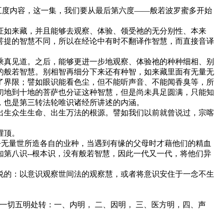
前五度内容，这一集，我们要从最后第六度——般若波罗蜜多开始
证如来藏，并且能够去观察、体验、领受祂的无分别性、本来
菩提的智慧不同，所以在经论中有时不翻译作智慧，而直接音译
乘真见道。之后，能够更进一步地观察、体验祂的种种细相、别
的般若智慧。别相智再细分下来还有种智，如来藏里面有无量无
了界限；譬如眼识能看色尘，但不能听声音、不能闻香臭等，所
初地到十地的菩萨也分证这种智慧，但是尚未具足圆满，只能知
，也是第三转法轮唯识诸经所讲述的内涵。
出生众生生命、出生万法的根源。譬如我们以前就曾说过，宗喀
灌顶。
去无量世所造各自的业种，当遇到有缘的父母时才藉他们的精血
第八识--根本识，没有般若智慧，因此一代又一代，将他们异
说的：以意识观察世间法的观察慧，或者将意识安住于一念不生
一切五明处转：一、内明， 二、因明， 三、医方明，四、声