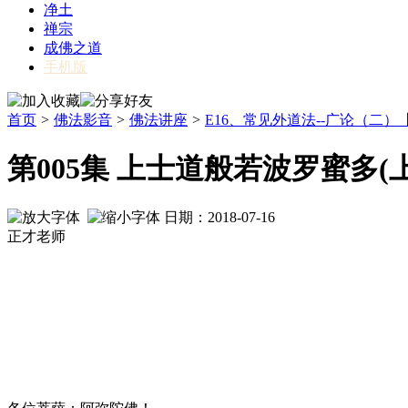
净土
禅宗
成佛之道
手机版
首页
>
佛法影音
>
佛法讲座
>
E16、常见外道法--广论（二）【
第005集 上士道般若波罗蜜多(上
日期：2018-07-16
正才老师