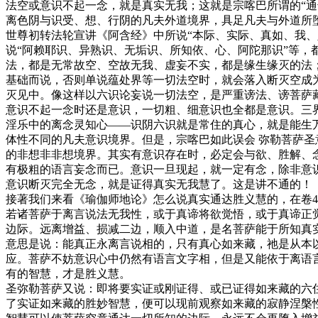
法空或意识不起一念，就是真实无我；这就是宗喀巴所谓的“
离色阴与识受、想、行阴的凡夫外道境界，具足凡夫与外道所
世尊初转法轮宣讲《阿含经》中所说“本际、实际、真如、我、
说“阿赖耶识、异熟识、无垢识、所知依、心、阿陀那识”等
法，都是无常故空、空故无我、虚妄不实，都是缘生缘灭的法
基础而说，否则单说蕴处界等一切法空时，就会落入断灭空成
灭见中。像这样以六识论妄说一切法空，是严重谤法、谤菩萨
意识不起一念时还是意识，一切粗、细意识也全都是意识。三
淫乐中的离念灵知心——识阴六识就是常住的真心，就是能生
体性不同的凡夫意识境界。但是，宗喀巴如此误会 弥勒菩萨
的非想非非想境界。其实有意识存在时，必定会与欲、胜解、
有极粗的语言妄念而已。意识一旦现起，就一定有念，除非意
意识断灭完全无念，就是证得真实无我慧了。这是讲不通的！
接著我们来看《瑜伽师地论》怎么说真实通达胜义慧的，在卷4
若诸菩萨于离言说法无我性，或于真谛将欲觉悟，或于真谛正
边际。远离增益、损减二边，顺入中道，是名菩萨能于所知真
意思是说：能真正永离言说相的，只有真心如来藏，祂是从本
应。菩萨不妨意识心中仍然有语言文字相，但是又能依于离语
有的智慧，才是胜义慧。
圣弥勒菩萨又说：即将要实证或刚证得、或已证得如来藏的六
了实证如来藏的胜妙智慧，便可以现前观察如来藏的寂静涅槃