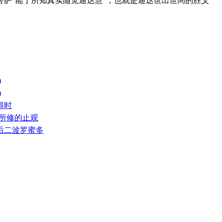
萨“能于所知真实随觉通达慧”，也就是通达世出世间的胜义
)
)
得时
道所修的止观
」后二波罗蜜多