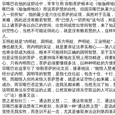
宗喀巴在他的这部论中，常常引用 弥勒菩萨根本论《瑜伽师地
喀巴依《瑜伽师地论》而说菩萨慧的自性。但因宗喀巴执著六
入一切所知”，指的最少是六住位菩萨的证境，虽然对于五蕴
来藏，因此还没有般若智慧。而“已悟入一切所知”这句话，
以上诸菩萨各以自己的世间、出世间或世出世间智慧，来了知
识空性心，当然不可能证得此心，就是没有般若慧的人，这样
人。
五明处就是“内明处、因明处、医方明处、声明处、工业明处
佛也都无关。而内明的实证，就是要亲证法界实相心——第八
也将全部成为戏论，根本不可能得到正确的因明智慧。至于五
但是证悟后的菩萨，也要持续不断地在五明上用功精进，得要
心、只有内明而已，菩萨必须要懂很多法，以种种明处的方便
宗喀巴在这里引了 弥勒菩萨的论文后，接著他说：“能悟入慧
经分证内明、因明等的智慧，是指七住位起，包含十住、十行
明。而能悟入但尚未悟入菩萨慧者，就是未证空性心如来藏，
成办。而宗喀巴否定第八识，连我见都未断，当然无法了知，
说明双身法乐空双运的止观，公然宣称证得乐空双运的人可以
《广论》接著又说：
慧之差别分三：一、通达胜义慧，二、通达世俗慧，三、通达
宗喀巴接著说慧有三种差别，先讲第一种“通达胜义慧”，是
觉悟无我实性，而意识不起一念，尤其是修双身法达到第四喜