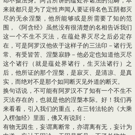
却不摄法身。阿含所讲的蕴处界诸法的范畴，本
来就都只是为了定性声闻人要证得名色五阴都灭
尽的无余涅槃，他所能够或是所需要了知的范
围，《阿含经》虽然没有很清楚的名相告诉我们
这一个不生不灭法，在蕴处界灭尽之后必定存
在，可是阿罗汉他依于这样子的三法印－诸行无
常、有受皆苦、涅槃寂静－他必定也知道他灭尽
这个诸行（就是蕴处界诸行，生灭法诸行）之
后，他所证的那个涅槃，是寂灭、是清凉、是真
实，而绝对不是那个如同断灭见外道的断灭。
换句话说，不可能有阿罗汉不了知有一个不生不
灭法存在的，也就是他的涅槃本际。好！我们再
来看看，引入我们的重点，在三转法轮的《大乘
入楞伽经》里面，佛又有说到：
有物无因生，妄谓离断常，亦谓离有无，妄计为