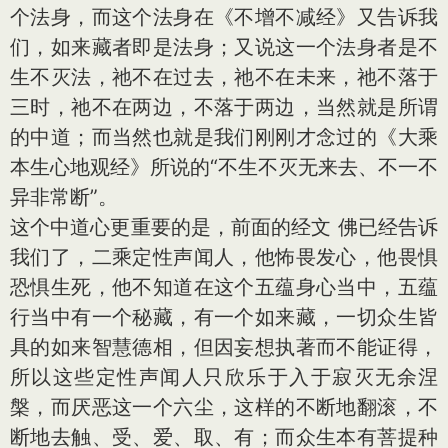
个法身，而这个法身在《不增不减经》又告诉我
们，如来藏者即是法身；又说这一个法身者是不
生不灭法，祂不在过去，祂不在未来，祂不落于
三时，祂不在两边，不落于两边，当然就是所谓
的中道；而当然也就是我们刚刚才念过的《大乘
本生心地观经》所说的“不生不灭无来去、不一不
异非常断”。
这个中道心更重要的是，前面的经文 佛已经告诉
我们了，二乘定性声闻人，他怖畏发心，他畏惧
恐惧生死，他不知道在这个五蕴身心当中，五蕴
行当中有一个秘藏，有一个如来藏，一切众生皆
具的如来智慧德相，但因妄想执著而不能证得，
所以这些定性声闻人只欣乐于入于寂灭无余涅
槃，而厌恶这一个六尘，这样的不断地翻滚，不
断地去触、受、爱、取、有；而众生本有菩提种