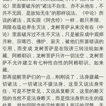
论》里面要破斥的“诸法不自生、亦不从他生，不
共不无因、是故知无生”的那样说法。《中论》所
说的诸法，其实跟《阿含经》一样，都只界限、
局限在蕴处界生灭法，龙树菩萨从来没有在《中
论》里面破斥过不生不灭法，只是被应成中观师
月称、宗喀巴、佛护、寂天，被他们所篡错误的
引用，而变成 龙树菩萨是在毁谤三转法轮如来
藏、阿赖耶识，龙树菩萨只许一切法空，龙树菩
萨不允许建立有七种性自性的阿赖耶识、如来
藏。
那再提醒菩萨们的一点，刚刚说了，法身摄藏一
切诸法，一切诸法不摄法身。这里又说法身常
住，可是不堕常见，又说虽复断灭，这里的断灭
指的当然不是法身断灭，而是指法身所出生的蕴
处界，就如同阿含的定性声闻人所证的涅槃、无