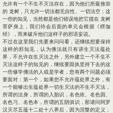
允许有一个不生不灭法存在，因为他们所最推崇
的 龙树，只允许一切法都无自性、一切法空；这
一些的知见，当然都是他们错误地把它揽在 龙树
菩萨身上，我们待会后面的单元会根据《楞伽
经》，而来破斥他们这样子的邪语妄说。
不过在这里我们先要来问问看，还继续想要保持
这样的邪知见，认为佛法就只有讲生灭法蕴处
界，不允许在生灭法之外，另外建立一个不生不
灭法这样子的知见的，继续要固执坚持下去的这
一些修学佛法的人或是学者，您有两个问题必须
要面对：第一个，如果您不允许蕴处界之外，有
一个能够出生蕴处界一切生灭法的不生不灭法，
所谓的法身，所谓的入胎识，名色依、名色因、
名色习、名色本，所谓的五阴俱识，那请问阿罗
汉灭尽五蕴十二处十八界后，因为涅槃的定义，