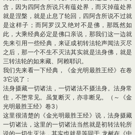
含，因为四阿含所说只有蕴处界，而灭掉蕴处界
就是涅槃，就是止息了轮回，四阿含所说不过就
是这样子；而阿罗汉又绝对不是佛，那既然如
此，大乘经典必定是佛口亲说，那我们这一边就
先来引用一些经典，来证成初转法轮声闻法灭尽
之后，那一个不生不灭法其实就是法身佛，就是
三转法轮的如来藏、阿赖耶识。
我们先来看一下经典，《金光明最胜王经》在卷
3它说了：
法身摄藏一切诸法，一切诸法不摄法身。法身常
住，不堕常见。虽复断灭，亦非断见。（～《金
光明最胜王经》卷3）
这里很清楚的《金光明最胜王经》说，法身摄藏
一切诸法，这里的一切诸法当然就是初转法轮所
说的一切生灭法，其实也就是等同于 龙树在《中