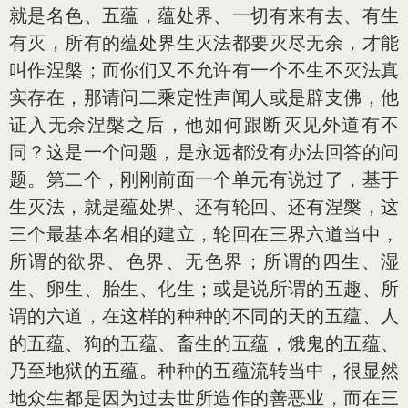
就是名色、五蕴，蕴处界、一切有来有去、有生
有灭，所有的蕴处界生灭法都要灭尽无余，才能
叫作涅槃；而你们又不允许有一个不生不灭法真
实存在，那请问二乘定性声闻人或是辟支佛，他
证入无余涅槃之后，他如何跟断灭见外道有不
同？这是一个问题，是永远都没有办法回答的问
题。第二个，刚刚前面一个单元有说过了，基于
生灭法，就是蕴处界、还有轮回、还有涅槃，这
三个最基本名相的建立，轮回在三界六道当中，
所谓的欲界、色界、无色界；所谓的四生、湿
生、卵生、胎生、化生；或是说所谓的五趣、所
谓的六道，在这样的种种的不同的天的五蕴、人
的五蕴、狗的五蕴、畜生的五蕴，饿鬼的五蕴、
乃至地狱的五蕴。种种的五蕴流转当中，很显然
地众生都是因为过去世所造作的善恶业，而在三