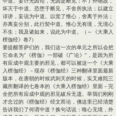
中道。妄计无因论，无因是断见；不了外物故，
坏灭于中道。恐堕于断见，不舍所执法；以建立
诽谤，妄说为中道。以觉了惟心，舍离于外法；
亦离妄分别，此行契中道。惟心无有境，无境心
不生；我及诸如来，说此为中道。（～《大乘入
楞伽经》卷7）
要提醒菩萨们的，我们这一次的单元之所以会把
它命名为“《楞伽》一部破《广论》”，是因为所
有应成中观主要的邪见，都可以被这一个《大乘
入楞伽经》－现存《楞伽经》三种翻译里面最新
版本，在唐朝的时候武则天的时候，实叉难陀三
藏所翻译的七卷本的《大乘入楞伽经》里面－完
全把所有应成中观的邪见破斥无遗。举我们刚刚
才念过的《楞伽经》经文而论，佛这里已经清楚
告诉我们了何谓中道？换句话说：唯心无境，外