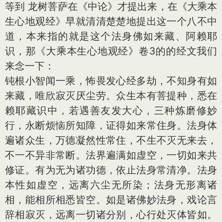
等到 龙树菩萨在《中论》才提出来，在《大乘本
生心地观经》早就清清楚楚地提出这一个八不中
道，本来指的就是这个法身佛如来藏、阿赖耶
识，那《大乘本生心地观经》卷3的的经文我们
来念一下：
钝根小智闻一乘，怖畏发心经多劫，不知身有如
来藏，唯欣寂灭厌尘劳。众生本有菩提种，悉在
赖耶藏识中，若遇善友发大心，三种炼磨修妙
行，永断烦恼所知障，证得如来常住身。法身体
遍诸众生，万德凝然性常住，不生不灭无来去，
不一不异非常断。法界遍满如虚空，一切如来共
修证。有为无为诸功德，依止法身常清净。法身
本性如虚空，远离六尘无所染；法身无形离诸
相，能相所相悉皆空。如是诸佛妙法身，戏论言
辞相寂灭，远离一切诸分别，心行处灭体皆如。