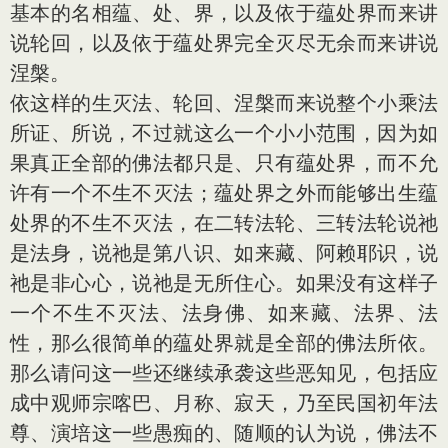
基本的名相蕴、处、界，以及依于蕴处界而来讲
说轮回，以及依于蕴处界完全灭尽无余而来讲说
涅槃。
依这样的生灭法、轮回、涅槃而来说整个小乘法
所证、所说，不过就这么一个小小范围，因为如
果真正全部的佛法都只是、只有蕴处界，而不允
许有一个不生不灭法；蕴处界之外而能够出生蕴
处界的不生不灭法，在二转法轮、三转法轮说祂
是法身，说祂是第八识、如来藏、阿赖耶识，说
祂是非心心，说祂是无所住心。如果没有这样子
一个不生不灭法、法身佛、如来藏、法界、法
性，那么很简单的蕴处界就是全部的佛法所依。
那么请问这一些还继续承袭这些恶知见，包括应
成中观师宗喀巴、月称、寂天，乃至民国初年法
尊、演培这一些愚痴的、随顺的认为说，佛法不