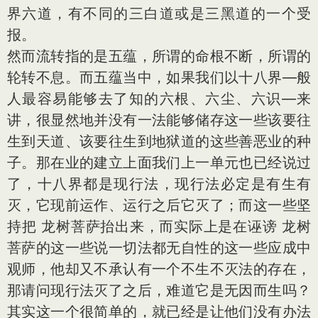
界六道，有不同的三白道或是三黑道的一个受
报。
然而流转指的是五蕴，所谓的命根不断，所谓的
轮转不息。而五蕴当中，如果我们以十八界—般
人最容易能够去了知的六根、六尘、六识—来
讲，很显然地并没有一法能够储存这一些该要往
生到天道、该要往生到地狱道的这些善恶业的种
子。那在业的建立上面我们上一单元也已经说过
了，十八界都是现行法，现行法必定是有生有
灭，它现前运作、运行之后它灭了；而这一些坚
持把 龙树菩萨抬出来，而实际上是在诬谤 龙树
菩萨的这一些说一切法都无自性的这一些应成中
观师，他却又不承认有一个不生不灭法的存在，
那请问现行法灭了之后，难道它是无因而生吗？
其实这一个很简单的，就已经是让他们没有办法