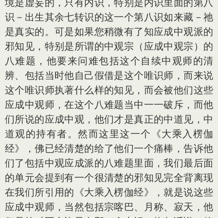
境是虚妄的，只有内识，特别是内识里面的第八
识－出生其余七转识的这一个第八识如来藏－祂
是真实的。可是如果您稍微有了知应成中观派的
邪知见，特别是所谓的中观宗（应成中观宗）的
八难题，他要来问难包括这个自续中观师的清
辨、包括当时他自己假借是这个唯识师，而来说
这个唯识师执著什么样的知见，而会被他们这些
应成中观师，在这个八难题当中一一破斥，而他
们所说的应成中观，他们才是真正的中道见，中
道观的持有者。然而这里这一个《大乘入楞伽
经》，佛已经清楚的给了他们一个痛棒，告诉他
们了包括中观应成派的八难题里面，我们最后面
的单元会提到有一个很清楚的邪知见完全背离现
在我们所引用的《大乘入楞伽经》，就是说这些
应成中观师，当然包括宗喀巴、月称、寂天，他