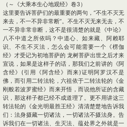
（～《大乘本生心地观经》卷3）
这里要告诉菩萨们的最重要的两句，“不生不灭无
来去，不一不异非常断”。不生不灭无来无去，不
一不异非常非断，这不是很清楚的就是《中论》
八不中道之所依吗？中道心、如来藏、阿赖耶
识、不生不灭法，怎么会可能需要一个《楞伽
经》才受记为初地菩萨的 龙树菩萨出世之后才来
宣说，如果是这样子的话，那我们之前讲的《阿
含经》(引用《阿含经》而来)证明阿罗汉不是
佛，而引用二转法轮，六祖依于二转法轮的《金
刚般若波罗蜜经》而来开悟，而说他所证的含藏
识，那这样子都已经不成道理了。更不用讲这三
转法轮的《金光明最胜王经》清清楚楚地告诉我
们：法身摄藏一切诸法，一切诸法不摄法身。告
诉我们在一切诸法、生灭法、蕴处界之外就是一