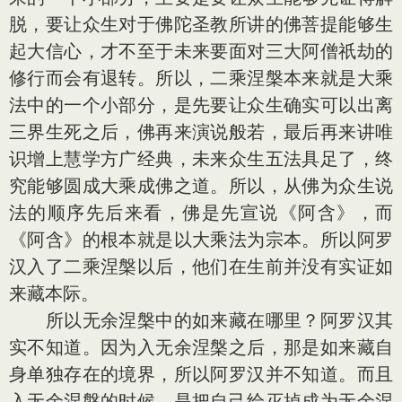
脱，要让众生对于佛陀圣教所讲的佛菩提能够生
起大信心，才不至于未来要面对三大阿僧祇劫的
修行而会有退转。所以，二乘涅槃本来就是大乘
法中的一个小部分，是先要让众生确实可以出离
三界生死之后，佛再来演说般若，最后再来讲唯
识增上慧学方广经典，未来众生五法具足了，终
究能够圆成大乘成佛之道。所以，从佛为众生说
法的顺序先后来看，佛是先宣说《阿含》，而
《阿含》的根本就是以大乘法为宗本。所以阿罗
汉入了二乘涅槃以后，他们在生前并没有实证如
来藏本际。
所以无余涅槃中的如来藏在哪里？阿罗汉其
实不知道。因为入无余涅槃之后，那是如来藏自
身单独存在的境界，所以阿罗汉并不知道。而且
入无余涅槃的时候，是把自己给灭掉成为无余涅