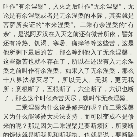
叫作“有余涅槃”，入灭之后叫作“无余涅槃”，无
论是有余涅槃或者是无余涅槃的本际，其实就是
菩萨所实证的“本来涅槃”。二乘有余涅槃的“有
余”，是说阿罗汉在入灭之前还有微苦所依，譬如
还有冷热、饥渴、寒暑、痛痒等等这些苦，这是
他所剩下最后的苦，那么等到他入了无余涅槃，
这些微苦也就不存在了，所以在还没有入无余涅
槃之前叫作有余涅槃。如果入了无余涅槃，那么
十八界法都灭尽了，所以无人、无我，更无我
所；意根断了，五根断了，六尘断了，六识也断
了，那么这个时候余苦灭尽，就叫作无余涅槃。
二乘涅槃为什么说是修来的呢？而二乘涅槃
又为什么能够被大乘法支持，而可以变成不是修
来的呢？那是因为二乘涅槃是要断烦恼，所要断
的烦恼就是断我见和断我执。也就是说，要断除