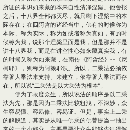
所证的本识如来藏的本来自性清净涅槃。他舍报
之后，十八界全部都灭尽，就只剩下涅槃中的本
际存在；在四阿含的诸经当中，佛有的时候称为
本际、称为实际，称为如或者称为真如，有的时
候称为我，说那个涅槃里面是我，但是那并不是
讲十八界我，而是在讲空性心如来藏真实我，有
的时候又称为如来藏，在南传《阿含经》--《尼
柯耶》，则称为阿赖耶识。所以，二乘法必须依
靠著大乘法来支持、来建立，依靠著大乘法而存
在，所以说“二乘法是以大乘法为根本”。
佛为了救度众生，所以说法的顺序是以二乘
法为先，那是因为二乘法比较粗浅，不深妙，众
生容易懂、容易修、容易证。但是，事实上二乘
的解脱道，其实是从唯一佛乘的佛菩提当中抽出
来的一个小部分，主要是要让众生能够先证得解