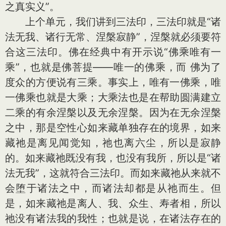
之真实义”。
上个单元，我们讲到三法印，三法印就是“诸
法无我、诸行无常、涅槃寂静”，涅槃就必须要符
合这三法印。佛在经典中有开示说“佛乘唯有一
乘”，也就是佛菩提——唯一的佛乘，而 佛为了
度众的方便说有三乘。事实上，唯有一佛乘，唯
一佛乘也就是大乘；大乘法也是在帮助圆满建立
二乘的有余涅槃以及无余涅槃。因为在无余涅槃
之中，那是空性心如来藏单独存在的境界，如来
藏祂是离见闻觉知，祂也离六尘，所以是寂静
的。如来藏祂既没有我，也没有我所，所以是“诸
法无我”，这就符合三法印。而如来藏祂从来就不
会堕于诸法之中，而诸法却都是从祂而生。但
是，如来藏祂是离人、我、众生、寿者相，所以
祂没有诸法我的我性；也就是说，在诸法存在的