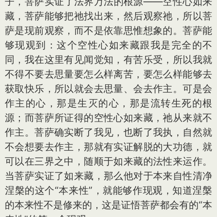
子，菩萨实证了法界万法的根源——空性心如来
藏，菩萨能够把祂找出来，然后观察祂，所以菩
萨是现前观察，而不是依靠思惟想象的。菩萨能
够现观到：这个空性心如来藏跟我是完全的不
同，我在这里有见闻觉知，有苦乐受，所以我就
不得不要去思量要怎么样离苦，要怎么样能够去
获取快乐，所以就会去思量、会去作主。可是会
作主的心，那是生灭的心，那是流转生死的根
源；而菩萨所证得的空性心如来藏，祂从来就不
作主。菩萨确实断了我见，也断了我执，自然就
不会想要去作主，那就有实证解脱的大功德，就
可以在三界之中，随顺于如来藏的法性来运作。
当菩萨实证了如来藏，那么他对于本来自性清净
涅槃的这个“本来性”，就能够作现观，知道涅槃
的本来性不是修来的，这是证悟菩萨都会有的“本