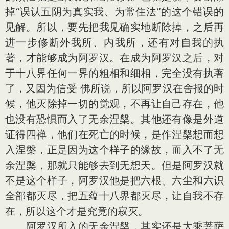
掉“误认五阴为真实我、为常住法”的这个错误的
见解。所以，要先把我见确实地断除掉，之后再
进一步修断外我所、内我所，还有对自我的执
著，才能够成为阿罗汉。在成为阿罗汉之后，对
于十八界任何一界的粗相和细相，完全没有执著
了，又因为信受 佛所说，所以阿罗汉在舍报的时
候，他灭除掉一切的觉观，不再让自己存在，他
也没有恐惧而入了无余涅槃。其他还有像是外道
证得四禅，他们在死亡的时候，是作涅槃想而想
入涅槃，正是因为这个样子的缘故，而入不了无
余涅槃，那就只能够去到无想天。但是阿罗汉就
不是这个样子，阿罗汉他是把六根、六尘和六识
全部都灭尽，把五蕴十八界都灭尽，让自我不存
在，所以这个才是究竟的寂灭。
阿罗汉所入的无余涅槃，其实还是大乘菩萨