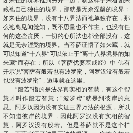
如来住的境界推到另外一边，就这样子来看如来
藏祂自己独住的境界，那就是无余涅槃的境界；
如来住的境界，没有十八界法而祂单独存在，那
么祂离见闻觉知，既不思量也不作主，也没有任
何的这些贪厌，一切的心所法也都全部没有，这
就是无余涅槃的境界。当菩萨证悟了如来藏，就
可以知道“十八界”可以依止于“离十八界境界的如
来藏”而存在；所以《菩萨优婆塞戒经》中 佛有
开示说“菩萨有般若也有波罗蜜，阿罗汉没有般若
也没有波罗蜜”，道理就在这里。
“般若”指的是法界真实相的智慧，有这个智
慧才叫作般若智慧；“波罗蜜”就是到彼岸的意
思。阿罗汉因为没有实证三界万法的根源，所以
不知道彼岸的境界，因此阿罗汉没有实相的智
慧，阿罗汉没有般若。但是菩萨就不是这个样