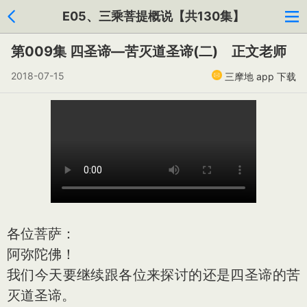
E05、三乘菩提概说【共130集】
第009集 四圣谛—苦灭道圣谛(二) 正文老师
2018-07-15
三摩地 app 下载
各位菩萨：
阿弥陀佛！
我们今天要继续跟各位来探讨的还是四圣谛的苦
灭道圣谛。