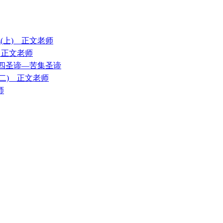
说(上) 正文老师
) 正文老师
)+四圣谛—苦集圣谛
(二) 正文老师
师