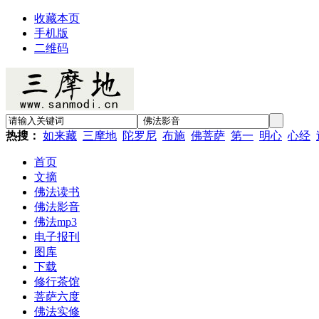
收藏本页
手机版
二维码
热搜：
如来藏
三摩地
陀罗尼
布施
佛菩萨
第一
明心
心经
首页
文摘
佛法读书
佛法影音
佛法mp3
电子报刊
图库
下载
修行茶馆
菩萨六度
佛法实修