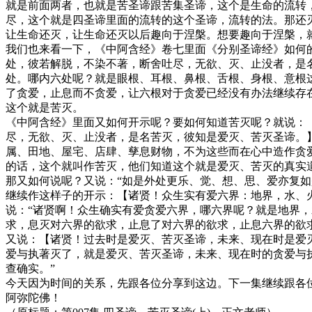
就是前面两者，也就是苦圣谛跟苦集圣谛，这个是生命的流转
尽，这个就是四圣谛里面的流转的这个圣谛，流转的法。那还
让生命还灭，让生命还灭以后趣向于涅槃。想要趣向于涅槃，
我们也来看一下，《中阿含经》卷七里面《分别圣谛经》如何
处，彼若解脱，不染不著，断舍吐尽，无欲、灭、止没者，是
处。哪内六处呢？就是眼根、耳根、鼻根、舌根、身根、意根
了贪爱，止息而不贪爱，让六根对于贪爱已经没有办法继续存
这个就是苦灭。
《中阿含经》里面又如何开示呢？要如何知道苦灭呢？就说：
尽，无欲、灭、止没者，是名苦灭，彼知是爱灭、苦灭圣谛。
属、田地、屋宅、店肆、孳息财物，不为这些而在心中造作贪
的话，这个就叫作苦灭，他们知道这个就是爱灭、苦灭的真实道
那又如何说呢？又说：“如是外处更乐、觉、想、思、爱亦复如
继续作这样子的开示：【诸贤！众生实有爱六界：地界，水、
说：“诸贤啊！众生确实有爱贪爱六界，哪六界呢？就是地界
求，息灭对六界的欲求，止息了对六界的欲求，止息六界的欲
又说：【诸贤！过去时是爱灭、苦灭圣谛，未来、现在时是爱
爱与执著灭了，就是爱灭、苦灭圣谛，未来、现在时的贪爱与
查确实。”
今天因为时间的关系，先跟各位分享到这边。下一集继续跟各
阿弥陀佛！