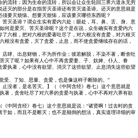
命的流转；因为生命的流转，所以会让众生轮回三界六道永无穷
说还灭的部分是在指苦灭圣谛还有苦灭道圣谛。还灭的意思就是
必须要灭烦恼。想要灭烦恼，应该要灭哪些东西呢？
、苦灭圣谛？谓众生实有爱内六处：眼处，耳、鼻、舌、身、意
！如何是爱灭、苦灭圣谛呢？这个是在说，众生确实有贪爱内六
弃了六根，把对六根的爱著吐尽了，对六根没有贪爱，对六根灭
对六根没有贪爱，灭了贪爱，止息，而不使贪爱继续存在的话，
、店肆、出息财物，不为所作业；彼若解脱，不染不著，断舍吐
道苦灭了呢？如果有人心中不再贪爱妻、子、奴婢、仆人、眷
贪爱执著，心中没有欲望、消灭了这些欲望、止息消失这些欲望
觉受、了知、思量、贪爱，也是像这样子断除的。”
、止没者，是名苦灭。】（《中阿含经》卷七）这个意思就是
不执著，贪舍吐尽了对六界的贪爱与执著，心中不再对六界有欲
（《中阿含经》卷七）这个意思就是说：“诸贤啊！过去时的贪
离于如，而且不是断灭；也不是颠倒的想法，真实道理详细的审