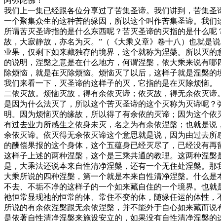
阿弥陀佛！
我们上一集已经跟各位分享过了苦集圣谛。我们讲到，苦集圣
一个聚集众生的这种苦的缘因，所以这个叫作苦集圣谛。我们
所谓苦灭圣谛指的是什么东西呢？苦灭圣谛的灭指的是什么呢
故，大寂静故，亦名为灭。”（《大乘义章》卷十八）也就是
业果，仅剩下如来藏独存的境界，这个就称为涅槃。所以灭的
的说明，涅槃之意是在什么地方，何谓涅槃，依大乘来说有哪
除烦恼，就是在灭除烦恼。烦恼灭了以后，这样子就是涅槃的
我们来看一下，灭圣谛的这样子的灭，它指的是在灭除烦恼。
二依灭故。烦恼灭故，得有余依灭谛；依灭故，得无余依灭谛
是因为什么法灭了，所以这个苦灭圣谛的这个灭称为灭谛呢？
明。因为烦恼灭的缘故，所以得了有余依的灭谛；因为这个依
有过去业力所感生之依身未灭，名之为有余依涅槃；也就是说
余依灭谛。依灭得无余依灭谛这个意思就是说，因为由过去所
的酬偿果报的这个身体，这个五蕴身已经灭尽了，已经没有再
这样子上述的两种涅槃，这个是三乘共通的教理。这两种涅槃
是，大乘法还说本来自性清净涅槃，还有一个无住处涅槃。那
大乘所说的四种涅槃，第一个就是本来自性清净涅槃。什么是
不去、不垢不净的这样子的一个如来藏自住的一个境界。也就
祂恒常显现祂的恒常的体、常住不变的体，随缘任运的体性，
所说的有余依涅槃跟无余依涅槃，并不能外于自心如来藏而说
是依著自性清净涅槃来施设安立的，如果没有自性清净涅槃的