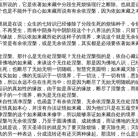
面所说的，它是依著如来藏中分段生死烦恼现行之断除。也就是
个也是不能外于自心如来藏而说有有余依涅槃，因为依如来藏之
槃就是在说：众生的七转识已经修除了分段生死的烦恼种子，令
，不再受生，而将中阴身与中阴阶段这个十八界法的灭除，只留
的缘故，所以依如来藏所处的这样子的境界，来说这个就是无余
不管是有余依涅槃，或是无余依涅槃，其实都是必须要依著如来
处涅槃。那什么是无住处涅槃呢？无住处涅槃指的是，依自心藏
著佛地的如来藏，来谈这个无住处涅槃。那是因为佛地八识，已
生死；也断尽了无始无明一切随眠，智慧究竟圆明；如来藏灭除
真实如如，佛的无垢识于一切境界，于一切法，于一切有情，悉
故，所以永远不住在生死当中；但是因为断尽了无始无明随眠的
垢识的真如性的缘故，由于如是亲证的缘故，断尽了涅槃贪，而
样子的一个境界，称为是无住处涅槃。
来自性清净涅槃，也函盖了有余依涅槃、无余依涅槃及无住处涅
证悟真如本心，并没有办法证悟如来藏，因为他们只是在五蕴空
净涅槃的这个如来藏体来修学，所以能够亲证如来藏自处的境界
涅槃与无余依涅槃，乃至于圆满佛道、成就佛道，而证佛地的无
也就是说，苦灭圣谛目的就是为了要灭除烦恼，要灭除生死；灭
法的另一种表达，分成流转还有还灭两种缘起。那流转，什么是