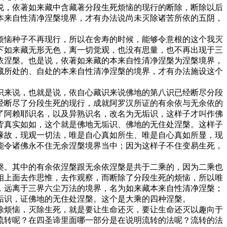
说，依著如来藏中含藏著分段生死烦恼的现行的断除，断除以后
本来自性清净涅槃境界，才有办法说尚未灭除诸苦所依的五阴，
烦恼种子不再现行，所以在舍寿的时候，能够令意根的这个我灭
下如来藏无形无色，离一切觉观，也没有思量，也不再出现于三
依涅槃。也是说，依著如来藏的本来自性清净涅槃为涅槃境界，
藏所处的、自处的本来自性清净涅槃的境界，才有办法施设这个
识来说，也就是说，依自心藏识来说佛地的第八识已经断尽分段
经断尽了分段生死的现行，成就阿罗汉所证的有余依与无余依的
了阿赖耶识名，以及异熟识名，改名为无垢识，这样子才叫作佛
皆真实如如，这个就是佛地无垢识、佛地的无住处涅槃。这样子
缘故，现观一切法，唯是自心真如所生、唯是自心真如所显，现
能令诸佛永不住无余涅槃境界当中；因为这样子不住变易生死，
槃。其中的有余依涅槃跟无余依涅槃是共于二乘的，因为二乘也
相上面去作思惟，去作观察，而断除了分段生死的烦恼，所以唯
，远离于三界六尘万法的境界，名为如来藏本来自性清净涅槃；
垢识，证佛地的无住处涅槃。这个是大乘的四种涅槃。
除烦恼，灭除生死，就是要让生命还灭，要让生命还灭以趣向于
流转呢？在四圣谛里面哪一部分是在说明流转的法呢？流转的法