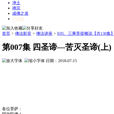
净土
禅宗
成佛之道
手机版
首页
>
佛法影音
>
佛法讲座
>
E05、三乘菩提概说【共130集
第007集 四圣谛—苦灭圣谛(上
日期：2018-07-15
各位菩萨：