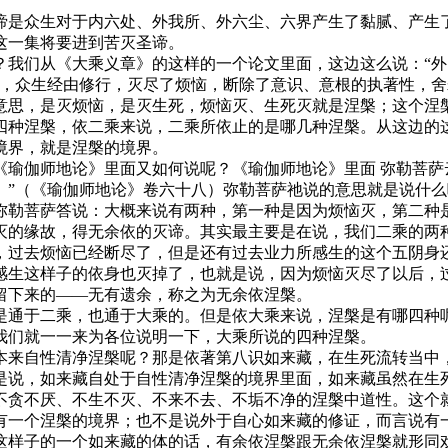
谛是众生对于内六处、外我所、外六尘、六界产生了黏腻、产生
这一集将要进到苦灭圣谛。
？我们从《大乘义章》的这样的一个论文里面，这边这么说：“
说，众生经由修行，灭尽了烦恼，断除了意识、意根的执著性，
意思，是灭烦恼，是灭生死，烦恼灭、生死灭就是涅槃；这个涅
四种涅槃，依二乘来说，二乘所依止的是哪几种涅槃。从这边的
境界，就是涅槃的境界。
《瑜伽师地论》里面又如何说呢？《瑜伽师地论》里面 弥勒菩萨
。”（《瑜伽师地论》卷六十八）弥勒菩萨祂说的意思就是说什
弥勒菩萨答说：大概来说有两种，第一种是因为烦恼灭，第二种
灭的缘故，得无余依的灭谛。其实最主要是在说，我们二乘的两
，过去烦恼已经断尽了，但是还有过去业力所感生的这个五阴身
感生这样子的依身也灭掉了，也就是说，因为烦恼灭尽了以后，
留下来的——无有遗余，称之为无余依涅槃。
是通于二乘，也通于大乘的。但是依大乘来说，涅槃是有哪四种
我们就一一来为各位说明一下，大乘所说的四种涅槃。
本来自性清净涅槃呢？那是依著第八识如来藏，在生死流转当中
是说，如来藏自处于自性清净涅槃的境界里面，如来藏虽然在生
不贪不厌、不生不灭、不来不去、不垢不净的涅槃中道性。这个
有一个涅槃的境界；也不是说外于自心如来藏的修证，而言说有
这样子的一个如来藏的体的话，有余依涅槃跟无余依涅槃就形同