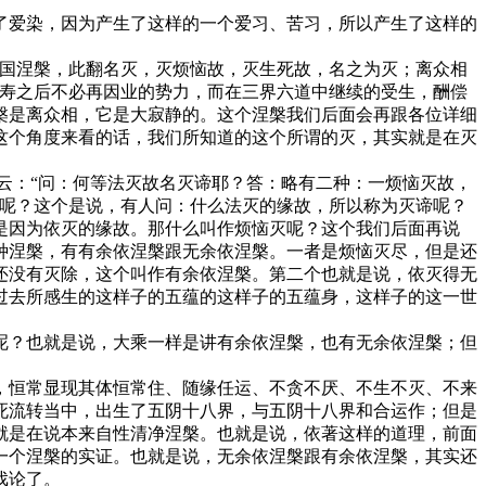
了爱染，因为产生了这样的一个爱习、苦习，所以产生了这样的
外国涅槃，此翻名灭，灭烦恼故，灭生死故，名之为灭；离众相
舍寿之后不必再因业的势力，而在三界六道中继续的受生，酬偿
槃是离众相，它是大寂静的。这个涅槃我们后面会再跟各位详细
这个角度来看的话，我们所知道的这个所谓的灭，其实就是在灭
云：“问：何等法灭故名灭谛耶？答：略有二种：一烦恼灭故，
么呢？这个是说，有人问：什么法灭的缘故，所以称为灭谛呢？
是因为依灭的缘故。那什么叫作烦恼灭呢？这个我们后面再说
种涅槃，有有余依涅槃跟无余依涅槃。一者是烦恼灭尽，但是还
还没有灭除，这个叫作有余依涅槃。第二个也就是说，依灭得无
过去所感生的这样子的五蕴的这样子的五蕴身，这样子的这一世
呢？也就是说，大乘一样是讲有余依涅槃，也有无余依涅槃；但
，恒常显现其体恒常住、随缘任运、不贪不厌、不生不灭、不来
死流转当中，出生了五阴十八界，与五阴十八界和合运作；但是
就是在说本来自性清净涅槃。也就是说，依著这样的道理，前面
一个涅槃的实证。也就是说，无余依涅槃跟有余依涅槃，其实还
戏论了。