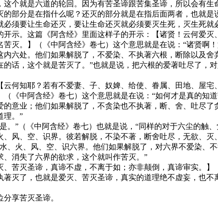
，这个就是六道的轮回。因为有苦圣谛跟苦集圣谛，所以会有生
灭的部分是在指什么呢？还灭的部分就是在指后面两者，也就是
就必须要让生命还灭，要让生命还灭就必须要灭生死，灭生死就
的开示。这篇《阿含经》里面这样子的开示：【诸贤！云何爱灭
名苦灭。】（《中阿含经》卷七）这个意思就是在说：“诸贤啊
这内六处。他们如果解脱了，不爱染、不执著六根，断除以及舍
在的话，这个就是苦灭了。”也就是说，把六根的爱著吐尽了，
【云何知耶？若有不爱妻、子、奴婢、给使、眷属、田地、屋宅
】（《中阿含经》卷七）这个意思就是在说：“如何才是真的知
爱的意业；他们如果解脱了，不贪染也不执著，断、舍、吐尽了
理。”
是。”（《中阿含经》卷七）也就是说，“同样的对于六尘的触、
火、风、空、识界。彼若解脱，不染不著，断舍吐尽，无欲、灭
，水、火、风、空、识六界。他们如果解脱了，对六界不爱染、
求、消失了六界的欲求，这个就叫作苦灭。”
灭、苦灭圣谛，真谛不虚，不离于如；亦非颠倒，真谛审实。】
执著灭了，也就是爱灭、苦灭圣谛，真实的道理绝不虚妄，也不
位分享苦灭圣谛。