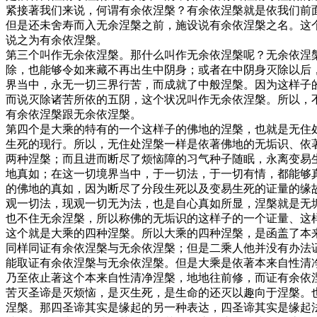
紧接著我们来说，何谓有余依涅槃？有余依涅槃就是依我们前
但是还未舍寿而入无余涅槃之前，施设说有余依涅槃之名。这
说之为有余依涅槃。
第三个叫作无余依涅槃。那什么叫作无余依涅槃呢？无余依涅
除，也能够令如来藏不再出生中阴身；或者在中阴身灭除以后
界当中，永无一切三界行苦，而成就了中般涅槃。因为这样子
而说灭除诸苦所依的五阴，这个状况叫作无余依涅槃。所以，
有余依涅槃跟无余依涅槃。
第四个是大乘的特有的一个这样子的佛地的涅槃，也就是无住
生死的现行。所以，无住处涅槃一样是依著佛地的无垢识、依
两种涅槃；而且进而断尽了烦恼障的习气种子随眠，永离变易
地真如；在这一切境界当中，于一切法，于一切有情，都能够
的佛地的真如，因为断尽了分段生死以及变易生死的证量的缘
观一切法，现观一切无为法，也是自心真如所显，涅槃就是无
也不住无余涅槃，所以称佛的无垢识的这样子的一个证量、这
这个就是大乘的四种涅槃。所以大乘的四种涅槃，是函盖了本
同样同证有余依涅槃与无余依涅槃；但是二乘人他并没有办法
能取证有余依涅槃与无余依涅槃。但是大乘是依著本来自性清
乃至依止著这个本来自性清净涅槃，地地往前修，而证有余依
苦灭圣谛是灭烦恼，是灭生死，是生命的还灭以趣向于涅槃。
涅槃。那四圣谛其实是缘起的另一种表达，四圣谛其实是缘起