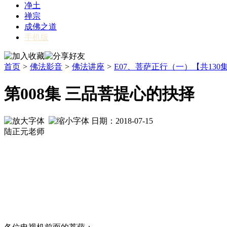
净土
禅宗
成佛之道
手机版
首页
>
佛法影音
>
佛法讲座
>
E07、菩萨正行（一）【共130
第008集 三品菩提心的抉择
日期：2018-07-15
陆正元老师