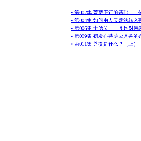
• 第002集 菩萨正行的基础—
• 第004集 如何由人天善法转
• 第006集 十信位——具足对
• 第009集 初发心菩萨应具备
• 第011集 菩提是什么？（上）