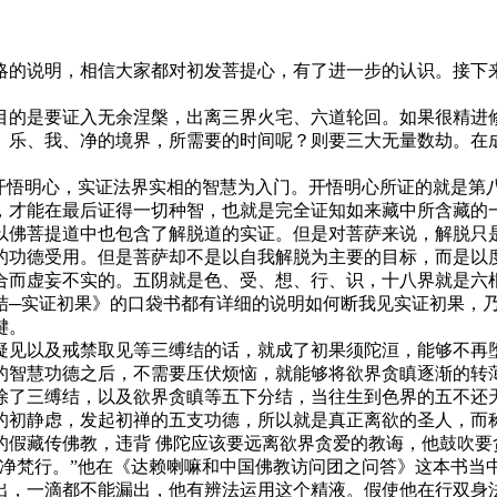
略的说明，相信大家都对初发菩提心，有了进一步的认识。接下来
目的是要证入无余涅槃，出离三界火宅、六道轮回。如果很精进
、乐、我、净的境界，所需要的时间呢？则要三大无量数劫。在
以开悟明心，实证法界实相的智慧为入门。开悟明心所证的就是第
，才能在最后证得一切种智，也就是完全证知如来藏中所含藏的
以佛菩提道中也包含了解脱道的实证。但是对菩萨来说，解脱只
的功德受用。但是菩萨却不是以自我解脱为主要的目标，而是以
合而虚妄不实的。五阴就是色、受、想、行、识，十八界就是六
结─实证初果》的口袋书都有详细的说明如何断我见实证初果，
键。
疑见以及戒禁取见等三缚结的话，就成了初果须陀洹，能够不再
的智慧功德之后，不需要压伏烦恼，就能够将欲界贪瞋逐渐的转
除了三缚结，以及欲界贪瞋等五下分结，当往生到色界的五不还
的初静虑，发起初禅的五支功德，所以就是真正离欲的圣人，而
的假藏传佛教，违背 佛陀应该要远离欲界贪爱的教诲，他鼓吹要
净梵行。”他在《达赖喇嘛和中国佛教访问团之问答》这本书当
出，一滴都不能漏出，他有辨法运用这个精液。假使他在行双身