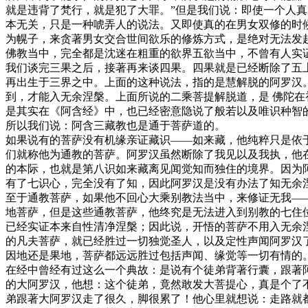
就是违背了梵行，就是犯了大罪。”但是我们说：即使一个人
本无关，只是一种唬弄人的说法。又即使真的在男女双修的时
为幌子，来贪著男女交合世间欲乐的修炼方式，是绝对无法发
佛教当中，完全都是沈迷在粗重的欲界五欲当中，不曾有人实
我们谈完三果之后，接著再来谈四果。四果就是已经断除了五
再出生于三界之中。上面的这种说法，指的是慧解脱的阿罗汉
到，才能入无余涅槃。上面所说的二乘菩提解脱道，是 佛陀
是其实在《阿含经》中，也已经密意隐说了般若以及唯识种智
所以我们说：阿含三藏教也是通于菩萨道的。
如果说有的菩萨没有机缘亲证藏识——如来藏，他纯粹只是依
们就称他为通教的菩萨。阿罗汉虽然断除了我见以及我执，他
的本际，也就是第八识如来藏离见闻觉知而独住的境界。因为
有了七识心，完全没有了知，因此阿罗汉是没有办法了知无余
至于通教菩萨，如果他不回心大乘别教法当中，来修证无我—
地菩萨，但是这些通教菩萨，他终究是无法进入到别教的七住
已经实证本来自性清净涅槃；因此说，开悟的菩萨不用入无余
的凡夫菩萨，就已经胜过一切独觉圣人，以及定性声闻阿罗汉
因地还是果地，菩萨都远远胜过包括声闻、缘觉等一切有情的
在经中曾经有过这么一个典故：是说有个徒弟背著行囊，跟著
的大阿罗汉，他想：这个徒弟，竟然敢发大菩提心，真是个了
弟跟著大阿罗汉走了很久，脚很累了！他心里就想说：走路就