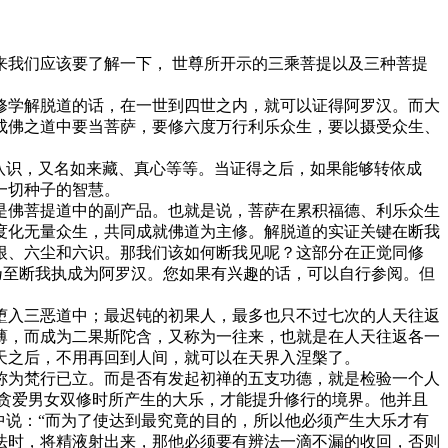
我们应该要了解一下， 世尊所开示的三乘菩提以及三种菩提
修学解脱道的话，在一世到四世之内，就可以证得阿罗汉。而大
成佛之道中要当菩萨，要修六度万行利乐众生，要以摄受众生、
八识，又名如来藏、真心等等。当证得之后，如果能够转依成
一切种子的智慧。
是佛菩提道中的副产品。也就是说，菩萨在累积福德、利乐众生
度化无量众生，共同成就佛道为主修。解脱道的实证关键在断我
根、六尘和六识。那我们该如何断我见呢？这部分在正觉同修
乃至断我执成为阿罗汉。您如果有兴趣的话，可以自行参阅。但
堕入三恶道中；最迟钝的初果人，最多也只不过七次的人天往返
薄，而成为二果斯陀含，又称为一往来，也就是在人天往返各一
天之后，不用再回到人间，就可以在天界入涅槃了。
称为梵行已立。而是否有发起初禅的五支功德，就是检验一个人
贪爱男女双修时所产生的大乐，才能提升修行的境界。他并且
中说：“而为了使达到最究竟的目的，所以他必须产生大乐才有
法时，将精液射出来，那他必须要有辨法一滴不漏的收回，否则