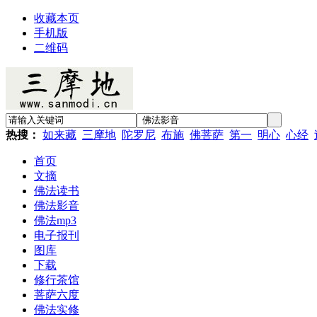
收藏本页
手机版
二维码
热搜：
如来藏
三摩地
陀罗尼
布施
佛菩萨
第一
明心
心经
首页
文摘
佛法读书
佛法影音
佛法mp3
电子报刊
图库
下载
修行茶馆
菩萨六度
佛法实修