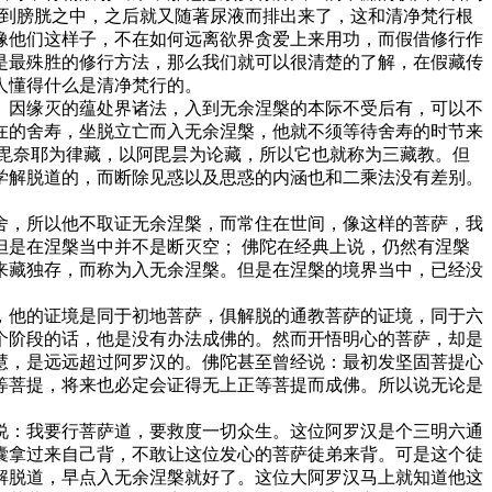
回到膀胱之中，之后就又随著尿液而排出来了，这和清净梵行根
像他们这样子，不在如何远离欲界贪爱上来用功，而假借修行作
是最殊胜的修行方法，那么我们就可以很清楚的了解，在假藏传
人懂得什么是清净梵行的。
、因缘灭的蕴处界诸法，入到无余涅槃的本际不受后有，可以不
在的舍寿，坐脱立亡而入无余涅槃，他就不须等待舍寿的时节来
毘奈耶为律藏，以阿毘昙为论藏，所以它也就称为三藏教。但
学解脱道的，而断除见惑以及思惑的内涵也和二乘法没有差别。
舍，所以他不取证无余涅槃，而常住在世间，像这样的菩萨，我
是在涅槃当中并不是断灭空； 佛陀在经典上说，仍然有涅槃
来藏独存，而称为入无余涅槃。但是在涅槃的境界当中，已经没
，他的证境是同于初地菩萨，俱解脱的通教菩萨的证境，同于六
个阶段的话，他是没有办法成佛的。然而开悟明心的菩萨，却是
慧，是远远超过阿罗汉的。佛陀甚至曾经说：最初发坚固菩提心
等菩提，将来也必定会证得无上正等菩提而成佛。所以说无论是
说：我要行菩萨道，要救度一切众生。这位阿罗汉是个三明六通
囊拿过来自己背，不敢让这位发心的菩萨徒弟来背。可是这个徒
解脱道，早点入无余涅槃就好了。这位大阿罗汉马上就知道他这