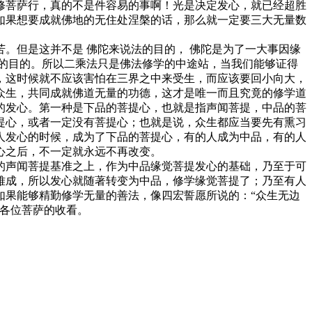
修菩萨行，真的不是件容易的事啊！光是决定发心，就已经超胜
如果想要成就佛地的无住处涅槃的话，那么就一定要三大无量数
。但是这并不是 佛陀来说法的目的， 佛陀是为了一大事因缘
的目的。所以二乘法只是佛法修学的中途站，当我们能够证得
，这时候就不应该害怕在三界之中来受生，而应该要回小向大，
众生，共同成就佛道无量的功德，这才是唯一而且究竟的修学道
的发心。第一种是下品的菩提心，也就是指声闻菩提，中品的菩
提心，或者一定没有菩提心；也就是说，众生都应当要先有熏习
人发心的时候，成为了下品的菩提心，有的人成为中品，有的人
心之后，不一定就永远不再改变。
的声闻菩提基准之上，作为中品缘觉菩提发心的基础，乃至于可
难成，所以发心就随著转变为中品，修学缘觉菩提了；乃至有人
如果能够精勤修学无量的善法，像四宏誓愿所说的：“众生无边
谢各位菩萨的收看。