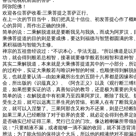
各位电视机前面的菩萨：
阿弥陀佛！
欢迎各位菩萨收看:三乘菩提之菩萨正行。
在上一次的节目当中，我们把具足十信位、初发菩提心作了概
心的异同，而作出正确的抉择。
简单的说：二乘解脱道就是要断我见与我执，而成为阿罗汉，
乘佛菩提道的目的则是要成佛，要达到福德与智慧都圆满的常
累积福德与智能为主修。
禅宗的五祖曾经说过：“不识本心，学法无益。”所以佛道是
功，就会得到般若总相智，接著就要修学般若别相智和道种智
其实二乘解脱道，本来就是大乘佛菩提道其中的一小部分，所
的过程中，实证大乘般若与唯识种智的时候，也顺便得到解脱
见，也就是要认清—由如来藏所出生的五阴十八界都是因缘和
会，所出版的《识蕴真义》、《阿含正义》以及《观行断三缚
是，如果想要实证的话，真善知识的教导，还是极为重要的关
简单的说：在解脱道中有初果乃至四果阿罗汉。断除了我见、
受生之后，就可以远离三界生死的苦恼。初果人在有了断我见
次，就可以入涅槃了。三果阿那含又称为不还果，则是已经断
如果三果人已经断除了对于欲界的贪爱，就必定会得到色界定
是否确实已经证得三果、梵行已立的门坎。像达赖喇嘛所带领
说：“只要精液不漏，或者能够一滴不漏的收回，就不算违背清
辨法；为了能永恒的保持这个大乐，所以他的精液绝对不能漏