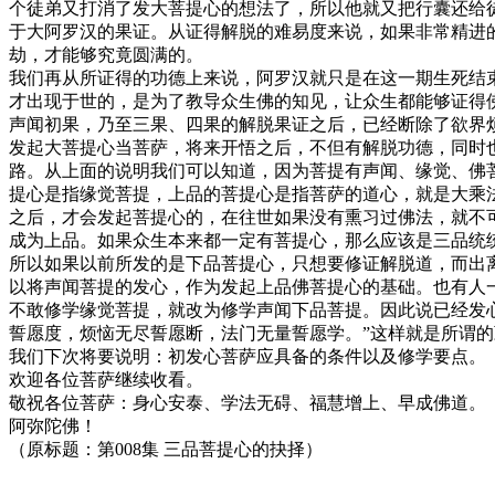
个徒弟又打消了发大菩提心的想法了，所以他就又把行囊还给
于大阿罗汉的果证。从证得解脱的难易度来说，如果非常精进
劫，才能够究竟圆满的。
我们再从所证得的功德上来说，阿罗汉就只是在这一期生死结束
才出现于世的，是为了教导众生佛的知见，让众生都能够证得
声闻初果，乃至三果、四果的解脱果证之后，已经断除了欲界
发起大菩提心当菩萨，将来开悟之后，不但有解脱功德，同时
路。从上面的说明我们可以知道，因为菩提有声闻、缘觉、佛
提心是指缘觉菩提，上品的菩提心是指菩萨的道心，就是大乘
之后，才会发起菩提心的，在往世如果没有熏习过佛法，就不
成为上品。如果众生本来都一定有菩提心，那么应该是三品统
所以如果以前所发的是下品菩提心，只想要修证解脱道，而出
以将声闻菩提的发心，作为发起上品佛菩提心的基础。也有人
不敢修学缘觉菩提，就改为修学声闻下品菩提。因此说已经发
誓愿度，烦恼无尽誓愿断，法门无量誓愿学。”这样就是所谓
我们下次将要说明：初发心菩萨应具备的条件以及修学要点。
欢迎各位菩萨继续收看。
敬祝各位菩萨：身心安泰、学法无碍、福慧增上、早成佛道。
阿弥陀佛！
（原标题：第008集 三品菩提心的抉择）