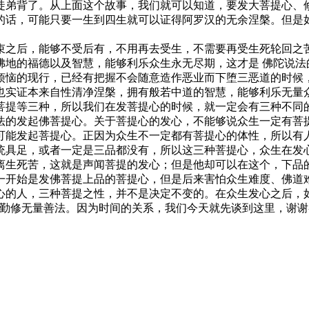
徒弟背了。从上面这个故事，我们就可以知道，要发大菩提心、
的话，可能只要一生到四生就可以证得阿罗汉的无余涅槃。但是
之后，能够不受后有，不用再去受生，不需要再受生死轮回之苦
佛地的福德以及智慧，能够利乐众生永无尽期，这才是 佛陀说法
烦恼的现行，已经有把握不会随意造作恶业而下堕三恶道的时候
也实证本来自性清净涅槃，拥有般若中道的智慧，能够利乐无量
菩提等三种，所以我们在发菩提心的时候，就一定会有三种不同
法的发起佛菩提心。关于菩提心的发心，不能够说众生一定有菩
可能发起菩提心。正因为众生不一定都有菩提心的体性，所以有
统具足，或者一定是三品都没有，所以这三种菩提心，众生在发
离生死苦，这就是声闻菩提的发心；但是他却可以在这个，下品
一开始是发佛菩提上品的菩提心，但是后来害怕众生难度、佛道
心的人，三种菩提之性，并不是决定不变的。在众生发心之后，
的勤修无量善法。因为时间的关系，我们今天就先谈到这里，谢