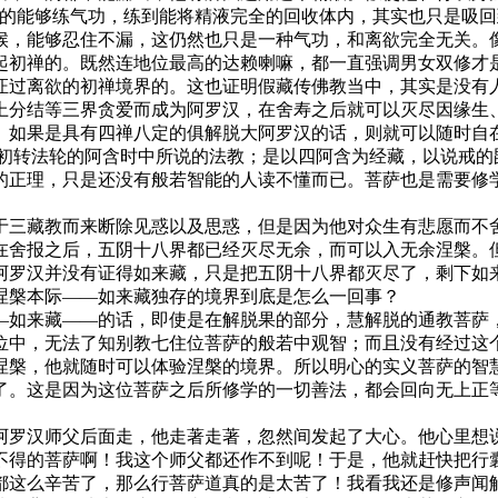
真的能够练气功，练到能将精液完全的回收体内，其实也只是吸
候，能够忍住不漏，这仍然也只是一种气功，和离欲完全无关。
起初禅的。既然连地位最高的达赖喇嘛，都一直强调男女双修才
证过离欲的初禅境界的。这也证明假藏传佛教当中，其实是没有
上分结等三界贪爱而成为阿罗汉，在舍寿之后就可以灭尽因缘生
。如果是具有四禅八定的俱解脱大阿罗汉的话，则就可以随时自
在初转法轮的阿含时中所说的法教；是以四阿含为经藏，以说戒的
的正理，只是还没有般若智能的人读不懂而已。菩萨也是需要修
于三藏教而来断除见惑以及思惑，但是因为他对众生有悲愿而不
在舍报之后，五阴十八界都已经灭尽无余，而可以入无余涅槃。但
阿罗汉并没有证得如来藏，只是把五阴十八界都灭尽了，剩下如
涅槃本际——如来藏独存的境界到底是怎么一回事？
—如来藏——的话，即使是在解脱果的部分，慧解脱的通教菩萨
位中，无法了知别教七住位菩萨的般若中观智；而且没有经过这
涅槃，他就随时可以体验涅槃的境界。所以明心的实义菩萨的智
了。这是因为这位菩萨之后所修学的一切善法，都会回向无上正
。
阿罗汉师父后面走，他走著走著，忽然间发起了大心。他心里想
不得的菩萨啊！我这个师父都还作不到呢！于是，他就赶快把行
都这么辛苦了，那么行菩萨道真的是太苦了！我看我还是修声闻