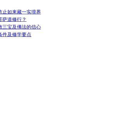
—依止如来藏一实境界
入菩萨道修行？
佛教三宝及佛法的信心
的条件及修学要点