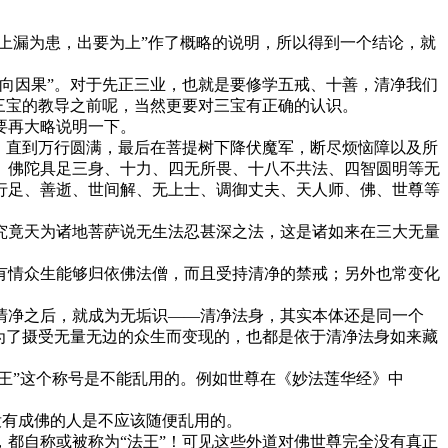
上漏为患，出要为上”作了概略的说明，所以得到一个结论，就
向因果”。对于先正三业，也就是要修学五戒、十善，清净我们
三宝的教导之前呢，当然更要对三宝有正确的认识。
要再大略说明一下。
，直到万行圆满，最后在菩提树下降伏魔军，断尽烦恼障以及所
。佛陀具足三身、十力、四无所畏、十八不共法、四智圆明等无
行足、善逝、世间解、无上士、调御丈夫、天人师、佛、世尊等
究竟天为诸地菩萨说无生法忍甚深之法，这是诸如来在三大无量
有情众生能够归依佛法僧，而且受持清净的禁戒；另外也常变化
清净之后，就成为无垢识——清净法身，其实本体还是同一个
为了摄受无量无边的众生而变现的，也都是依于清净法身如来藏
王”这个称号是不能乱用的。例如世尊在《妙法莲华经》中
没有成佛的人是不应该随便乱用的。
都自称或被称为“法王”！可见这些外道对佛世尊完全没有真正