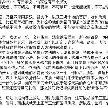
蜜多经》中有开示说，僧宝也有三个层次：
形无色，不可睹见，不可捉持，不可破坏，也无能烧害，不可思
洹，乃至四果阿罗汉、辟支佛，以及三贤十地的菩萨，这称为第
丘、比丘尼等福田僧。为什么称他们为福田僧呢？这是因为他们
果持戒不清净，或者没有足够的智慧，不能够带领信众在佛道上
以再一次确定，第一义的佛宝、法宝以及僧宝，所指的都是一切
违背佛陀的开示，那么我们就可以断定，这是谤佛、谤法、谤僧
继续称这样的外道假冒僧人为法师或高僧了。
吹男女双修是最高级的修行方法的人，则都是属于持戒不清净、
教派都是修习双身法、乐空双运的外道法，这和三乘菩提完全无
”。他们说上师的传承是从佛陀传下来的，而且只要是上师所说的
“依法不依人”等四依法的。我们去检验这些所谓上师的说法，绝
的僧宝，也因此他们才需要另外再立一个“上师宝”。所以，像这
法；表面上是在弘扬佛法，实质上却是利用佛教的资源来弘扬外
进一步的认识，知道三宝完全都是依于清净无染的自心如来藏所
，甚至还违背世间礼俗，那么我们要记得依循佛陀的教诲“依法不
是一切法中最为尊上的法，所以说世间没有一法可以超越于三宝
德、智慧，而能成就无上正等正觉而圆满佛果。所以说，世间一切