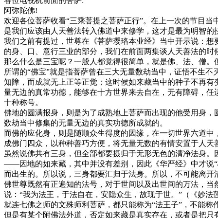
各位电视机前面的菩萨:
阿弥陀佛!
欢迎各位菩萨收看“三乘菩提之菩萨正行”。在上一次的节目当
是我们应该由人天善法转入佛道中来修学，这才是最为明智的
我们之前有提过，世尊在《菩萨璎珞本业经》当中开示说：想
的身、口、意行三业的部分，我们在前面两集谈人天善法的时
那么什么是三宝呢？一般人都觉得很简单，就是佛、法、僧。
所谓的“佛宝”就是指菩萨曾在三大无量数劫当中，证悟不生
知障，而成就无上正等正觉；这时候如来藏当中的种子不再有
量无边的真常功德，能够在十方世界来去自在，无有障碍，任
十种称号。
佛地的圆满报身，则是为了成熟地上菩萨而出现的他受用身，
数劫当中修集的无量无边的真实功德所成就的。
而佛的应化身，则是随顺众生得度的因缘，在一切世界六道中
成佛门四众，以种种善巧方便，将无量无数的有情安置于人天
虽然说佛共有三身，但全部都要摄归于无形无色的清净法身。
——因地的如来藏，其中并没有差别，因此《华严经》中才说
而出生的。所以说，三身都要汇归于法身。所以，不可能离开
佛世尊既然有正遍知的法号，对于世间以及出世间的万法，当然
说：“我为法王，于法自在，安隐众生，故现于世。”（《妙法
就连七佛之师的文殊师利菩萨，都只能称为“法王子”，不能称
但是有某个附佛法外道，否定如来藏是真实存在，或者是把只