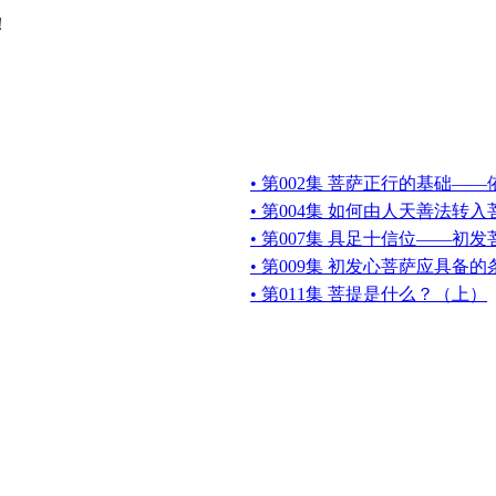
！
• 第002集 菩萨正行的基础—
• 第004集 如何由人天善法转
• 第007集 具足十信位——初
• 第009集 初发心菩萨应具备
• 第011集 菩提是什么？（上）