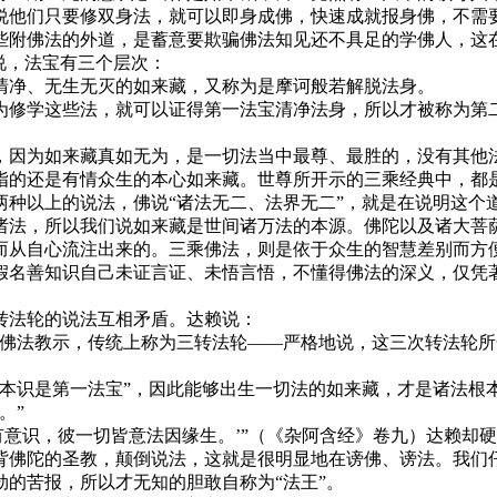
说他们只要修双身法，就可以即身成佛，快速成就报身佛，不需
些附佛法的外道，是蓄意要欺骗佛法知见还不具足的学佛人，这
说，法宝有三个层次：
清净、无生无灭的如来藏，又称为是摩诃般若解脱法身。
为修学这些法，就可以证得第一法宝清净法身，所以才被称为第
，因为如来藏真如无为，是一切法当中最尊、最胜的，没有其他
指的还是有情众生的本心如来藏。世尊所开示的三乘经典中，都
种以上的说法，佛说“诸法无二、法界无二”，就是在说明这个
诸法，所以我们说如来藏是世间诸万法的本源。佛陀以及诸大菩
而从自心流注出来的。三乘佛法，则是依于众生的智慧差别而方
假名善知识自己未证言证、未悟言悟，不懂得佛法的深义，仅凭
转法轮的说法互相矛盾。达赖说：
次佛法教示，传统上称为三转法轮——严格地说，这三次转法轮
根本识是第一法宝”，因此能够出生一切法的如来藏，才是诸法根
。”
有意识，彼一切皆意法因缘生。’”（《杂阿含经》卷九）达赖却硬
背佛陀的圣教，颠倒说法，这就是很明显地在谤佛、谤法。我们
的苦报，所以才无知的胆敢自称为“法王”。