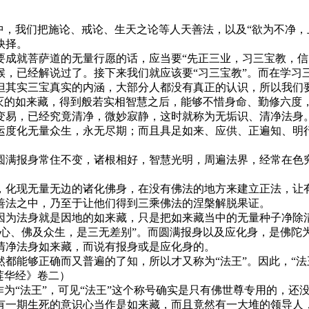
中，我们把施论、戒论、生天之论等人天善法，以及“欲为不净，
抉择。
要成就菩萨道的无量行愿的话，应当要“先正三业，习三宝教，信
候，已经解说过了。接下来我们就应该要“习三宝教”。而在学习
但其实三宝真实的内涵，大部分人都没有真正的认识，所以我们
不灭的如来藏，得到般若实相智慧之后，能够不惜身命、勤修六度
变易，已经究竟清净，微妙寂静，这时就称为无垢识、清净法身
运度化无量众生，永无尽期；而且具足如来、应供、正遍知、明
圆满报身常住不变，诸根相好，智慧光明，周遍法界，经常在色
，化现无量无边的诸化佛身，在没有佛法的地方来建立正法，让
善法之中，乃至于让他们得到三乘佛法的涅槃解脱果证。
因为法身就是因地的如来藏，只是把如来藏当中的无量种子净除
“心、佛及众生，是三无差别”。而圆满报身以及应化身，是佛陀
清净法身如来藏，而说有报身或是应化身的。
都能够正确而又普遍的了知，所以才又称为“法王”。因此，“法
莲华经》卷二）
作为“法王”，可见“法王”这个称号确实是只有佛世尊专用的，还
有一期生死的意识心当作是如来藏，而且竟然有一大堆的领导人，