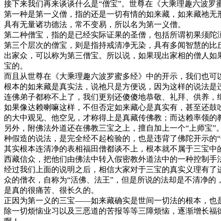
接下来我们再来谈谈什么是“僧宝”。世尊在《大乘理趣六波罗
第一种是第一义僧，指的还是一切有情的如来藏，如来藏祂无
具有无量诸功德法，常不变易，所以名为第一义僧。
第二种僧宝，指的是已经实际证果的圣僧，包括所谓初果须陀
第三个层次的僧宝，则是指持戒清净无染，具有多闻智慧的比
出家众，可以称为第三僧宝。所以说，如果现出家相的僧人如
宝的。
而且从世尊在《大乘理趣六波罗蜜多经》中的开示，我们也可
根本的如来藏是真实法，说祂只是方便说，因为这样的说法是
连佛弟子都称不上了，我们更别还傻傻地恭敬、礼拜、供养，
如果像达赖喇嘛这样，不但否定如来藏心是真实有，甚至还鼓
的大中观见、他空见，才称得上是真藏传佛教；而达赖率领的
另外，附佛法外道还在佛教三宝之上，擅自加上一个“上师宝
种假造的说法，是完全经不起检验的，也是违背了佛陀开示的
其实根本连清净的表相福田僧都谈不上，根本就不属于三宝中
西藏信众，把他们由佛法中转入假密教外道法中的一种控制手
经过我们上面的说明之后，相信大家对于三宝的真实义理有了
众的僧衣，自称为“活佛、法王”，但是所说的法却是不清净的
是真的很痛苦、很长久的。
正因为第一义的三宝——如来藏确实是世间一切法的根本，也
除一切烦恼业习以及三恶道的苦报等等三障烦恼，逐渐增长福