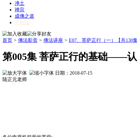
净土
禅宗
成佛之道
手机版
首页
>
佛法影音
>
佛法讲座
>
E07、菩萨正行（一）【共130
第005集 菩萨正行的基础——
日期：2018-07-15
陆正元老师