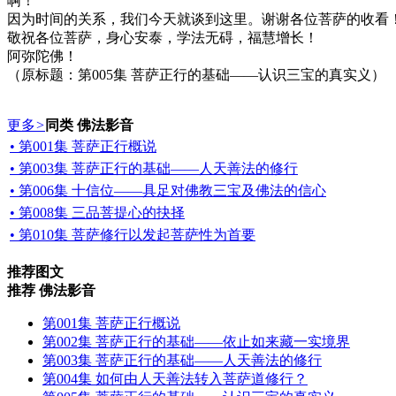
啊！
因为时间的关系，我们今天就谈到这里。谢谢各位菩萨的收看
敬祝各位菩萨，身心安泰，学法无碍，福慧增长！
阿弥陀佛！
（原标题：第005集 菩萨正行的基础——认识三宝的真实义）
更多
>
同类 佛法影音
• 第001集 菩萨正行概说
• 第003集 菩萨正行的基础——人天善法的修行
• 第006集 十信位——具足对佛教三宝及佛法的信心
• 第008集 三品菩提心的抉择
• 第010集 菩萨修行以发起菩萨性为首要
推荐图文
推荐 佛法影音
第001集 菩萨正行概说
第002集 菩萨正行的基础——依止如来藏一实境界
第003集 菩萨正行的基础——人天善法的修行
第004集 如何由人天善法转入菩萨道修行？