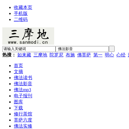
收藏本页
手机版
二维码
热搜：
如来藏
三摩地
陀罗尼
布施
佛菩萨
第一
明心
心经
首页
文摘
佛法读书
佛法影音
佛法mp3
电子报刊
图库
下载
修行茶馆
菩萨六度
佛法实修