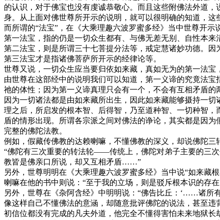
的认识，对于佛宝也没有虔诚恭敬心。而且这些附佛法外道，
身。从上面对佛世尊所开示的说明，就可以很明确的知道，这
而所谓的“法宝”，在《大乘理趣六波罗蜜多经》当中世尊开示
第一法宝，指的仍是一切众生都有、与佛无差无别、自性本来
第二法宝，则是所谓三十七菩提分法等，戒定慧诸妙功德。因
第三法宝才是指诸佛菩萨所开示的经律论等。
世尊又说，一切众生应当要归依如来藏，真如无为的第一法宝
由世尊在这部经中的说明我们可以知道，第一义谛的究竟法宝
祂的体性；因为第一义谛真理只会有一个，不会有互相矛盾的两
因为一切诸法都是由如来藏所出生，因此如来藏能够摄持一切
理之后，所启发的根本智、后得智，乃至道种智、一切种智，
盾的情形出现。所谓各宗派之间对佛法的诤论，其实都是因为
完整的佛陀法教。
例如，假藏传佛教的达赖喇嘛，不懂佛教的深义，却说佛陀三
“佛陀有三次重要的转法轮——传统上，佛陀对弟子主要的三
教皆是佛亲口所说，却又互相矛盾……”
另外，世尊明明在《大乘理趣六波罗蜜多经》当中说“如来藏
喇嘛在他的书中则说：“至于我的立场，则是驳斥根本识的存在
另外，世尊在《杂阿含经》中明明说：“佛告比丘：‘……诸所
像这样自己不懂佛法的意涵，却随意批评佛陀的说法，甚至违
初信位都没有完成的凡夫外道，他完全不懂得害怕未来地狱长劫