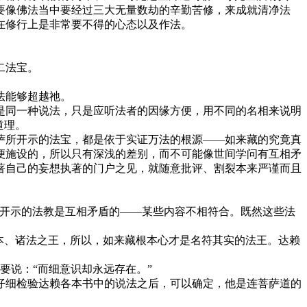
要像佛法当中要经过三大无量数劫的辛勤苦修，来成就清净法
在修行上是非常要不得的心态以及作法。
二法宝。
法能够超越祂。
是同一种说法，只是应听法者的因缘方便，用不同的名相来说明
道理。
萨所开示的法宝，都是依于实证万法的根源——如来藏的究竟真
便施设的，所以只有深浅的差别，而不可能像世间学问有互相矛
著自己的妄想执著的门户之见，就随意批评、割裂本来严谨而且
所开示的法教是互相矛盾的——某些内容不相符合。既然这些法
本、诸法之王，所以，如来藏根本心才是名符其实的法王。达赖
要说：“而细意识却永远存在。”
仔细检验达赖各本书中的说法之后，可以确定，他是连菩萨道的