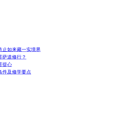
—依止如来藏一实境界
入菩萨道修行？
发菩提心
的条件及修学要点