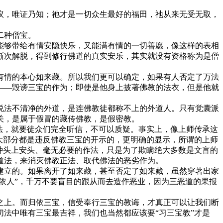
议，唯证乃知；祂才是一切众生最好的福田，祂从来无受无取，
二种僧宝。
能够带给有情安隐快乐，又能满有情的一切善愿，像这样的表相
渐次解脱，得到修行佛道的真实安乐，其实就没有资格称为是僧
有情的本心如来藏。所以我们更可以确定，如果有人否定了万法
——毁谤三宝的作为；即使是他身上披著佛教的法衣，但是他就
说法不清净的外道，是连佛教徒都称不上的外道人。只有觉囊派
关，是属于假冒的藏传佛教，是假密教。
法，就要徒众们完全听信，不可以质疑。事实上，像上师传承这
大部分都是违反佛教三宝的开示的，更明确的显示，所谓的上师
种头上安头、毫无必要的作法，只是为了欺瞒绝大多数是文盲的
道法，来消灭佛教正法、取代佛法的恶劣作为。
建立的。如果离开了如来藏，甚至否定了如来藏，虽然穿著出家
依人”，千万不要盲目的跟从而去造作恶业，因为三恶道的果报
之上。而归依三宝，信受奉行三宝的教诲，才真正可以让我们断
法中唯有三宝最吉祥，我们也当然都应该要“习三宝教”才是