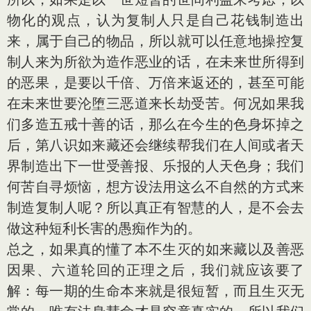
物化的观点，认为复制人只是自己花钱制造出
来，属于自己的物品，所以就可以任意地操控复
制人来为所欲为造作恶业的话，在未来世所得到
的恶果，是要以千倍、万倍来返还的，甚至可能
在未来世要沦堕三恶道来长劫受苦。何况如果我
们多造五戒十善的话，那么在今生的色身坏掉之
后，第八识如来藏还会继续帮我们在人间或者天
界制造出下一世受善报、乐报的人天色身；我们
何苦自寻烦恼，想方设法用这么不自然的方式来
制造复制人呢？所以真正有智慧的人，是不会去
做这种短利长害的愚痴作为的。
总之，如果真的懂了本不生灭的如来藏以及善恶
因果、六道轮回的正理之后，我们就应该要了
解：每一期的生命本来就是很短暂，而且生灭无