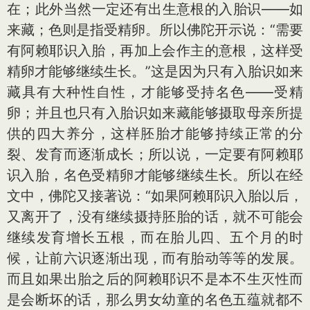
在；此外当然一定还有出生意根的入胎识——如
来藏；色则是指受精卵。所以佛陀开示说：“需要
有阿赖耶识入胎，再加上会作主的意根，这样受
精卵才能够继续生长。”这是因为只有入胎识如来
藏具有大种性自性，才能够受持名色——受精
卵；并且也只有入胎识如来藏能够摄取母亲所提
供的四大养分，这样胚胎才能够持续正常的分
裂、发育而逐渐成长；所以说，一定要有阿赖耶
识入胎，名色受精卵才能够继续生长。所以在经
文中，佛陀又接著说：“如果阿赖耶识入胎以后，
又离开了，没有继续摄持胚胎的话，就不可能会
继续发育增长五根，而在胎儿四、五个月的时
候，让前六识逐渐出现，而有胎动等等的发展。
而且如果出胎之后的阿赖耶识不是本不生灭性而
是会断坏的话，那么男女幼童的名色五蕴就都不