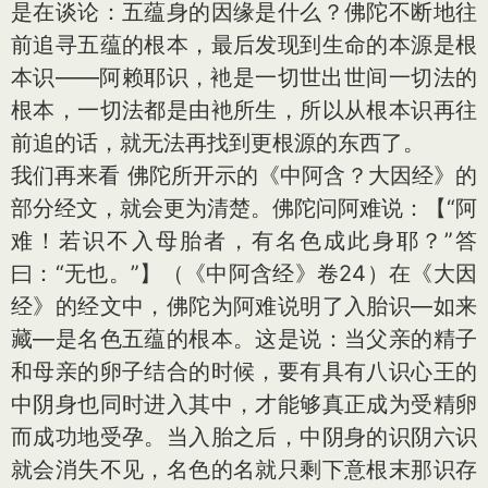
是在谈论：五蕴身的因缘是什么？佛陀不断地往
前追寻五蕴的根本，最后发现到生命的本源是根
本识——阿赖耶识，衪是一切世出世间一切法的
根本，一切法都是由衪所生，所以从根本识再往
前追的话，就无法再找到更根源的东西了。
我们再来看 佛陀所开示的《中阿含？大因经》的
部分经文，就会更为清楚。佛陀问阿难说：【“阿
难！若识不入母胎者，有名色成此身耶？”答
曰：“无也。”】（《中阿含经》卷24）在《大因
经》的经文中，佛陀为阿难说明了入胎识—如来
藏—是名色五蕴的根本。这是说：当父亲的精子
和母亲的卵子结合的时候，要有具有八识心王的
中阴身也同时进入其中，才能够真正成为受精卵
而成功地受孕。当入胎之后，中阴身的识阴六识
就会消失不见，名色的名就只剩下意根末那识存