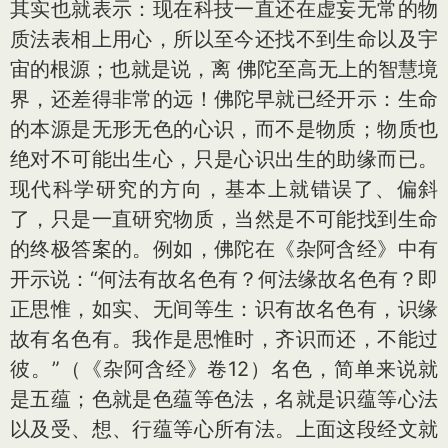
其实也就表示：现在科技一直还在虚妄无常的物
质法表相上用心，所以至今还找不到生命以及宇
宙的根源；也就是说，离 佛陀至高无上的智慧境
界，还差得非常的远！佛陀早就已经开示：生命
的本源是无形无色的心识，而不是物质；物质也
绝对不可能出生心，只是心识出生的助缘而已。
现代科学研究的方向，基本上就错误了、偏斜
了，只是一直研究物质，当然是不可能找到生命
的终极答案的。例如，佛陀在《杂阿含经》中有
开示说：“何法有故名色有？何法缘故名色有？即
正思惟，如实、无间等生：识有故名色有，识缘
故有名色有。我作是思惟时，齐识而还，不能过
彼。”（《杂阿含经》卷12）名色，简单来说就
是五蕴；色就是色蕴等色法，名就是识蕴等心法
以及受、想、行蕴等心所有法。上面这段经文就