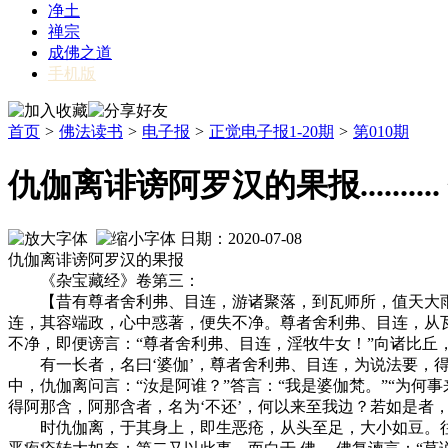
净土
禅宗
成佛之道
手机版
首页
>
佛法读书
>
电子报
>
正觉电子报1-20期
>
第010期
仇伽离诽谤阿罗汉的果报........
日期：2020-07-08
仇伽离诽谤阿罗汉的果报
《杂宝藏经》卷第三：
【昔有尊者舍利弗、目连，游诸聚落，到瓦师所，值天大雨
连，其容端政，心中惑著，便失不净。尊者舍利弗、目连，从
不净，即便谤言：“尊者舍利弗、目连，淫牧牛女！”向诸比丘
有一长者，名曰‘婆伽’，尊者舍利弗、目连，为说法要，得
中，仇伽离问言：“汝是阿谁？”答言：“我是婆伽梵。”“为何
得阿那含，阿那含者，名为‘不还’，何以来至我边？若如是者，
时仇伽离，于其身上，即生恶疮，从头至足，大小如豆。往至佛