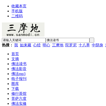
收藏本页
手机版
二维码
热搜：
我
如来藏
心经
明心
三摩地
陀罗尼
十八界
中阴身
首页
文摘
佛法读书
佛法影音
佛法mp3
电子报刊
图库
下载
修行茶馆
菩萨六度
佛法实修