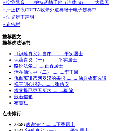
• 空谷跫音——护持贤劫千佛（连载54）——大风无
• 严正抗议CBETA收录外道典籍于电子佛典中
• 法义辨正声明
• 布告栏
推荐图文
推荐佛法读书
《识蕴真义》自序.......... 平实居士
识蕴真义（一）..........平实居士
略说法尘..........正香居士
活在佛法中（二） ..........李正因
仇伽离诽谤阿罗汉的果报.......... 佛典故事选辑
禅三明心报告.......... 张佑安
求菩提已更无所求..........蒋 渝
般若信箱
布告栏
点击排行
2868
1
略说法尘..........正香居士
1531
2
识蕴真义（一）..........平实居士