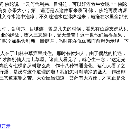
佛陀说：“云何舍利弗、目犍连，可以奸淫牧牛女呢？” 佛陀
有如奈果大小；第二遍还是以这件事来质问 佛， 佛陀再度劝谏
跳入冷水池中泡凉，不久连池水也沸热起来，疱疮在水里全部溃
劫时，舍利弗、目犍连，曾是凡夫的时候，看见有位辟支佛从瓦
口业的缘故，堕入三恶道中，受无量苦！这一世他们虽得圣果，
子呢？如果舍利弗、目犍连，当时能在仇伽离面前稍为示现一下
仙人在于山林中草窟里共住。那时有位妇人，由于偶然的机遇，
了才辞别仙人走出草屋。诸仙人看见了，就心生一念：‘这定光
，高度有七棵多罗树那么高，作十八种神通变化。诸仙人看了之
人行淫，是没有这个道理的啦！我们怎可对清净的圣人，作出诽
了三恶道重罪之苦。大众应当知道，菩萨有大方便，才真正是众
师开示