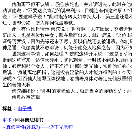
仇伽离不但不认错，还把 佛陀也一并诽谤进去，此时在他的
劝谏他说：“不要这么肯定的说舍利弗、目犍连有作这种事！”
说：“不要这样子说！”此时疱疮转大如拳头大小；第三遍还
烂，随即命终，堕入摩诃优波地狱。
此时有位比丘请示 佛陀说：“世尊啊！以何因缘，尊者舍利
窑出来，也是有位牧牛女，跟在后面出来，就诽谤说：‘这位
证得阿罗汉，因为先缘还未了尽，所以仍然还会被诽谤。你们
神足通，仇伽离就不敢诽谤，则能令他免入地狱之苦；因为不
遇到这种事情，如何处理？ 佛陀这样开示说：“这是菩萨行
走到这草窟来，适值天降雨，寒风刺骨，一时找不到遮风避雨
仙，必定和那个女人，行不净行！’那时定光仙，知道他们的
后说：‘身能离地四指，这是没有淫欲的人才能办得到的！今
谤呢？’五百仙人随即五体投地，卷曲著身体对著定光仙殷重
生的善知识啊！”
佛陀继续说：“那时的定光仙人，就是当今的弥勒菩萨；那时
佛典故事选辑
标签：
电子书
更多
>
同类佛法读书
• 真假空性(连载7)——游正光老师