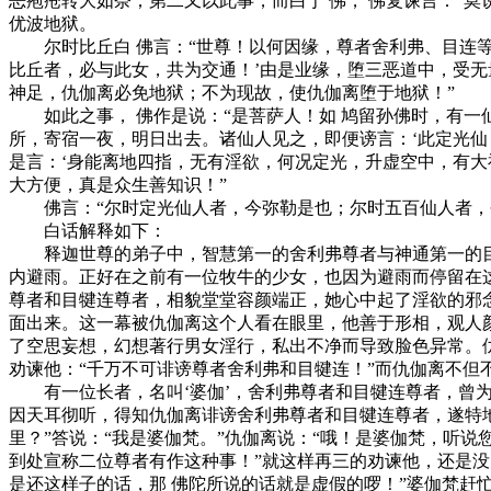
恶疱疮转大如奈；第二又以此事，而白于 佛， 佛复谏言：“
优波地狱。
尔时比丘白 佛言：“世尊！以何因缘，尊者舍利弗、目连等
比丘者，必与此女，共为交通！’由是业缘，堕三恶道中，受
神足，仇伽离必免地狱；不为现故，使仇伽离堕于地狱！”
如此之事， 佛作是说：“是菩萨人！如 鸠留孙佛时，有一
所，寄宿一夜，明日出去。诸仙人见之，即便谤言：‘此定光
是言：‘身能离地四指，无有淫欲，何况定光，升虚空中，有
大方便，真是众生善知识！”
佛言：“尔时定光仙人者，今弥勒是也；尔时五百仙人者，
白话解释如下：
释迦世尊的弟子中，智慧第一的舍利弗尊者与神通第一的目
内避雨。正好在之前有一位牧牛的少女，也因为避雨而停留在
尊者和目犍连尊者，相貌堂堂容颜端正，她心中起了淫欲的邪
面出来。这一幕被仇伽离这个人看在眼里，他善于形相，观人
了空思妄想，幻想著行男女淫行，私出不净而导致脸色异常。
劝谏他：“千万不可诽谤尊者舍利弗和目犍连！”而仇伽离不但
有一位长者，名叫‘婆伽’，舍利弗尊者和目犍连尊者，曾为
因天耳彻听，得知仇伽离诽谤舍利弗尊者和目犍连尊者，遂特
里？”答说：“我是婆伽梵。”仇伽离说：“哦！是婆伽梵，听
到处宣称二位尊者有作这种事！”就这样再三的劝谏他，还是没
是还这样子的话，那 佛陀所说的话就是虚假的啰！”婆伽梵赶