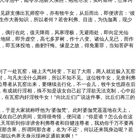
，入冷池中，能令氷池甚大沸热，疱疮尽溃，实时命终，堕摩诃
见辟支佛出瓦师窑中，亦有牧牛女，从后而出，即便谤言：‘彼
众生作大善知识，所以者何？若舍利弗、目连，为仇伽离，现少
人，偶行在此，值天降雨，风寒理极，无避雨处，即向定光仙
于地狱，即升虚空，高七多罗树，作十八变。诸仙人见已，而作
人，即五体投地，曲躬忏悔。缘是之故，得免重罪，当知菩萨有
了一处瓦窑，碰上天气转变，下起了大雨，两人就近躲入瓦窑
时，与凡夫没什么两样，所以不知不见。这位牧牛女，见舍利弗
位尊者从瓦窑出来，要继续去行化，不一会儿，牧牛女也跟在后
，有成就行淫相，殊不知是该女自己起了淫欲无法克制，心中起
，在瓦窑内奸淫牧牛女！”向比丘们广说这件事。比丘们再三的
于是大家就称呼他为‘婆伽梵’。此时婆伽梵遥遥地在天上，
现在自己的房间，觉得很奇怪，便问道：“你是谁？怎么会在这
我以天耳听到你诽谤舍利弗尊者和目犍连尊者，我劝你千万不要再
那含果，所谓阿那含者，名为‘不还’，何以还来我身边呢？若
不能以色界天身示现神足通前来啊！”