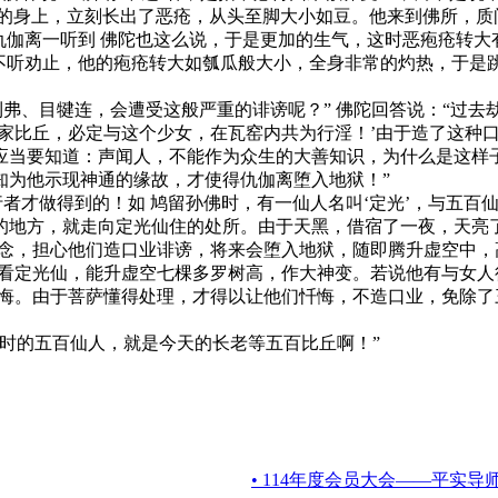
身上，立刻长出了恶疮，从头至脚大小如豆。他来到佛所，质问 
仇伽离一听到 佛陀也这么说，于是更加的生气，这时恶疱疮转大
是不听劝止，他的疱疮转大如瓠瓜般大小，全身非常的灼热，于是
弗、目犍连，会遭受这般严重的诽谤呢？” 佛陀回答说：“过去
出家比丘，必定与这个少女，在瓦窑内共为行淫！’由于造了这种
应当要知道：声闻人，不能作为众生的大善知识，为什么是这样
知为他示现神通的缘故，才使得仇伽离堕入地狱！”
者才做得到的！如 鸠留孙佛时，有一仙人名叫‘定光’，与五百
的地方，就走向定光仙住的处所。由于天黑，借宿了一夜，天亮
心念，担心他们造口业诽谤，将来会堕入地狱，随即腾升虚空中
天看定光仙，能升虚空七棵多罗树高，作大神变。若说他有与女
忏悔。由于菩萨懂得处理，才得以让他们忏悔，不造口业，免除
的五百仙人，就是今天的长老等五百比丘啊！”
• 114年度会员大会——平实导