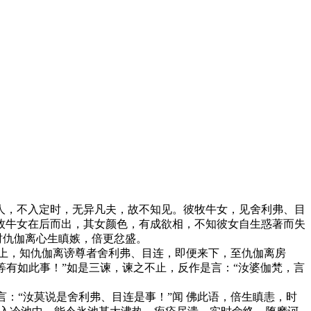
，不入定时，无异凡夫，故不知见。彼牧牛女，见舍利弗、目
牧牛女在后而出，其女颜色，有成欲相，不知彼女自生惑著而失
时仇伽离心生瞋嫉，倍更忿盛。
上，知仇伽离谤尊者舍利弗、目连，即便来下，至仇伽离房
者等有如此事！”如是三谏，谏之不止，反作是言：“汝婆伽梵，言
：“汝莫说是舍利弗、目连是事！”闻 佛此语，倍生瞋恚，时