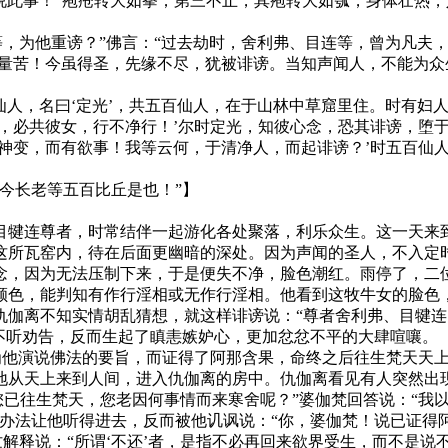
莫说此事！”疱疮转大如拳；第三不止，其疱转大如瓠，身体壮热
，为他重谤？”佛言：“过去劫时，舍利弗、目连等，曾为凡夫，
无量苦！今虽得圣，先缘不尽，犹被诽谤。当知声闻人，不能为
仙人，名曰‘定光’，共五百仙人，在于山林中草窟里住。时有妇
仙，必共彼女，行不净行！’尔时定光，知彼心念，恐其诽谤，堕
大神变，而有欲事！我等云何，于清净人，而起诽谤？’时五百仙
今长老等五百比丘是也！”】
犍连尊者，时常结伴一起游化各处聚落，利乐众生。这一天来到
这所瓦窑内，待在后面更幽暗的深处。因为声闻的圣人，不入定
念，因为无法压制下来，于是便失不净，脸色潮红。雨停了，二
颜色，能判知有作行淫相或无作行淫相。他看到这牧牛女的脸色
仇伽离不知实情胡乱猜想，就这样诽谤说：“尊者舍利弗、目犍连
不听劝告，反而生起了瞋恚嫉妒心，更加忿忿不平的大肆喧嚷。
他演说佛法的要旨，而证得了阿那含果，命终之后往生梵天天上，
地从天上来到人间，进入仇伽离的房中。仇伽离看见有人突然出
说您已往生梵天，您老因何事情而来寒舍呢？”婆伽梵回答说：“
办法让他听得进去，反而被他讥讽说：“你，婆伽梵！说已证得阿
忙解释说：“所谓‘不还’者，是指不必再回来欲界受生，而不是说