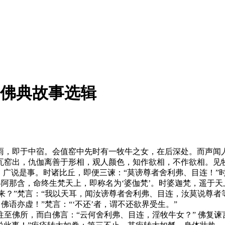
.. 佛典故事选辑
，即于中宿。会值窑中先时有一牧牛之女，在后深处。而声闻人
瓦窑出，仇伽离善于形相，观人颜色，知作欲相，不作欲相。见
，广说是事。时诸比丘，即便三谏：“莫谤尊者舍利弗、目连！”
阿那含，命终生梵天上，即称名为‘婆伽梵’。时婆迦梵，遥于天
事来？”梵言：“我以天耳，闻汝谤尊者舍利弗、目连，汝莫说尊
佛语亦虚！”梵言：“‘不还’者，谓不还欲界受生。”
所，而白佛言：“云何舍利弗、目连，淫牧牛女？” 佛复谏言