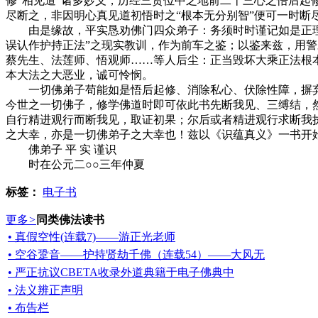
修“相见道”诸多妙义，历经三贤位中之地前二十三心之悟后起
尽断之，非因明心真见道初悟时之“根本无分别智”便可一时断
由是缘故，平实恳劝佛门四众弟子：务须时时谨记如是正理，
误认作护持正法”之现实教训，作为前车之鉴；以鉴来兹，用
蔡先生、法莲师、悟观师……等人后尘：正当毁坏大乘正法根
本大法之大恶业，诚可怜悯。
一切佛弟子苟能如是悟后起修、消除私心、伏除性障，摒弃狂
今世之一切佛子，修学佛道时即可依此书先断我见、三缚结，
自行精进观行而断我见，取证初果；尔后或者精进观行求断我
之大幸，亦是一切佛弟子之大幸也！兹以《识蕴真义》一书开
佛弟子 平 实 谨识
时在公元二○○三年仲夏
标签：
电子书
更多
>
同类佛法读书
• 真假空性(连载7)——游正光老师
• 空谷跫音——护持贤劫千佛（连载54）——大风无
• 严正抗议CBETA收录外道典籍于电子佛典中
• 法义辨正声明
• 布告栏