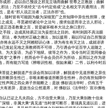
成邪，必以自己预设之邪见立场而曲解 世尊之正教故；曲解
之邪法；乃至不依经文“古今约定俗成”之名相文字共通用法，而
也，是名“邪人说正法者，正法亦邪”也。
前，随时皆有可能因为极为深细宽广之所知障中异生性所障，便
己之成见，寻觅诸经诸论中之法句，搜求似是而非之古人邪论，
皆是正违圣教量之言，皆是破坏根本大法之身口意行。
之手段，达成其转易正法为妄想法之目的。有时则因不具法眼
》邪法，奉为绝对正确之佛法，加以援用，藉以印证自己所预设
来亦将永远不灭之阿赖耶识心体，谤为有生有灭之法，成就诽谤
余已发起见地之亲教师而不可得，乃引诱会中近百学人追随之，
法、为大妄语、为必下地狱。彼等之作为，实令当时正觉同修会
其变”之事件；然而会中千余会员仍不为所动，反而以之作为逆
地，而有能力写造《辨唯识性相、假如来藏》二书，以利今时后
菩提之解脱道产生误会而加以诽谤，解脱道中见道所断之异生
道所断异生性已，非唯未断修道所断异生性种，亦仍有所知障中
性声闻之四众弟子所能断之；是故 佛欲说法华时，仍有五千
大有差异，是故当众公然退席，对 佛欲以《法华经》宣示佛地
自认已证之凡夫四众，方不信受大乘法，乃至大乘别教十信未
深细，非属大乘“真见道”当时便可断尽，要须真见道以后，进