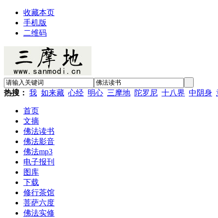
收藏本页
手机版
二维码
热搜：
我
如来藏
心经
明心
三摩地
陀罗尼
十八界
中阴身
首页
文摘
佛法读书
佛法影音
佛法mp3
电子报刊
图库
下载
修行茶馆
菩萨六度
佛法实修