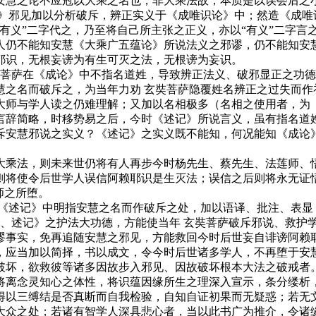
安慧之论不应冠以大乘之名也，非大乘法故，本质是以误会后之
邪见加以分析破斥，辨正实义于《成唯识论》中；然造《成唯识
有义”二字代之，乃至将自己所主张之正义，亦以“有义”二字言
人仍不能知安慧《大乘广五蕴论》所说法义之邪谬，仍不能知安
耶识，无根妄谤为有生可灭之法，无根谤为妄识。
菩萨在《成论》中不指名道姓，导致辨正法义、破邪显正之功德
慧之名而破斥之，为当年力劝 玄奘菩萨隐覆姓名辨正之过失而作
大师与学人读之仍难理解；又加以名相极多（名相之使用者，为
言辞简略，时移势易之后，今时《述记》所说言义，虽有指名道
斥安慧邪说之实义？《述记》之实义既不能知，何况能知《成论
乘法，则未来世仍将有人再步今时杨先生、蔡先生、法莲师、悟
则将使令后世学人误信阿赖耶识是生灭法；误信之后则将永无证
师之所堕。
述记》中明指安慧之名而作破斥之处，加以语译、批注、表显
论、述记》之护法大功德，方能使当年 玄奘菩萨破斥邪说、救护
谬事实，免再追随安慧之邪见，方能救回今时后世妄自诽谤阿赖
，应当加以简择，书以成文，令今时后世诸多学人，不再堕于安慧
破坏，欲救彼等诸多因故步入邪见、因故破坏根本大法之破戒者
离念灵知心之体性，将识蕴因缘所生之理深入宣示，条分缕析，
得以三缚结是否真断而自我检验，自知自证初果而无疑惑；若无
大众之处；若诸有智学人深具悲心者，当以此书广为推介，令诸