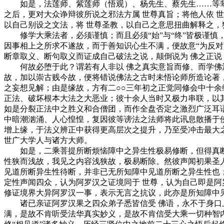
如是，法莲师、紫莲师（悟观）、杨先生、蔡先生……等辈，
之后，更对大众诤辩彼所说之邪法方属 世尊真旨；将他人依 
以自己别设之文法，将 世尊圣教，以自己之意思扭曲解释之，
修学大乘法者，必须谨慎；而且必须“始”与“终”皆极谨慎
因事相上之所求不遂故，而于善知识心生不满，便故意“为反
断章取义、断句取义而证成自己破法之说，颠倒说为 佛之正说
何故必堕于此？谓若有人非以 佛之真实意旨而修、而学佛法
故，加以崇古贱今故，便将错说佛法之古时未悟论师所造论著
之妄想见解；由是缘故，方有二○○三年初之正觉同修会中十余
正法、破坏根本大法之大恶业；彼十余人当时又极力串联，以
如是分裂正法中之胜义和合僧团，而作全盘否定之激烈广泛耳
中暗潮汹涌、人心惶惶，复因彼等谤法之法师将此讯息散播于
增上缘，于法义辨正中获得更高层次之提升，乃至受冲击最大
世广大学人与诸方大师。
如是，二乘菩提所断烦恼障中之异生性极易修断，但得真断
性狭而浅故，我见之内容浅狭故，极易断除。然彼声闻初果圣
见道所断异生性待断，并非已无所知障中见道所断之异生性也
定性声闻四众，认为阿罗汉之证境同于 世尊，认为自己即是阿
修证境界大异阿罗汉一事，表示无言之抗议，此亦是所知障中
诸已亲证阿罗汉果之四众弟子悉皆信受 佛语，永不于身口上
满，是故不肯听受法华真实妙义，是故不肯信受大乘一切种智