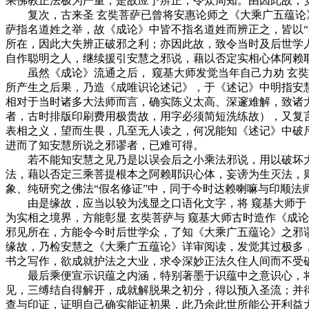
乘佛教正法极为严重，是故应予辨正，令众周知。由因此故，
复次，古来圣 玄奘菩萨已曾将安惠论师之《大乘广五蕴论》
萨指名道姓之举，故《成论》中皆不指名道姓而辨正之，皆以“
所在，因此大失辨正破邪之利；亦因此故，致令当时及后世学
自作聪明之人，继续援引安慧之邪说，藉以否定实相心体阿赖
虽然《成论》流通之后， 窥基大师发觉当年自己力劝 玄奘
所产生之后果，乃造《成唯识论述记》，于《述记》中明指安
相对于当时诸多大法师而言，确实陈义太高、深邃难解，致诸
者，古时排版印刷费用极贵故，用字必须简短洗练故），又复
表相之义，望而生畏，几至无人读之，何况能知《述记》中破
进而了知安慧所说之邪谬者，已难可得。
若不能知安慧之见乃是以误会后之小乘法邪说，用以破坏大
法，藉以否定三乘菩提根本之阿赖耶识心体，妄谤为生灭法，
象、纯研究之佛法“假名修证”中，同于今时达赖喇嘛与印顺法
由是缘故，应当以较为浅显之口语化文字，将 窥基大师于《
为实相之境界，方能彰显 玄奘菩萨与 窥基大师古时造作《成
邪见所在，方能令今时后世学众，了知《大乘广五蕴论》之邪
缘故，乃检安慧之《大乘广五蕴论》详审阅读，发觉其过极多
书之写作，欲成就护法之大业，求令深妙正法久住人间而不受
最后乘便宣示识蕴之内涵，特别著墨于识蕴中之意识心，将
见，三缚结自得解开，成就解脱果之初分，得以预入圣流；并
查与印证，证明自己确实能证初果，此乃余此世所能公开利益