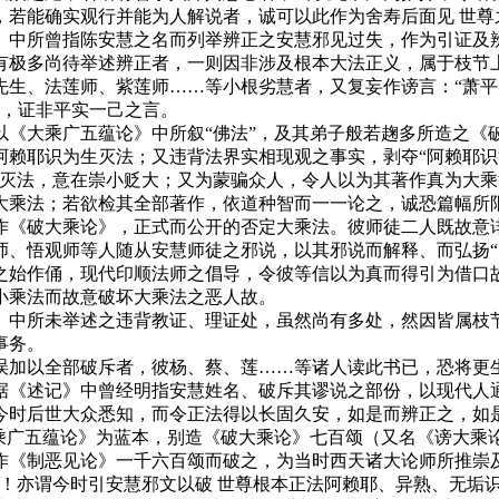
，若能确实观行并能为人解说者，诚可以此作为舍寿后面见 世尊
中所曾指陈安慧之名而列举辨正之安慧邪见过失，作为引证及辨
有极多尚待举述辨正者，一则因非涉及根本大法正义，属于枝节
生、法莲师、紫莲师……等小根劣慧者，又复妄作谤言：“萧平实
者，证非平实一己之言。
大乘广五蕴论》中所叙“佛法”，及其弟子般若趜多所造之《
赖耶识为生灭法；又违背法界实相现观之事实，剥夺“阿赖耶识能
生灭法，意在崇小贬大；又为蒙骗众人，令人以为其著作真为大
大乘法；若欲检其全部著作，依道种智而一一论之，诚恐篇幅所
《破大乘论》，正式而公开的否定大乘法。彼师徒二人既故意诽
师、悟观师等人随从安慧师徒之邪说，以其邪说而解释、而弘扬“
之始作俑，现代印顺法师之倡导，令彼等信以为真而得引为借口
小乘法而故意破坏大乘法之恶人故。
中所未举述之违背教证、理证处，虽然尚有多处，然因皆属枝节
事务。
加以全部破斥者，彼杨、蔡、莲……等诸人读此书已，恐将更生
据《述记》中曾经明指安慧姓名、破斥其谬说之部份，以现代人
今时后世大众悉知，而令正法得以长固久安，如是而辨正之，如
广五蕴论》为蓝本，别造《破大乘论》七百颂（又名《谤大乘论
作《制恶见论》一千六百颂而破之，为当时西天诸大论师所推崇
也！亦谓今时引安慧邪文以破 世尊根本正法阿赖耶、异熟、无垢