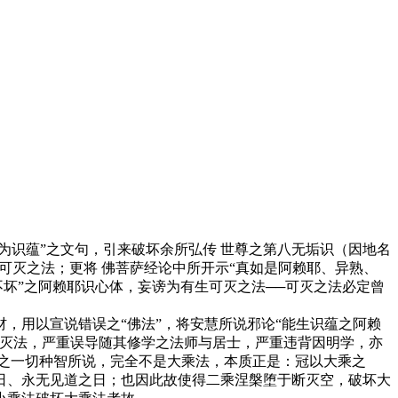
识蕴”之文句，引来破坏余所弘传 世尊之第八无垢识（因地名
可灭之法；更将 佛菩萨经论中所开示“真如是阿赖耶、异熟、
不坏”之阿赖耶识心体，妄谤为有生可灭之法──可灭之法必定曾
用以宣说错误之“佛法”，将安慧所说邪论“能生识蕴之阿赖
生灭法，严重误导随其修学之法师与居士，严重违背因明学，亦
之一切种智所说，完全不是大乘法，本质正是：冠以大乘之
日、永无见道之日；也因此故使得二乘涅槃堕于断灭空，破坏大