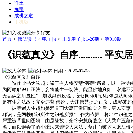
净土
禅宗
成佛之道
手机版
首页
>
佛法读书
>
电子报
>
正觉电子报1-20期
>
第010期
《识蕴真义》自序.......... 平实
日期：2020-07-08
《识蕴真义》自序
造作此书之缘起：缘于有人将安慧“菩萨”所造，以二乘法曲
为阿赖耶识）正法，妄将能生一切法、能显佛地真如、永远不灭
无垢识之所显性”，加以颠倒反说，妄谤阿赖耶识心体是从阿赖
是有生之法故；完全违背 佛说，大违佛菩提之正义，成就破
彼等诸人生起如是邪见而舍离正觉同修会之后，更以安惠（古
耶识，是阿赖耶识所生之识蕴所摄”，作为依据，将出生识蕴
严重违背世间逻辑。由是缘故，余将安慧所造之《大乘广五蕴
名，而以误会了的小乘法来诽谤大乘法，藉此而破坏大乘法根