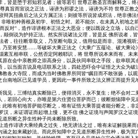
皆是堕于邪知邪见者；彼等若引 世尊正教圣言而解释之，终亦
世尊真旨而宣说之正法，诬谤为邪谬之法，诬谤为不符 世尊正教
狡辩其扭曲后之法义方属正法；则彼等所说皆成邪法，绝非佛法
，非唯初种善根及初学、初悟之时。若不能尔，在未真入初地之
对而反对”，造作诽谤根本正法之大恶业；便以既设之立场，以自
，颠倒说为护持正法。然实所说诸法义理，皆是反 佛所说者，
者，往往断章取义，乃至断句取义，借用似是而非、混淆视听
，乃至将安慧……等破坏大乘正法之《大乘广五蕴论、破大乘论
缁素互相串联，公然否定阿赖耶识，将 世尊所说本来而有、未
其原在会中亲教师之崇高身分，以及伙同串联之手段，欲串联其
语，以当面言说及电话联系之法，四处恐吓会中证悟之大众为破
佛教各大寺院，而成为当时佛教界所同皆“瞩目而不敢张扬，以观
之台南地区已见道学员，更因此一事件所致之法义辨正而提升见
我见，三缚结真实断除已，便得消灭，永不复生；绝不会对二乘
人，若回心向大，亦唯是第六住贤位菩萨而已；彼断烦恼障中见
；此唯有初地菩萨能尽断之，唯有证悟大乘菩提者能分断之，非定
罗汉，未证谓证而起增上慢，更不信 佛之证境与声闻罗汉之证境
见道所断之异生性种子尚未断除所致。
造作诽谤大乘经典之过失，绝无谤法之过，唯有未证解脱果而
内涵之如来藏妙法。而此所知障中之见道所断异生性种，极为宽广