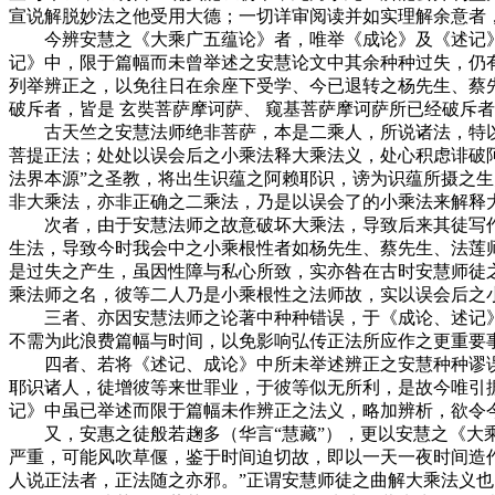
宣说解脱妙法之他受用大德；一切详审阅读并如实理解余意者
今辨安慧之《大乘广五蕴论》者，唯举《成论》及《述记》
记》中，限于篇幅而未曾举述之安慧论文中其余种种过失，仍
列举辨正之，以免往日在余座下受学、今已退转之杨先生、蔡先
破斥者，皆是 玄奘菩萨摩诃萨、 窥基菩萨摩诃萨所已经破斥
古天竺之安慧法师绝非菩萨，本是二乘人，所说诸法，特以《
菩提正法；处处以误会后之小乘法释大乘法义，处心积虑诽破阿
法界本源”之圣教，将出生识蕴之阿赖耶识，谤为识蕴所摄之
非大乘法，亦非正确之二乘法，乃是以误会了的小乘法来解释
次者，由于安慧法师之故意破坏大乘法，导致后来其徒写作
生法，导致今时我会中之小乘根性者如杨先生、蔡先生、法莲
是过失之产生，虽因性障与私心所致，实亦咎在古时安慧师徒
乘法师之名，彼等二人乃是小乘根性之法师故，实以误会后之
三者、亦因安慧法师之论著中种种错误，于《成论、述记》
不需为此浪费篇幅与时间，以免影响弘传正法所应作之更重要
四者、若将《述记、成论》中所未举述辨正之安慧种种谬误
耶识诸人，徒增彼等来世罪业，于彼等似无所利，是故今唯引
记》中虽已举述而限于篇幅未作辨正之法义，略加辨析，欲令
又，安惠之徒般若趜多（华言“慧藏”），更以安慧之《大乘
严重，可能风吹草偃，鉴于时间迫切故，即以一天一夜时间造
人说正法者，正法随之亦邪。”正谓安慧师徒之曲解大乘法义