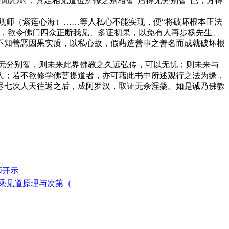
地心时，具足相见道位所修之别相智“后得无分别智”已，方得
师（紫莲心海）……等人私心不能实现，便“将破坏根本正法
义，欲令佛门四众正断我见、多证初果，以免有人再步杨先生、
不知善恶因果实质，以私心故，假藉造善事之善名而成就破坏根
无分别智，则未来此界佛教之久远弘传，可以无忧；则未来与
人；若不欲修学佛菩提道者，亦可藉此书中所述观行之法为缘，
尽七次人天往返之后，成阿罗汉，取证无余涅槃。如是诚乃佛教
师开示
三乘见道原理与次第（