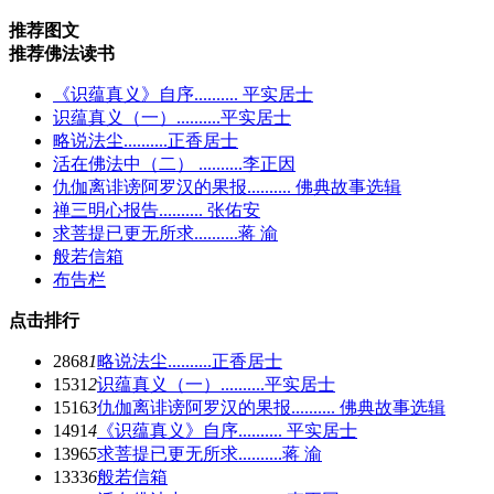
推荐图文
推荐佛法读书
《识蕴真义》自序.......... 平实居士
识蕴真义（一）..........平实居士
略说法尘..........正香居士
活在佛法中（二） ..........李正因
仇伽离诽谤阿罗汉的果报.......... 佛典故事选辑
禅三明心报告.......... 张佑安
求菩提已更无所求..........蒋 渝
般若信箱
布告栏
点击排行
2868
1
略说法尘..........正香居士
1531
2
识蕴真义（一）..........平实居士
1516
3
仇伽离诽谤阿罗汉的果报.......... 佛典故事选辑
1491
4
《识蕴真义》自序.......... 平实居士
1396
5
求菩提已更无所求..........蒋 渝
1333
6
般若信箱