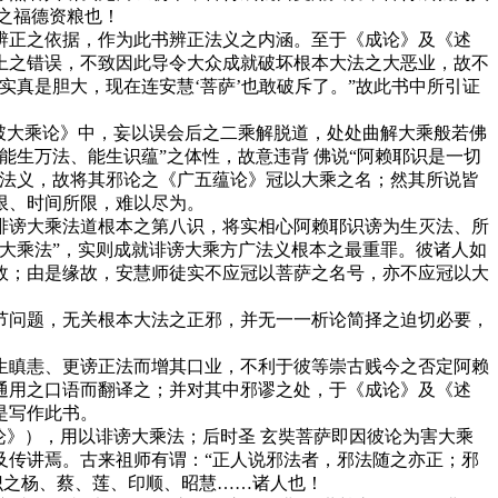
之福德资粮也！
正之依据，作为此书辨正法义之内涵。至于《成论》及《述
上之错误，不致因此导令大众成就破坏根本大法之大恶业，故不
真是胆大，现在连安慧‘菩萨’也敢破斥了。”故此书中所引证
破大乘论》中，妄以误会后之二乘解脱道，处处曲解大乘般若佛
生万法、能生识蕴”之体性，故意违背 佛说“阿赖耶识是一切
乘法义，故将其邪论之《广五蕴论》冠以大乘之名；然其所说皆
限、时间所限，难以尽为。
谤大乘法道根本之第八识，将实相心阿赖耶识谤为生灭法、所
大乘法”，实则成就诽谤大乘方广法义根本之最重罪。彼诸人如
故；由是缘故，安慧师徒实不应冠以菩萨之名号，亦不应冠以大
问题，无关根本大法之正邪，并无一一析论简择之迫切必要，
瞋恚、更谤正法而增其口业，不利于彼等崇古贱今之否定阿赖
通用之口语而翻译之；并对其中邪谬之处，于《成论》及《述
是写作此书。
》），用以诽谤大乘法；后时圣 玄奘菩萨即因彼论为害大乘
及传讲焉。古来祖师有谓：“正人说邪法者，邪法随之亦正；邪
识之杨、蔡、莲、印顺、昭慧……诸人也！