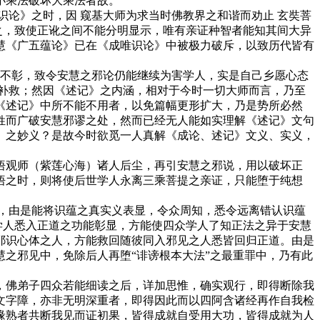
小乘法破坏大乘法者故。
论》之时，因 窥基大师为求当时佛教界之和谐而劝止 玄奘菩
之，致使正讹之间不能分明显示，唯有亲证种智者能知其间大异
慧《广五蕴论》已在《成唯识论》中被极力破斥，以致历代皆有
不彰，致令安慧之邪论仍能继续为害学人，实是自己乡愿心态
补救；然因《述记》之内涵，相对于今时一切大师而言，乃至
《述记》中所不能不用者，以免篇幅更形扩大，乃是势所必然
姓而广破安慧邪谬之处，然而已经无人能如实理解《述记》文句
》之妙义？是故今时欲觅一人真解《成论、述记》文义、实义，
观师（紫莲心海）诸人后尘，再引安慧之邪说，用以破坏正
悟之时，则将使后世学人永离三乘菩提之亲证，只能堕于纯想
，由是能将识蕴之真实义表显，令众周知，悉令远离错认识蕴
学人悉入正道之功能彰显，方能使四众学人了知正法之异于安慧
耶识心体之人，方能救回随彼同入邪见之人悉皆回归正道。由是
之邪见中，免除后人再堕“诽谤根本大法”之最重罪中，乃有此
。
佛弟子四众若能细读之后，详加思惟，确实观行，即得断除我
文字障，亦非无明深重者，即得因此而以四阿含诸经再作自我检
缘熟者共断我见而证初果，皆得成就自受用大功，皆得成就为人