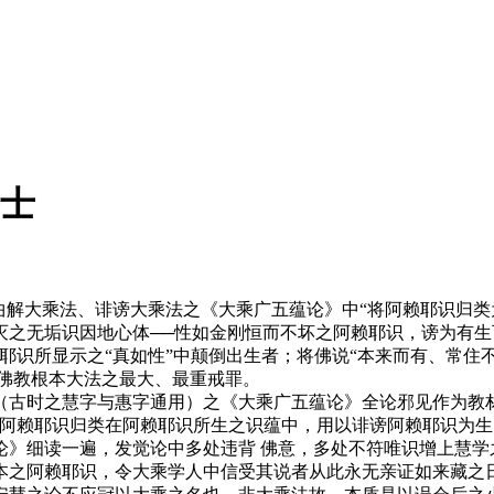
居士
解大乘法、诽谤大乘法之《大乘广五蕴论》中“将阿赖耶识归类为
之无垢识因地心体──性如金刚恒而不坏之阿赖耶识，谤为有生
耶识所显示之“真如性”中颠倒出生者；将佛说“本来而有、常住
坏佛教根本大法之最大、最重戒罪。
时之慧字与惠字通用）之《大乘广五蕴论》全论邪见作为教材，
之阿赖耶识归类在阿赖耶识所生之识蕴中，用以诽谤阿赖耶识为
论》细读一遍，发觉论中多处违背 佛意，多处不符唯识增上慧学
本之阿赖耶识，令大乘学人中信受其说者从此永无亲证如来藏之