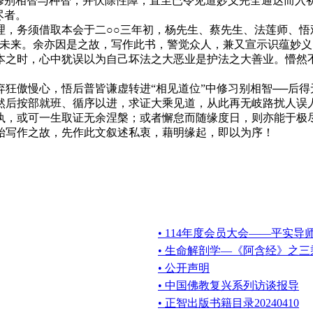
修别相智与种智，并伏除性障，直至已令见道妙义完全通达而入初
尽者。
务须借取本会于二○○三年初，杨先生、蔡先生、法莲师、悟观
警未来。余亦因是之故，写作此书，警觉众人，兼又宣示识蕴妙
本之时，心中犹误以为自己坏法之大恶业是护法之大善业。懵然
傲慢心，悟后普皆谦虚转进“相见道位”中修习别相智──后得
然后按部就班、循序以进，求证大乘见道，从此再无岐路扰人误
执，或可一生取证无余涅槃；或者懈怠而随缘度日，则亦能于极
始写作之故，先作此文叙述私衷，藉明缘起，即以为序！
• 114年度会员大会——平实导
• 生命解剖学—《阿含经》之
• 公开声明
• 中国佛教复兴系列访谈报导
• 正智出版书籍目录20240410