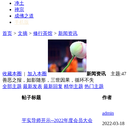
净土
禅宗
成佛之道
手机版
首页
>
文摘
>
修行茶馆
>
新闻资讯
收藏本圈
|
加入本圈
新闻资讯
主题:47
善恶之报，如影随形，三世因果，循环不失
全部主题
最新发表
最新回复
精华主题
热门主题
帖子标题
作者
admin
平实导师开示─2022年度会员大会
2022-03-18