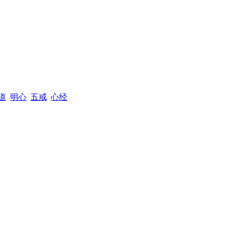
道
明心
五戒
心经