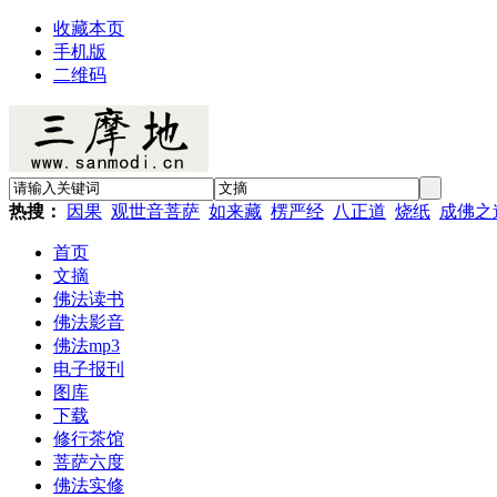
收藏本页
手机版
二维码
热搜：
因果
观世音菩萨
如来藏
楞严经
八正道
烧纸
成佛之
首页
文摘
佛法读书
佛法影音
佛法mp3
电子报刊
图库
下载
修行茶馆
菩萨六度
佛法实修