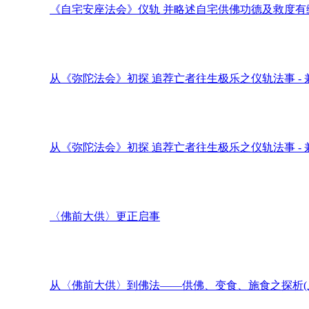
《自宅安座法会》仪轨 并略述自宅供佛功德及救度有
从《弥陀法会》初探 追荐亡者往生极乐之仪轨法事 - 
从《弥陀法会》初探 追荐亡者往生极乐之仪轨法事 - 
〈佛前大供〉更正启事
从〈佛前大供〉到佛法——供佛、变食、施食之探析(