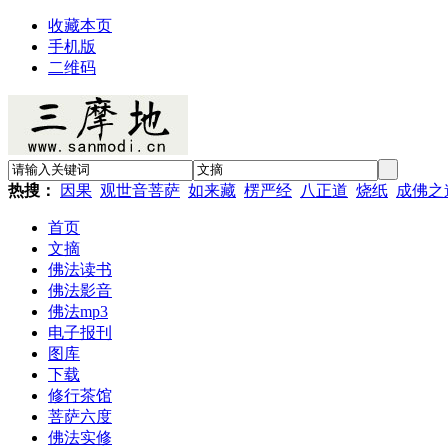
收藏本页
手机版
二维码
热搜：
因果
观世音菩萨
如来藏
楞严经
八正道
烧纸
成佛之
首页
文摘
佛法读书
佛法影音
佛法mp3
电子报刊
图库
下载
修行茶馆
菩萨六度
佛法实修