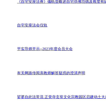
《自宅安座法會》儀軌並略述自宅供佛功德及救度有
自宅安座法会仪轨
平实导师开示─2023年度会员大会
有关网路传闻亲教师解答疑惑的澄清声明
娑婆自此法常流 正觉寺玄奘文化宗教园区启建动土大