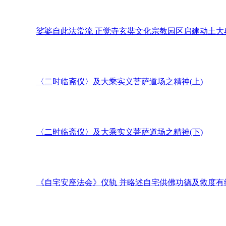
娑婆自此法常流 正觉寺玄奘文化宗教园区启建动土大
〈二时临斋仪〉及大乘实义菩萨道场之精神(上)
〈二时临斋仪〉及大乘实义菩萨道场之精神(下)
《自宅安座法会》仪轨 并略述自宅供佛功德及救度有