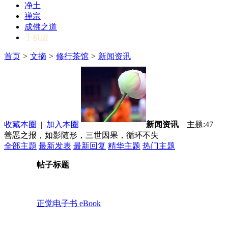
净土
禅宗
成佛之道
手机版
首页
>
文摘
>
修行茶馆
>
新闻资讯
收藏本圈
|
加入本圈
新闻资讯
主题:47
善恶之报，如影随形，三世因果，循环不失
全部主题
最新发表
最新回复
精华主题
热门主题
帖子标题
正觉电子书 eBook