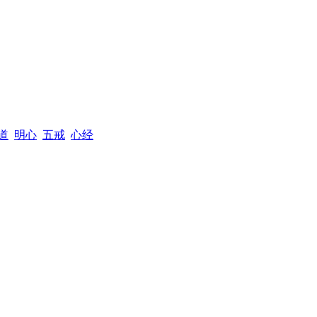
道
明心
五戒
心经