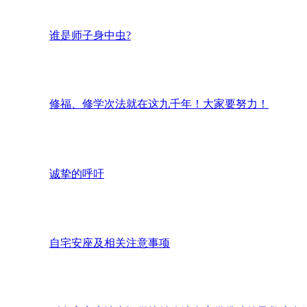
谁是师子身中虫?
修福、修学次法就在这九千年！大家要努力！
诚挚的呼吁
自宅安座及相关注意事项