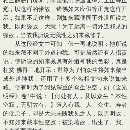
相三解脱门境界，希望他们快速证得无上正等正
觉，以这样的缘故，诸佛如来应供等正觉这样开
示；如果不是这样，则如来藏便同于外道所说之
我。以此缘故，大慧！为了远离一切外道邪见的
缘故，当依我所说无我性之如来藏修学。”
从这段经文中可知，佛一再地说明：祂所说
的如来藏不同于外道神我。可是居然还有人指责
说，佛所说的如来藏具有外道神我的色彩，真是
枉费 佛再三地开示；世尊为了怕众生将如来藏当
成外道神我，还用了十多个名相文句来说如来
藏。佛有时为了我见深重的众生说空，如《金光
明经》卷1中说：【何处有人，及以众生？本性
空寂，无明故有。】落入有我、人、众生、寿者
的佛弟子，即是大乘未断我见之人，以无明故，
不知如来藏本性空寂；被染著故，出生了、我、