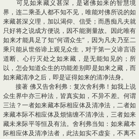
可见如来藏义甚深，是诸佛如来的智慧境
界，连二乘圣人都不知不见，唯能对佛所说的如
来藏甚深义理，加以渴仰、信受；而愚痴凡夫就
只好将之说成方便说，因不能测量故。因此唯有
如来才能具足了知“何谓众生”，因为凡夫乃至二
乘只能从世俗谛上观见众生，对于第一义谛言语
道断、心行灭处之如来藏，是无能知见的；所
以，怎会知道众生的功能差别即是如来之藏，而
如来藏清净之后，即是证得如来的清净法身。
接著 佛又告舍利弗：复次舍利弗！如我上说
众生界中亦三种法，皆真实如，不异不差。何谓
三法？一者如来藏本际相应体及清净法，二者如
来藏本际不相应体及烦恼缠不清净法，三者如来
藏未来际平等恒及有法。舍利弗当知：如来藏本
际相应体及清净法者，此法如实不虚妄，不离不