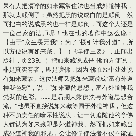
果有人把清净的如来藏常住法也当成外道神我，
那就太颠倒了；虽然把黑的说成白的是颠倒，然
而把白的说成黑的也一样是颠倒，而这个人还是
一位出家的法师呢！他在他的著作中这么说：
【由于“众生畏无我”；为了“摄引计我外道”，所
以方便说有如来藏。】（《学佛三要》，正闻出
版社，页239。）把如来藏说成是 佛的方便说，
非是真实有者，即是谤佛，因为 佛在经中处处说
有如来藏故。这位法师又把如来藏说成“富有外道
神我色彩”，说：“如来藏的思想，富有外道神我
梵我的色彩。……是后期大乘佛法与外道思想合
流。”他虽不直接说如来藏等同于外道神我，但这
种不负责任的暗示性说法，让一切追随他的学佛
人都认为如来藏即是外道神我。然而把如来藏当
成外道神我的邪见，会让修学佛法者不仅不能证