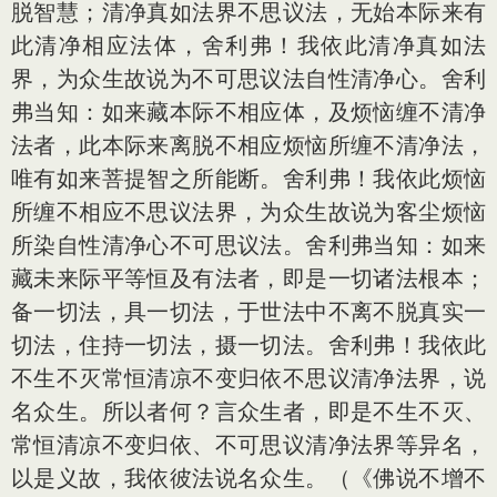
脱智慧；清净真如法界不思议法，无始本际来有
此清净相应法体，舍利弗！我依此清净真如法
界，为众生故说为不可思议法自性清净心。舍利
弗当知：如来藏本际不相应体，及烦恼缠不清净
法者，此本际来离脱不相应烦恼所缠不清净法，
唯有如来菩提智之所能断。舍利弗！我依此烦恼
所缠不相应不思议法界，为众生故说为客尘烦恼
所染自性清净心不可思议法。舍利弗当知：如来
藏未来际平等恒及有法者，即是一切诸法根本；
备一切法，具一切法，于世法中不离不脱真实一
切法，住持一切法，摄一切法。舍利弗！我依此
不生不灭常恒清凉不变归依不思议清净法界，说
名众生。所以者何？言众生者，即是不生不灭、
常恒清凉不变归依、不可思议清净法界等异名，
以是义故，我依彼法说名众生。（《佛说不增不