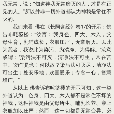
我无常，说：“知道神我无常磨灭的人，才是有正
见的人。”所以并非一切外道都认为神我是常住不
灭的。
我们来看 佛在《长阿含经》卷17的开示：佛
告布咤婆楼：“汝言：‘我身色、四大、六入，父
母生育，乳餔成长，衣服庄严，无常磨灭。以此
为我者，我说此为染污、为清净、为得解。’汝意
或谓：‘染污法不可灭，清净法不可生，常在苦
中。’勿作是念！何以故？染污法可灭尽，清净法
可出生；处安乐地，欢喜爱乐；专念一心，智慧
增广。”
从以上 佛告诉布咤婆楼的开示可知，这一类
外道认为：色身、四大、六入都不是常住不坏的
神我，这种神我是由父母所生、哺乳长养、穿上
衣服加以庄严；然而，这一切都是无常变异、必