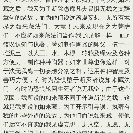
藏之后，我又为了断除愚痴凡夫畏惧无我之文辞
章句的缘故，而为他们说远离虚妄想、无所有境
界之如来藏法门。大慧！未来及现在之大菩萨
们，不应将如来藏法门当作‘我’的见解一样，而起
错误认知与执著。譬如制作陶器的师父，依于一
堆泥土，以人工、水、木棍、转轮及绳索及各种
方便力，制作种种陶器；如来世尊也像这样，对
于法无我离一切妄想分别之相，运用种种智慧及
善巧方便，有时为恐惧堕于断灭者说如来藏法
门，有时为恐惧轮回生死者说无我空；由于这个
原因，我所说的如来藏不同于外道所说之我，这
就是我所说的如来藏。为了开示引导误计执著有
我的那些外道的缘故，为他们而说如来藏，使他
们远离不真实的我见虚妄想，进入空、无愿、无