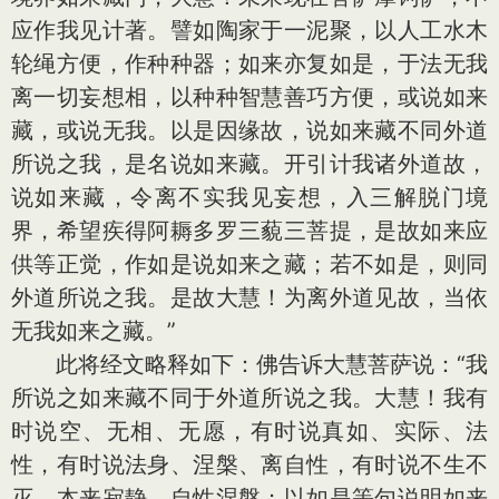
应作我见计著。譬如陶家于一泥聚，以人工水木
轮绳方便，作种种器；如来亦复如是，于法无我
离一切妄想相，以种种智慧善巧方便，或说如来
藏，或说无我。以是因缘故，说如来藏不同外道
所说之我，是名说如来藏。开引计我诸外道故，
说如来藏，令离不实我见妄想，入三解脱门境
界，希望疾得阿耨多罗三藐三菩提，是故如来应
供等正觉，作如是说如来之藏；若不如是，则同
外道所说之我。是故大慧！为离外道见故，当依
无我如来之藏。”
此将经文略释如下：佛告诉大慧菩萨说：“我
所说之如来藏不同于外道所说之我。大慧！我有
时说空、无相、无愿，有时说真如、实际、法
性，有时说法身、涅槃、离自性，有时说不生不
灭、本来寂静、自性涅槃；以如是等句说明如来