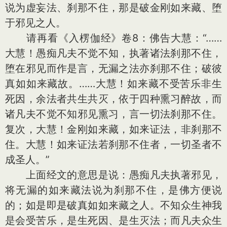
说为虚妄法、刹那不住，那是破金刚如来藏、堕
于邪见之人。
请再看《入楞伽经》卷8：佛告大慧：“……
大慧！愚痴凡夫不觉不知，执著诸法刹那不住，
堕在邪见而作是言，无漏之法亦刹那不住；破彼
真如如来藏故。……大慧！如来藏不受苦乐非生
死因，余法者共生共灭，依于四种熏习醉故，而
诸凡夫不觉不知邪见熏习，言一切法刹那不住。
复次，大慧！金刚如来藏，如来证法，非刹那不
住。大慧！如来证法若刹那不住者，一切圣者不
成圣人。”
上面经文的意思是说：愚痴凡夫执著邪见，
将无漏的如来藏法说为刹那不住，是佛方便说
的；如是即是破真如如来藏之人。不知众生神我
是会受苦乐，是生死因、是生灭法；而凡夫众生