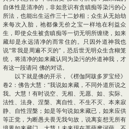
自体性是清净的，非如意识有贪瞋痴等染污的心
所法，也能出生运作三十二妙相；众生从无始劫
来每次入胎，祂都像无价之宝一样地在利益众
生，即使众生被贪瞋痴等一切无明所缠绕，如来
藏却是永远清净的而常住的。只因外道神我也
说“常我是周遍不灭的”，恐后世无明众生含糊笼
统，将清净的如来藏认同为染污的外道神我，才
有这一段请问 佛的对话。
以下就是佛的开示，《楞伽阿跋多罗宝经》
卷2：佛告大慧：“我说如来藏，不同外道所说之
我。大慧！有时说空、无相、无愿、如、实际、
法性、法身、涅槃、离自性、不生不灭、本来寂
静、自性涅槃；如是等句说如来藏已，如来应供
等正觉，为断愚夫畏无我句故，说离妄想无所有
境界如来藏门，大慧！未来现在菩萨摩诃萨，不