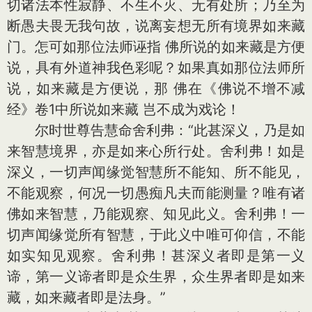
切诸法本性寂静、不生不灭、无有处所；乃至为
断愚夫畏无我句故，说离妄想无所有境界如来藏
门。怎可如那位法师诬指 佛所说的如来藏是方便
说，具有外道神我色彩呢？如果真如那位法师所
说，如来藏是方便说，那 佛在《佛说不增不减
经》卷1中所说如来藏 岂不成为戏论！
尔时世尊告慧命舍利弗：“此甚深义，乃是如
来智慧境界，亦是如来心所行处。舍利弗！如是
深义，一切声闻缘觉智慧所不能知、所不能见，
不能观察，何况一切愚痴凡夫而能测量？唯有诸
佛如来智慧，乃能观察、知见此义。舍利弗！一
切声闻缘觉所有智慧，于此义中唯可仰信，不能
如实知见观察。舍利弗！甚深义者即是第一义
谛，第一义谛者即是众生界，众生界者即是如来
藏，如来藏者即是法身。”