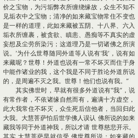
价之宝物，为污垢弊衣所缠绕缘故，众生不知不
见垢衣中之宝物；清净的如来藏宝物常住不变也
是一样的道理，此如来藏被五阴、十八界、六入
垢衣所缠裹，被贪欲、瞋恚、愚痴等不真实的虚
妄想及尘劳所染污；这道理乃是一切诸佛之所演
说。’为什么世尊随同外道等人说有‘我’，说有如
来藏呢？世尊！外道也说有一常不坏灭而住于身
中能作诸业的我，这个我是不同于胜论外道所说
的，是周遍不灭之我。世尊！他们也说有我。”
其实佛世时，早就有很多外道说有“我”，说
有常作者，不依诸缘自然而有，遍满十方虚空，
此大我常住不坏灭，众生死后信他者，当回归此
大我。大慧菩萨怕后世学佛人误认 佛所说的如来
藏我等同于外道神我，所以才请 世尊慈悲开示。
其实 大慧菩萨早就信受 佛世尊所说：如来藏的