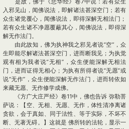
是故，佛于《悲华经》卷7中说：若有众生
入邪见山，闻佛说法，即解诸法甚深空门；若有
众生诸觉覆心，闻佛说法，即得深解无相法门；
若有众生诸不净愿覆蔽其心，闻佛说法，即得深
解无作法门。
由此故知，佛为执神我之邪见者说“空”，众
生即能尽解诸法甚深空门，进而断我见；为执觉
观有相为我者说“无相”，众生便能深解无相法
门，进而证得无相心；为执有所得者说“无愿”或
说“无作”，众生便能深解无作法门，进而转依如
来藏无愿、无作修学成佛。
《方广大庄严经》卷11中，佛也告诉 弥勒菩
萨说：【空、无相、无愿、无作，体性清净离诸
贪欲，会于真如、同于法性、等于实际，不坏不
断、无著无碍。】这就是 佛所转的法轮，显示一