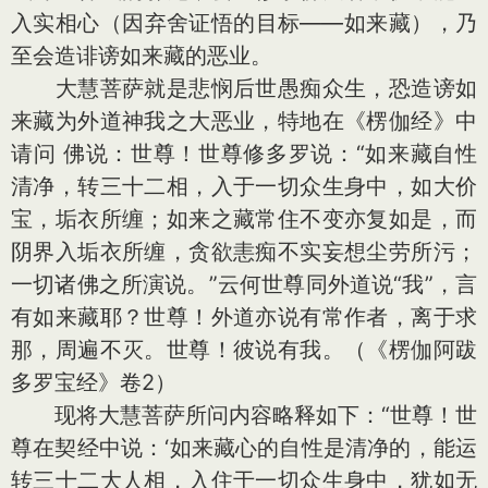
入实相心（因弃舍证悟的目标——如来藏），乃
至会造诽谤如来藏的恶业。
大慧菩萨就是悲悯后世愚痴众生，恐造谤如
来藏为外道神我之大恶业，特地在《楞伽经》中
请问 佛说：世尊！世尊修多罗说：“如来藏自性
清净，转三十二相，入于一切众生身中，如大价
宝，垢衣所缠；如来之藏常住不变亦复如是，而
阴界入垢衣所缠，贪欲恚痴不实妄想尘劳所污；
一切诸佛之所演说。”云何世尊同外道说“我”，言
有如来藏耶？世尊！外道亦说有常作者，离于求
那，周遍不灭。世尊！彼说有我。（《楞伽阿跋
多罗宝经》卷2）
现将大慧菩萨所问内容略释如下：“世尊！世
尊在契经中说：‘如来藏心的自性是清净的，能运
转三十二大人相，入住于一切众生身中，犹如无