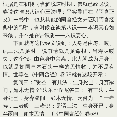
根据是在初转阿含解脱道时期，佛就已经隐说、
略说这唯识八识心王法理；平实导师在《阿含正
义》一书中，也从其他的阿含经文来证明阿含经
典中的“识”，有时候在谈第八识——本识真心如
来藏，并不是在讲识阴——六识妄心。
下面就有这段经文说到：人身是由寿、暖、
识三法具足时，说有情就具足命根，当寿尽暖
失，这个“识”由色身中舍离，此人就成为尸身；
也就是如同草木石头一样的无情物，并不是有
情。世尊在《中阿含经》卷58就有这段开示：
复问曰：“贤圣！有几法，生身死已，身弃冢
间，如木无情？”法乐比丘尼答曰：“有三法，生
身死已，身弃冢间，如木无情。云何为三？一者
寿，二者暖，三者识；是谓三法，生身死已，身
弃冢间，如木无情。”(《中阿含经》卷58)