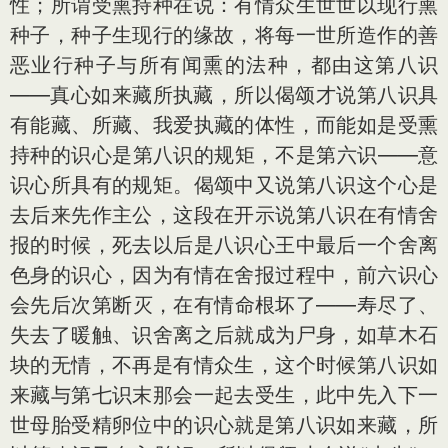
性；所谓受熏持种在说：有情众生世世以现行熏
种子，种子生现行的缘故，将每一世所造作的善
恶业行种子与所有闻熏的法种，都由这第八识
——真心如来藏所执藏，所以偈颂才说第八识具
有能藏、所藏、我爱执藏的体性，而能如是受熏
持种的识心是第八识的规矩，不是第六识——意
识心所具有的规矩。偈颂中又说第八识这个心是
去后来先作主公，这段在开示说第八识在有情舍
报的时候，死去以后是八识心王中最后一个舍离
色身的识心，因为有情在舍报过程中，前六识心
会先后次第断灭，在有情命根坏了——寿尽了、
失去了暖触、识舍离之后就成为尸身，如草木石
块的无情，不再是有情众生，这个时候第八识如
来藏与第七识末那会一起去受生，此中先入下一
世母胎受精卵位中的识心就是第八识如来藏，所