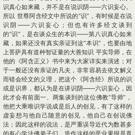
识真心如来藏，并不是在说识阴——六识妄心。
所以 世尊阿含经文中所说的“识”，有时候是在说
识阴——六识妄心；但也有许多经文谈到
的“识”，是在谈众生的本识——第八识真心如来
藏，如果还没有真实亲证到这“本识”，也要由地
上菩萨具有道种智证量的大善知识 平实导师，在
他的《阿含正义》书中来为大家详实来演述；对
于一般还没有亲证的凡夫，非常容易去依文解义
而错会经文的义理，把这个《阿含经》所说的识
或是识界，都认为是在讲识阴——六识妄心，因
此才会有前面一、两集谈到的这位佛教“导师”，
他把大乘唯识学说成是后人的创见，有了这样的
虚妄想与他自己随意的创见，他自己在创说佛
法；因此这样的说法，是严重误导近代为数甚多
的有心学法佛弟子们，造作这样的恶业果报是真