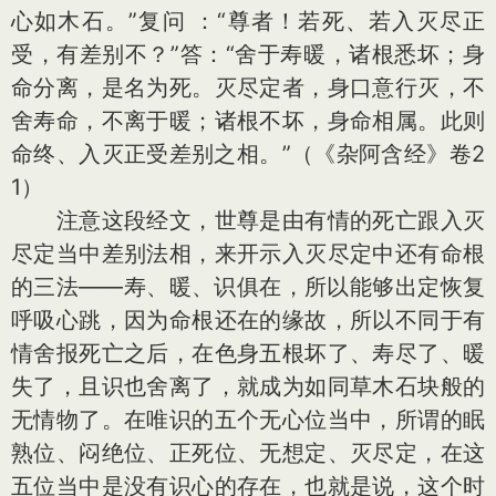
心如木石。”复问 ：“尊者！若死、若入灭尽正
受，有差别不？”答：“舍于寿暖，诸根悉坏；身
命分离，是名为死。灭尽定者，身口意行灭，不
舍寿命，不离于暖；诸根不坏，身命相属。此则
命终、入灭正受差别之相。”（《杂阿含经》卷2
1）
注意这段经文，世尊是由有情的死亡跟入灭
尽定当中差别法相，来开示入灭尽定中还有命根
的三法——寿、暖、识俱在，所以能够出定恢复
呼吸心跳，因为命根还在的缘故，所以不同于有
情舍报死亡之后，在色身五根坏了、寿尽了、暖
失了，且识也舍离了，就成为如同草木石块般的
无情物了。在唯识的五个无心位当中，所谓的眠
熟位、闷绝位、正死位、无想定、灭尽定，在这
五位当中是没有识心的存在，也就是说，这个时