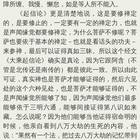
障所缠、我慢、懈怠，如是等人所不能入。
《起信论》更是清楚地说，这是要修禅定
的，是要修止的，一定要有一定的禅定力，也就
是声闻缘觉都要修禅定，为什么菩萨不修呢？菩
萨也要依于基本的禅定－也就是看话头的功夫－
来参禅，最后可以证得真如三昧。所以这个经文
《大乘起信论》确实是真论，因为它跟阿含（不
管是北传还是南传的）都是彼此一致。所以由此
可证，真实禅也是菩萨才能够证得的，然后六见
处的这个六种见处，也是菩萨才能够证得的，不
是声闻缘觉所能够了知，因为声闻缘觉他们最多
能够依于三明六通，能够间接证得第八识如来
藏。怎么说呢？因为他们能够当他证得宿命明的
时候，他亲自看到八万大劫的生死的内容，他
说：“果然有一个法，把过去八万大劫的记忆带到