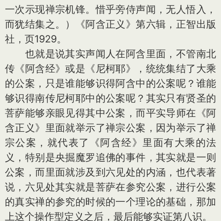
一次示现禅宗机锋。惜乎旁侍声闻，无人悟入，
而犹结集之。）《阿含正义》第六辑，正智出版
社，页1929。
也就是说其实声闻人在阿含里面，不管南北
传《阿含经》或是《尼柯耶》，统统集结了大乘
的公案，只是谁能够识得阿含中的公案呢？谁能
够识得南传尼柯耶中的公案呢？其实只有贤圣的
菩萨能够亲眼见得其中公案，而平实导师在《阿
含正义》里面就举示了禅宗公案，因为举示了禅
宗公案，就代表了《阿含经》里面有大乘的法
义，特别是央掘魔罗追佛的事件，其实就是一则
公案，而里面就涉及到六见处的内涵，也代表著
说，六见处其实就是菩萨在参究公案，进行公案
的真实禅的参究的时候的一个理论的基础，那加
上这个操作型定义之后，最后能够实证第八识。