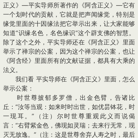
正义》—平实导师所著作的《阿含正义》—它有
一个划时代的贡献，它就是把声闻缘觉，特别是
缘觉里面的十因缘法把它举示出来，让大家能够
知道“识缘名色，名色缘识”这个辟支佛的智慧。
除了这个之外，平实导师还在《阿含正义》里面
举示了禅宗的公案，因为这个禅宗的公案，也让
《阿含经》里面所有的文献证据，都具有大乘的
法义。
我们看 平实导师在《阿含正义》里面，怎么
举示公案：
时世尊披郁多罗僧，出金色臂，告诸比
丘：“汝等当观：如来时时出世，如优昙钵花，时
一现耳。”（注）尔时世尊重观此义而说偈
言：“右臂紫金色，佛现如灵瑞；去来行无常，现
灭无放逸。”（注：这是世尊舍弃人寿之时，最后