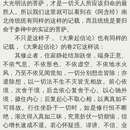
大光明法的菩萨，才是一切天人所应该归命的最
胜人。所以我们这里就可以看到在《阿含经》南
北传统统有同样的这样的记载，而且统统是要归
命于参禅中的实证的菩萨。
不只是这样子，《大乘起信论》也有同样的
记载，《大乘起信论》的卷2它这样说：
其修止者，住寂静处结加趺坐，端身正意、
不依气息、不依形色、不依虚空、不依地水火
风，乃至不依见闻觉知，一切分别想念皆除；亦
遣除想，以一切法不生不灭皆无相故。前心依
境，次舍于境，后念依心复舍于心。以心驰外
境，摄住内心；后复起心不取心相，以离真如不
可得故。行住坐卧于一切时，如是修行恒不断
绝，渐次得入真如三昧，究竟折伏一切烦恼，信
心增长速成不退。若心怀疑惑、诽谤、不信、业