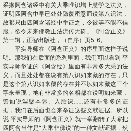
采撷阿含诸经中有关大乘唯识增上慧学之法义，
证明四阿含中早已处处隐覆密意而说第八识法，
故都只由四阿含诸经中举证之，令彼等不能不信
服，欲令未来佛教正法流传无碍。《阿含正义》
第一辑，正智出版社，（自序）页5-6。
平实导师在《阿含正义》的序里面这样子说
明。那我们在后面的系列里面，我们可以看到 平
实导师举证的《阿含经》里面有非常多大乘的法
义，而且处处都在说有第八识如来藏的存在，只
是这个第八识如来藏的存在并不以如来藏这三个
字来呈现，祂有非常多的名相都在说明如来藏，
譬如说涅槃本际、入胎识……还有非常多的证
据，我们在后面也会来举证这些文献证据。所以
说 平实导师的《阿含正义》就一举翻转了大家把
四阿含当作是“大乘非佛说”的一种文献证据，然