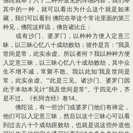
佛陀就举了六十二种外道见的详细内容，我们举
其中的一种，就可以看出为什么这个就是如来
藏，我们可以看到 佛陀在举这个常论里面的第三
种见，佛陀这样说，佛告诸比丘：
或有沙门、婆罗门，以种种方便入定意三
昧，以三昧心忆八十成劫败劫；彼作是言：“我及
世间是常，此实余虚。所以者何？我以种种方便
入定意三昧，以三昧心忆八十成劫败劫，其中众
生不增不减，常聚不散。我以此知‘我及世间是
常，此实余虚。’”此是三见。诸沙门、婆罗门因
此于本劫本见计“我及世间是常”。于四见中，齐
是不过。《长阿含经》卷14。
佛陀说，有一些沙门或婆罗门他们有禅定，
他们可以入定意三昧，然后以这个三昧心可以看
到过去八十个成劫跟败劫，也就是说这些外道他