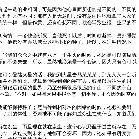
起来造的业相同，可是因为他心里面所想的是不同的，不同的
划种种又有不同；那有人是无意间，没有意识性地就拿了人家的
统统一样，但是作意、还有心想不同，就会导致业报、业果的不
有情，一者他会断灭，当他死了以后，时间就断掉；另外睡觉
下，他都没有办法感应这些业报的种子。所以，在这种情况下，
当我们念念之中就有八万一千生灭的时候，祂还是可以随应我
际都不会失去。所以，显然祂必须是一个心识，因为只有心可以
可以登陆火星的话，我跑到火星去骂某某某，那某某某一定听
而并不是如此。就算是他躲到别的宇宙去，或是以后往生的时
分隔很远很远的世界，乃至分隔很远很远的宇宙、不同的宇宙，
不算。”不对！如果是因果业报必然一切平等，不会因为时空的
能够保持种子；然后等到相对应的因缘的时候，祂必须要出
、了别的体性，否则祂不可能了解知道众生在想什么，知道我们
在发生，而且现在就在发生；这个心识乃至于过去就存在，乃
到今，从过去到未来，祂都不会变坏。因为，祂如果有所变异，