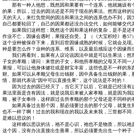
那有一种人他想，既然因和果要有一个连系，他就施设有个
的果；所以，过去的因法还是不同于现在的果法。然而这样的
天的天人，来扛负世间的因法和果法之间的连系也办不到，因
自己都要轮回了，自己的因果都还没办法交代，如何能够交代
如果我们这样想：既然这个因和果这样的复杂，是不是还有一
作业不亡，因缘会遇时，果报还自受。】（《大宝积经》卷5
这个业种被保存下来，直到后世因缘成熟的时候，它就会兑现
种是要怎么作？业种的连系、维系，以及最后感应这个因缘而
我们再看到，如果有人议论说因法中就是可以生果法；然而
子女的孝顺；请问：来世的子女，和他所孝顺的父母又不同一
果报，可以让他身体健壮或是财宝丰富，这些也是不一样的东
财。如果可以从孝顺父母生出钱财，因中具备生出钱财的果，
情，那就代表说“因中可以直接生果”，这个说法是不对的！
因为过去的因已经灭了，当它灭了以后，它就是已经没有这
果法里面是含有因法，就是说我后来被人家孝顺，就是因为我
顺，被子女奉待，这样跟过去所孝顺的那个父母还是不同样的有
如果具备过去那个因，那必须要过去的那个父母，就复生到
也不一样了啊！过去的我和现在的我以及未来我，三世都不同
是难以思议的！
这样难以思议的法，祂不是心识，祂也不是物质，所以祂是
这个因，没有办法直接出生善果，所以必须要先出生一个种子