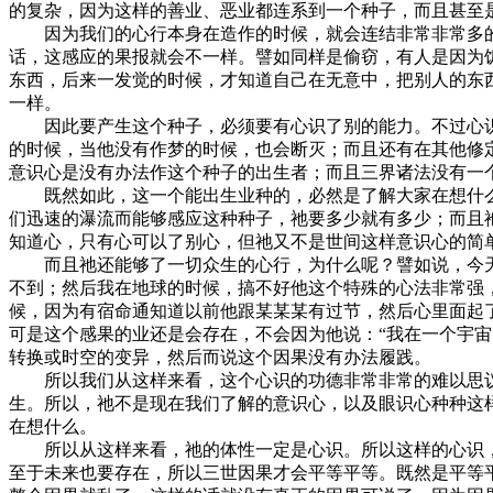
的复杂，因为这样的善业、恶业都连系到一个种子，而且甚至
因为我们的心行本身在造作的时候，就会连结非常非常多的
话，这感应的果报就会不一样。譬如同样是偷窃，有人是因为
东西，后来一发觉的时候，才知道自己在无意中，把别人的东
一样。
因此要产生这个种子，必须要有心识了别的能力。不过心识
的时候，当他没有作梦的时候，也会断灭；而且还有在其他修
意识心是没有办法作这个种子的出生者；而且三界诸法没有一
既然如此，这一个能出生业种的，必然是了解大家在想什么
们迅速的瀑流而能够感应这种种子，祂要多少就有多少；而且
知道心，只有心可以了别心，但祂又不是世间这样意识心的简
而且祂还能够了一切众生的心行，为什么呢？譬如说，今天
不到；然后我在地球的时候，搞不好他这个特殊的心法非常强
候，因为有宿命通知道以前他跟某某某有过节，然后心里面起
可是这个感果的业还是会存在，不会因为他说：“我在一个宇
转换或时空的变异，然后而说这个因果没有办法履践。
所以我们从这样来看，这个心识的功德非常非常的难以思议
生。所以，祂不是现在我们了解的意识心，以及眼识心种种这
在想什么。
所以从这样来看，祂的体性一定是心识。所以这样的心识，
至于未来也要存在，所以三世因果才会平等平等。既然是平等