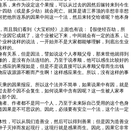
系，来作为设定这个果报，可以从过去的因然后辗转来到今生
十四劫（或是多少劫）就会死亡。就算是请三界顶的非想非非想
何把他所连系的因果中间这一个法，然后来转交给谁呢？他本身
。
，而且我们看到《大宝积经》上面也有说：【假使经百劫，所
个业因它成就了，这个业被记下来，中间就会有一定的连系，让
个业种这样的说法，一开始并不是大家都能够理解，到底出生业
这样的。
有关系，但是因法，譬如说这个人孝顺父母，那来世他就得到
辙的，是没有办法连结的。乃至于说孝顺，他可以感生比较好的
上感应的果报如是，但是不是说直接可以从孝顺父母而生出钱
物应该源源不断而产生啊！这样感应果生。所以，没有这样的事
乘的因果报应。所以这个法并不简单，如果说果中有因，就是
过去那个因不会复生，如何说果中含有因呢？这一生被人家孝
去那个因。
者、作者都不是同一个人，乃至于未来际自己受用的这个色身
道因果是不可思议的。因此，必须要有安立一个法，这个法一定
性，可以从我们造善业，然后可以得到善果；但是因为造善业
种子灭掉而发起现行，这现行就是感果而生。因此，因果它非常