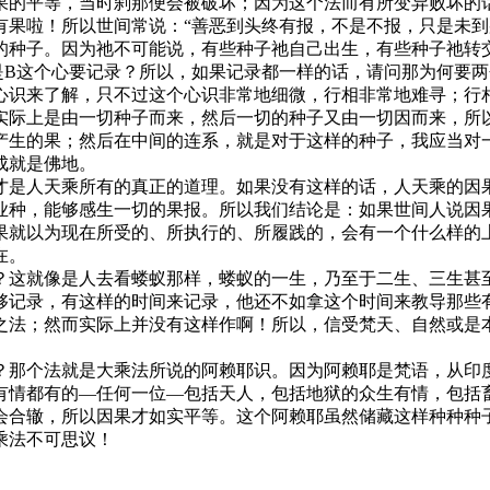
果的平等，当时刹那便会被破坏；因为这个法而有所变异败坏的
啦！所以世间常说：“善恶到头终有报，不是不报，只是未到
的种子。因为祂不可能说，有些种子祂自己出生，有些种子祂转
是B这个心要记录？所以，如果记录都一样的话，请问那为何要
心识来了解，只不过这个心识非常地细微，行相非常地难寻；行
际上是由一切种子而来，然后一切的种子又由一切因而来，所以
产生的果；然后在中间的连系，就是对于这样的种子，我应当对
成就是佛地。
是人天乘所有的真正的道理。如果没有这样的话，人天乘的因果
业种，能够感生一切的果报。所以我们结论是：如果世间人说因
果就以为现在所受的、所执行的、所履践的，会有一个什么样的
在。
这就像是人去看蝼蚁那样，蝼蚁的一生，乃至于二生、三生甚至
够记录，有这样的时间来记录，他还不如拿这个时间来教导那些
之法；然而实际上并没有这样作啊！所以，信受梵天、自然或是
那个法就是大乘法所说的阿赖耶识。因为阿赖耶是梵语，从印度
有情都有的—任何一位—包括天人，包括地狱的众生有情，包括
会合辙，所以因果才如实平等。这个阿赖耶虽然储藏这样种种种
乘法不可思议！