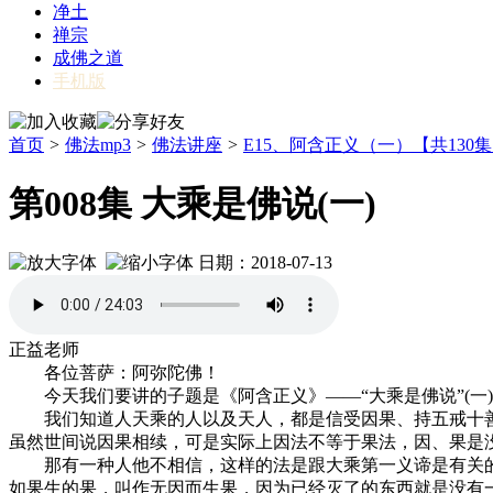
净土
禅宗
成佛之道
手机版
首页
>
佛法mp3
>
佛法讲座
>
E15、阿含正义（一）【共130
第008集 大乘是佛说(一)
日期：2018-07-13
正益老师
各位菩萨：阿弥陀佛！
今天我们要讲的子题是《阿含正义》——“大乘是佛说”(一
我们知道人天乘的人以及天人，都是信受因果、持五戒十善
虽然世间说因果相续，可是实际上因法不等于果法，因、果是
那有一种人他不相信，这样的法是跟大乘第一义谛是有关的
如果生的果，叫作无因而生果，因为已经灭了的东西就是没有