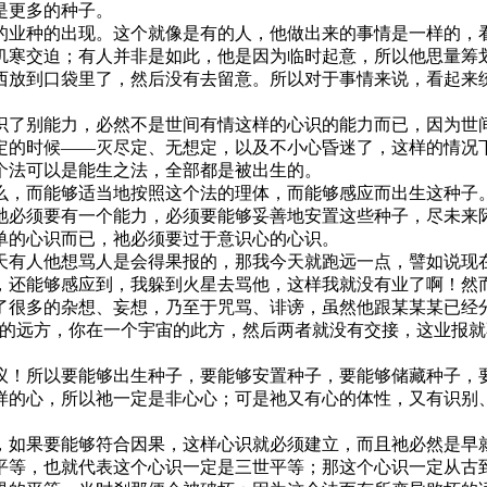
是更多的种子。
业种的出现。这个就像是有的人，他做出来的事情是一样的，看
饥寒交迫；有人并非是如此，他是因为临时起意，所以他思量筹
西放到口袋里了，然后没有去留意。所以对于事情来说，看起来
了别能力，必然不是世间有情这样的心识的能力而已，因为世间
定的时候——灭尽定、无想定，以及不小心昏迷了，这样的情况
个法可以是能生之法，全部都是被出生的。
，而能够适当地按照这个法的理体，而能够感应而出生这种子。
祂必须要有一个能力，必须要能够妥善地安置这些种子，尽未来
单的心识而已，祂必须要过于意识心的心识。
有人他想骂人是会得果报的，那我今天就跑远一点，譬如说现在
，还能够感应到，我躲到火星去骂他，这样我就没有业了啊！然
了很多的杂想、妄想，乃至于咒骂、诽谤，虽然他跟某某某已经
宙的远方，你在一个宇宙的此方，然后两者就没有交接，这业报就
！所以要能够出生种子，要能够安置种子，要能够储藏种子，要
样的心，所以祂一定是非心心；可是祂又有心的体性，又有识别
如果要能够符合因果，这样心识就必须建立，而且祂必然是早就
平等，也就代表这个心识一定是三世平等；那这个心识一定从古