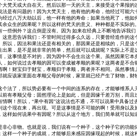
大梵天或大自在天。然后以那一天的天主，来接受这个果报的连
说法是有问题的！因为大梵天主，他有他的寿命，他经过可能六
为经过八万大劫以后，他一样有他的寿命；如果当他死了，他如
其余众生的因果呢？所以这样的梵天的意义、种种都是不实际的
些例外？这点倒是没有。因为 如来在经典上不断地告诉我们
7）这意思告诉我们：不管时间过得多么久远，只要曾经造作的这
。所以，因法和果法还是有相关的，那因果还是相续的，只是这
生出果，是不是就非常的简单，然后就可以成就呢？实际上不是
，这事情是不对的，因为因中不会生出这个果。虽然因果它本身
人，如何说过去孝顺的因可以变成被孝顺的果呢？这两者是不合
西啊！财宝归于财宝，孝顺归于孝顺，两者并不相同。虽然事情
那就应该家里面在孝顺父母的时候，家里就已经产生了财物，财
个法了，所以势必要有一个中间的连系的存在，才能够维系人天
以前有孝顺父母；固然理论上是如此，但是因缘千差万别，而且
情啊！所以，“果中有因”这说法也不通，不可以说果中具备过
这个现在来，再出现。可是这事情是不可能的啊！受用身以及施
，这样如何说果中有因呢？所以从这个地方，我们简单就可以知
非心非物。也就是说，我们说有一个种子，这个种子它的功能体
；这样一个种子的成就，才能够后来感应因缘现起的时候，就这