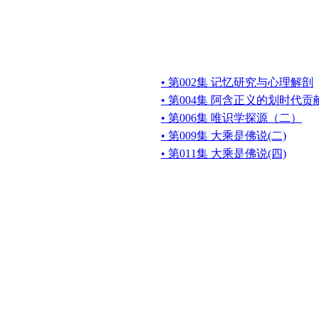
• 第002集 记忆研究与心理解剖
• 第004集 阿含正义的划时代贡
• 第006集 唯识学探源（二）
• 第009集 大乘是佛说(二)
• 第011集 大乘是佛说(四)