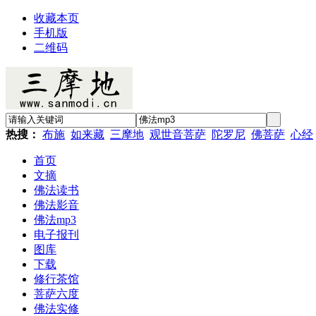
收藏本页
手机版
二维码
热搜：
布施
如来藏
三摩地
观世音菩萨
陀罗尼
佛菩萨
心经
首页
文摘
佛法读书
佛法影音
佛法mp3
电子报刊
图库
下载
修行茶馆
菩萨六度
佛法实修