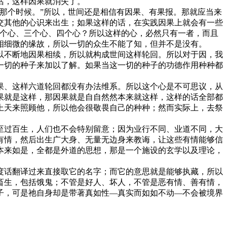
话，这样因果就消失了。
那个时候。”所以，世间还是相信有因果、有果报。那就应当来
交其他的心识来出生；如果这样的话，在实践因果上就会有一些
两个心、三个心、四个心？所以这样的心，必然只有一者，而且
相细微的缘故，所以一切的众生不能了知，但并不是没有。
不断地因果相续，所以就构成世间这样轮回。所以对于因，我
一切的种子来加以了解。如果当这一切的种子的功德作用种种都
、这样六道轮回都没有办法维系。所以这个心是不可思议，从
果就是这样，那因果就是自自然然本来就这样，这样的话全部都
上天来照顾他，所以他会很敬畏自己的种种；然而实际上，去祭
过百生，人们也不会特别留意；因为业行不同、业道不同，大
有情，然后出生广大身、无量无边身来教诲，让这些有情能够信
本来如是，全都是外道的思想，那是一个施设的玄学以及理论，
话翻译过来直接取它的名字；而它的意思就是能够执藏，所以
畜生，包括饿鬼；不管是好人、坏人，不管是恶有情、善有情，
子，可是祂自身却是带著真如性—真实而如如不动—不会被境界