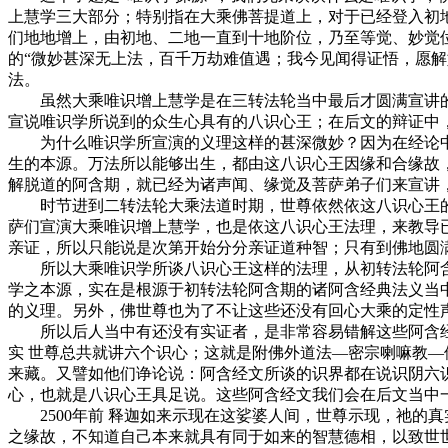
上慧学三大部分；特别指在大乘佛菩提道上，对于已经登入初
们地地增上，由初地、二地一直到十地阶位，乃至等觉、妙觉
的“微妙甚深无上法，百千万劫难值遇；我今见闻得证悟，愿解
法。
虽然大乘唯识增上慧学是在三转法轮当中最后才圆满宣讲的
宣说唯识学所说到的众生心具有的八识心王；在后文的辩证中
为什么唯识学所宣演的义理这样的甚深微妙？因为在经论中常
生的本源。万法所以能够出生，都由这八识心王因缘和合缘故
解脱道的阿含期，就已经为诸声闻、缘觉及菩萨弟子们来宣讲
时节进到二转法轮大乘法道时期，世尊依然依这八识心王的
萨们宣演大乘唯识增上慧学，也是依这八识心王法理，来教导
亲证，所以只能说是次第开始分分亲证道种智；只有到佛地圆
所以大乘唯识学所谈八识心王这样的法理，从初转法轮阿含
学之本源，实在是根源于初转法轮阿含期的诸阿含经典法义当
的义理。另外，佛世尊也为了不让这些还没有回心大乘的定性
所以后人当中有还没有实证者，是非常容易错解这些阿含经文
实 世尊总共就讲六个识心；这就是附佛外道法—密宗喇嘛教
来藏。又譬如他们诤论说：阿含经文所谈的识界都在说识阴六
心，也就是八识心王具足说。这些阿含经文我们会在后文当中
2500年前 释迦如来示现在这娑婆人间，世尊示现，祂的
之缘故，不知道自己本来就具有同于如来的智慧德相，以致世