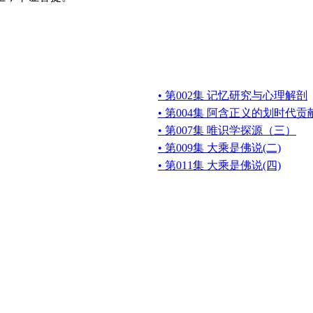
• 第002集 记忆研究与心理解剖
• 第004集 阿含正义的划时代贡
• 第007集 唯识学探源（三）
• 第009集 大乘是佛说(二)
• 第011集 大乘是佛说(四)