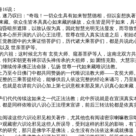
16说︰
乃叹曰：“奇哉！一切众生具有如来智慧德相，但以妄想执著而
藏。依众生皆本具真心如来藏的缘故，众生皆是同于如来，具
痴昏暗所遮障，以致认假为真，因此智慧光明无法显发，而导致
本心所开演的八识心王法理。世尊在悟入真实法道之后，初始在
正觉教团中的大乘证悟菩萨们，历代诸大乘菩萨们，都是共说此心
以及 世亲菩萨等。
六祖；这时候北方有 玄奘大师、窥基菩萨等人，这南北双方共
，传到宋朝更有禅宗话头禅传承的大祖师，如 圜悟克勤、大慧宗
们继续传承佛正法命脉，弘扬 世尊一代如来藏唯识法教。
乃至今日佛门中都共同赞扬的一代唯识法教大师——玄奘大师。
完整的三乘菩提经论，能够供后人依这完整的经论来诵习，乃至能
，也就是在讲前六识心加上第七识意根末那及第八识真心如来藏
们代代传续这如来之一代正法法教；此中所说就是在宣演真实本
，都是同样依唯识八识心王法理来宣讲，前后三转法轮都是依真
阅读这些六识论邪见相关著作，尤其他也有阅读密宗喇嘛教宗喀
中观藏密六识论邪见这些人所误导，受到这样的邪见的影响，有
术的研究，那只是佛学不是佛法，众生没有办法依这来成就佛道