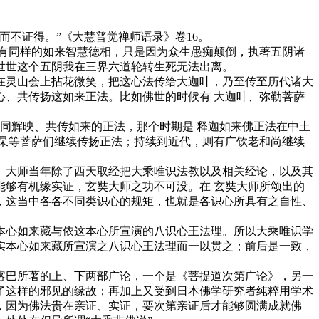
不证得。”《大慧普觉禅师语录》卷16。
有同样的如来智慧德相，只是因为众生愚痴颠倒，执著五阴诸
世世这个五阴我在三界六道轮转生死无法出离。
灵山会上拈花微笑，把这心法传给大迦叶，乃至传至历代诸大
、共传扬这如来正法。比如佛世的时候有 大迦叶、弥勒菩萨
同辉映、共传如来的正法，那个时期是 释迦如来佛正法在中土
杲等菩萨们继续传扬正法；持续到近代，则有广钦老和尚继续
大师当年除了西天取经把大乘唯识法教以及相关经论，以及其
够有机缘实证，玄奘大师之功不可没。在 玄奘大师所颂出的
，这当中各各不同类识心的规矩，也就是各识心所具有之自性、
心如来藏与依这本心所宣演的八识心王法理。所以大乘唯识学
实本心如来藏所宣演之八识心王法理而一以贯之；前后是一致，
巴所著的上、下两部广论，一个是《菩提道次第广论》，另一
了这样的邪见的缘故；再加上又受到日本佛学研究者纯粹用学术
，因为佛法贵在亲证、实证，要次第亲证后才能够圆满成就佛