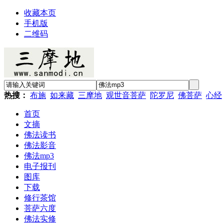
收藏本页
手机版
二维码
热搜：
布施
如来藏
三摩地
观世音菩萨
陀罗尼
佛菩萨
心经
首页
文摘
佛法读书
佛法影音
佛法mp3
电子报刊
图库
下载
修行茶馆
菩萨六度
佛法实修