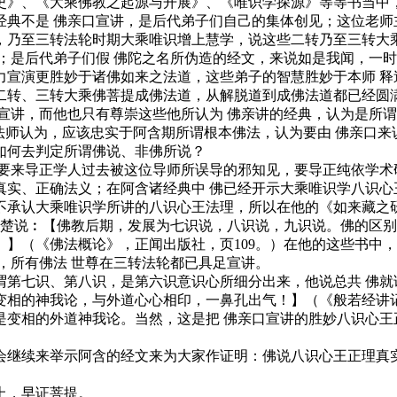
史》、《大乘佛教之起源与开展》、《唯识学探源》等等书当中，
不是 佛亲口宣讲，是后代弟子们自己的集体创见；这位老师
，乃至三转法轮时期大乘唯识增上慧学，说这些二转乃至三转大
；是后代弟子们假 佛陀之名所伪造的经文，来说如是我闻，一时
宣演更胜妙于诸佛如来之法道，这些弟子的智慧胜妙于本师 释
到二转、三转大乘佛菩提成佛法道，从解脱道到成佛法道都已经圆
讲，而他也只有尊崇这些他所认为 佛亲讲的经典，认为是所谓
法师认为，应该忠实于阿含期所谓根本佛法，认为要由 佛亲口
如何去判定所谓佛说、非佛所说？
来导正学人过去被这位导师所误导的邪知见，要导正纯依学术
真实、正确法义；在阿含诸经典中 佛已经开示大乘唯识学八识心
认大乘唯识学所讲的八识心王法理，所以在他的《如来藏之研
清楚说︰【佛教后期，发展为七识说，八识说，九识说。佛的区
】（《佛法概论》，正闻出版社，页109。）在他的这些书中
，所有佛法 世尊在三转法轮都已具足宣讲。
七识、第八识，是第六识意识心所细分出来，他说总共 佛就
相的神我论，与外道心心相印，一鼻孔出气！】（《般若经讲记》
是变相的外道神我论。当然，这是把 佛亲口宣讲的胜妙八识心王
继续来举示阿含的经文来为大家作证明：佛说八识心王正理真实
上，早证菩提。