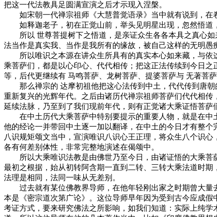
把这一代法教具足圆满宣演之后才示现入涅槃。
如宋朝一代禅宗祖师《大慧普觉语录》当中就有说到，在卷
如释迦老子，初在正觉山前，举头见明星出现，忽然悟道，遂
所以 世尊菩提树下之悟道，是亲证众生各各本具之真心如来
法当作是真实我、当作是我所有的缘故，被自己这样的无明愚
所以唯识之本源在讲众生所具有的真实本心如来藏，与依这
乘菩萨们，都是以心印心、代代相传；把这正法传续到今日之
等，后代更继续有 马鸣菩萨、龙树菩萨、提婆菩萨与 无著菩萨
那么禅宗的 达摩初祖他把这心法传到中土，代代传到唐朝的
重新复兴的光辉年代。之后由诸历代禅宗祖师菩萨们代代相传
延续法脉，乃至到了我们现前年代，则有正觉诸大乘证悟菩萨
在中土历代大乘菩萨中特别要提示的重要人物，就是在中土
他的经论一并带回中土逐一加以翻译，在中土的今日才有整个
八识规矩颂文当中，宣演唯识八识心王正理，将众生八个识心
各有何差别体性，非常完整地演述在偈颂中。
所以大乘唯识法教是由佛世乃至今日，由诸证悟的大乘菩萨
最初之根据，始从初转阿含期一直到二转、三转大乘法道时期
法理是相同，法同一味从无差别。
过去就有某位佛教界导师，在他年轻刚出家之时期曾大量去
本是《密宗道次第广论》。这位导师早年因为受到古今应成假
考证方式，要来研究佛法之所影响，如我们知道：实际上纯学