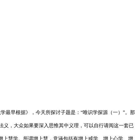
学最早根据》，今天所探讨子题是：“唯识学探源（一）”。那
法义，大众如果要深入思惟其中义理，可以自行请阅这一套已
增上慧学。所谓增上慧，意涵包括有增上戒学、增上心学、增