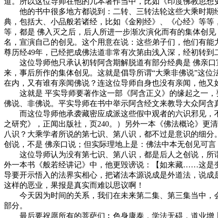
道。所以这位导师在他的几本著作当中，比如《印度佛教思想
他的书中很多地方都说到：二转、三转法轮这些大乘时期经典
典，包括大、小品般若诸经，比如《金刚经》、《心经》等等
等，都是 佛入灭之后，后人所进一步渐次演化而有的集体创见
名，宣演自己的创见。这个用意在说：这些弟子们，他们有能力
尊历经49年，已经把成佛法道非常有次第由浅入深，经初转
这位导师他只承认初转阿含期解脱道有部分经典是 佛亲口宣
来，事后所作的集体创见。这就是倡导所谓“大乘非佛说”这位
在内，又有谁有亲闻佛说？连这位导师自身也没有亲闻，他又
这就是 平实导师要著作这一部《阿含正义》的缘起之一，要
佛说、非佛说。平实导师在书中举示阿含经文来教导大众阿含
而这位导师他承袭藏密应成派这些假中观者的六识邪见，不承
之研究》，正闻出版社，页240。）另外一本《佛法概论》更
八识？大乘学者所说的第七识、第八识，都不过是意识的细分。
创说，不是 佛亲口说；但实际理地上是：佛法中本无创见可言
这位导师认为没有第七识、第八识，都是后人之创说，所谓第
外一本书《般若经讲记》中，他更毁谤说：【如来藏……这是变
导要开示悟入的法界实相心，把诸法本源说成是外道法，说成
这样的恶业，果报是真实而难以思议啊！
今天因为时间的关系，我们在未来第二集、第三集当中，会
部分。
最后要祝愿所有的菩萨们︰色身康泰，学法无碍，道业增