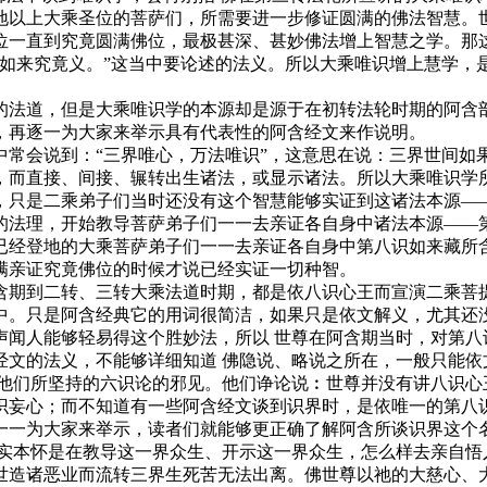
地以上大乘圣位的菩萨们，所需要进一步修证圆满的佛法智慧。
位一直到究竟圆满佛位，最极甚深、甚妙佛法增上智慧之学。那
如来究竟义。”这当中要论述的法义。所以大乘唯识增上慧学，
法道，但是大乘唯识学的本源却是源于在初转法轮时期的阿含部
，再逐一为大家来举示具有代表性的阿含经文来作说明。
会说到：“三界唯心，万法唯识”，这意思在说：三界世间如
，而直接、间接、辗转出生诸法，或显示诸法。所以大乘唯识学
，只是二乘弟子们当时还没有这个智慧能够实证到这诸法本源—
法理，开始教导菩萨弟子们一一去亲证各自身中诸法本源——第
已经登地的大乘菩萨弟子们一一去亲证各自身中第八识如来藏所
满亲证究竟佛位的时候才说已经实证一切种智。
期到二转、三转大乘法道时期，都是依八识心王而宣演二乘菩提
中。只是阿含经典它的用词很简洁，如果只是依文解义，尤其还
声闻人能够轻易得这个胜妙法，所以 世尊在阿含期当时，对第八
的法义，不能够详细知道 佛隐说、略说之所在，一般只能依
—他们所坚持的六识论的邪见。他们诤论说︰世尊并没有讲八识心
识妄心；而不知道有一些阿含经文谈到识界时，是依唯一的第八
一一为大家来举示，读者们就能够更正确了解阿含所谈识界这个
真实本怀是在教导这一界众生、开示这一界众生，怎么样去亲自悟
世造诸恶业而流转三界生死苦无法出离。佛世尊以祂的大慈心、大