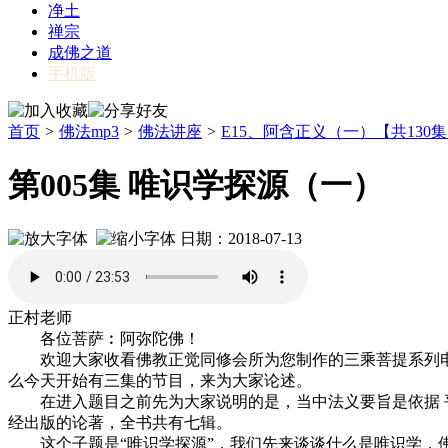
净土
禅宗
成佛之道
手机版
首页
>
佛法mp3
>
佛法讲座
>
E15、阿含正义（一）【共130
第005集 唯识学探源（一）
日期：2018-07-13
正村老师
各位菩萨︰阿弥陀佛！
欢迎大家收看佛教正觉同修会所为您制作的三乘菩提系列电视
么今天开始有三集的节目，来为大家论述。
在进入题目之前先为大家说明的是，当中法义要旨是依据 平
经出版的论著，全书共有七辑。
这个子题是“唯识学探源”，我们先来谈谈什么是唯识学，佛