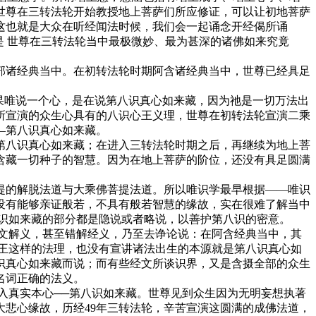
世尊在三转法轮开始教授地上菩萨们所应修证，可以让初地菩萨
这也就是大众在听经闻法时候，我们会一起诵念开经偈所诵
是 世尊在三转法轮当中最极微妙、最为甚深的诸佛如来究竟
诸经典当中。在初转法轮时期阿含诸经典当中，世尊已经具足
果唯说一个心，是在说第八识真心如来藏，因为祂是一切万法出
所宣演的众生心具有的八识心王义理，世尊在初转法轮宣演二乘
—第八识真心如来藏。
八识真心如来藏；在进入三转法轮时期之后，再继续为地上菩
含藏一切种子的智慧。因为在地上菩萨的阶位，还没有具足圆满
的解脱法道与大乘佛菩提法道。所以唯识学最早根据——唯识
没有能够亲证般若，不具有般若智慧的缘故，实在很难了解当中
识如来藏的部分都是隐说或者略说，以善护第八识的密意。
文解义，甚至错解经义，乃至去诤论说：在阿含经典当中，其
王这样的法理，也没有宣讲诸法出生的本源就是第八识真心如
识真心如来藏而说；而有些经文所谈识界，又是含摄全部的众生
名词正确的法义。
入真实本心──第八识如来藏。世尊见到众生因为无明妄想执著
悲心缘故，历经49年三转法轮，辛苦宣演这圆满的成佛法道，