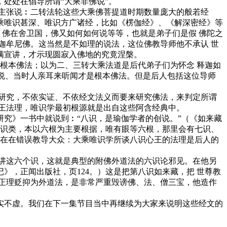
处处在倡导所谓“大乘非佛说”。
主张说︰二转法轮这些大乘佛菩提道时期数量庞大的般若经
乘唯识甚深、唯识方广诸经，比如《楞伽经》、《解深密经》等
 佛在舍卫国，佛又如何如何说等等，也就是弟子们是假 佛陀之
迦牟尼佛。这当然是不如理的说法，这位佛教导师他不承认 世
满宣讲，才示现圆寂入佛地的究竟涅槃。
根本佛法；以为二、三转大乘法道是后代弟子们为怀念 释迦如
来说、当时人亲耳来听闻才是根本佛法。但是后人包括这位导师
研究，不依实证、不依经文法义而要来研究佛法，来判定所谓
王法理，唯识学最初根源就是出自这些阿含经典中。
究》一书中就说到︰“八识，是瑜伽学者的创说。”（《如来藏
别识类，本以六根为主要根据，唯有眼等六根，那里会有七识、
，在在错误教导大众：大乘唯识学所谈八识心王的法理是后人的
讲这六个识，这就是典型的附佛外道法的六识论邪见。在他另
，正闻出版社，页124。）这是把第八识如来藏，把 世尊教
正理贬抑为外道法，是非常严重毁谤佛、法、僧三宝，他造作
不虚。我们在下一集节目当中再继续为大家来说明这些经文的