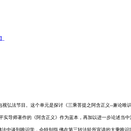
集】
弘法节目。这个单元是探讨《三乘菩提之阿含正义--兼论唯识
实导师著作的《阿含正义》作为蓝本，再加以进一步论述当中
法中谈到唯识学，会特别指 佛在第三转法轮所宣讲的大乘唯识