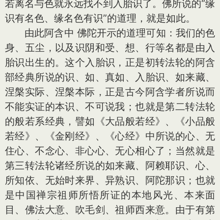
若离名与色就永远找不到入胎识了。佛所说的“缘
识有名色、缘名色有识”的道理，就是如此。
由此阿含中 佛陀开示的道理可知：我们的色
身、五尘，以及识阴和受、想、行等名都是由入
胎识出生的。这个入胎识，正是初转法轮的阿含
部经典所说的识、如、真如、入胎识、如来藏、
涅槃实际、涅槃本际，正是古今阿含学者所说而
不能实证的本识、不可说我；也就是第二转法轮
的般若系经典，譬如《大品般若经》、《小品般
若经》、《金刚经》、《心经》中所说的心、无
住心、不念心、非心心、无心相心了；当然就是
第三转法轮诸经所说的如来藏、阿赖耶识、心、
所知依、无始时来界、异熟识、阿陀那识；也就
是中国禅宗祖师所悟所证的本地风光、本来面
目、佛法大意、吹毛剑、祖师西来意。由于有第