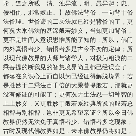
珍，道之所贱。清、浊异流，明、愚异趣；忠、
佞相仇，邪常嫉正。】故佛法背俗，一向背于俗
法俗理。世俗谛的二乘法就已经是背俗的了，更
何况大乘佛法的甚深般若妙义，当知更加背俗，
更不是世间人意识思惟所能了知的；所以，佛门
内外真悟者少、错悟者多是古今不变的定律；所
以现代佛教界的大师与诸学人，对极为粗浅的二
乘菩提的断我见的智慧境界尚且都已经误会了，
都落在意识心上而自以为已经证得解脱境界；若
是胜妙于二乘法百千倍的大乘菩提般若，那就更
没有修证的可能了；更何况无生法忍一切种智的
上上妙义，又更胜妙于般若系经典所说的般若总
相智与别相智，岂非更无希望亲证？所以今日佛
教界仍然无法免于真悟者少、错悟者多之现象；
古时及现代佛教界如是，未来佛教界仍将如是，