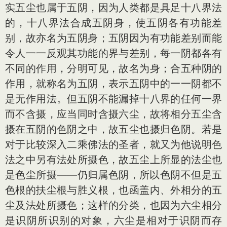
实五尘也属于五阴，因为人类都是具足十八界法
的，十八界法合成五阴身，使五阴各有功能差
别，故亦名为五阴身；五阴因为有功能差别而能
令人一一反观其功能的界与差别，每一阴都各有
不同的作用，分明可见，故名为身；合五种阴的
作用，就称名为五阴，表示五阴中的一一阴都不
是无作用法。但五阴不能漏掉十八界的任何一界
而不含摄，应当同时含摄六尘，故将相分五尘含
摄在五阴的色阴之中，故五尘也摄归色阴。若是
对于比较深入二乘佛法的圣者，就又为他说明色
法之中另有法处所摄色，故五尘上所显的法尘也
是色尘所摄——仍归属色阴，所以色阴不但是五
色根的扶尘根与胜义根，也函盖内、外相分的五
尘及法处所摄色；这样的分类，也因为六尘相分
是识阴所识别的对象，六尘是相对于识阴而存