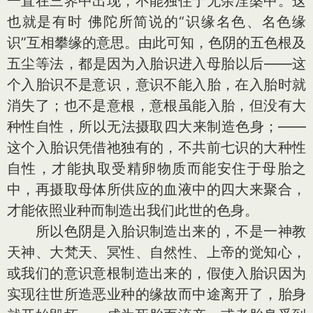
一直在三界中出现，不能独住于无余涅槃中。这
也就是有时 佛陀所简说的“识缘名色、名色缘
识”互相攀缘的意思。由此可知，色阴的五色根及
五尘等法，都是因为入胎识进入母胎以后——这
个入胎识不是意识，意识不能入胎，在入胎时就
消失了；也不是意根，意根虽能入胎，但没有大
种性自性，所以无法摄取四大来制造色身；——
这个入胎识凭借祂独有的，不共前七识的大种性
自性，才能执取受精卵物质而能安住于母胎之
中，再摄取母体所供应的血液中的四大来聚合，
才能依照业种而制造出我们此世的色身。
所以色阴是入胎识制造出来的，不是一神教
天神、大梵天、冥性、自然性、上帝的觉知心，
或我们的意识意根制造出来的，假使入胎识因为
实现往世所造恶业种的缘故而中途离开了，胎身