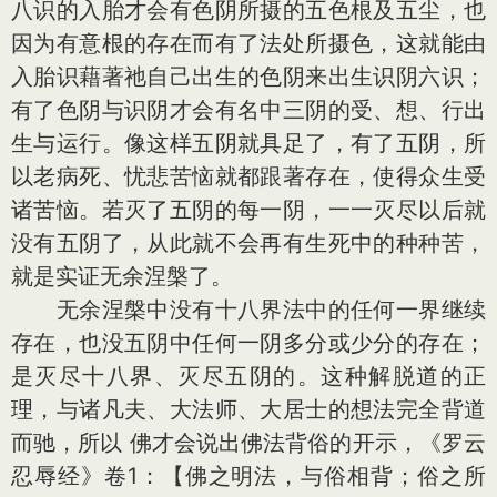
八识的入胎才会有色阴所摄的五色根及五尘，也
因为有意根的存在而有了法处所摄色，这就能由
入胎识藉著祂自己出生的色阴来出生识阴六识；
有了色阴与识阴才会有名中三阴的受、想、行出
生与运行。像这样五阴就具足了，有了五阴，所
以老病死、忧悲苦恼就都跟著存在，使得众生受
诸苦恼。若灭了五阴的每一阴，一一灭尽以后就
没有五阴了，从此就不会再有生死中的种种苦，
就是实证无余涅槃了。
无余涅槃中没有十八界法中的任何一界继续
存在，也没五阴中任何一阴多分或少分的存在；
是灭尽十八界、灭尽五阴的。这种解脱道的正
理，与诸凡夫、大法师、大居士的想法完全背道
而驰，所以 佛才会说出佛法背俗的开示，《罗云
忍辱经》卷1：【佛之明法，与俗相背；俗之所