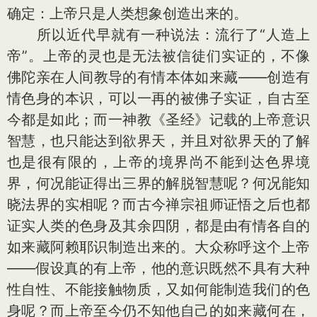
确定：上帝只是人类想象创造出来的。
所以近代早就有一种说法：流行了“人造上
帝”。上帝的灵也是无法被信徒们实证的，不像
佛陀亲在人间教导的有情本体如来藏——创造有
情色身的本识，可以一再的被佛子实证，自古至
今都是如此；而一神教《圣经》记载的上帝意识
智慧，也只能达到欲界天，并且对欲界天的了解
也是很有限的，上帝的境界尚不能到达色界境
界，何况能证得出三界的解脱智慧呢？何况能知
晓法界的实相呢？而古今禅宗祖师证悟之后也都
证实人类的色身及其余四阴，都是由有情各自的
如来藏阿赖耶识制造出来的。大众称呼这个上帝
——假设真的有上帝，他的意识既然不具有大种
性自性、不能接触物质，又如何能制造我们的色
身呢？而上帝至今仍不知他自己的如来藏何在，