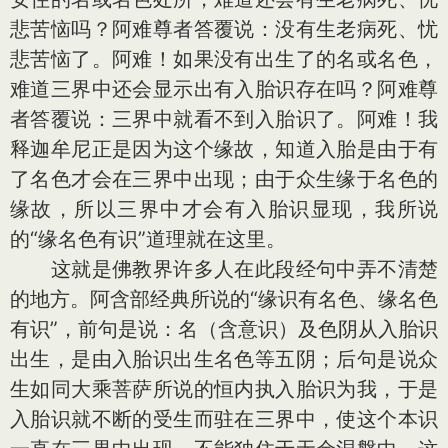
悲苦恼吗？阿难尊者答覆说：没有生老病死、忧
悲苦恼了。阿难！如果没有出生了的名或名色，
难道三界中还会显示出有入胎识存在吗？阿难尊
者答覆说：三界中就看不到入胎识了。阿难！我
释迦牟尼正是因为这个缘故，知道入胎是由于有
了名色才会在三界中出现；由于众生缘于名色的
缘故，所以三界中才会有入胎识显现，我所说
的“缘名色有识”道理就在这里。
这就是佛教界许多人在此段经句中弄不清楚
的地方。阿含部经典所说的“缘识有名色、缘名色
有识”，前句是说：名（含意识）及色阴从入胎识
出生，是由入胎识出生名色等五阴；后句是说众
生如同大乘菩萨所说的恒内执入胎识为我，于是
入胎识就不断的受生而驻在三界中，使这个本识