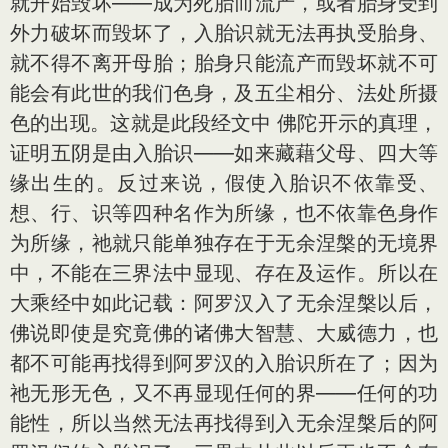
就开始毁坏——成为死胎而流产，或者胎身受到
外力破坏而毁坏了，入胎识就无法再执受胎身、
就不得不离开母胎；胎身只能流产而毁坏就不可
能会有此世的我们色身，及五尘相分、法处所摄
色的出现。这就是此段经文中 佛陀开示的真理，
证明五阴是由入胎识——如来藏藉父母、四大等
缘出生的。反过来说，假使入胎识不依靠受、
想、行、识等四种名作为所缘，也不依靠色身作
为所缘，祂就只能单独存在于无余涅槃的无境界
中，不能在三界法中显现、存在及运作。所以在
大乘经中如此记载：阿罗汉入了无余涅槃以后，
佛说即使是究竟佛的诸佛大智慧、大威德力，也
都不可能再找得到阿罗汉的入胎识所在了；因为
祂无形无色，又不再显现任何的界——任何的功
能性，所以当然无法再找得到入无余涅槃后的阿