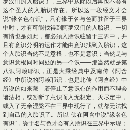
罗汉们的入胎识了，三界中从此以后再也不会有
这个圣人的入胎识存在。所以这一段经文才会
说“缘名色有识”，只有缘于名与色而驻留于三界
中时，才有可能找得到阿罗汉们的入胎识。一切
有情也是如此，都必须入胎识驻留于三界中，并
且有意识分明的运作才能由意识找到入胎识，这
个入胎识当然不是意根，也不是意识；当然是与
意识意根同时同处的另一个识——那当然就是第
八识阿赖耶识，正是大乘经典中及南传《阿含
经》中所说的阿赖耶识，也是北传《阿含经》中
所说的如来藏。若停止了意识心的作用而不理会
诸法相，或暂断了意识而入无想定、灭尽定中，
或入了无余涅槃不在三界中现行了，就都无法找
到自己的入胎识了。所以 佛在阿含中说“缘名色
有识”，缘于名与色才会有入胎识在三界中示现；