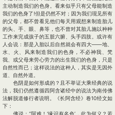
主动制造我们的色身。看来似乎只有父母能制造
我们的色身了!但是仍然不对；因为我们现见所有
的父母，都不曾看见他们每天用观想来制造胎儿
的头、手、眼、鼻等，也不曾对其胎儿施以种种
工作来完成孩子的五脏六腑、头手四肢。或许有
人会说：那是入胎以后自然就会有四大——地、
水、火、风来制造我们的色身，不必神我、梵
我、或父母来劳心劳力的出生我们的色身，只是
自然性而已；这样说法的这种人，其实是无因外
道、自然外道。
色阴是如何形成的？且不举证大乘经典的说
法，我们仍然遵循四阿含诸经中的说法为南传佛
法解脱道修行者说明。《长阿含经》卷10经文如
下：
佛说：“阿难！‘缘识有名色’，此为何义？若