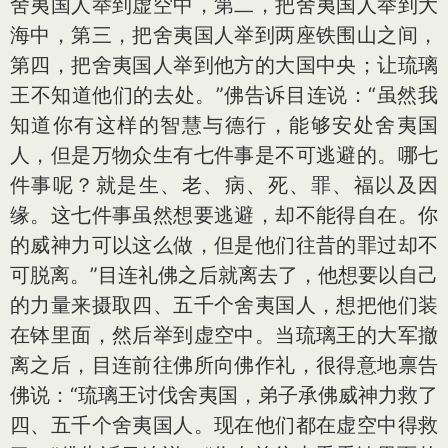
舍夷国人举到虚空中，第二，把舍夷国人举到大
海中，第三，把舍夷国人举到两座铁围山之间，
第四，把舍夷国人举到他方的大国中央；让琉璃
王不知道他们的去处。”佛告诉目连说：“虽然我
知道你有这样的智慧与德行，能够安处舍夷国
人，但是万物众生有七件事是不可逃避的。哪七
件事呢？就是生、老、病、死、罪、福以及因
缘。这七件事虽然想要逃避，却不能得自在。你
的威神力可以这么做，但是他们往昔的罪过却不
可脱离。”目连礼佛之后就离去了，他想要以自己
的力量来摄取四、五千个舍夷国人，想把他们装
在钵里面，然后举到虚空中。当琉璃王的大军撤
离之后，目连前往佛所向佛作礼，很得意地禀告
佛说：“琉璃王讨伐舍夷国，弟子承佛威神力救了
四、五千个舍夷国人。现在他们都在虚空中得救