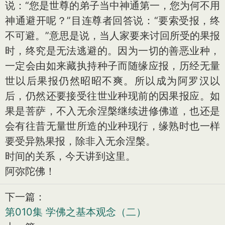
说：“您是世尊的弟子当中神通第一，您为何不用
神通避开呢？”目连尊者回答说：“要索受报，终
不可避。”意思是说，当人家要来讨回所受的果报
时，终究是无法逃避的。因为一切的善恶业种，
一定会由如来藏执持种子而随缘应报，历经无量
世以后果报仍然昭昭不爽。所以成为阿罗汉以
后，仍然还要接受往世业种现前的因果报应。如
果是菩萨，不入无余涅槃继续进修佛道，也还是
会有往昔无量世所造的业种现行，缘熟时也一样
要受异熟果报，除非入无余涅槃。
时间的关系，今天讲到这里。
阿弥陀佛！
下一篇：
第010集 学佛之基本观念（二）