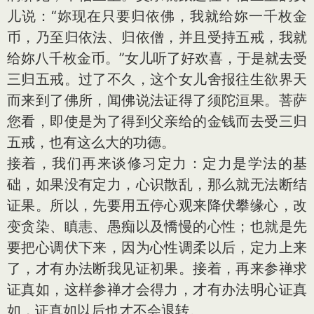
儿说：“妳现在只要归依佛，我就给妳一千枚金
币，乃至归依法、归依僧，并且受持五戒，我就
给妳八千枚金币。”女儿听了好欢喜，于是就去受
三归五戒。过了不久，这个女儿舍报往生欲界天
而来到了佛所，闻佛说法证得了须陀洹果。菩萨
您看，即使是为了得到父亲给的金钱而去受三归
五戒，也有这么大的功德。
接着，我们再来谈修习定力：定力是学法的基
础，如果没有定力，心识散乱，那么就无法断结
证果。所以，先要用五停心观来降伏攀缘心，改
变贪染、瞋恚、愚痴以及憍慢的心性；也就是先
要把心调伏下来，因为心性调柔以后，定力上来
了，才有办法断我见证初果。接着，再来参禅求
证真如，这样参禅才会得力，才有办法明心证真
如，证真如以后也才不会退转。