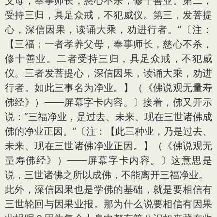
父母，奉事师长，慈心不杀，修十善业。第二，
受持三归，具足众戒，不犯威仪。第三，发菩提
心，深信因果，读诵大乘，劝进行者。”〔注：
【三福：一者孝养父母，奉事师长，慈心不杀，
修十善业。二者受持三归，具足众戒，不犯威
仪。三者发菩提心，深信因果，读诵大乘，劝进
行者。如此三事名为净业。】（《佛说观无量寿
佛经》）——屏幕字卡内容。〕接着，佛又开示
说：“三福净业，是过去、未来、现在三世诸佛成
佛的净业正因。”〔注：【此三种业，乃是过去、
未来、现在三世诸佛净业正因。】（《佛说观无
量寿佛经》）——屏幕字卡内容。〕这意思是
说，三世诸佛之所以成佛，不能离开三福净业。
此外，深信因果也是学佛的基础，就是要相信有
三世轮回与因果业报。那为什么说要相信有因果