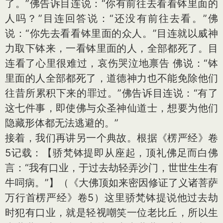
了。”佛告诉目连说：“你有前往去看看钵里面的
人吗？”目连回答说：“还没有前往去看。”佛
说：“你先去看看钵里面的众人。”目连就以威神
力取下钵来，一看钵里面的人，全部都死了。目
连看了心里很难过，哀伤哭泣地禀告 佛说：“钵
里面的人全部都死了，道德神力也不能免除他们
往昔所累积下来的罪过。”佛告诉目连说：“有了
这七件事，即使佛与众圣神仙道士，想要为他们
隐藏形体都无法逃避的。”
接着，我们再讲另一个典故。根据《楞严经》卷
5记载：【骄梵钵提即从座起，顶礼佛足而白佛
言：“我有口业，于过去劫轻弄沙门，世世生生有
牛呞病。”】（《大佛顶如来密因修证了义诸菩萨
万行首楞严经》卷5）这里骄梵钵提说他过去劫
时犯有口业，就是轻视嘲笑一位老比丘，所以生