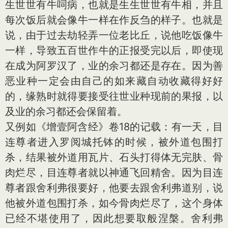
生世世有牛呞病，也就是生生世世有牛相，并且
每次饭后就会像牛一样在作反刍的样子。也就是
说，由于过去劫轻弄一位老比丘，说他吃饭像牛
一样，导致五百世作牛的正报受完以后，即使现
在成为阿罗汉了，业的余习都还是存在。因为善
恶业种一定会由自己的如来藏自动收藏得好好
的，缘熟时就得要接受往世业种现前的果报，以
及业的余习都还会保留着。
又例如《增壹阿含经》卷18的记载：有一天，目
连尊者进入罗阅城托钵的时候，被外道包围打
杀，结果被外道用瓦片、石头打得体无完肤、骨
肉烂尽，目连尊者就以神通飞回精舍。因为目连
尊者跟舍利弗很要好，他要去跟舍利弗道别，说
他被外道包围打杀，如今骨肉烂尽了，这个身体
已经不堪使用了，因此想要取般涅槃。舍利弗