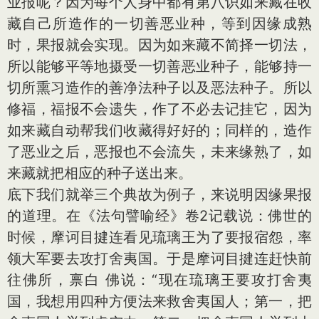
业报呢？因为每个人身中都有第八识如来藏在收
藏自己所造作的一切善恶业种，等到因缘成熟
时，果报就会实现。因为如来藏不简择一切法，
所以能够平等地摄受一切善恶业种子，能够持一
切所熏习造作的善净法种子以及恶法种子。所以
修福，福报不会遗失，作了不必去记挂它，因为
如来藏自动帮我们收藏得好好的；同样的，造作
了恶业之后，恶报也不会流失，未来缘熟了，如
来藏就把相应的种子送出来。
底下我们就举三个典故为例子，来说明因缘果报
的道理。在《法句譬喻经》卷2记载说：佛世的
时候，摩诃目揵连看见琉璃王为了要报宿怨，率
领大军要去攻打舍夷国。于是摩诃目揵连赶快前
往佛所，禀白 佛说：“现在琉璃王要攻打舍夷
国，我想用四种方便法来救舍夷国人；第一，把