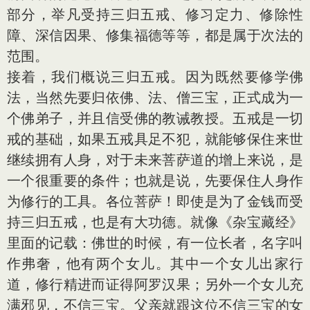
部分，举凡受持三归五戒、修习定力、修除性
障、深信因果、修集福德等等，都是属于次法的
范围。
接着，我们概说三归五戒。因为既然要修学佛
法，当然先要归依佛、法、僧三宝，正式成为一
个佛弟子，并且信受佛的教诫教授。五戒是一切
戒的基础，如果五戒具足不犯，就能够保住来世
继续拥有人身，对于未来菩萨道的增上来说，是
一个很重要的条件；也就是说，先要保住人身作
为修行的工具。各位菩萨！即使是为了金钱而受
持三归五戒，也是有大功德。就像《杂宝藏经》
里面的记载：佛世的时候，有一位长者，名字叫
作弗奢，他有两个女儿。其中一个女儿出家行
道，修行精进而证得阿罗汉果；另外一个女儿充
满邪见，不信三宝。父亲就跟这位不信三宝的女