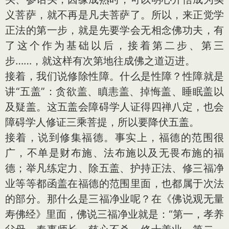
义菩萨，就不再是凡夫菩萨了。所以，来正觉学
正法的第一步，就是先要学会无相念佛功夫，有
了这个作为基础以后，接着第二步、第三
步……，就这样有次第地往成佛之道迈进。
接着，我们说修除性障。什么是性障？性障就是
讲“五盖”：贪欲盖、瞋恚盖、掉悔盖、睡眠盖以
及疑盖。这五盖会障碍学人证得四禅八定，也会
障碍学人修证三乘菩提，所以要降伏五盖。
接着，说到修集福德。事实上，福德的范围很
广，不单是财布施、法布施以及无畏布施的福
德；举凡练定力、除五盖、护持正法、修三福净
业等等都函盖在福德的范围里面，也都属于次法
的部分。那什么是三福净业呢？在《佛说观无量
寿佛经》里面，佛说三福净业就是：“第一，孝养