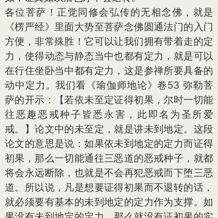
各位菩萨！正觉同修会弘传的无相念佛，就是
《楞严经》里面大势至菩萨念佛圆通法门的入门
方便，非常殊胜！它可以让我们拥有带着走的定
力，使得动态与静态当中也都有定力，就是可以
在行住坐卧当中都有定力，这是参禅所要具备的
动中定力。我们看《瑜伽师地论》卷53 弥勒菩
萨的开示：【若依未至定证得初果，尔时一切能
往恶趣恶戒种子皆悉永害，此即名为圣所爱
戒。】论文中的未至定，就是讲未到地定。这段
论文的意思是说：如果依未到地定的定力而证得
初果，那么一切能通往三恶道的恶戒种子，就都
将会永远断除，也就是不会再犯恶戒而下堕三恶
道。所以说，凡是想要证得初果而不退转的话，
就必须要有基本的未到地定的定力作为支撑。如
果没有未到地定的定力，那么就没有证初果的实