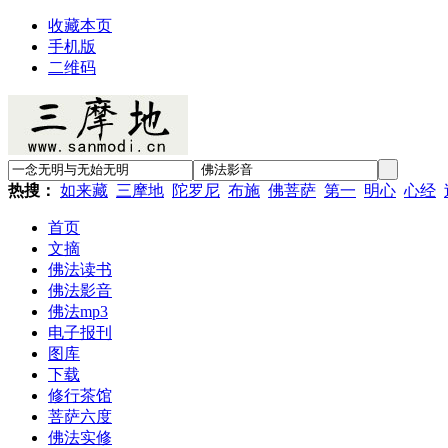
收藏本页
手机版
二维码
热搜：
如来藏
三摩地
陀罗尼
布施
佛菩萨
第一
明心
心经
首页
文摘
佛法读书
佛法影音
佛法mp3
电子报刊
图库
下载
修行茶馆
菩萨六度
佛法实修