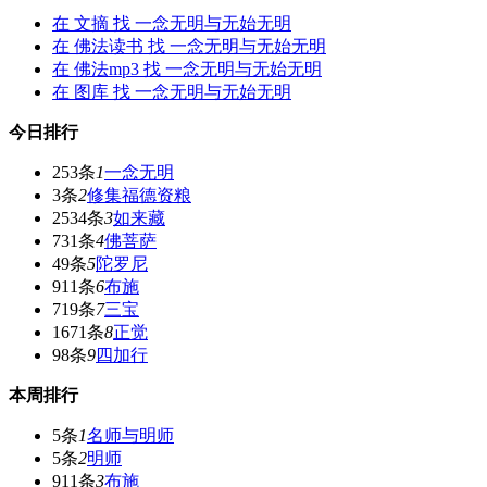
在
文摘
找 一念无明与无始无明
在
佛法读书
找 一念无明与无始无明
在
佛法mp3
找 一念无明与无始无明
在
图库
找 一念无明与无始无明
今日排行
253条
1
一念无明
3条
2
修集福德资粮
2534条
3
如来藏
731条
4
佛菩萨
49条
5
陀罗尼
911条
6
布施
719条
7
三宝
1671条
8
正觉
98条
9
四加行
本周排行
5条
1
名师与明师
5条
2
明师
911条
3
布施