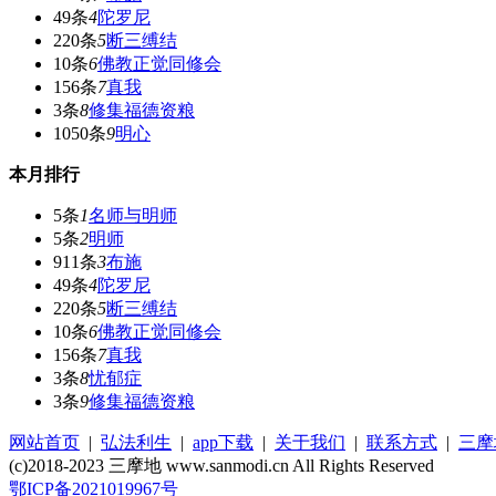
49条
4
陀罗尼
220条
5
断三缚结
10条
6
佛教正觉同修会
156条
7
真我
3条
8
修集福德资粮
1050条
9
明心
本月排行
5条
1
名师与明师
5条
2
明师
911条
3
布施
49条
4
陀罗尼
220条
5
断三缚结
10条
6
佛教正觉同修会
156条
7
真我
3条
8
忧郁症
3条
9
修集福德资粮
网站首页
|
弘法利生
|
app下载
|
关于我们
|
联系方式
|
三摩
(c)2018-2023 三摩地 www.sanmodi.cn All Rights Reserved
鄂ICP备2021019967号