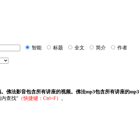
智能
标题
全文
简介
作者
稿。佛法影音包含所有讲座的视频。佛法mp3包含所有讲座的mp
内查找”
（快捷键：Ctrl+F）
。