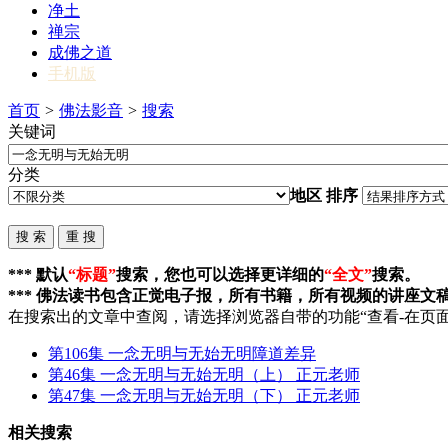
净土
禅宗
成佛之道
手机版
首页
>
佛法影音
>
搜索
关键词
分类
地区
排序
*** 默认
“标题”
搜索，您也可以选择更详细的
“全文”
搜索。
*** 佛法读书包含正觉电子报，所有书籍，所有视频的讲座文
在搜索出的文章中查阅，请选择浏览器自带的功能“查看-在页面
第106集
一念无明与无始无明
障道差异
第46集
一念无明与无始无明
（上） 正元老师
第47集
一念无明与无始无明
（下） 正元老师
相关搜索