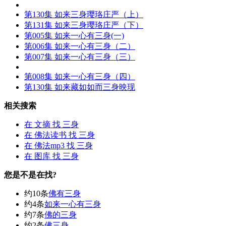
第130集 如来
三身
璎珞庄严（上）
第131集 如来
三身
璎珞庄严（下）
第005集 如来一心有
三身
(一)
第006集 如来一心有
三身
（二）
第007集 如来一心有
三身
（三）
第008集 如来一心有
三身
（四）
第130集 如来藏如如而
三身
映现
相关搜索
在
文摘
找 三身
在
佛法读书
找 三身
在
佛法mp3
找 三身
在
图库
找 三身
您是不是在找?
约10条
佛有三身
约4条
如来一心有三身
约7条
佛的三身
约2条
佛三身