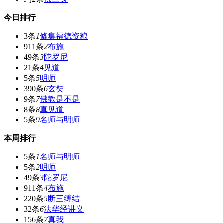
今日排行
3条
1
修集福德资粮
911条
2
布施
49条
3
陀罗尼
21条
4
见道
5条
5
明师
390条
6
玄奘
9条
7
佛教是不是
8条
8
真见道
5条
9
名师与明师
本周排行
5条
1
名师与明师
5条
2
明师
49条
3
陀罗尼
911条
4
布施
220条
5
断三缚结
32条
6
法华经讲义
156条
7
真我