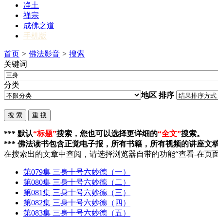
净土
禅宗
成佛之道
手机版
首页
>
佛法影音
>
搜索
关键词
分类
地区
排序
*** 默认
“标题”
搜索，您也可以选择更详细的
“全文”
搜索。
*** 佛法读书包含正觉电子报，所有书籍，所有视频的讲座文
在搜索出的文章中查阅，请选择浏览器自带的功能“查看-在页面
第079集
三身
十号六妙德（一）
第080集
三身
十号六妙德（二）
第081集
三身
十号六妙德（三）
第082集
三身
十号六妙德（四）
第083集
三身
十号六妙德（五）