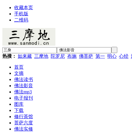
收藏本页
手机版
二维码
热搜：
如来藏
三摩地
陀罗尼
布施
佛菩萨
第一
明心
心经
首页
文摘
佛法读书
佛法影音
佛法mp3
电子报刊
图库
下载
修行茶馆
菩萨六度
佛法实修