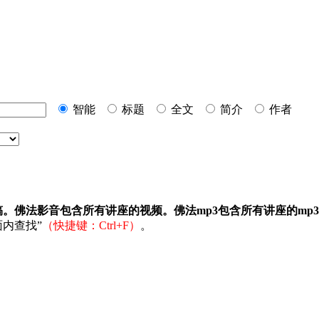
智能
标题
全文
简介
作者
稿。佛法影音包含所有讲座的视频。佛法mp3包含所有讲座的mp
内查找”
（快捷键：Ctrl+F）
。