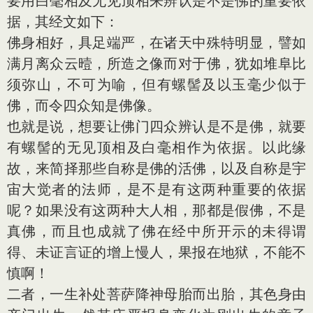
要用白毫相及无见顶相来辨认是不是佛的重要依
据，其经文如下：
佛身相好，具足端严，在诸天中殊特明显，譬如
满月离众云曀，所造之像而对于佛，犹如堆阜比
须弥山，不可为喻，但有螺髻及以玉毫少似于
佛，而令四众知是佛像。
也就是说，想要让佛门四众辨认是不是佛，就要
有螺髻的无见顶相及白毫相作为依据。以此缘
故，来简择那些自称是佛的活佛，以及自称是宇
宙大觉者的法师，是不是有这两种重要的依据
呢？如果没有这两种大人相，那都是假佛，不是
真佛，而且也成就了佛在经中所开示的未得谓
得、未证言证的增上慢人，果报在地狱，不能不
慎啊！
二者，一生补处菩萨降神母胎而出胎，其色身由