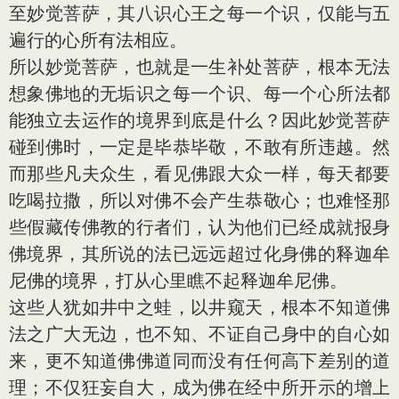
至妙觉菩萨，其八识心王之每一个识，仅能与五
遍行的心所有法相应。
所以妙觉菩萨，也就是一生补处菩萨，根本无法
想象佛地的无垢识之每一个识、每一个心所法都
能独立去运作的境界到底是什么？因此妙觉菩萨
碰到佛时，一定是毕恭毕敬，不敢有所违越。然
而那些凡夫众生，看见佛跟大众一样，每天都要
吃喝拉撒，所以对佛不会产生恭敬心；也难怪那
些假藏传佛教的行者们，认为他们已经成就报身
佛境界，其所说的法已远远超过化身佛的释迦牟
尼佛的境界，打从心里瞧不起释迦牟尼佛。
这些人犹如井中之蛙，以井窥天，根本不知道佛
法之广大无边，也不知、不证自己身中的自心如
来，更不知道佛佛道同而没有任何高下差别的道
理；不仅狂妄自大，成为佛在经中所开示的增上