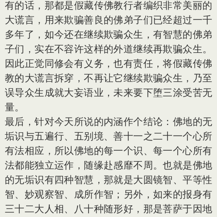
有的话，那都是假藏传佛教行者编织非常美丽的
大谎言，用来欺骗善良的佛弟子们已经超过一千
多年了，如今还在继续欺骗众生，有智慧的佛弟
子们，实在不容许这样的外道继续再欺骗众生。
因此正觉同修会有义务，也有责任，将假藏传佛
教的大谎言拆穿，不再让它继续欺骗众生，乃至
误导众生成就大妄语业，未来要下堕三涂受苦无
量。
最后，针对今天所说的内涵作个结论：佛地的无
垢识与五遍行、五别境、善十一之二十一个心所
有法相应，所以佛地的每一个识、每一个心所有
法都能独立运作，随缘赴感靡不周。也就是佛地
的无垢识有四种智慧，那就是大圆镜智、平等性
智、妙观察智、成所作智；另外，如来的报身有
三十二大人相、八十种随形好，那是菩萨于因地