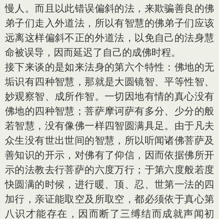
慢人。而且以此错误偏斜的法，来欺骗善良的佛
弟子们走入外道法，所以有智慧的佛弟子们应该
远离这样偏斜不正的外道法，以免自己的法身慧
命被误导，因而延迟了自己的成佛时程。
接下来谈的是如来法身的第六个特性：佛地的无
垢识有四种智慧，那就是大圆镜智、平等性智、
妙观察智、成所作智。一切因地有情的真心没有
佛地的四种智慧；菩萨摩诃萨有多分、少分的般
若智慧，没有像佛一样四智圆满具足。由于凡夫
众生没有世出世间的智慧，所以听闻诸佛菩萨及
善知识的开示，对佛有了仰信，因而依据佛所开
示的法教去行菩萨的六度万行；于第六度般若度
快圆满的时候，进行暖、顶、忍、世第一法的四
加行，亲证能取空及所取空，都必须依于真心第
八识才能存在，因而断了三缚结而成就声闻初