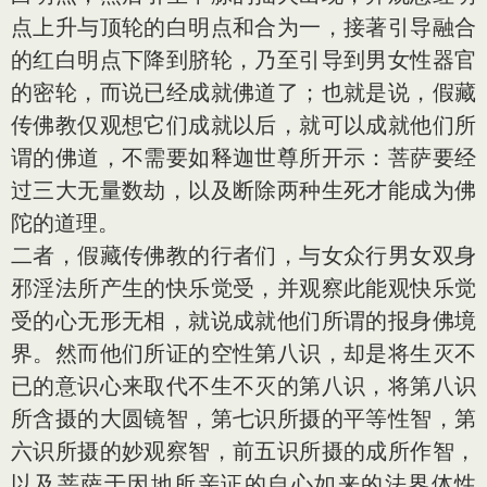
点上升与顶轮的白明点和合为一，接著引导融合
的红白明点下降到脐轮，乃至引导到男女性器官
的密轮，而说已经成就佛道了；也就是说，假藏
传佛教仅观想它们成就以后，就可以成就他们所
谓的佛道，不需要如释迦世尊所开示：菩萨要经
过三大无量数劫，以及断除两种生死才能成为佛
陀的道理。
二者，假藏传佛教的行者们，与女众行男女双身
邪淫法所产生的快乐觉受，并观察此能观快乐觉
受的心无形无相，就说成就他们所谓的报身佛境
界。然而他们所证的空性第八识，却是将生灭不
已的意识心来取代不生不灭的第八识，将第八识
所含摄的大圆镜智，第七识所摄的平等性智，第
六识所摄的妙观察智，前五识所摄的成所作智，
以及菩萨于因地所亲证的自心如来的法界体性