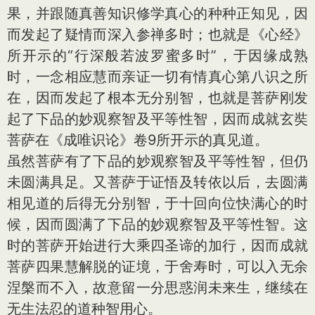
果，并跟随真善知识修学真心的种种正知见，因
而发起了疑情而深入参禅多时；也就是《心经》
所开示的“行深般若波罗蜜多时”，于因缘成熟
时，一念相应慧而亲证一切有情真心第八识之所
在，因而发起了根本无分别智，也就是菩萨刚发
起了下品的妙观察智及平等性智，因而成就玄奘
菩萨在《成唯识论》卷9所开示的真见道。
虽然菩萨有了下品的妙观察智及平等性智，但仍
未圆满具足。又菩萨于证悟及转依以后，去圆满
相见道的后得无分别智，于十回向位快满心的时
候，因而圆满了下品的妙观察智及平等性智。这
时的菩萨开始进行大乘四圣谛的加行，因而成就
菩萨四果慧解脱的证境，于舍寿时，可以入无余
涅槃而不入，故意留一分思惑润未来生，继续在
无生法忍的道种智用心。