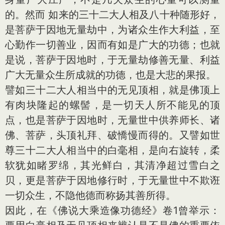
的。然而 如来的三十二大人相及八十种随形好，
是菩萨于因地无量劫中，为诸众生作大利益，至
心勤作一切善业，因而有如是广大的功德；也就
是说，菩萨于因地时，于无量劫修善无量、利益
广大无量众生所成就的功德，也是大悲的果报。
譬如三十二大人相当中的无见顶相，就是佛顶上
有肉块隆起的螺髻，是一切天人所不能见的顶
点，也是菩萨于因地时，无量世中供养师长、诸
佛、菩萨，头顶礼拜、破憍慢而得的。又譬如世
尊三十二大人相当中的白毫相，是向右旋转，柔
软犹如睹罗绵，其光鲜白，其清净超过雪白之
贝，更是菩萨于因地修行时，于无量世中不欺诳
一切众生，不隐他德而称扬其善所得。
因此，在《佛说大乘造像功德经》卷1曾举示：