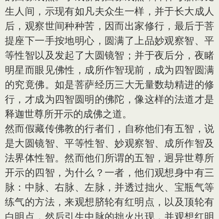
生人间，示现有如凡夫众生一样，并于长大成人
后，观察世间种种苦，因而出家修行，最后于菩
提座下一手按地明心，圆满了上品妙观察智、平
等性智以及发起了大圆镜智；并于夜后分，夜睹
明星而眼见佛性，成所作智现前，成为四智圆满
的究竟佛。如是菩萨经历三大无量数劫精进的修
行，才成为四智圆明的佛陀，像这样的法道才是
释迦世尊所开示的成佛之道。
然而假藏传佛教的行者们，自称他们有五智，说
是大圆镜智、平等性智、妙观察智、成所作智及
法界体性智。然而他们所谓的五智，迥异世尊所
开示的四智，为什么？一者，他们观想身中有三
脉：中脉、右脉、左脉，并透过拙火、宝瓶气等
练气的方法，来观想脐轮有红明点，以及顶轮有
白明点，然后引生中脉的拙火出现，并观想红明