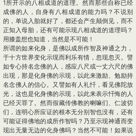
1所开示的八相成道的道理。然而那些自称已经
成佛的人，自身有八相成道的能力吗？不说别
的，单说入胎就好了，都还会产生颠倒见，而不
正知入母胎，还有可能示现八相成道的道理吗？
用膝盖想也知道，当然是不可能！
所谓的如来化身，是佛以成所作智及神通之力，
于十方世界变化示现而利乐有情，忽现忽灭。譬
如专心持名念佛的人，感应八尺或一丈六尺的佛
出现，那是化身佛的示现，以此来激励、勉励持
名念佛人的信心。又譬如有人礼忏，看见佛陀放
光，这也是化身佛的示现，以此来表示忏悔的人
已经灭罪了。然而假藏传佛教的喇嘛们、仁波切
们，连明心所应证的根本无分别智也没有，还有
可能证得佛地的成所作智吗？乃至示现神通而变
现出无量无边的化身佛吗？当然不可能！如果说