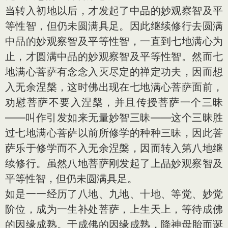
当转入初地以后，才发起了中品的妙观察智及平
等性智，但仍未圆满具足。因此继续修行去圆满
中品的妙观察智及平等性智，一直到七地满心为
止，才圆满中品的妙观察智及平等性智。然而七
地满心菩萨有念念入灭尽定的禅定功夫，因而想
入无余涅槃，这时佛出现在七地满心菩萨面前，
劝慰菩萨不要入涅槃，并且传授菩萨一个三昧
——叫作引发如来无量妙智三昧——这个三昧胜
过七地满心菩萨以前所修学的种种三昧，因此菩
萨乐于修学而不入无余涅槃，因而转入第八地继
续修行。虽然八地菩萨刚发起了上品妙观察智及
平等性智，但仍未圆满具足。
如是一一经历了八地、九地、十地、等觉、妙觉
阶位，成为一生补处菩萨，上生天上，等待成佛
的因缘成熟。于成佛的因缘成熟，降神母胎而诞