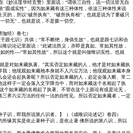
在《妙法莲华经玄赞》里面说：“谓依三自性，说一切法皆无自
依“圆成实性”，因为如来藏有这三种体性，依这三种体性来说
的，所以“破所执有”、“破所执有相”，也就是说为了要破只
非一切无”，也就是说，不是拨一切空。
楞伽经》卷七）
乃至于跟七识）共俱；“常不断绝，身俱生故”，也就是跟七识和合
以唯识论记里面说：“此诸法胜义，亦即是真如。常如其性故，
的性----“常如其性故”，所以这个就是叫做唯识实性。也就
就是对如来藏执著。”其实否定如来藏的人，他才是对如来藏执
界我；他现观如来藏祂本身就不入六尘万法；他现观如来藏本身
么会还会起执著呢？所以否定如来藏的人，必定会落入断、常二
他这样子一定会落入文字障当中，而对如来藏这个名相起了执
也就对这个如来藏的名相起了执著。不管在这个上面论有或是论无，
离三界六尘万法的任何一法的自性见。所以否定如来藏者，一定
种子识，即我所说第八识者。】（《成唯识论述记》卷四）
所缘其实是依止著种子识，是依止著 佛所说的第八识，所以