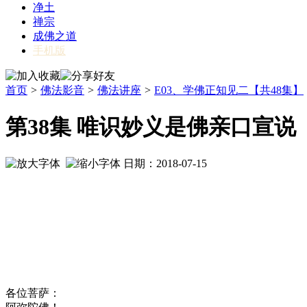
净土
禅宗
成佛之道
手机版
首页
>
佛法影音
>
佛法讲座
>
E03、学佛正知见二【共48集】
第38集 唯识妙义是佛亲口宣说
日期：2018-07-15
各位菩萨：