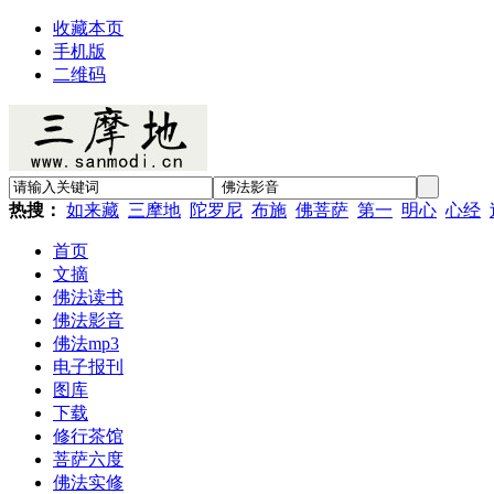
收藏本页
手机版
二维码
热搜：
如来藏
三摩地
陀罗尼
布施
佛菩萨
第一
明心
心经
首页
文摘
佛法读书
佛法影音
佛法mp3
电子报刊
图库
下载
修行茶馆
菩萨六度
佛法实修