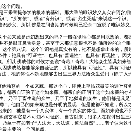
的这个问题。
妙义是三乘菩提修学的根本的基础。那大乘的唯识妙义其实在阿含
”、“所知依”、或者“有分识”、或者“穷生死蕴”来说这一个
唯识妙义。所以 佛是在阿含期的时候就已经亲口宣说了唯识妙义
这个如来藏是虚幻想出来的吗？一般在谈唯心都是用臆想的、都
并不是眼耳鼻舌身意，甚至于末那识意根也不是 佛所说的这个唯识
、这个第八识、这个唯识祂是真实有的，祂不是想象出来的，所
件：祂具有“可证性”、也具有“普遍性”、也具有“再现性”。
藏。所以 佛成佛的时候才会说“奇哉！奇哉！大地众生皆具如来智
因缘成熟都能够亲自验证的，所以祂具有“可证性”、具有“可证
界万法，祂的体性不断地能够去出生三界万法给众生受用（除了入
是有他独尊的一个如来藏。那这个心，即使上至拈花微笑的迦叶尊
修，都亲自证验了这个如来藏、都亲自的证明了这个如来藏的存
的众生、乃至于畜生道的众生、乃至于地狱道的众生，他们都是具足
称尊”，他自己的如来藏也是分明的显现，但是他都不知道，所以
来的，祂是有一个真实体，有一个真实的体性。而如来藏也不只是
，哲学跟玄学它是不可知不可证的。自古以来，很多人在探讨出生
乃至于有如老子“人法天，天法道，道法自然”……老子认为这个
学最主要的一个问题点。