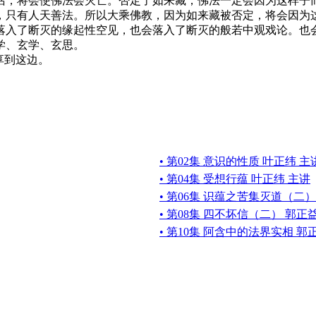
话，将会使佛法会灭亡。否定了如来藏，佛法一定会因为这样子
，只有人天善法。所以大乘佛教，因为如来藏被否定，将会因为
落入了断灭的缘起性空见，也会落入了断灭的般若中观戏论。也
学、玄学、玄思。
享到这边。
）
• 第02集 意识的性质 叶正纬 主
• 第04集 受想行蕴 叶正纬 主讲
• 第06集 识蕴之苦集灭道（二）
• 第08集 四不坏信（二） 郭正
• 第10集 阿含中的法界实相 郭