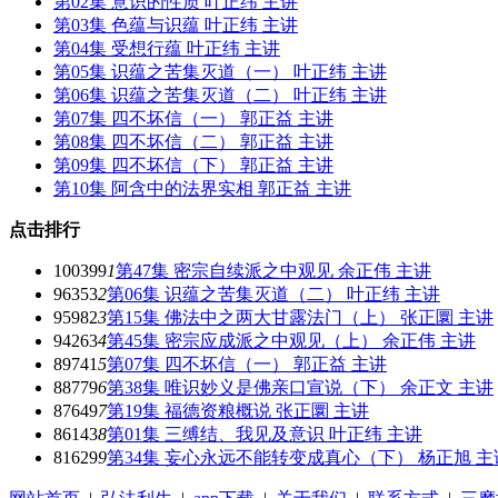
第02集 意识的性质 叶正纬 主讲
第03集 色蕴与识蕴 叶正纬 主讲
第04集 受想行蕴 叶正纬 主讲
第05集 识蕴之苦集灭道（一） 叶正纬 主讲
第06集 识蕴之苦集灭道（二） 叶正纬 主讲
第07集 四不坏信（一） 郭正益 主讲
第08集 四不坏信（二） 郭正益 主讲
第09集 四不坏信（下） 郭正益 主讲
第10集 阿含中的法界实相 郭正益 主讲
点击排行
100399
1
第47集 密宗自续派之中观见 余正伟 主讲
96353
2
第06集 识蕴之苦集灭道（二） 叶正纬 主讲
95982
3
第15集 佛法中之两大甘露法门（上） 张正圜 主讲
94263
4
第45集 密宗应成派之中观见（上） 余正伟 主讲
89741
5
第07集 四不坏信（一） 郭正益 主讲
88779
6
第38集 唯识妙义是佛亲口宣说（下） 余正文 主讲
87649
7
第19集 福德资粮概说 张正圜 主讲
86143
8
第01集 三缚结、我见及意识 叶正纬 主讲
81629
9
第34集 妄心永远不能转变成真心（下） 杨正旭 主