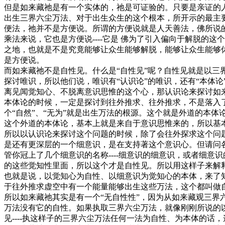
但是如来藏祂是有一个实体的，祂是可证验的。只要是亲证的人
出生三界六尘万法、对于出生众生的这个根本，所开示的最主
便法，祂并不是方便说。所谓的方便说就是人天善法，佛所说
乘法来说，它也是方便说----它是 佛为了引入偏向于解脱的
之地，也就是不是究竟能够让众生能够解脱，能够让众生能够
是方便说。
而如来藏祂不是自性见。什么是“自性见”呢？自性见就是以
探讨唯识，所以他们说，唯识有“认识论”的唯识，还有“本体
离见闻觉知心、不脱离意识思惟的这个心，那认识论来探讨如来
本体论的时候，一定是探讨到往外推求、往外推求，不是落入
个“自然”、“无为”就是出生万法的根源。这个就是外道的本体
这个外道的本体论，基本上就是来自于意识思惟来的，所以基
所以以认识论来探讨这个问题的时候，除了会往外探求这个问
是还有更深层的一个细意识，是在支持著这个意识心。但请问
管你冠上了几个细意识的名称----细意识的细意识，或者细意
的这些觉知性里面，所以这个才是自性见。所以用这样子来解
也就是说，以觉知心为自性、以细意识为觉知心的本体，来了
于往外推求虚空中有一个能量能够出生这些万法，这个都叫做
所以如来藏祂其实是有一个“无自性性”，因为从如来藏观三界
万法没有它的自性。如果执取三界六尘万法，就像刚刚所说的
见----执这样子的三界六尘万法任何一法为自性、为本体的话