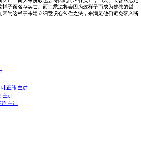
而灭亡，而大乘佛教也会将因此而名存实亡，而人、天善法必定
这样子而名存实亡。而二乘法将会因为这样子而成为佛教的哲
会因为这样子来建立细意识心常住之法，来满足他们避免落入断
讲
 叶正纬 主讲
益 主讲
正益 主讲