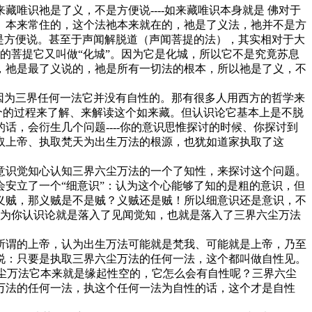
唯识祂是了义，不是方便说----如来藏唯识本身就是 佛对于
、本来常住的，这个法祂本来就在的，祂是了义法，祂并不是方
是方便说。甚至于声闻解脱道（声闻菩提的法），其实相对于大
乘的菩提它又叫做“化城”。因为它是化城，所以它不是究竟苏息
，祂是最了义说的，祂是所有一切法的根本，所以祂是了义，不
因为三界任何一法它并没有自性的。那有很多人用西方的哲学来
个的过程来了解、来解读这个如来藏。但认识论它基本上是不脱
，会衍生几个问题----你的意识思惟探讨的时候、你探讨到
取上帝、执取梵天为出生万法的根源，也犹如道家执取了这
意识觉知心认知三界六尘万法的一个了知性，来探讨这个问题。
安立了一个“细意识”：认为这个心能够了知的是粗的意识，但
义贼，那义贼是不是贼？义贼还是贼！所以细意识还是意识，不
。因为你认识论就是落入了见闻觉知，也就是落入了三界六尘万法
所谓的上帝，认为出生万法可能就是梵我、可能就是上帝，乃至
说：只要是执取三界六尘万法的任何一法，这个都叫做自性见。
六尘万法它本来就是缘起性空的，它怎么会有自性呢？三界六尘
万法的任何一法，执这个任何一法为自性的话，这个才是自性