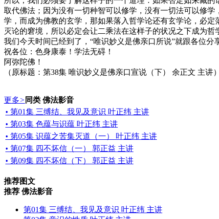
所以，我们必须要了解这样子的一个道理：如果否定如来藏的
取代佛法；因为没有一切种智可以修学，没有一切法可以修学
学，而成为佛教的玄学，那如果落入哲学论还有玄学论，必定
灭论的窘境，所以必定会让二乘法在这样子的状况之下成为哲
我们今天时间已经到了，“唯识妙义是佛亲口所说”就跟各位分
祝各位：色身康泰！学法无碍！
阿弥陀佛！
（原标题：第38集 唯识妙义是佛亲口宣说（下） 余正文 主讲
更多
>
同类 佛法影音
• 第01集 三缚结、我见及意识 叶正纬 主讲
• 第03集 色蕴与识蕴 叶正纬 主讲
• 第05集 识蕴之苦集灭道（一） 叶正纬 主讲
• 第07集 四不坏信（一） 郭正益 主讲
• 第09集 四不坏信（下） 郭正益 主讲
推荐图文
推荐 佛法影音
第01集 三缚结、我见及意识 叶正纬 主讲