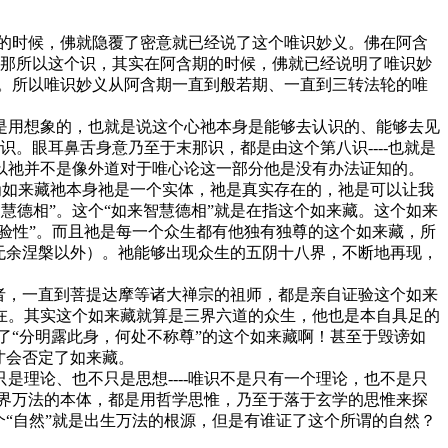
期的时候，佛就隐覆了密意就已经说了这个唯识妙义。佛在阿含
识。那所以这个识，其实在阿含期的时候，佛就已经说明了唯识妙
。所以唯识妙义从阿含期一直到般若期、一直到三转法轮的唯
是用想象的，也就是说这个心祂本身是能够去认识的、能够去见
。眼耳鼻舌身意乃至于末那识，都是由这个第八识----也就是
以祂并不是像外道对于唯心论这一部分他是没有办法证知的。
因为如来藏祂本身祂是一个实体，祂是真实存在的，祂是可以让我
慧德相”。这个“如来智慧德相”就是在指这个如来藏。这个如来
验性”。而且祂是每一个众生都有他独有独尊的这个如来藏，所
无余涅槃以外）。祂能够出现众生的五阴十八界，不断地再现，
者，一直到菩提达摩等诸大禅宗的祖师，都是亲自证验这个如来
在。其实这个如来藏就算是三界六道的众生，他也是本自具足的
了“分明露此身，何处不称尊”的这个如来藏啊！甚至于毁谤如
才会否定了如来藏。
理论、也不只是思想----唯识不是只有一个理论，也不是只
三界万法的本体，都是用哲学思惟，乃至于落于玄学的思惟来探
“自然”就是出生万法的根源，但是有谁证了这个所谓的自然？