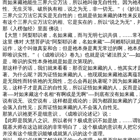
而如来藏祂能生三界六尘万法，所以祂叫做无自性性。因为祂
性、无生灭等。破所执有相，说之为无，非一切无。”（《妙法
三界六尘万法它其实是无自性的；也就是依如来藏的体性来反观
有这个三界六尘万法它的相、它是实在的，所以“说之为无”，
那《入楞伽经》里面 佛说：
【大慧！阿梨耶识者，名如来藏，而与无明七识共俱，……常
这里 佛对 大慧菩萨说“阿梨耶识者，名如来藏”----阿赖
运作，这个叫做真妄和合；但是祂本身是离无常过的啊，祂本
即唯识实性。”（《成唯识论》卷九）也就是说“诸法胜义”---
是，唯识的实性本身祂就是如是次第现的。
那这样子的话，我们就来看看：那否定如来藏的人，他其实才
著。为什么呢？因为证悟如来藏的人，他现观如来藏祂远离蕴
是无我性而转依祂的无我性，怎么会再起执著呢？因为如来藏
见，这样子才是真正的自性见，所以证悟如来藏的人，反而是
著----对如来藏这个名相“有啊或是无啊”----到底有没
说有说无、说空说有，这样都是戏论的；因为都跟如来藏的了
会落入自性见；反而证悟如来藏的人不会落入自性见。
那第八识祂更不是细意识，《成唯识论述记》说：
【此即是我第八之识。所以者何？极成意识不如是故，……谓
窥基大师在这边就说的非常明白了，这个极成的意识有人把它
并没有这个细意识能够成就第八识的这个道理。