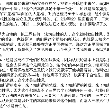
，都知道如来藏祂确实是存在的，祂并不是臆想出来的。而如来藏
要的一个法，那这个法本自具足于每一个众生，所以是法尔如是
的“四悉檀”里面的为人悉檀、对治悉檀乃至于世界悉檀，这个就
这个根性的这些众生所方便引导的。在《法华经》里面也说了，二
休息的地方。所以，二乘解脱法它才是方便说；如来藏唯识了义
三界为自性的，以三界任何一法为自性的人，这个就叫做自性见，
论”的唯识。也就是说，他们用这个觉知心的认识，也就是认知这
藏的话，永远都只能够在六识里面去探讨。那这六识里面探讨的话
了无穷过，就是落入了常见外道，乃至落入了梵我外道；所以执
论。
本上还是脱离不了他们所说的认识论，因为认识论基本上就是以
题，也会去探求这个见闻觉知心、这个心的本体是什么，结果就会
各位：细意识祂是不是意识？我们说廖添丁他劫富济贫，他叫做
识的细意识的细意识----祂一样脱离不了意识，脱离不了自性见
释如来藏，这个才是自性见。
知所谓的虚空、来了知所谓的梵我、来了知所谓的神我、来了知
自性见；因为这个都脱离不了三界六尘万法的任何一法。那我们
六尘万法的角度来看的话，三界六尘万法它是无自性的----三界
以认识论或是以外道的本体论来探讨这个问题，而落入三界六尘
，这个才是自性见。