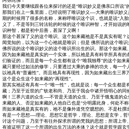
阿弥陀佛！
我们今天要继续跟各位来探讨的还是“唯识妙义是佛亲口所说”
那我们在上一集里面，已经说明了唯识妙义----大乘的唯识
期的时候用了很多的名称，来称呼唯识这个识，也就是说“入胎识
义了，不是等到三转法轮的时候的这个唯识种智，才开始说的
识种智，都是初中后善，甚深了义啊！
那这个甚深了义的这个唯识、这个如来藏祂是不是真实有呢？
闻觉知的，以为这一个心祂就是唯识；但是 佛所说的这个唯识
佛所说的这个唯识妙义的这个唯识所出生的识。那这个如来藏
因为如来藏祂是真实的一个实体，所以祂是具有科学所具有的条
们验证的，而且是每一个众生都有这个“唯我独尊”的这个如来
藏只要经过如法的修学，只要透过大乘的参禅的功夫，每一个人
以祂具有“普遍性”。而且祂具有再现性，因为如来藏出生三
这个是众生这个如来藏的“再现性”。
那其实祂还有具有一个“唯一性”，也就是说：每一个众生都
藏；乃至于近世的广钦老和尚、乃至于我会中诸开悟明心的同
啊！三界六道的众生----不管是天道的众生、乃至于饿鬼道
来藏的人、否定如来藏的人他自己也是“分明露此身，何处不
而如来藏祂是真实有的，祂不是像外道凭空臆想的、不是杜撰出
有是一个思想----理论、思想它是哲学，理论、思想是玄学
讨这个问题，乃至于有往外探求所谓的梵我的思想；所谓上帝、
有谁证明了这一个所谓的出生万法的本体？这个就是哲学跟玄