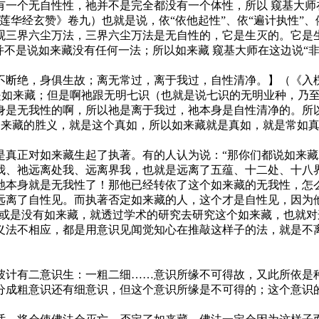
有一个无自性性，祂并不是完全都没有一个体性，所以 窥基大师
莲华经玄赞》卷九）也就是说，依“依他起性”、依“遍计执性”、
三界六尘万法，三界六尘万法是无自性的，它是生灭的。它是生灭
并不是说如来藏没有任何一法；所以如来藏 窥基大师在这边说“
不断绝，身俱生故；离无常过，离于我过，自性清净。】（《入
耶识就是如来藏；但是啊祂跟无明七识（也就是说七识的无明业种，
身是无我性的啊，所以祂是离于我过，祂本身是自性清净的。所
-如来藏的胜义，就是这个真如，所以如来藏就是真如，就是常如真如
是真正对如来藏生起了执著。有的人认为说：“那你们都说如来藏
我、祂远离处我、远离界我，也就是远离了五蕴、十二处、十八
祂本身就是无我性了！那他已经转依了这个如来藏的无我性，怎
远离了自性见。而执著否定如来藏的人，这个才是自性见，因为
有如来藏，或是没有如来藏，就透过学术的研究去研究这个如来藏，
义法不相应，都是用意识见闻觉知心在推敲这样子的法，就是不
彼计有二意识生：一粗二细……意识所缘不可得故，又此所依是
分成粗意识还有细意识，但这个意识所缘是不可得的；这个意识的