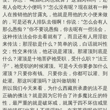
有人会吃大小便吗？”怎么没有呢？现在就有一种
人在推销他的甘露丸，他就是用他的大小便来做
的，可是还有人排队去领啊！你说：“怎么会有人
那么愚痴？”你不要说愚痴，你去呢有一些法会，
这种传法法会你去看就有了，而且还有人用淫欲
来传法；那淫欲是什么？简单的说，白话就叫性
交；性交来传法，他还说是灌顶。那灌顶到底是
什么？灌顶是十地菩萨祂受职，受什么职？“法王
子”，祂受职的时候灌顶。可是今天你要参加什么
灌顶？只要你有钱、只要你去，你都可以灌、到
处灌。那这叫灌顶吗？这叫做胡闹！
所以我们今天来看，为什么西藏所承袭的法不是
正确的佛法？就是因为它符合了许多魔比丘的特
性，最严重的就是破坏戒，就属于四不坏信戒里