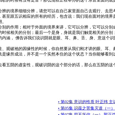
唱歌的时候有没有走音？那么现在正在举办的这个乐音里面到底
分辨的境界细细分辨，请您可以在自己家里面自己去观行、去思
，甚至跟五识相应的所有的经历，包含说：我们现在面对的境界
用。
分别的作用；相对于外面的境界来讲，它可以分辨，它可以分别
的时候相关的分别；最后一个是身，身就是我们触觉相关的分别
的内涵， 佛告诉我们说识阴就是眼、耳、鼻、舌、身、意这个识
性、观破祂的因缘性的时候，你自然要从我们刚才讲的眼、耳、
法是缘所成法，并不是一个实然本住的这个状态？当你能够看到
去看五阴的虚妄性，观破识阴的这个部分的话，那么在五阴的这
• 第02集 意识的性质 叶正纬 主
• 第05集 识蕴之苦集灭道（一）
• 第07集 四不坏信（一） 郭正