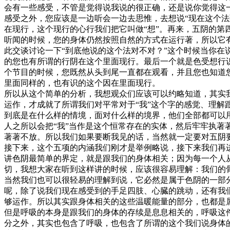
会有一些感受，不管是觉得说我说的很正确，还是说你觉得这
感受之外，您应该是一边听会一边去思惟，去想说“现在这个
在现行，这个现行的心行我们把它叫做“想”。再来，五阴的第
听闻的时候，您的身体仍然按照自然的方式在运行著，所以它
此交谈讨论一下“到底他说的这个法对不对？”这个时候当你
的您也有所谓的行阴在这个里面现行。最后一个就是色受想行识
个节目的时候，您既然从头到尾一直都在观看，并且您也知道
里面同样的，也有识的这个因在里面现行。
所以从这个简单的分析，我想观众们应该可以约略知道，其实
运作，才成就了所谓我们对平常对于“我”这个字的感觉、理解
到底是在什么样的情境，面对什么样的境界，他们全部都可以用
人之所以会把“我”当作是这个恒常存在的实体，然后牢牢执
著著不放。所以我们如果要断我见的话，当然就一定要对五阴
接下来，这个五项的内涵我们刚才是举例略说，接下来我们再
讲色阴最简单的界定，就是跟我们的身体相关；因为每一个人
切，我想大家在听到这样讲的时候，应该很容易理解：我们的
当然我们也可以很轻易的理解到说，它必然是属于色阴的一部
呢，除了说我们现在感受到的手足四肢、心臓的跳动，还有我们
够运作。所以其实跟身体相关的这些温暖能量的部分，也都是
但是呼吸的本身是跟我们的身体的存续是息息相关的，呼吸这
分之外，其实也包含了呼吸，也包含了所谓的这个我们说身体