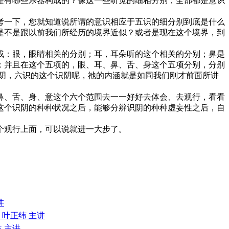
是有哪些乐器构成的？像这一些听觉的细相分别，全部都是意识
考一下，您就知道说所谓的意识相应于五识的细分别到底是什么
是不是跟以前我们所经历的境界近似？或者是现在这个境界，到
成：眼，眼睛相关的分别；耳，耳朵听的这个相关的分别；鼻是
；并且在这个五项的，眼、耳、鼻、舌、身这个五项分别，分别
阴，六识的这个识阴呢，祂的内涵就是如同我们刚才前面所讲
鼻、舌、身、意这个六个范围去一一好好去体会、去观行，看看
这个识阴的种种状况之后，能够分辨识阴的种种虚妄性之后，自
个观行上面，可以说就进一大步了。
讲
 叶正纬 主讲
益 主讲