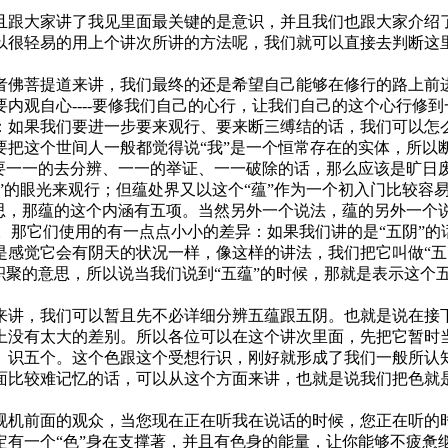
且跟大家讲了我见里面最关键的是意识，并且我们也跟大家介绍
以很轻易的用上个讲次所讲的方法呢，我们就可以直接去判断这
者佛菩提道来讲，我们最终的还是希望自己能够在修行的路上前
内观自心----要修我们自己的心行，让我们自己的这个心行修
：如果我们要进一步要来观行、要来断三缚结的话，我们可以怎
要把这个世间人一般都觉得说“我”是一个恒常存在的实体，所以
果要一一的去分辨、一一的举证、一一破除的话，那么应该是旷日
”的眼光来观行；但蕴处界又以这个“蕴”作为一个初入门比较容
思，那蕴的这个内涵有五项。当然另外一个说法，蕴的另外一个说
阴”。那它们使用的有一点点小小的差异：如果我们讲的是“五阴”
是感觉它会有阴天的状况一样，像这样的讲法，我们把它叫做“五
积聚的意思，所以说当我们说到“五蕴”的时候，那就是表示这个
来讲，我们可以暂且先不必详细分辨五蕴跟五阴。也就是说在接
上没有太大的差别。所以各位可以在这个讲次里面，先把它暂时
、识五个。这个色跟这个受想行识，刚好就形成了我们一般所认
面比较难记忆的话，可以从这个方面来讲，也就是说我们把色就
视机前面的观众，当您现在正在听我在说话的时候，您正在听的
定有一个“色”身在支撑著，并且有色身的能量，让你能够不疲惫