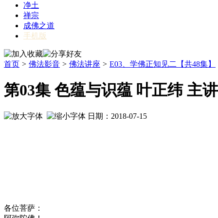
净土
禅宗
成佛之道
手机版
首页
>
佛法影音
>
佛法讲座
>
E03、学佛正知见二【共48集】
第03集 色蕴与识蕴 叶正纬 主讲
日期：2018-07-15
各位菩萨：