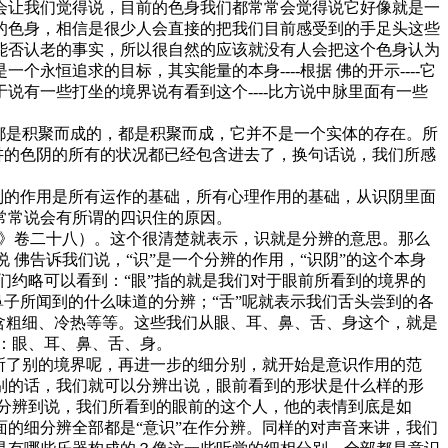
会让我们觉得说，目前的色身我们都常常会觉得说它好像就是一
的色身，相信是很少人会直接的把我们目前感受到的手足头这些
能否认老的事实，所以很自然的应该就没有人会把这个色身认为
恒追求的目标，其实能量的本身----根据 佛的开示----它
有一些打坐的境界说有看到这个----比方说中脉里面有一些
都是积聚而成的，都是积聚而成，它并不是一个实体的存在。所
讲的色阴的所有的状况都已经包含进去了，换句话说，我们所感
别的作用是所有运作的基础，所有心理作用的基础，从识阴里面
常常说会有所谓的四识住的原因。
经》卷二十八）。这个很清楚就表示，识就是分辨的意思。那么
 佛告诉我们说，“识”是一个分辨的作用，“识阴”的这个本身
们约略可以看到：“眼”指的就是我们对于眼前所看到的境界的
鼻子所闻到的什么味道的分辨；“舌”呢就表示我们舌头尝到的各
含粗细、冷热等等。这些我们从眼、耳、鼻、舌、身这个，就是
是：眼、耳、鼻、舌、身。
所了别的境界呢，再进一步的细分别，就开始是意识作用的范
别的话，我们就可以分辨出说，眼前看到的形状是什么样的形
细分辨到说，我们所看到的眼前的这个人，他的表情到底是如
的细分辨全部都是“意识”在作分辨。同样的对声音来讲，我们