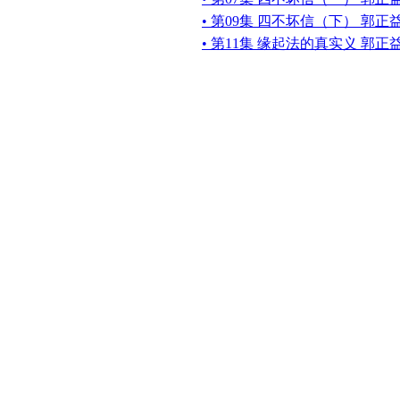
• 第09集 四不坏信（下） 郭正
• 第11集 缘起法的真实义 郭正