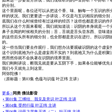
如果进一步要去分辨说：我们现在听到的声音好听？不好听？
的分别。
这个里面呢，各位还可以从把这个香、味、触每一个五识的所
样的状况。我们更要进一步讲说，不仅是与五识相应的细分别
底我们在什么时候曾经有过这样的经历？这些也都是意识的作
所以从这个方面来看呢，我们就知道说：识阴的本身就是一个
鼻子去闻的时候相关的分别；舌，舌就是舌头尝东西、尝味道
的这些后头所有的细分别，也全部都是意识在进行。所以识阴
的。
这一些当我们要去作观行，我们想办法要观破识阴的这个虚妄
这个识到底祂为什么是虚妄而不实的？到底祂又为什么是积聚
然而然你就不会执著在识阴的境界里面。
我们刚刚讲说，断我见就是要从五阴下手，如果各位能够优先
我们今天就先上到这里。
阿弥陀佛！
（原标题：第03集 色蕴与识蕴 叶正纬 主讲）
更多
>
同类 佛法影音
• 第01集 三缚结、我见及意识 叶正纬 主讲
• 第04集 受想行蕴 叶正纬 主讲
• 第06集 识蕴之苦集灭道（二） 叶正纬 主讲