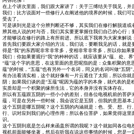
阿弥陀佛！
在上个讲次里面，我们跟大家讲了：关于三缚结关于我见，并
我们：比方说面对一些修行人在阐述他的境界的时候，我们可
受去了。
可是谈到光是这个分辨判断还不够，其实我们在修行解脱道或
辨其他人说的对与否，我们其实要更掌握住我们自己的心行；要
才能够说在修行的路上有所前进。所以底下我将为大家来解说
首先我们要跟大家介绍的方法，我们说：要断我见的话，就是
得是“我”的东西呢非常非常多，变相非常非常多，所以你如
我们：你如果要观行“我”的种种的话，就应该要从“蕴、处、界
“蕴”这个字的意思，在这里面的意思呢指的是：众集积聚的意
蕴”的时候，“五蕴”也有另外一个名词，同义的名词叫做“五
有办法看清实相，这个就好像有一片云遮住了太阳，所以你就
阴；如果我们谈的是“五蕴”呢因为蕴的字的本身，就代表的是
实质却是一个积聚的缘所生法，它的本身并没有实体存在。
所以有五蕴跟五阴的一些小小的差别，但各位电视机前的菩萨
蕴，可是在另外一些时候，我会说它是五阴，但我的意思基本
这个五阴是哪五阴呢？这个五阴的内涵就是：色、受、想、行
行、识对应到我们的心理作用；所以各位菩萨，如果觉得这里
识。
这个五阴到底是怎么样来函盖所谓的我呢？这个就如同各位电
视机前面能够坐著，然后在听我在说这些事情的时候，您是一