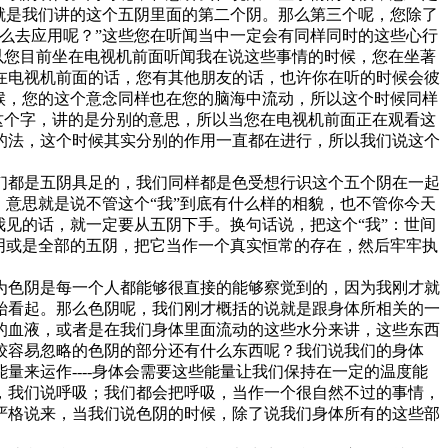
就是我们讲的这个五阴里面的第二个阴。那么第三个呢，您除了
么去应用呢？”这些您在听闻当中一定会有同样同时的这些心行
以您目前坐在电视机前面听闻我在说这些事情的时候，您在坐著
在电视机前面的话，您有其他朋友的话，也许你在听的时候会彼
候，您的这个意念同样也在您的脑海中流动，所以这个时候同样
这个字，讲的是分别的意思，所以当您在电视机前面正在观看这
的法，这个时候其实分别的作用一直都在进行，所以我们说这个
们都是五阴具足的，我们同样都是色受想行识这个五个阴在一起
意思就是说不管这个“我”到底有什么样的相貌，也不管你今天
见的话，就一定要从五阴下手。换句话说，把这个“我”：世间
阴或是全部的五阴，把它当作一个真实恒常的存在，然后牢牢执
为色阴是每一个人都能够很直接的能够察觉到的，因为我刚才就
始看起。那么色阴呢，我们刚才概括的说就是跟身体所相关的一
的血液，或者是在我们身体里面流动的这些水分来讲，这些东西
较容易忽略的色阴的部分还有什么东西呢？我们说我们的身体
来运作----身体会需要这些能量让我们保持在一定的温度能
，我们说呼吸；我们都会把呼吸，当作一个很自然不过的事情，
严格说来，当我们说色阴的时候，除了说我们身体所有的这些部