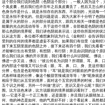
这个部分我们说到色阴（色阴这个部分），一般人因为这个，
个臭皮囊，然后我们也许百年之后臭皮囊丢了，然后又怎么样
色身当作是什么，就是永恒存在的东西。不说别的，光说每一
它是永恒不变化的。但是问题是说，因为大家不十分明了色阴的内
是属于火的部分，火的部分就是四大，跟四大相关一律都是色阴
能量的光点的流动等等，关于这些个境界，全部都是色阴的境
那么色阴的境界呢，我们讲色阴就表示说：这些你所面对的状
以从这方面，各位都不难想象到说为什么《金刚经》会告诉我们
受到的任何的境界都是虚妄不实的。如果我们有信受《金刚经
接下来五阴里面的色阴之外，接下来还有四个阴，我们先看看“
才能够衍生出有受阴，有想阴，有行阴；并且由识阴的这个原
那么我们说从 佛的开示里面，我们看看什么叫识阴呢。 佛说
佛进一步又说， 佛云：“彼云何名为识阴？所谓眼、耳、鼻、口
的内部这个细项又可以分成：眼、耳、鼻、口、身、意这些项目
分辨，包含是色彩明暗等等；“耳”就是我们对眼前的声音作的
式各样味道的分辨，像这个酸甜苦辣咸淡等等；“身”呢身就
相应于我们从五官的境界，面对这个五官的境界的时候，我们对
五个识之外呢，另外一个叫做“意识”。意识又是什么呢？我
围。比方说色来讲，比方说眼前的境界就眼识看到了，也许就
状----它是不是一个正三角形，还是圆形；并且我们从眼睛
何、他的神态是如何、他的气质好不好；这个看起来，虽然都