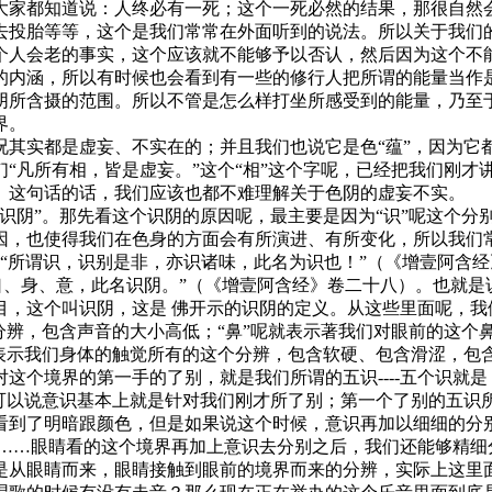
大家都知道说：人终必有一死；这个一死必然的结果，那很自然
去投胎等等，这个是我们常常在外面听到的说法。所以关于我们
个人会老的事实，这个应该就不能够予以否认，然后因为这个不
涵，所以有时候也会看到有一些的修行人把所谓的能量当作是一个永
所含摄的范围。所以不管是怎么样打坐所感受到的能量，乃至于说
界。
况其实都是虚妄、不实在的；并且我们也说它是色“蕴”，因为它
“凡所有相，皆是虚妄。”这个“相”这个字呢，已经把我们刚才
》这句话的话，我们应该也都不难理解关于色阴的虚妄不实。
识阴”。那先看这个识阴的原因呢，最主要是因为“识”呢这个分
因，也使得我们在色身的方面会有所演进、有所变化，所以我们
：“所谓识，识别是非，亦识诸味，此名为识也！”（《增壹阿含
、身、意，此名识阴。”（《增壹阿含经》卷二十八）。也就是说
，这个叫识阴，这是 佛开示的识阴的定义。从这些里面呢，我
分辨，包含声音的大小高低；“鼻”呢就表示著我们对眼前的这个
是表示我们身体的触觉所有的这个分辨，包含软硬、包含滑涩，包
这个境界的第一手的了别，就是我们所谓的五识----五个识就
们可以说意识基本上就是针对我们刚才所了别；第一个了别的五识
看到了明暗跟颜色，但是如果说这个时候，意识再加以细细的分
加上……眼睛看的这个境界再加上意识去分别之后，我们还能够精
是从眼睛而来，眼睛接触到眼前的境界而来的分辨，实际上这里面