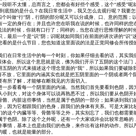
一段听不太懂，总而言之，您都会有好些个感受，这个“感受”呢
法到底指的是什么？在我日常生活中，我又怎么去观行呢？我要怎
四个叫做“行”阴，行阴的部分呢又可以分成身、口、意的范围；
有一定的身行在；并且也许您在听我在说的时候，也许同样的您
在说法的时候，你就有口行了；同样的，当您在进行思惟理解的时
，最后一个是“识”阴；识呢就如同我们在前面的讲次讲的“识”
您看的是什么节目，您也知道这里面说的法是正觉同修会所传授
我们在日常生活中的每一个时刻，你如果仔细去看的话，其实我
跟体会。所以这个意思就是说，佛为我们开示了五阴的这个法门，
五阴的方式来描述这个理念里面的“我”，所以如果我们要破除我
著著不放，它里面的内涵其实也就是把五阴里面的一个阴或者两个
要有所了解，才能够在断我见的方面切入。
进一步看看每一个阴里面的内涵。当然我们首先要看到色阴，因
从小到大，对这个身体可以说再熟悉不过，所以我们要从色阴开
骨骼、内脏这些事情，当然是属于色阴的一部分；如果谈到我们
分，因为它都跟我们的色身，跟我们的身体有关系。可是大家比
的这个内臓等等、骨骼等等之外，其实别忘了，我们也都需要能量
属于色阴。除了这个之外呢，还有一个大家或许会比较常忽略的
件事情，基本上也是由我们的色身，来作出有这样的动作。所以
的暖，也就是能量的部分。