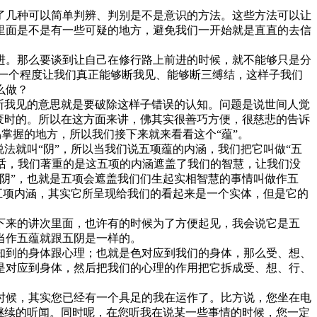
了几种可以简单判辨、判别是不是意识的方法。这些方法可以让
里面是不是有一些可疑的地方，避免我们一开始就是直直的去信
进。那么要谈到让自己在修行路上前进的时候，就不能够只是分
到一个程度让我们真正能够断我见、能够断三缚结，这样子我们
么做？
断我见的意思就是要破除这样子错误的认知。问题是说世间人觉
废时的。所以在这方面来讲，佛其实很善巧方便，很慈悲的告诉
易掌握的地方，所以我们接下来就来看看这个“蕴”。
法就叫“阴”，所以当我们说五项蕴的内涵，我们把它叫做“五
的话，我们著重的是这五项的内涵遮盖了我们的智慧，让我们没
阴”，也就是五项会遮盖我们们生起实相智慧的事情叫做作五
五项内涵，其实它所呈现给我们的看起来是一个实体，但是它的
下来的讲次里面，也许有的时候为了方便起见，我会说它是五
当作五蕴就跟五阴是一样的。
知到的身体跟心理；也就是色对应到我们的身体，那么受、想、
是对应到身体，然后把我们的心理的作用把它拆成受、想、行、
时候，其实您已经有一个具足的我在运作了。比方说，您坐在电
继续的听闻。同时呢，在您听我在说某一些事情的时候，您一定