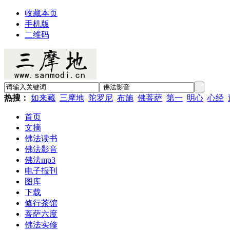
收藏本页
手机版
二维码
热搜：
如来藏
三摩地
陀罗尼
布施
佛菩萨
第一
明心
心经
首页
文摘
佛法读书
佛法影音
佛法mp3
电子报刊
图库
下载
修行茶馆
菩萨六度
佛法实修