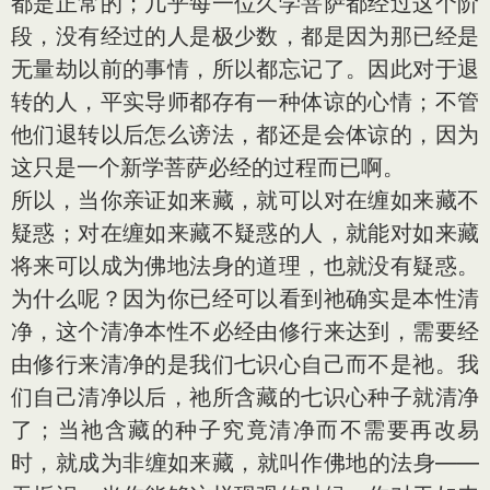
都是正常的；几乎每一位久学菩萨都经过这个阶
段，没有经过的人是极少数，都是因为那已经是
无量劫以前的事情，所以都忘记了。因此对于退
转的人，平实导师都存有一种体谅的心情；不管
他们退转以后怎么谤法，都还是会体谅的，因为
这只是一个新学菩萨必经的过程而已啊。
所以，当你亲证如来藏，就可以对在缠如来藏不
疑惑；对在缠如来藏不疑惑的人，就能对如来藏
将来可以成为佛地法身的道理，也就没有疑惑。
为什么呢？因为你已经可以看到祂确实是本性清
净，这个清净本性不必经由修行来达到，需要经
由修行来清净的是我们七识心自己而不是祂。我
们自己清净以后，祂所含藏的七识心种子就清净
了；当祂含藏的种子究竟清净而不需要再改易
时，就成为非缠如来藏，就叫作佛地的法身——