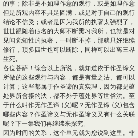
的事；除非是不如理作意的观行，或是如理作意
但是所观内容不具足圆满，或是对于自己的观行
结论不信受；或者是因为我所的执著太强烈了，
世世跟随着假名的大师不断熏习我所，也就是对
见闻觉知性的执著，一时断不掉，那就只好继续
修行，顶多四世也可以断除，同样可以出离三界
生死。
各位菩萨！综合以上所说，就知道依于作圣谛义
所做的这些观行与内容，都是有量之法、都可以
计算；这些都属于作圣谛的真实理，因为都是蕴
处界所含摄的法，都不外于蕴处界等世俗法。至
于什么叫作无作圣谛 (义)呢？无作圣谛 (义)包含
哪些内容？作圣谛义与无作圣谛义又有什么关联
呢？下一集我们再继续来探究。
因为时间的关系，这个单元就为您说到这里。非