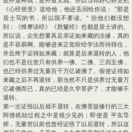
是外道神我，是外道梵我。所以当你好心好意把
《心经密意》送给他，他还丢回给你说： “那是
居士写的书，所以我不要读。” 但他们都没想
到：《维摩诘经》《胜鬘经》也都是居士讲的。
所以说，众生想要具足亲证如来藏的法缘，真的
是不容易啊。能够进来正觉听经学法而待得住，
并且终于证得如来藏；就算是后来退转的人，他
们也不是往世只有供养一佛、二佛、三四五佛，
也已经供养过无量百千万亿诸佛了。假使证得如
来藏之后不再退转，那当然不只是供养过无量万
亿诸佛而已，真的已经是久学菩萨了，才能够不
退转。
第一次证悟以后就不退转，在佛菩提修行的三大
阿僧祇劫过程之中是很少见的；即使是 平实导
师，无量世以前也曾经证悟了以后退转，所以这