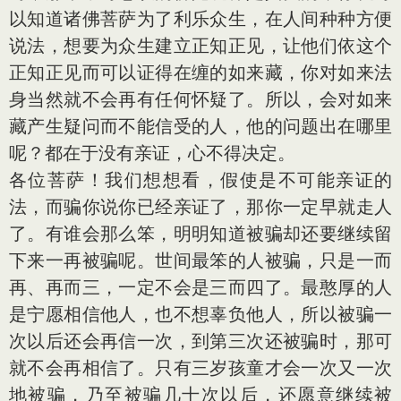
以知道诸佛菩萨为了利乐众生，在人间种种方便
说法，想要为众生建立正知正见，让他们依这个
正知正见而可以证得在缠的如来藏，你对如来法
身当然就不会再有任何怀疑了。所以，会对如来
藏产生疑问而不能信受的人，他的问题出在哪里
呢？都在于没有亲证，心不得决定。
各位菩萨！我们想想看，假使是不可能亲证的
法，而骗你说你已经亲证了，那你一定早就走人
了。有谁会那么笨，明明知道被骗却还要继续留
下来一再被骗呢。世间最笨的人被骗，只是一而
再、再而三，一定不会是三而四了。最憨厚的人
是宁愿相信他人，也不想辜负他人，所以被骗一
次以后还会再信一次，到第三次还被骗时，那可
就不会再相信了。只有三岁孩童才会一次又一次
地被骗，乃至被骗几十次以后，还愿意继续被