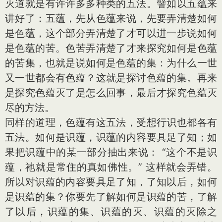
灭道就是有许许多多种类的五法。譬如以五蕴来
讲好了：五蕴，先从色蕴来说，先要弄清楚如何
是色蕴，这个部分弄清楚了才可以进一步说如何
是色蕴的苦。色苦弄清楚了才来探究如何是色蕴
的苦集，也就是说如何是色蕴的集：为什么一世
又一世都会有色蕴？这就是探讨色蕴的集。再来
是探究色蕴灭了是怎么回事，最后才探究色蕴灭
尽的方法。
同样的道理，色蕴有这五法，受想行识也都各有
五法。如何是识蕴，识蕴的内容要具足了知；如
果把识蕴中的某一部分抽出来说： “这个不是识
蕴，祂就是常住的真如佛性。” 这样就会弄错。
所以对识蕴的内容要具足了知，了知以后，如何
是识蕴的集？你要先了解如何是识蕴的苦，了解
了以后，识蕴的集、识蕴的灭、识蕴的灭除之