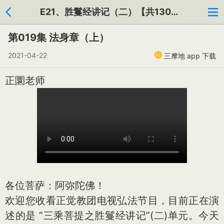
E21、胜鬘经讲记（二）【共130集】
第019集 法身章（上）
2021-04-22
三摩地 app 下载
正圜老师
各位菩萨：阿弥陀佛！
欢迎您收看正觉教团电视弘法节目，目前正在演
述的是 “三乘菩提之胜鬘经讲记”(二)单元。今天