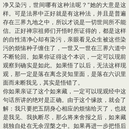
净又染污，世间哪有这种法呢？”她的大意是这
样。可是法界中正好就是有这种法，并且是普遍
存在三界九地之中，所以才说是一切世间所不能
信。正好禅宗祖师们开悟时所证得的，都是这样
的自性清净心却有染污，亲眼看见众生被这些染
污的烦恼种子缠住了，一世又一世在三界六道中
不断轮回。如果你证得这个本识，一定可以现前
观察到确实是如此。如果悟了以后，无法这样现
观，那一定是落在离念灵知里面，是落在六识里
面而未断我见，其实是悟错了。
你如果亲证了这个如来藏，一定可以现观经中这
句话所讲的绝对是正确。由于这个缘故，就会了
解：我只要把五阴身心相应的烦恼给灭了，也就
是我见、我执断尽，那么将来舍报之后，如来藏
就独自处在无余涅槃之中。如果再进一步把悟后