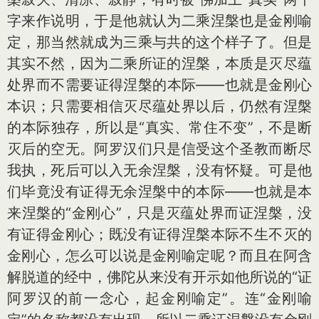
字来作说明，于是他就认为二乘涅槃也是金刚喻
定，那当然就成为三乘与共的这个样子了。但是
其实不然，因为二乘所证的涅槃，本质是灭尽蕴
处界而不需要证得涅槃的本际——也就是金刚心
本识；只需要相信灭尽蕴处界以后，仍然有涅槃
的本际独存，所以是“真实、常住不变”，不是断
灭后的空无。阿罗汉们只是信受这个圣教而断尽
我执，死后可以入无余涅槃，没有怀疑。可是他
们毕竟没有证得无余涅槃中的本际——也就是本
来涅槃的“金刚心”，只是灭蕴处界而证涅槃，没
有证得金刚心；既没有证得涅槃本际不生不灭的
金刚心，怎么可以说是金刚喻定呢？而且在阿含
解脱道的经中，佛陀从来没有开示如他所说的“证
阿罗汉的前一念心，起金刚喻定”。连“金刚喻