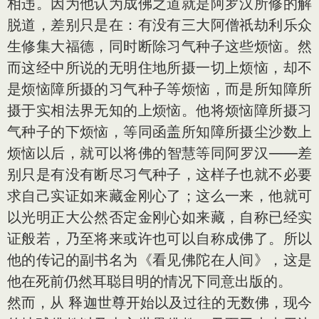
相违。因为他认为成佛之道就是阿罗汉所修的解
脱道，差别只是在：有没有三大阿僧祇劫利乐众
生修集大福德，同时断除习气种子这些烦恼。然
而这经中所说的无明住地所摄一切上烦恼，却不
是烦恼障所摄的习气种子等烦恼，而是所知障所
摄于实相法界无知的上烦恼。他将烦恼障所摄习
气种子的下烦恼，等同函盖所知障所摄尘沙数上
烦恼以后，就可以将佛的智慧等同阿罗汉——差
别只是有没有断尽习气种子，这样子也就不必要
求自己实证如来藏金刚心了；这么一来，他就可
以光明正大公然否定金刚心如来藏，自称已经实
证般若，乃至将来或许也可以自称成佛了。所以
他的传记的副书名为《看见佛陀在人间》，这是
他在死前仍然耳聪目明的情况下同意出版的。
然而，从 释迦世尊开始以及过往的无数佛，现今