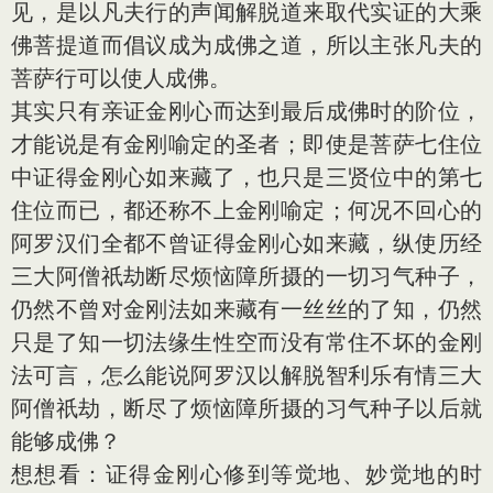
见，是以凡夫行的声闻解脱道来取代实证的大乘
佛菩提道而倡议成为成佛之道，所以主张凡夫的
菩萨行可以使人成佛。
其实只有亲证金刚心而达到最后成佛时的阶位，
才能说是有金刚喻定的圣者；即使是菩萨七住位
中证得金刚心如来藏了，也只是三贤位中的第七
住位而已，都还称不上金刚喻定；何况不回心的
阿罗汉们全都不曾证得金刚心如来藏，纵使历经
三大阿僧祇劫断尽烦恼障所摄的一切习气种子，
仍然不曾对金刚法如来藏有一丝丝的了知，仍然
只是了知一切法缘生性空而没有常住不坏的金刚
法可言，怎么能说阿罗汉以解脱智利乐有情三大
阿僧祇劫，断尽了烦恼障所摄的习气种子以后就
能够成佛？
想想看：证得金刚心修到等觉地、妙觉地的时