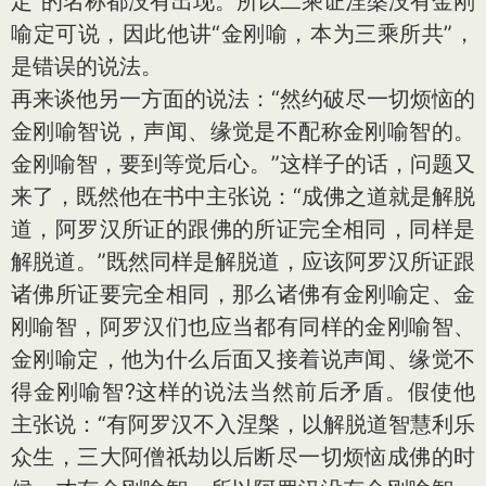
定”的名称都没有出现。所以二乘证涅槃没有金刚
喻定可说，因此他讲“金刚喻，本为三乘所共”，
是错误的说法。
再来谈他另一方面的说法：“然约破尽一切烦恼的
金刚喻智说，声闻、缘觉是不配称金刚喻智的。
金刚喻智，要到等觉后心。”这样子的话，问题又
来了，既然他在书中主张说：“成佛之道就是解脱
道，阿罗汉所证的跟佛的所证完全相同，同样是
解脱道。”既然同样是解脱道，应该阿罗汉所证跟
诸佛所证要完全相同，那么诸佛有金刚喻定、金
刚喻智，阿罗汉们也应当都有同样的金刚喻智、
金刚喻定，他为什么后面又接着说声闻、缘觉不
得金刚喻智?这样的说法当然前后矛盾。假使他
主张说：“有阿罗汉不入涅槃，以解脱道智慧利乐
众生，三大阿僧祇劫以后断尽一切烦恼成佛的时