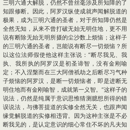
三明六通大解脱，仍然不曾丝毫涉及所知障的了
知跟修断。因此，阿罗汉纵使成就声闻解脱道的
极果，成为三明六通的圣者，对于所知障仍然是
全然无知，从来不曾打破无始无明住地，更不用
说有断除无始无明所摄的尘沙数上烦恼；这样子
的三明六通的圣者，岂能说有断尽一切烦恼？所
以这位法师假使他这样主张说：“断尽我见、我
执、我所执的阿罗汉是初圣谛智，没有金刚喻
定；不入涅槃而在三大阿僧祇劫之后断尽习气种
子烦恼的阿罗汉，是断一切烦恼者，即是进断无
明住地而有金刚喻智，成就第一义智。”这样子的
说法，仍然是纯属于意识思惟猜测臆想所得的错
误说法，与佛菩提道的实修全然无关，也跟声闻
缘觉解脱道的实修相违背。因为这种主张是不必
断我见的，是认定意识的细心常住不坏的凡夫知