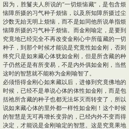
因为，胜鬘夫人所说的“一切烦恼藏”，是包含烦
恼障所摄的习气种子烦恼，以及所知障所摄过尘
沙数无始无明上烦恼，而不是如同他所说单指烦
恼障所摄的习气种子烦恼。而金刚喻定，是要到
究竟地已经完全不再改变金刚心中所蕴藏的一切
种子，到那个时候才能说是究竟性如金刚，否则
终究只是如来藏心体犹如金刚，但是所含藏的种
子仍然还是有所变易，不是内外俱如金刚，当然
这时的智慧就不能称为金刚喻智了。
必须悟得金刚心如来藏以后，进修到究竟佛地的
时候，已经不是单说心体的体性如金刚，而是包
括祂所含藏的种子也都无法坏灭而转变了，所以
说如来藏心体的里外都一样性如金刚！这个时候
的智慧是无可再增长变异的，已经内外不变而得
决定，才能说是金刚喻定的智慧。这是究竟果地