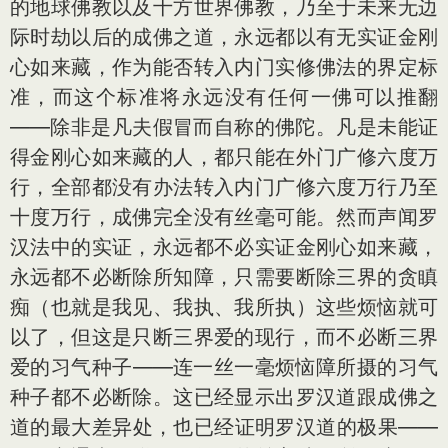
的地球佛教以及十方世界佛教，乃至于未来无边
际时劫以后的成佛之道，永远都以有无实证金刚
心如来藏，作为能否转入内门实修佛法的界定标
准，而这个标准将永远没有任何一佛可以推翻
——除非是凡夫假冒而自称的佛陀。凡是未能证
得金刚心如来藏的人，都只能在外门广修六度万
行，全部都没有办法转入内门广修六度万行乃至
十度万行，成佛完全没有丝毫可能。然而声闻罗
汉法中的实证，永远都不必实证金刚心如来藏，
永远都不必断除所知障，只需要断除三界的贪瞋
痴（也就是我见、我执、我所执）这些烦恼就可
以了，但这是只断三界爱的现行，而不必断三界
爱的习气种子——连一丝一毫烦恼障所摄的习气
种子都不必断除。这已经显示出罗汉道跟成佛之
道的最大差异处，也已经证明罗汉道的极果——