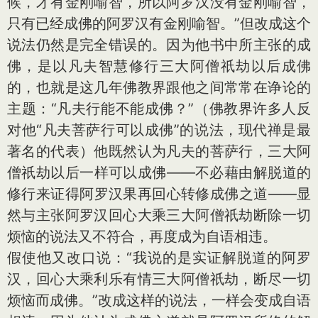
候，才有金刚喻智，所以阿罗汉没有金刚喻智，
只有已经成佛的阿罗汉有金刚喻智。”但改成这个
说法仍然是完全错误的。因为他书中所主张的成
佛，是以凡夫智慧修行三大阿僧祇劫以后成佛
的，也就是这几年佛教界跟他之间常常在诤论的
主题：“凡夫行能不能成佛？”（佛教界许多人反
对他“凡夫菩萨行可以成佛”的说法，现代禅是最
著名的代表）他既然认为凡夫的菩萨行，三大阿
僧祇劫以后一样可以成佛——不必藉由解脱道的
修行来证得阿罗汉果再回心转修成佛之道——显
然与主张阿罗汉回心大乘三大阿僧祇劫断除一切
烦恼的说法又不符合，再度成为自语相违。
假使他又改口说：“我说的是实证解脱道的阿罗
汉，回心大乘利乐有情三大阿僧祇劫，断尽一切
烦恼而成佛。”改成这样的说法，一样会变成自语