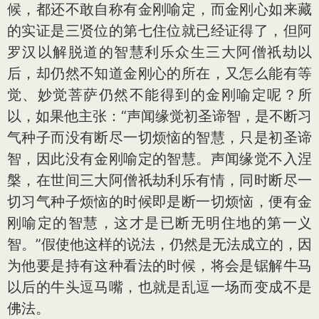
候，都还不敢自称有金刚喻定，而金刚心如来藏
的实证是三贤位的第七住位就已经证得了，但阿
罗汉以解脱道的智慧利乐众生三大阿僧祇劫以
后，却仍然不知道金刚心的所在，又怎么能有等
觉、妙觉菩萨仍然不能得到的金刚喻定呢？所
以，如果他主张：“声闻缘觉初圣谛智，是不断习
气种子而没有断尽一切烦恼的智慧，只是初圣谛
智，因此没有金刚喻定的智慧。声闻缘觉不入涅
槃，在世间三大阿僧祇劫利乐有情，同时断尽一
切习气种子烦恼的时候即是断一切烦恼，便有金
刚喻定的智慧，这才是已断无明住地的第一义
智。”假使他这样的说法，仍然是无法成立的，因
为他要是持有这种看法的时候，将会是锯解牛马
以后的牛头逗马嘴，也就是乱逗一场而变成不是
佛法。