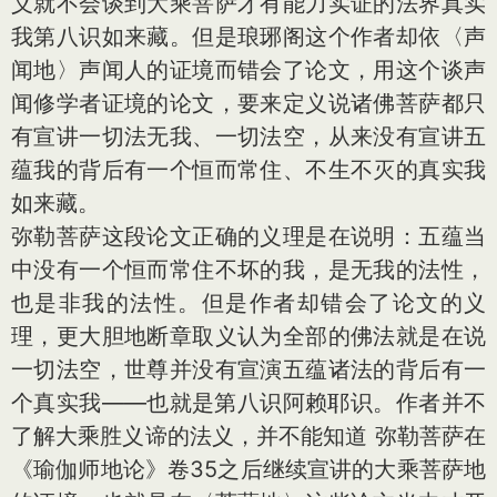
义就不会谈到大乘菩萨才有能力实证的法界真实
我第八识如来藏。但是琅琊阁这个作者却依〈声
闻地〉声闻人的证境而错会了论文，用这个谈声
闻修学者证境的论文，要来定义说诸佛菩萨都只
有宣讲一切法无我、一切法空，从来没有宣讲五
蕴我的背后有一个恒而常住、不生不灭的真实我
如来藏。
弥勒菩萨这段论文正确的义理是在说明：五蕴当
中没有一个恒而常住不坏的我，是无我的法性，
也是非我的法性。但是作者却错会了论文的义
理，更大胆地断章取义认为全部的佛法就是在说
一切法空，世尊并没有宣演五蕴诸法的背后有一
个真实我——也就是第八识阿赖耶识。作者并不
了解大乘胜义谛的法义，并不能知道 弥勒菩萨在
《瑜伽师地论》卷35之后继续宣讲的大乘菩萨地