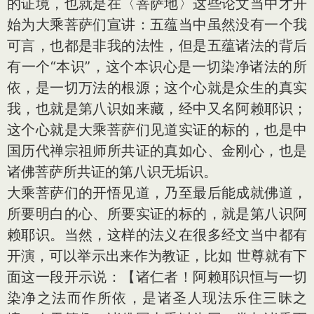
的证境，也就是在〈菩萨地〉这些论文当中才开
始为大乘菩萨们宣讲：五蕴当中虽然没有一个我
可言，也都是非我的法性，但是五蕴诸法的背后
有一个“本识”，这个本识心是一切染净诸法的所
依，是一切万法的根源；这个心就是众生的真实
我，也就是第八识如来藏，经中又名阿赖耶识；
这个心就是大乘菩萨们见道实证的标的，也是中
国历代禅宗祖师所共证的真如心、金刚心，也是
诸佛菩萨所共证的第八识无垢识。
大乘菩萨们的开悟见道，乃至最后能成就佛道，
所要明白的心、所要实证的标的，就是第八识阿
赖耶识。当然，这样的法义在很多经文当中都有
开演，可以举示出来作为教证，比如 世尊就有下
面这一段开示说：【诸仁者！阿赖耶识恒与一切
染净之法而作所依，是诸圣人现法乐住三昧之