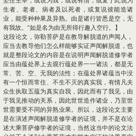
坚住主宰，或说为我，或说有情，或复于此说为
生者、老者、病者及以死者，或复说彼能造诸
业，能受种种果及异熟。由是诸行皆悉是空，无
有我故。”如是名为由无所得行趣入空行。】
这段论文，弥勒菩萨是在教导解脱道的声闻人，
应当去教导他们怎么样能够实证声闻解脱道，也
就是整段论文的内容是在说明声闻解脱道修学者
应当由蕴处界上去观行蕴处界一一诸法，都是无
常、苦、空、无我的法性；在蕴处界诸蕴当中没
有一个恒而常住、不生不灭的真实我，有情凡夫
众生执取五蕴为真实自我，因此而有了我见，由
于我见推动的关系，因此世世造作诸业，乃至世
世需要受不同的异熟业果。所以，这段论文主要
是在演述声闻解脱道修学者的证境，并不是在论
述大乘菩萨修学者的证境，当然这当中的论文法