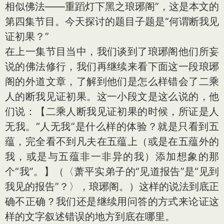
相似佛法——重蹈灯下黑之琅琊阁”，这是本文的
第四集节目。今天探讨的题目子题是“何谓断我见
证初果？”
在上一集节目当中，我们谈到了琅琊阁他们所妄
说的佛法修行，我们再继续来看下面这一段琅琊
阁的外道文章，了解到他们是怎么样错会了二乘
人的断我见证初果。这一小段文是这么说的，他
们说：【二乘人断我见证初果的时候，所证是人
无我。“人无我”是什么样的体验？就是只看到五
蕴，完全看不到凡夫在五蕴上（或是在五蕴外的
我，或是与五蕴非一非异的我）添加想象的那
个“我”。】（〈萧平实弟子的“见道报告”是“见到
我见的报告”？〉，琅琊阁。）这样的说法到底正
确不正确？我们还是继续用问答的方式来论证这
样的文字叙述错误的地方到底在哪里。