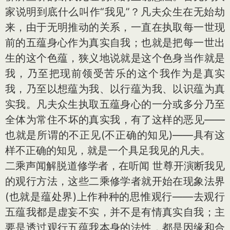
家说明到底什么叫作“我见”？凡夫众生在无始劫
来，由于无明推动的关系，一直在执取每一世现
前的五蕴身心作为真实自我；也就是把每一世出
生的这个色蕴，狭义地说就是这个色身当作就是
我，乃至把现前领受苦乐的这个我作为是真实
我，乃至以想蕴为我、以行蕴为我、以识蕴为真
实我。凡夫众生执取五蕴身心的一分或多分乃至
全体为常住不坏的真实我，有了这样的恶见——
也就是所谓的不正见(不正确的知见)——具有这
样不正确的知见，就是一个具足我见的凡夫。
二乘声闻解脱道修学者，在听闻 世尊开演断我见
的观行方法，这些二乘修学者就开始在现象法界
(也就是蕴处界)上作种种的思惟观行——去观行
五蕴我都是虚妄不实，并不是有情真实自我；主
要是透过观行五蕴我本身的法性，都是因缘和合