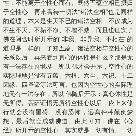
性，不能离开空性心而有。既然五蕴空相已摄归
于空性心，再来看待一切法“诸法空相”也是同样
的道理，本来是生灭不已的诸法空相，不仅成为
不生不灭、不垢不净、不增不减，而且也证实了
佛在阿含时所开示的“非我、非异我、不相在”的
道理是一样的。了知五蕴、诸法空相与空性心的
关系以后，再来看到真心的体性是什么？那是无
有一法存在的境界，所以 佛才会开示，空性心的
实际理地是没有五蕴、六根、六尘、六识、十二
因缘、四圣谛等法可言。也因为空性心的实际理
地无有一法存在，所以 佛随后开示：真心体性是
无所得。菩萨证悟无所得空性心以后，依止来修
行就会没有罣碍、没有恐怖，远离种种颠倒梦
想，最后就会成就佛道。由此可知，佛在《心
经》所开示的空性心，其实就是一切有情、一切