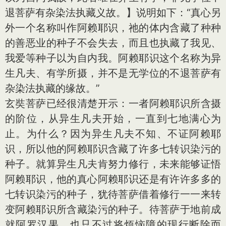
退菩萨有杂染法执藏义故。】说明如下：“真心另
外一个名称叫作阿赖耶识，祂的体内含藏了种种
的善恶业的种子不会失去，而且也执藏了我见、
我爱等种子以为自内我。阿赖耶识这个名称为异
生凡夫、有学所摄，并不是无学位的不退菩萨有
杂染法执藏的缘故。”
玄奘菩萨已经很清楚开示：一者阿赖耶识所含摄
的阶位，从异生凡夫开始，一直到七地满心为
止。为什么？因为异生凡夫不知、不证阿赖耶
识，所以他的阿赖耶识含藏了许多七转识染污的
种子。就算异生凡夫肯努力修行，未来能够证悟
阿赖耶识，他的真心阿赖耶识还是有许许多多的
七转识染污的种子，犹待菩萨借着修行一一来转
变阿赖耶识所含藏染污的种子。待菩萨于地前成
就阿罗汉果，也只不过将烦恼障的现行断除而