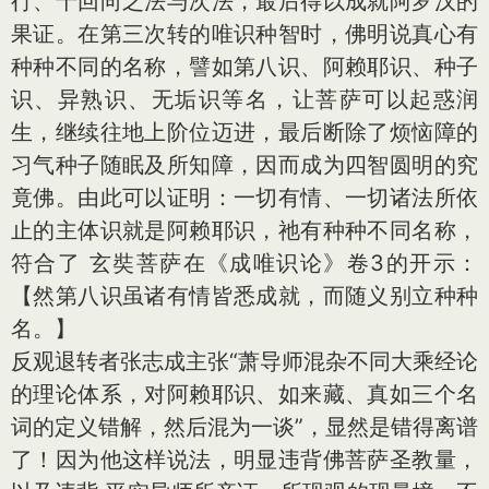
行、十回向之法与次法，最后得以成就阿罗汉的
果证。在第三次转的唯识种智时，佛明说真心有
种种不同的名称，譬如第八识、阿赖耶识、种子
识、异熟识、无垢识等名，让菩萨可以起惑润
生，继续往地上阶位迈进，最后断除了烦恼障的
习气种子随眠及所知障，因而成为四智圆明的究
竟佛。由此可以证明：一切有情、一切诸法所依
止的主体识就是阿赖耶识，祂有种种不同名称，
符合了 玄奘菩萨在《成唯识论》卷3的开示：
【然第八识虽诸有情皆悉成就，而随义别立种种
名。】
反观退转者张志成主张“萧导师混杂不同大乘经论
的理论体系，对阿赖耶识、如来藏、真如三个名
词的定义错解，然后混为一谈”，显然是错得离谱
了！因为他这样说法，明显违背佛菩萨圣教量，