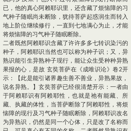
已，他的真心阿赖耶识里，还含藏了烦恼障的习
气种子随眠尚未断除，犹待菩萨起惑润生而转入
地上阶位继续修行，一直到七地满心为止，才能
将烦恼障的习气种子随眠断除。
二者既然阿赖耶识含藏了许许多多七转识染污的
种子，阿赖耶识当然也可以称为种子识；又，异
熟识能引生异熟种子现行，能让众生受种种异熟
果报的心，是故 玄奘菩萨在《成唯识论》卷2开
示：【此是能引诸界趣生善不善业，异熟果故，
说名异熟。】玄奘菩萨已经很清楚开示：一者由
于阿赖耶识有阿赖耶性，也就是祂有能藏、所
藏、执藏的体性，当菩萨断除了阿赖耶性，将烦
恼障的现行及习气种子随眠断除，阿赖耶识改名
为异熟识，仍然是同一个心体，只是改了名称而
已，可见真心有不同的名称。二者既然异熟识有