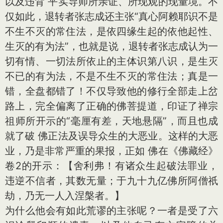
以及违背 平实导师所亲证、所现观的现量境。不
仅如此，退转者张志成还主张“真心阿赖耶识不是
不生不灭的常住法，是依四缘生起的依他起性、
生灭的有为法”，也就是说，退转者张志成认为一
切有情、一切法所依止的主体识第八识，是生灭
不已的有为法，不是不生不灭的常住法；真是一
错，全盘都错了！不仅导致他的修行全部走上岔
路上，完全偏离了正确的佛菩提道，印证了禅宗
祖师所开示的“毫厘有差，天地悬隔”，而且也成
就了破 佛正法及误导众生的大恶业。这样的大恶
业，乃是非常严重的果报，正如 佛在《佛藏经》
卷2的开示：【舍利弗！有诸众生起破法罪业，
违逆不信者，其数无量；于九十九亿佛所阿僧祇
劫，乃无一人入涅槃者。】
为什么他会有如此荒谬的主张呢？一者是受了六