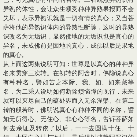
异熟的体性，会让众生领受种种异熟果报而不会
失坏，表示异熟识就是一切有情的真心；又当菩
萨将他的异熟识体内的异熟性断除，这时的异熟
识改名为无垢识，显然佛地的无垢识也是真心的
异名，未成佛前是因地的真心，成佛以后是果地
的真心。
从上面这两集说明可知：世尊是以真心的种种异
名来贯穿三次转。在初转的阿含时，佛隐说真心
有种种名，譬如苦之本际、我、如、如来藏等
名，为二乘人说明如何断除烦恼障的现行，未来
就可以灭尽自己的蕴处界而入无余涅槃。在第二
转的般若时，佛明说真心有种种不同的名称，譬
如无所得心、无住心、非心心等名，告诉菩萨如
何去亲证及转依了以后，一一去圆满十住、十