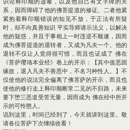
识论释印顺的遗毒，以及他自己有文字障的关
系，因而障碍了他的佛菩提道的修证。二者他紧
紧抱着释印顺错误的知见不放，于正法有所疑
时，却不向真善知识 平实导师请示法义，以解决
他的疑惑，并且于事相上一时违逆不顺遂，因而
成为佛菩提道的退转者，又成为凡夫一个。他的
退转不仅让人觉得很可惜，而且也证成了 佛在
《菩萨璎珞本业经》卷上的开示：【其中值恶因
缘故，退入凡夫不善恶中，不名习种性人。】不
仅使他的说法完全偏离了佛菩萨的开示，而且也
使他的修行走上释印顺断常二见的不归路，未来
要下堕三恶道受苦无量，因而成为 佛在经中所开
示的可怜愍人。
说到这里，时间已经到了，今天就讲到这里。敬
请各位菩萨下次继续收看！