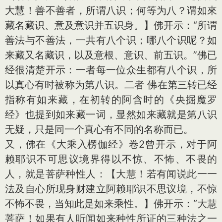
大慧！善不善者，所谓八识；何等为八？谓如來
藏名藏识、意及意识并五识身。】佛开示：“所谓
善法与不善法，一共有八个识；哪八个识呢？如
来藏又名藏识，以及意根、意识、前五识。”佛已
经很清楚开示：一者每一位众生都有八个识，所
以真心有时被称为第八识。二者 佛在第三转已经
指称有如来藏，在初转的阿含时的《央掘魔罗
经》也提到如来藏一词，显然如来藏就是第八识
无疑，只是同一个真心有不同的名称而已。
又，佛在《大乘入楞伽经》卷2曾开示，对于阿
赖耶识不可思议境界得以不惊、不怖、不畏的
人，就是菩萨种性人：【大慧！若有闻说此一一
法及自心所现身财建立阿赖耶识不思议境，不惊
不怖不畏，当知此是如来乘性。】佛开示：“大慧
菩萨！如果有人听闻如来种性所证的三种法之一