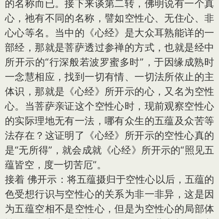
的名称而已。接下来谈第二转，佛明说有一个真
心，祂有不同的名称，譬如空性心、无住心、非
心心等名。当中的《心经》是大众耳熟能详的一
部经，那就是菩萨透过参禅的方式，也就是经中
所开示的“行深般若波罗蜜多时”，于因缘成熟时
一念慧相应，找到一切有情、一切法所依止的主
体识，那就是《心经》所开示的心，又名为空性
心。当菩萨亲证这个空性心时，现前观察空性心
的实际理地无有一法，哪有众生的五蕴及众苦等
法存在？这证明了《心经》所开示的空性心真的
是“无所得”，就会成就《心经》所开示的“照见五
蕴皆空，度一切苦厄”。
接着 佛开示：将五蕴摄归于空性心以后，五蕴的
色受想行识与空性心的关系为非一非异，这是因
为五蕴空相不是空性心，但是为空性心的局部体