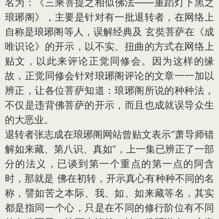
名为：《三乘菩提之相似佛法——重蹈灯下黑之
琅琊阁》，主要是针对有一批退转者，在网络上
自称是琅琊阁等人，误解经典及 玄奘菩萨在《成
唯识论》的开示，以不实、扭曲的方式在网络上
贴文，以此来评论正觉同修会。因为这样的缘
故，正觉同修会针对琅琊阁评论的文章一一加以
辨正，让各位菩萨知道：琅琊阁所说的种种法，
不仅是违背佛菩萨的开示，而且也成就误导众生
的大恶业。
退转者张志成在琅琊阁网站曾贴文表示“萧导师错
解如来藏、第八识、真如”，上一集已辨正了一部
分的法义，已谈到第一个重点的第一点的阿含
时，那就是 佛在初转，开示真心有种种不同的名
称，譬如苦之本际、我、如、如来藏等名，其实
都是指同一个心，只是在不同的修行阶位有不同