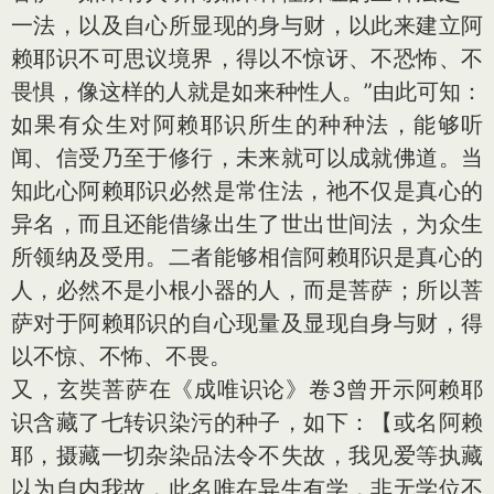
一法，以及自心所显现的身与财，以此来建立阿
赖耶识不可思议境界，得以不惊讶、不恐怖、不
畏惧，像这样的人就是如来种性人。”由此可知：
如果有众生对阿赖耶识所生的种种法，能够听
闻、信受乃至于修行，未来就可以成就佛道。当
知此心阿赖耶识必然是常住法，祂不仅是真心的
异名，而且还能借缘出生了世出世间法，为众生
所领纳及受用。二者能够相信阿赖耶识是真心的
人，必然不是小根小器的人，而是菩萨；所以菩
萨对于阿赖耶识的自心现量及显现自身与财，得
以不惊、不怖、不畏。
又，玄奘菩萨在《成唯识论》卷3曾开示阿赖耶
识含藏了七转识染污的种子，如下：【或名阿赖
耶，摄藏一切杂染品法令不失故，我见爱等执藏
以为自内我故，此名唯在异生有学，非无学位不