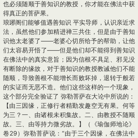
也必须随顺于善知识的教授，你才能在佛法中获
得真正的菩萨果。
琅琊阁们能够值遇善知识 平实导师，认识亲近求
法，虽然他们参加精进禅三共住，但是由于善知
识他太老婆了——老婆心切所给予的帮助，让他
们太容易开悟了——但是他们却不能得到善知识
在佛法中的真实意旨；因为信根不具足、邪见没
有断除的缘故，对于善知识的教授教诫他们不能
随顺，导致善根不能增长而败坏掉，退转于般若
的实证而无恶不造。他们这些这样的一个现象，
这个部分完全验证了 弥勒菩萨在大论中所说的：
【由三因缘，正修行者精勤发趣空无有果。何等
为三？一、由诸根未积集故。二、由教授不随顺
故。三、由等持力微劣故。】（《瑜伽师地论》
卷29）弥勒菩萨说：“由于三个因缘，在佛法中