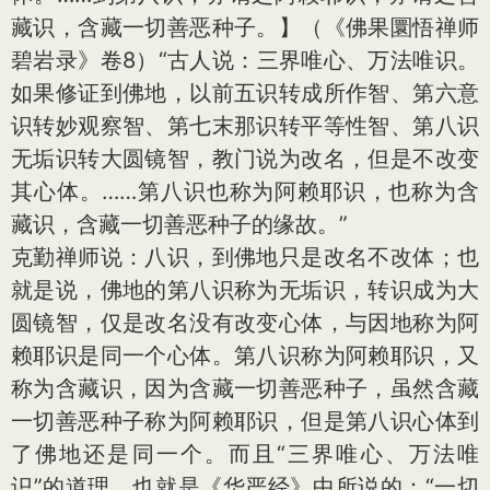
藏识，含藏一切善恶种子。】（《佛果圜悟禅师
碧岩录》卷8）“古人说：三界唯心、万法唯识。
如果修证到佛地，以前五识转成所作智、第六意
识转妙观察智、第七末那识转平等性智、第八识
无垢识转大圆镜智，教门说为改名，但是不改变
其心体。……第八识也称为阿赖耶识，也称为含
藏识，含藏一切善恶种子的缘故。”
克勤禅师说：八识，到佛地只是改名不改体；也
就是说，佛地的第八识称为无垢识，转识成为大
圆镜智，仅是改名没有改变心体，与因地称为阿
赖耶识是同一个心体。第八识称为阿赖耶识，又
称为含藏识，因为含藏一切善恶种子，虽然含藏
一切善恶种子称为阿赖耶识，但是第八识心体到
了佛地还是同一个。而且“三界唯心、万法唯
识”的道理，也就是《华严经》中所说的：“一切