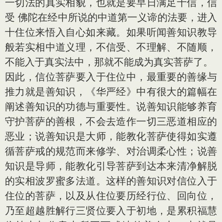
一切法的真实相貌，也就是要早日满足十信，信
受 佛陀在经中所说的中道第一义谛的法要，进入
十住位来悟入自心如来藏。如果听闻善知识教导
般若实相中道义理，不信受、不理解、不随顺，
不能入于真实法中，那就不能成为真实菩萨了。
因此，信位菩萨要入于住位中，最重要的善缘与
推力就是善知识，《华严经》中有很大的篇幅在
阐述善知识的功德与重要性。说善知识能够养育
守护菩萨的善根，不会去造作一切三恶道相应的
恶业；说善知识是大师，能教化菩萨使得如实遵
循菩萨戒的规范而来修学、对治调柔心性；说善
知识是导师，能教化引导菩萨到达本来清净解脱
的实相波罗蜜多法道。这样的善知识对信位入于
住位的菩萨，以及从住位要历经行位、回向位，
乃至超越胜解行三贤位要入于初地，是累积福慧