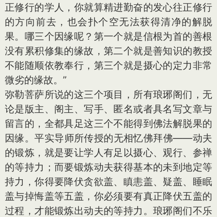
正修行的学人，你就算精进勤奋的发心往正修行
的方向前去，也会扑个空无法获得清净的解脱
果。哪三个因缘呢？第一个就是信根为首的善根
没有累积修集的缘故，第二个就是善知识的教授
不能随顺依教奉行，第三个就是摄心的定力非常
微劣的缘故。”
弥勒菩萨所说的这三个项目，所有琅琊阁们，无
论是版主、阁主、写手、匿名或者具名写文章与
留言的，全都具足这三个不能得到佛法解脱果的
因缘。平实导师所传授的无相忆佛拜佛——动夫
的锻炼，就是要让学人有足以摄心、观行、参禅
的等持力；而要锻炼动夫获得基本的未到地定等
持力，你得要降伏贪欲盖、瞋恚盖、疑盖、睡眠
盖与掉悔盖等五盖，你必须要有真正降伏五盖的
过程，才能锻炼出动夫的等持力。琅琊阁们不乐