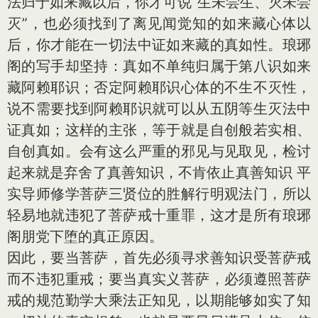
法归于如来藏以后，你才可说“生未尝生、灭未尝
灭”，也必须找到了离见闻觉知的如来藏心体以
后，你才能在一切法中证如来藏的真如性。琅琊
阁的写手却坚持：真如不单纯归属于第八识如来
藏阿赖耶识；否定阿赖耶识心体的不生不灭性，
说不需要找到阿赖耶识就可以从五阴等生灭法中
证真如；这样的主张，等于就是自创般若实相、
自创真如。会有这么严重的邪见与见取见，检讨
起来就是弃舍了真善知识，不肯依止真善知识 平
实导师修学菩萨三贤位的胜解行明观法门，所以
轻易地就违犯了菩萨戒十重罪，这才是所有琅琊
阁朋党下堕的真正原因。
因此，要当菩萨，首先必须寻求善知识受菩萨戒
而不违犯重戒；要当真实义菩萨，必须遵照菩萨
戒的规范勤学大乘法正知见，以期能够如实了知