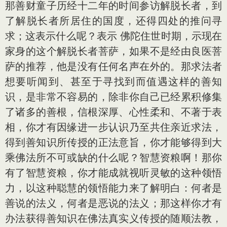
那善财童子历经十二年的时间参访解脱长者，到
了解脱长者所居住的国度，还得四处的推问寻
求；这表示什么呢？表示 佛陀住世时期，示现在
家身的这个解脱长者菩萨，如果不是经由良医菩
萨的推荐，他是没有任何名声在外的。那求法者
想要听闻到、甚至于寻找到而值遇这样的善知
识，是非常不容易的，除非你自己已经累积修集
了诸多的善根，信根深厚、心性柔和、不著于表
相，你才有因缘进一步认识乃至共住亲近求法，
得到善知识所传授的正法意旨，你才能够得到大
乘佛法所不可或缺的什么呢？智慧资粮啊！那你
有了智慧资粮，你才能成就视听灵敏的这种领悟
力，以这种聪慧的领悟能力来了解明白：何者是
善说的法义，何者是恶说的法义；那这样你才有
办法获得善知识在佛法真实义传授的随顺法教，