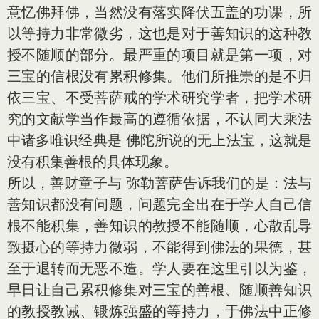
意忆佛拜佛，当然没有落实降伏五盖的功课，所
以等持力非常微劣，这也是对于善知识的这种教
授不随顺的部分。最严重的项目就是第一项，对
三宝的信根没有累积修集。他们所推崇的是不归
依三宝、不受菩萨戒的学术研究学者，把学术研
究的文献学当作最高的遵循依据，不认同大乘法
中诸多唯识经典是 佛陀所说的无上法宝，这就是
没有积集善根的具体现象。
所以，善财童子与 弥勒菩萨告诉我们的是：法与
善知识都没有问题，问题完全出在于学人自己信
根不能积集，善知识的教授不能随顺，心散乱导
致摄心的等持力微弱，不能得到佛法的果德，甚
至于退转而无恶不造。学人要在这里引以为鉴，
早日让自己累积修集对三宝的善根、随顺善知识
的教授教诫、锻炼强盛的等持力，于佛法中正修