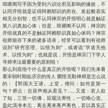
琅琊阁写手因为受到六识论邪见影响的缘故，不
认同开悟就是证得阿赖耶识的所在、发起般若实
相无分别智，也不认同禅宗的开悟明心就是触证
第八识真如心体；但是，琅琊阁不认同，禅宗的
开悟就真的不是触证阿赖耶识真如心体吗？禅宗
祖师留存下来的诸多语录，经常可以看到有祖师
说到“研穷至理、以悟为则”，或者说“学道无他
术、以悟为则”；也就是说，开悟是禅宗门下学人
寻师求法最重要的原则啦！
那么到底悟个什么是真正的开悟呢？我们先来看
看宋朝时期临济宗的传人 圜悟克勤禅师是怎么说
的：【郓国大王请。上堂，僧问：如何是第一
句？师云：岂容声相从君见？……又道：若人欲
了知，三世一切佛，应观法界性，一切唯心造。
盖此清净本元，离去离来离声离色，若以真实正