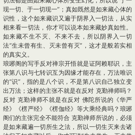
切法都是由如来藏心体所变生幻化，所以说“于一
现一切、于一切现一”；真如既然是如来藏心体的
识性，这个如来藏识又遍于阴界入一切法，从实
相来看一切法，你才可以说本如来藏妙真如性。
如来藏不生不灭、不来不去，所以阴界入一切
法“生未曾有生、灭未曾有灭”，这才是般若实相
的真实义。
琅琊阁的写手反对禅宗开悟就是证阿赖耶识，主
张第八识与七转识互为因缘才能存在，万法唯识
的“识”，指的是八个识，不是第八识自己独立变
出万法；这样的主张不就是在反对 克勤禅师吗？
反对 克勤禅师不就是在反对 佛陀所说的《华严
经》《楞严经》《楞伽经》等大乘经典吗？琅琊
阁们的主张完全不能符合 克勤禅师所说的，必须
是如来藏遍一切所生之法，所以一切生灭来去诸