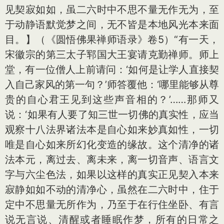
见契寂如如，虽二六时中不思不量无作无为，至
于动静语默觉梦之间，无不皆是本地风光本来面
目。】（《圆悟佛果禅师语录》卷5）“有一天，
宋徽宗的第三太子郓国大王宴请克勤禅师。师上
堂，有一位僧人上前请问：‘如何是让学人直接契
入自己家风的第一句？’师答覆他：‘哪里能够从尊
贵的自心君王见到这些声音相的？’……那师又
说：‘如果有人要了知三世一切佛的真实性，应当
观察十八法界诸法本是自心如来妙真如性，一切
唯是自心如来所幻化变造的缘故。这个清净的诸
法本元，离过去、离未来，离一切音声、语言文
字与六尘色法，如果以这样的真实正见契入本来
寂静如如不动的清净心，虽然在二六时中，住于
定中不思量无所作为，乃至于在行住坐卧、有言
说无言说、清醒或者睡眠作梦，所有的日常之