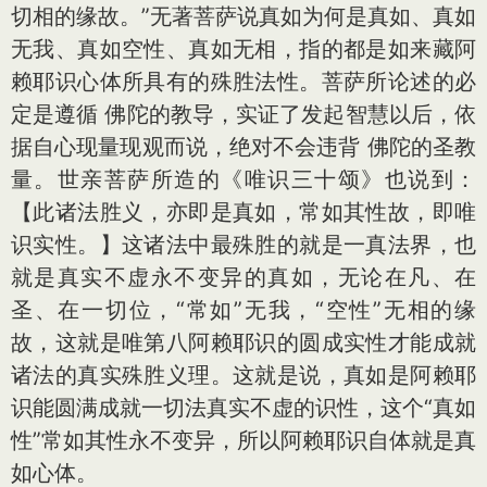
切相的缘故。”无著菩萨说真如为何是真如、真如
无我、真如空性、真如无相，指的都是如来藏阿
赖耶识心体所具有的殊胜法性。菩萨所论述的必
定是遵循 佛陀的教导，实证了发起智慧以后，依
据自心现量现观而说，绝对不会违背 佛陀的圣教
量。世亲菩萨所造的《唯识三十颂》也说到：
【此诸法胜义，亦即是真如，常如其性故，即唯
识实性。】这诸法中最殊胜的就是一真法界，也
就是真实不虚永不变异的真如，无论在凡、在
圣、在一切位，“常如”无我，“空性”无相的缘
故，这就是唯第八阿赖耶识的圆成实性才能成就
诸法的真实殊胜义理。这就是说，真如是阿赖耶
识能圆满成就一切法真实不虚的识性，这个“真如
性”常如其性永不变异，所以阿赖耶识自体就是真
如心体。