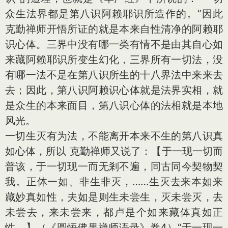
众生法界都是第八识阿赖耶识所造作的。”因此
克勤禅师开悟所证的就是本来自性清净的阿赖耶
识心体。三界中没有哪一类有情不是由其自心如
来藏阿赖耶识所变生幻化，三界所有一切法，没
有哪一法不是在第八识所生的十八界法中来来去
去；因此，第八识阿赖识心体就是法界实相，就
是众生的本来面目，第八识心体的法相就是本地
风光。
一切生灭有为法，不能离开本来不生的第八识真
如心体，所以 克勤禅师又说了：【于一现一切而
普该，于一切现一而无剎不遍，同古同今契物契
我。正体一如、非生非灭，……生灭去来本如来
藏妙真如性，夫如是则生未尝生，灭未尝灭，去
未尝去，来未尝来，都卢是个如来藏体真如正
性。】（《圆悟佛果禅师语录》卷4）“于一现一