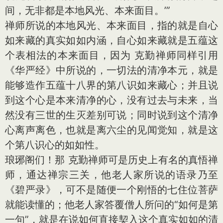
间，无非都是本地风光、本来面目。’”
禅师所说的本地风光、本来面目，指的就是自心
如来藏的真实如如内涵，自心如来藏就是五蕴这
个表相法的本来面目，因为 克勤禅师同样引用
《华严经》中所说的，一切法的清净本元，就是
能够造作五蕴十八界的第八识如来藏心；并且说
到这个心是本来清净的心，没有过去与未来，当
然没有三世的生灭差别可说；同时说到这个清净
心离声离色，也就是离六尘的见闻觉知，就是这
个第八识心的如如性。
琅琊阁们！那 克勤禅师可是历史上有名的真悟禅
师，通达禅宗三关，他老人家所说的语录乃至
《碧严录》，可不是随便一个刚悟的七住位菩萨
就能读懂的；他老人家答覆僧人所问的“如何是第
一句”，就是在说如何直接契入这个真实如如的清