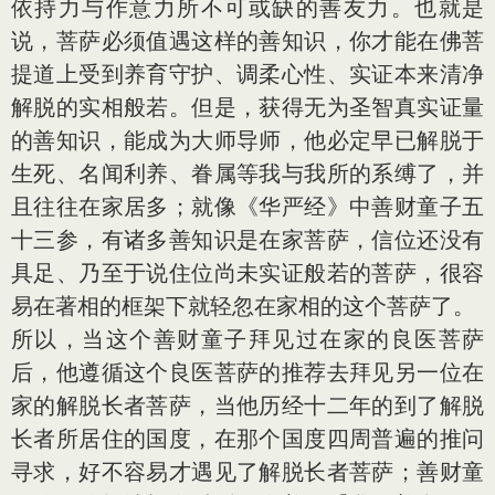
依持力与作意力所不可或缺的善友力。也就是
说，菩萨必须值遇这样的善知识，你才能在佛菩
提道上受到养育守护、调柔心性、实证本来清净
解脱的实相般若。但是，获得无为圣智真实证量
的善知识，能成为大师导师，他必定早已解脱于
生死、名闻利养、眷属等我与我所的系缚了，并
且往往在家居多；就像《华严经》中善财童子五
十三参，有诸多善知识是在家菩萨，信位还没有
具足、乃至于说住位尚未实证般若的菩萨，很容
易在著相的框架下就轻忽在家相的这个菩萨了。
所以，当这个善财童子拜见过在家的良医菩萨
后，他遵循这个良医菩萨的推荐去拜见另一位在
家的解脱长者菩萨，当他历经十二年的到了解脱
长者所居住的国度，在那个国度四周普遍的推问
寻求，好不容易才遇见了解脱长者菩萨；善财童