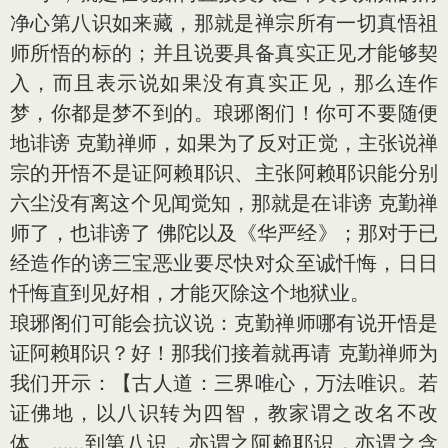
净心第八识如来藏，那就是禅宗所有一切真悟祖
师所悟的标的；并且说要具备真实正见才能够契
入，而且表示说如果没有真实正见，那么连作
梦，你都是梦不到的。琅琊阁们！你可不要随便
地诽谤 克勤禅师，如果为了反对正觉，主张说禅
宗的开悟不是证阿赖耶识、主张阿赖耶识能分别
六尘没有离这个见闻觉知，那就是在诽谤 克勤禅
师了，也诽谤了 佛陀以及《华严经》；那对于已
经造作的谤三宝恶业要尽快对众至诚忏悔，日日
忏悔直到见好相，才能灭除这个地狱业。
琅琊阁们可能会抗议说：克勤禅师哪有说开悟是
证阿赖耶识？好！那我们接着就再请 克勤禅师为
我们开示：【古人道：三界唯心，万法唯识。若
证佛地，以八识转为四智，教家谓之改名不改
体。……到第八识，亦谓之阿赖耶识，亦谓之含