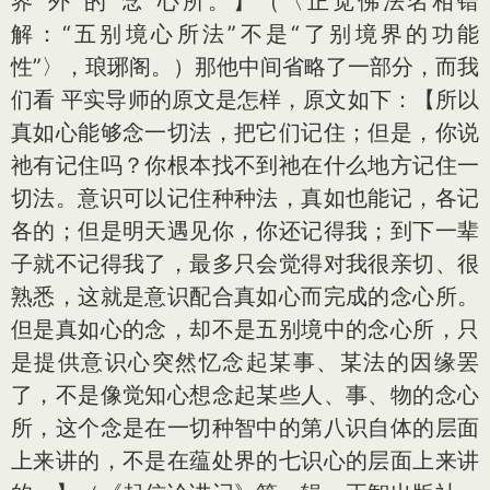
界“外”的“念”心所。】（〈正觉佛法名相错
解：“五别境心所法”不是“了别境界的功能
性”〉，琅琊阁。）那他中间省略了一部分，而我
们看 平实导师的原文是怎样，原文如下：【所以
真如心能够念一切法，把它们记住；但是，你说
祂有记住吗？你根本找不到祂在什么地方记住一
切法。意识可以记住种种法，真如也能记，各记
各的；但是明天遇见你，你还记得我；到下一辈
子就不记得我了，最多只会觉得对我很亲切、很
熟悉，这就是意识配合真如心而完成的念心所。
但是真如心的念，却不是五别境中的念心所，只
是提供意识心突然忆念起某事、某法的因缘罢
了，不是像觉知心想念起某些人、事、物的念心
所，这个念是在一切种智中的第八识自体的层面
上来讲的，不是在蕴处界的七识心的层面上来讲