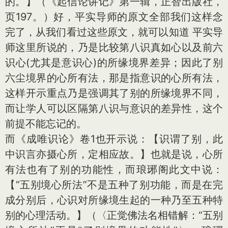
的。】（《起信论讲记》第一辑，正智出版社，
页197。）好，平实导师的原文全部我们这样念
完了，从我们看过这些原文，就可以知道 平实导
师这里所说的，乃是比较第八识真如心以及前六
识心(尤其是意识心)的所缘境界差异；因此了别
六尘境界的心所有法，那是指意识的心所有法，
这样开示重点乃是强调其了别的所缘境界不同，
而让学人可以区隔第八识与意识的差异性，这个
前提不能忘记的。
而《成唯识论》卷1也开示说：【识谓了别，此
中识言亦摄心所，定相应故。】也就是说，心所
有法也有了别的功能性，而琅琊阁此文中说：
【“五别境心所法”不是五种了别功能，而是在完
成分别后，心识对所缘境生起的一种乃至五种特
别的心理活动。】（〈正觉佛法名相错解：“五别