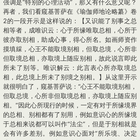
强调是“特别的心理活动”，那又有什么意义呢？
再者，我们看窥基菩萨在《瑜伽师地论略纂》卷
2的一段开示是这样说的：【又识能了别事之总
相等者，成唯识云：心于所缘唯取总相，心所于
彼亦取别相，助成心事，得心所名。如画师资作
摸填綵，心王不能取境别相，但取总境，心所非
但取境总相，亦取境上随应别相，故此说言即此
所未了别等。唯识解云：此言表心所亦取境总
相，此总境上所未了别境之别相。】从这里开示
就很明白了，窥基菩萨说：“心王不能取境别相，
但取总境，心所非但取境总相，亦取境上随应别
相。”因此心所现行的时候，一定有对于所缘境界
的总相、别相都有了别用，例如意识心的所缘境
于总相来说都可以叫作“法尘”，但是于别相就是
会有许多差别。例如意识心面对“所乐境、决定