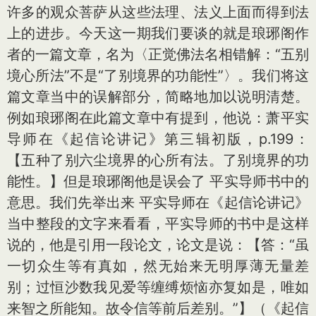
许多的观众菩萨从这些法理、法义上面而得到法
上的进步。今天这一期我们要谈的就是琅琊阁作
者的一篇文章，名为〈正觉佛法名相错解：“五别
境心所法”不是“了别境界的功能性”〉。我们将这
篇文章当中的误解部分，简略地加以说明清楚。
例如琅琊阁在此篇文章中有提到，他说：萧平实
导师在《起信论讲记》第三辑初版，p.199：
【五种了别六尘境界的心所有法。了别境界的功
能性。】但是琅琊阁他是误会了 平实导师书中的
意思。我们先举出来 平实导师在《起信论讲记》
当中整段的文字来看看，平实导师的书中是这样
说的，他是引用一段论文，论文是说：【答：“虽
一切众生等有真如，然无始来无明厚薄无量差
别；过恒沙数我见爱等缠缚烦恼亦复如是，唯如
来智之所能知。故令信等前后差别。”】（《起信