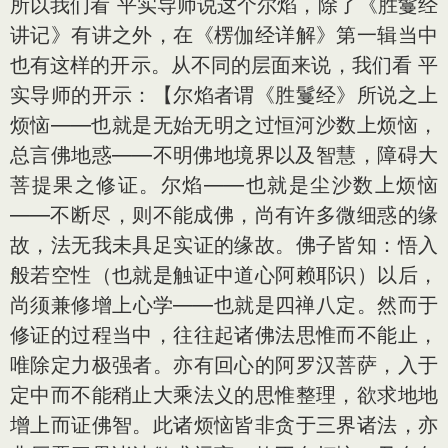
所以我们看 平实导师说这个尔焰，除了《胜鬘经
讲记》有讲之外，在《楞伽经详解》第一辑当中
也有这样的开示。从不同的层面来说，我们看 平
实导师的开示：【尔焰者谓《胜鬘经》所说之上
烦恼——也就是无始无明之过恒河沙数上烦恼，
总言佛地惑——不明佛地境界以及智慧，障碍大
菩提果之修证。尔焰——也就是尘沙数上烦恼
——不断尽，则不能成佛，尚有许多微细惑的缘
故，法无我未具足实证的缘故。佛子皆知：悟入
般若空性（也就是触证中道心阿赖耶识）以后，
尚须兼修增上心学——也就是四禅八定。然而于
修证的过程当中，往往起诸佛法思惟而不能止，
唯除定力极强者。亦有回心的阿罗汉菩萨，入于
定中而不能稍止大乘法义的思惟整理，欲求地地
增上而证佛智。此诸烦恼皆非贪于三界诸法，亦