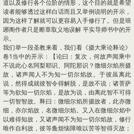
道以及修行各个位阶的情形，这个目的就是希望
读者能够透过这样白话而且又举例说明的开示，
因为这样了解就可以更容易入手修行了。但是琅
琊阁作者只是断章取义地误解 平实导师书中的开
示。
我们举一段圣教来看，我们看《摄大乘论释论》
卷1当中的开示：【论曰：复次，何故声闻乘中
不说此心名阿梨耶识、阿陀那识？微细尔焰所摄
故，诸声闻人不为知一切尔焰故。于彼虽离此
说，然得成就彼智令得解脱，是故不说；诸菩萨
等为欲知一切尔焰，是故为说，由离此智不可得
一切智智故。释曰：微细尔焰所摄故者，此亦微
细，亦尔焰故，名微细尔焰。又入在微细尔焰中
以难得知故，又诸声闻不为知一切尔焰故，修行
唯作自利故，彼等麁烦恼障唯以苦等智得灭故；