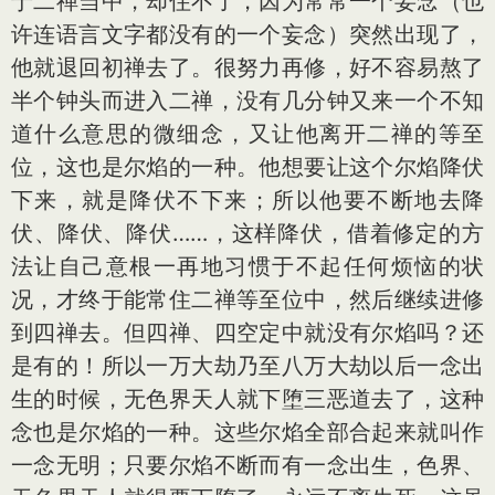
于二禅当中，却住不了，因为常常一个妄念（也
许连语言文字都没有的一个妄念）突然出现了，
他就退回初禅去了。很努力再修，好不容易熬了
半个钟头而进入二禅，没有几分钟又来一个不知
道什么意思的微细念，又让他离开二禅的等至
位，这也是尔焰的一种。他想要让这个尔焰降伏
下来，就是降伏不下来；所以他要不断地去降
伏、降伏、降伏……，这样降伏，借着修定的方
法让自己意根一再地习惯于不起任何烦恼的状
况，才终于能常住二禅等至位中，然后继续进修
到四禅去。但四禅、四空定中就没有尔焰吗？还
是有的！所以一万大劫乃至八万大劫以后一念出
生的时候，无色界天人就下堕三恶道去了，这种
念也是尔焰的一种。这些尔焰全部合起来就叫作
一念无明；只要尔焰不断而有一念出生，色界、