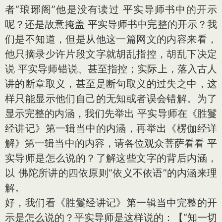
者“琅琊阁”他是没有读过 平实导师书中的开示
呢？还是故意掩盖 平实导师书中完整的开示？我
们是不知道，但是从他这一篇网文的内容来看，
他只摘录少许片段文字就胡乱指控，胡乱下决定
说 平实导师错说、甚至指控；实际上，落入古人
讲的断章取义，甚至是断句取义的过失之中，这
样只能显示他们自己的无知或者误会错解。为了
显示完整的内涵，我们先举出 平实导师在《胜鬘
经讲记》第一辑当中的内涵，再举出《楞伽经详
解》第一辑当中的内容，请各位观众菩萨看看 平
实导师是怎么说的？了解这些文字的背后内涵，
以 佛陀所讲的四依原则“依义不依语”的内涵来理
解。
好，我们看《胜鬘经讲记》第一辑当中完整的开
示是怎么说的？平实导师是这样说的：【“知一切