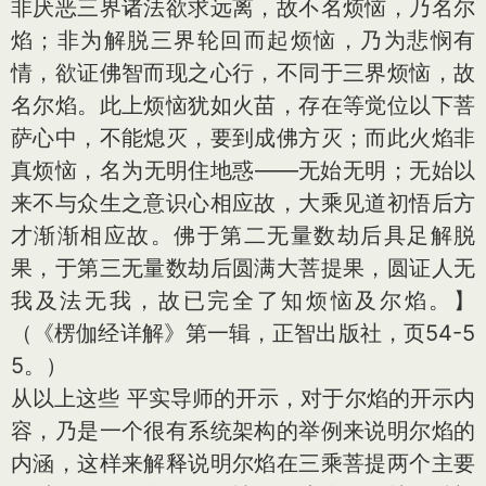
非厌恶三界诸法欲求远离，故不名烦恼，乃名尔
焰；非为解脱三界轮回而起烦恼，乃为悲悯有
情，欲证佛智而现之心行，不同于三界烦恼，故
名尔焰。此上烦恼犹如火苗，存在等觉位以下菩
萨心中，不能熄灭，要到成佛方灭；而此火焰非
真烦恼，名为无明住地惑——无始无明；无始以
来不与众生之意识心相应故，大乘见道初悟后方
才渐渐相应故。佛于第二无量数劫后具足解脱
果，于第三无量数劫后圆满大菩提果，圆证人无
我及法无我，故已完全了知烦恼及尔焰。】
（《楞伽经详解》第一辑，正智出版社，页54-5
5。）
从以上这些 平实导师的开示，对于尔焰的开示内
容，乃是一个很有系统架构的举例来说明尔焰的
内涵，这样来解释说明尔焰在三乘菩提两个主要