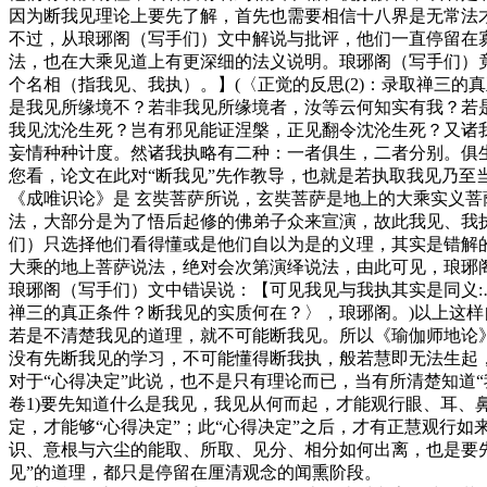
因为断我见理论上要先了解，首先也需要相信十八界是无常法
不过，从琅琊阁（写手们）文中解说与批评，他们一直停留在寡
法，也在大乘见道上有更深细的法义说明。琅琊阁（写手们）
个名相（指我见、我执）。】(〈正觉的反思(2)：录取禅三
是我见所缘境不？若非我见所缘境者，汝等云何知实有我？若
我见沈沦生死？岂有邪见能证涅槃，正见翻令沈沦生死？又诸
妄情种种计度。然诸我执略有二种：一者俱生，二者分别。俱
您看，论文在此对“断我见”先作教导，也就是若执取我见乃
《成唯识论》是 玄奘菩萨所说，玄奘菩萨是地上的大乘实义
法，大部分是为了悟后起修的佛弟子众来宣演，故此我见、我
们）只选择他们看得懂或是他们自以为是的义理，其实是错解
大乘的地上菩萨说法，绝对会次第演绎说法，由此可见，琅琊
琅琊阁（写手们）文中错误说：【可见我见与我执其实是同义:…
禅三的真正条件？断我见的实质何在？〉，琅琊阁。)以上这
若是不清楚我见的道理，就不可能断我见。所以《瑜伽师地论》
没有先断我见的学习，不可能懂得断我执，般若慧即无法生起
对于“心得决定”此说，也不是只有理论而已，当有所清楚知道
卷1)要先知道什么是我见，我见从何而起，才能观行眼、耳
定，才能够“心得决定”；此“心得决定”之后，才有正慧观行
识、意根与六尘的能取、所取、见分、相分如何出离，也是要先
见”的道理，都只是停留在厘清观念的闻熏阶段。