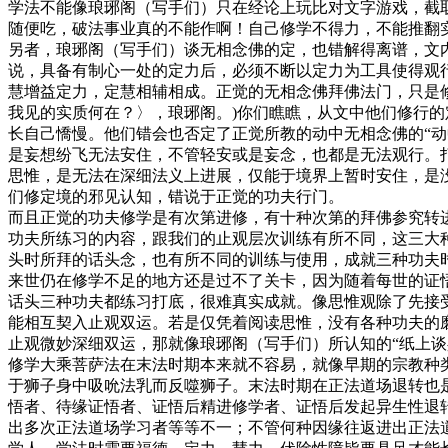
学法不能像琅琊阁（写手们）只在经论上玩比对文字游戏，截
随便吃，破法事业真的不能作啊！自己修学不得力，不能推翻
另者，琅琊阁（写手们）谈无相念佛的定，也错解得离谱，文
说，具备有制心一处的定力后，必须不断以定力为工具使得观
慧增益定力，定慧相辅相成。正觉的无相念佛拜佛法门，只是修
我见的实质何在？〉，琅琊阁。)你们瞧瞧，从文中他们修行的
长自己憍慢。他们错会也否定了正觉所教的动中无相念佛的“
是妄想纷飞无法安住，不管轻安或是妄念，也都是无法观行。
思惟，是无法在深细法义上进展，仅能于境界上暂时安住，是
们修定境的邪见认知，错说于正觉的功夫行门。
而且正觉的功夫修学是有次第进修，有十种次第的拜佛参究转
功夫所练习的内容，跟我们的止观层次训练有所不同，这三大
头时所拜的话头念，也有所不同的训练与使用，成就三种功夫
来世仍在修学不足的地方还是过不了关卡，因为随着每世的证
话头三种功夫都练习打底，很难真实成就。像思惟观除了先接
能相互契入止观双运。若是仅凭着阅读思惟，没有各种功夫的
止观微妙深细双运，那就像琅琊阁（写手们）所认知的“纸上
修学大乘菩萨法在末法时期本来就不容易，就像早期的宗教种
于狮子身中吸吮法乳而反噬狮子。末法时期在正法道场退转也
悟者、待缘证悟者、证悟后精进修学者、证悟后发起异生性退
出多次正法道场学习者等等不一；不管何种因缘往返进出正法