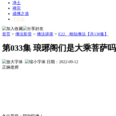
净土
禅宗
成佛之道
手机版
首页
>
佛法影音
>
佛法讲座
>
E22、相似佛法【共130集】
第033集 琅琊阁们是大乘菩萨
日期：2022-09-12
正娴老师