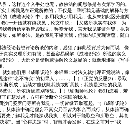
八界，这样连个入手处也无，故佛法的闻思修是有次第学习的。
事实上断我见在正觉所教的，不仅是二乘断我见基础的解释与方
崇的《成唯识论》中，多用我执少用我见，也从未如此区分这两
》卷1一开始就有谈我见，论文中说：【又诸所执实有我体，为
有我者所信至教皆毁我见，称赞无我，言无我见能证涅槃，执著
缘故，如所余法。是故我见不缘实我，但缘内识变现诸蕴，随自
佛法经论若想评论所谈的内容，必须了解此经背后为何而说，像
于真实义理所知有限，甚至容易误解《成唯识论》所说的实义
唯识论》，大部分是错解或误解论文意涵的；就像琅琊阁（写手
懂。
，就如他们用《成唯识论》来轻率比对法义就批评正觉说法，像
种“名不符实”的初果人，……。】(〈正觉的反思(2)：录取
见所断所成，后续才能伏除我执或断我执；我执是深细的我见，
识，所依所缘差别转故。】(《瑜伽师地论》卷91)您看，若
有了正慧发起，方可再伏断分分深细的我执。
间沙门婆罗门等所有我见，一切皆缘五取蕴起。”(《成唯识论》
妄；从体验中确定虚妄不真实乃至皆为和合而成行，从体验而确
需要先了解我见才能深观我执，所以对于能取空和所取空，其意
定”。当“心得决定”时，智慧才会发起，在这之前对于“我