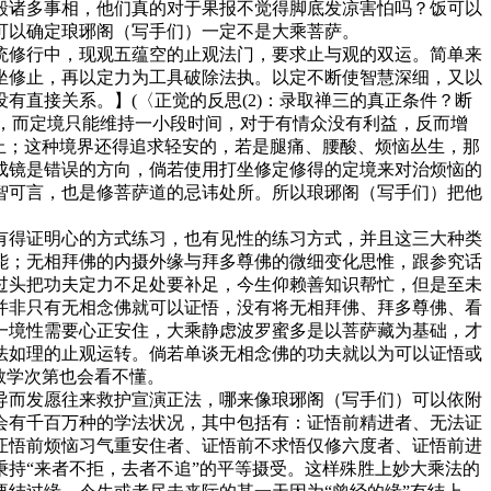
毁诸多事相，他们真的对于果报不觉得脚底发凉害怕吗？饭可以
可以确定琅琊阁（写手们）一定不是大乘菩萨。
统修行中，现观五蕴空的止观法门，要求止与观的双运。简单来
坐修止，再以定力为工具破除法执。以定不断使智慧深细，又以
直接关系。】(〈正觉的反思(2)：录取禅三的真正条件？断
”，而定境只能维持一小段时间，对于有情众没有利益，反而增
止；这种境界还得追求轻安的，若是腿痛、腰酸、烦恼丛生，那
成镜是错误的方向，倘若使用打坐修定修得的定境来对治烦恼的
智可言，也是修菩萨道的忌讳处所。所以琅琊阁（写手们）把他
有得证明心的方式练习，也有见性的练习方式，并且这三大种类
能；无相拜佛的内摄外缘与拜多尊佛的微细变化思惟，跟参究话
过头把功夫定力不足处要补足，今生仰赖善知识帮忙，但是至未
并非只有无相念佛就可以证悟，没有将无相拜佛、拜多尊佛、看
一境性需要心正安住，大乘静虑波罗蜜多是以菩萨藏为基础，才
法如理的止观运转。倘若单谈无相念佛的功夫就以为可以证悟或
教学次第也会看不懂。
导而发愿往来救护宣演正法，哪来像琅琊阁（写手们）可以依附
会有千百万种的学法状况，其中包括有：证悟前精进者、无法证
证悟前烦恼习气重安住者、证悟前不求悟仅修六度者、证悟前进
持“来者不拒，去者不追”的平等摄受。这样殊胜上妙大乘法的