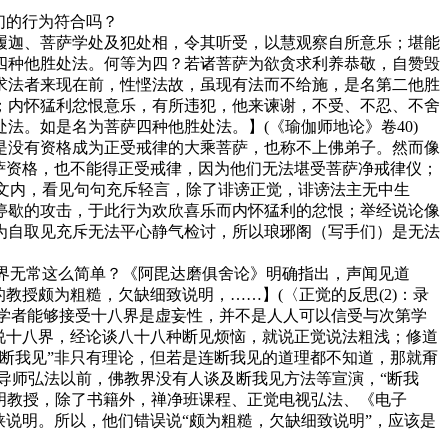
们的行为符合吗？
履迦、菩萨学处及犯处相，令其听受，以慧观察自所意乐；堪能
四种他胜处法。何等为四？若诸菩萨为欲贪求利养恭敬，自赞毁
求法者来现在前，性悭法故，虽现有法而不给施，是名第二他胜
；内怀猛利忿恨意乐，有所违犯，他来谏谢，不受、不忍、不舍
。如是名为菩萨四种他胜处法。】(《瑜伽师地论》卷40)
是没有资格成为正受戒律的大乘菩萨，也称不上佛弟子。然而像
萨资格，也不能得正受戒律，因为他们无法堪受菩萨净戒律仪；
一文内，看见句句充斥轻言，除了诽谤正觉，诽谤法主无中生
停歇的攻击，于此行为欢欣喜乐而内怀猛利的忿恨；举经说论像
为自取见充斥无法平心静气检讨，所以琅琊阁（写手们）是无法
八界无常这么简单？《阿毘达磨俱舍论》明确指出，声闻见道
教授颇为粗糙，欠缺细致说明，……】(〈正觉的反思(2)：录
机学者能够接受十八界是虚妄性，并不是人人可以信受与次第学
说十八界，经论谈八十八种断见烦恼，就说正觉说法粗浅；修道
断我见”非只有理论，但若是连断我见的道理都不知道，那就甭
导师弘法以前，佛教界没有人谈及断我见方法等宣演，“断我
说明教授，除了书籍外，禅净班课程、正觉电视弘法、《电子
说明。所以，他们错误说“颇为粗糙，欠缺细致说明”，应该是