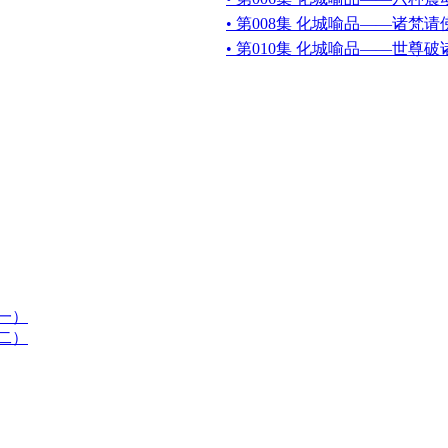
• 第008集 化城喻品——诸梵
• 第010集 化城喻品——世尊破
一）
二）