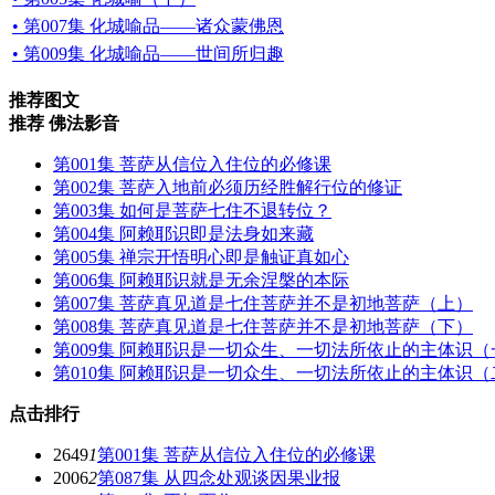
• 第007集 化城喻品——诸众蒙佛恩
• 第009集 化城喻品——世间所归趣
推荐图文
推荐 佛法影音
第001集 菩萨从信位入住位的必修课
第002集 菩萨入地前必须历经胜解行位的修证
第003集 如何是菩萨七住不退转位？
第004集 阿赖耶识即是法身如来藏
第005集 禅宗开悟明心即是触证真如心
第006集 阿赖耶识就是无余涅槃的本际
第007集 菩萨真见道是七住菩萨并不是初地菩萨（上）
第008集 菩萨真见道是七住菩萨并不是初地菩萨（下）
第009集 阿赖耶识是一切众生、一切法所依止的主体识（
第010集 阿赖耶识是一切众生、一切法所依止的主体识（
点击排行
2649
1
第001集 菩萨从信位入住位的必修课
2006
2
第087集 从四念处观谈因果业报