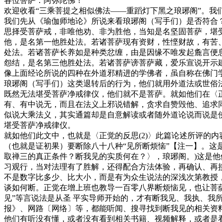
各位菩萨：阿弥陀佛！
欢迎收看“三乘菩提之相似佛法——重蹈灯下黑之琅琊阁”。
我们先从《瑜伽师地论》所说来看琅琊阁（写手们）是否符合
思择受菩萨戒，非唯他劝、非为胜他，当知是名坚固菩萨，堪
他，是名第一他胜处法。若诸菩萨现有资财，性悭财故，有苦
处法。若诸菩萨长养如是种类忿缠，由是因缘不唯发起麁言便
怨结，是名第三他胜处法。若诸菩萨谤菩萨藏，爱乐宣说开示建
像上面经论所说的四种在外道邪精进的学佛者，虽自称在佛门
琅琊阁（写手们）这类退转后的行为，他们就用外道法或世俗
既然无法堪受菩萨净戒律仪，他们就不是菩萨。就如他们在〈正
有、有中说无，而且在法义上邪说错解，贪求自赞毁他、追求
似说大乘法义，其实通篇却是自意解读或者随外道论说而说是
堪受菩萨净戒律仪。
就如他们此文中，也就是〈正觉的反思(2)〉此篇论述所评的
（也就是证初果）要断除八十八种“见所断烦恼”【注一】。这
取禅三的真正条件？断我见的实质何在？〉，琅琊阁。)这是他
习观行，当对法理有了胜解，还得配合方法体验，再确认、再
不是数字比多少、比大小，而是有为众生说法的深浅次第教授
谈如何断。正觉在增上班也教导一百零八界断烦恼见，也让菩
见”等言说法是从圣 平实导师开始的，才有断我见、我执、我
报》、网路〔网络〕等，都能听闻、搜寻找到断我见的相关资料
他们有听没有懂，或者没有看到相关书籍、视频解释，或者是