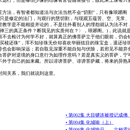
长远行；但是哪怕少缘的结缘者皆会随喜接引，故此来上课者只要
。
方法，有智者都知道法与次法当然不会“切割”，只有像琅琊阁
，只是修定的法门，与观行的慧切割，与现观五蕴苦、空、无常
堂教学是不能相提并论的，不是往外看别人的埋怨就认为法不对
录取禅三的真正条件？断我见的实质何在？〉，琅琊阁。)，此说就
而不去检讨为何学不好，就算真正的佛菩萨立于他们眼前，仍会
“买椟还珠”，浑不知珍珠无价却喜欢华丽炫目的珠宝盒，退还珍
导也会影响深远；若自取见深重不能自知与伏除，若邪见不能弃舍
合菩萨对逆境的身口意行为如理作意吗？若是真实义的菩萨，宁
不外于自己的如来藏。所以诽谤菩萨、诽谤菩萨藏，将来的异熟
时间关系，我们就说到这里。
• 第002集 大目犍连被授记成
• 第004集 化城喻（上）
• 第006集 化城喻品——六种震