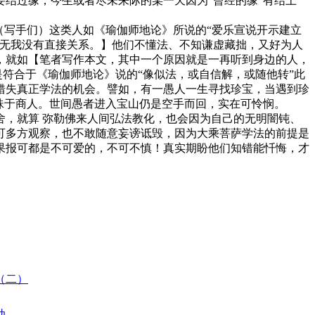
结过缘，今生或者尽未来际的某一天因为“曾经的缘”有结上
（写手们）这类人如《瑜伽师地论》所说的“爱乐宣说开示建立
、无我没有直接关系。】他们不懂法、不知谦虚藏拙，又好为人
，就如【笔者写作本文，其中一个原因就是一再听到身边的人，
是符合于《瑜伽师地论》说的“像似法，或自信解，或随他转”此
错失真正学法的机会。譬如，有一愚人一生寻找珍宝，当遇到珍
珠于商人。世间愚者进入宝山仍是空手而回，实在可怜悯。
，就算 弥勒佛来人间弘法教化，也会因为自己的无明闇钝、
可多方观察，也不敢随意妄谤诋毁，因为大乘菩萨学法的前提是
果报可都是不可爱的，不可不慎！真实期盼他们知错能忏悔，才
佛（二）
动