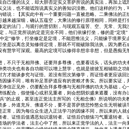
取自己懂的法义，却大胆否定实义菩萨所说的真实法，再加上诋
实义法，也不能诋毁说真实义的善知识没教。他们这样的行为，
内错说：【其实此中有一个重要问题一直被忽略。二乘佛法的正
行越来越深细，确认五蕴空，大乘法的修行原理相同，同样是打
定的法门，与观行的慧切割，与现观五蕴苦、空、无常、无我没有
定，与正觉所说的定是完全不同，他们依缘打坐，修的是“定境
动中定”修学，打坐修定是定境，不能思惟法义，只能缘于境界安
打坐是以离念灵知修得定境，那就不可能破除我法执，因为磨石
没有慧学可深观。最高的定境可以修得非想非非想，但是愚痴无
进，不只于无相拜佛、还要拜多尊佛，也要看话头，话头的功夫
种类功夫也有各自功能可以增上慧学，也就是彼彼互相辅助之功
时方才能谈参究与证悟。若没有照次第修学，而证悟者更应该回
悟因缘不同，唯有补足菩萨道应有的资粮才务实。所以要实证，
受净信正见外，仍要配合拜多尊佛与无相拜佛的功夫为基础，心
磨练配合，假使慢心或邪见重者，则会想阴炽盛来遮覆，没有办
谈兵”的止观，甚至连正觉法主所写的《无相念佛》所说明的功夫
类多，外道充斥、佛道不分，要不是菩萨慈悲怜愍众生无明被误
是正常，因为每位众生进入正法学习的因缘不同，所以来的人就
转者、证悟后值遇恶知识退转者、证悟后仍烦恼习气重退转者、
道场的学法者，法主心中了然，所以来正觉学法的人，法主一向秉