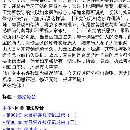
学人，学法时需要福德、定力、慧力、伏除性障皆要具足才能
了，还是有学习正法的因缘存在，这是上地菩萨的智慧与摄受
正觉所教导的法以如来藏为核心，缘如来藏所说的一切法与实证
像似正法”者，他们错误这样说：【正觉的无相念佛拜佛法门
师，却爱说相似法，再掺杂事相批评。但是佛菩提道与世间学
感叹为何萧导师不重视大家修行……】(〈正觉的反思(2)：
论所诃斥的对象。当自己知道过失，却一味怪罪别人的教导，
宝的商人，将珍宝盒的珍珠卖给愚人，结果愚人花了大把银两
由大菩萨来带领佛弟子众，凡走过必会留下足迹，其带领与教
造作恶业而错失良机。故此，若自问是否是菩萨？自问是否符
要相信因果，信受如来藏所有一切法种，所藏、集藏、执藏皆
能回归正法，才是真实菩萨。
他们文中有多数观念错误解说，今天仅以部分提出说明。因为
祝愿：闻思正理、修证无碍、得证菩提！
阿弥陀佛！
标签：
佛法影音
更多
>
同类 佛法影音
• 第001集 大目犍连被授记成佛（一）
• 第003集 大目犍连被授记成佛（三）
• 第005集 化城喻（下）