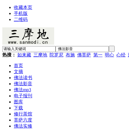
收藏本页
手机版
二维码
热搜：
如来藏
三摩地
陀罗尼
布施
佛菩萨
第一
明心
心经
首页
文摘
佛法读书
佛法影音
佛法mp3
电子报刊
图库
下载
修行茶馆
菩萨六度
佛法实修