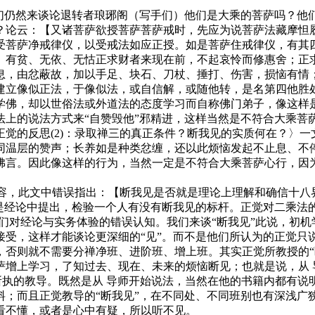
我们仍然来谈论退转者琅琊阁（写手们）他们是大乘的菩萨吗？他
？论云：【又诸菩萨欲授菩萨菩萨戒时，先应为说菩萨法藏摩怛
受菩萨净戒律仪，以受戒法如应正授。如是菩萨住戒律仪，有其
、有贫、无依、无怙正求财者来现在前，不起哀怜而修惠舍；正
息，由忿蔽故，加以手足、块石、刀杖、捶打、伤害，损恼有情
立像似正法，于像似法，或自信解，或随他转，是名第四他胜处法
学佛，却以世俗法或外道法的态度学习而自称佛门弟子，像这样
法上的说法方式来“自赞毁他”邪精进，这样当然是不符合大乘菩
觉的反思(2)：录取禅三的真正条件？断我见的实质何在？〉
同温层的赞声；长养如是种类忿缠，还以此烦恼发起不止息、不
佛言。因此像这样的行为，当然一定是不符合大乘菩萨心行，因
内容，此文中错误指出：【断我见是否就是理论上理解和确信十
是经论中提出，检验一个人有没有断我见的标杆。正觉对二乘法的
们对经论与实务体验的错误认知。我们来谈“断我见”此说，初
接受，这样才能谈论更深细的“见”。而不是他们所认为的正觉只
，否则就不需要分禅净班、进阶班、增上班。其实正觉所教授的“
萨增上学习，了知过去、现在、未来的烦恼断见；也就是说，从 
所执的教导。既然是从 导师开始说法，当然在他的书籍内都有
；而且正觉教导的“断我见”，在不同处、不同班别也有深浅广狭
看不懂，或者是心中有疑，所以听不见。