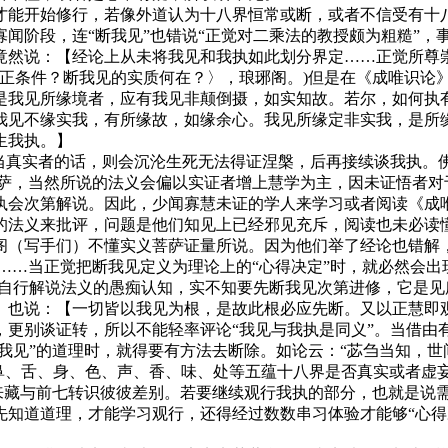
才能开始修行，若像外道认为十八界恒常或断，或者不信受有十
闻阶段，连“断我见”也错说“正觉对二乘法的教授颇为粗糙”，
竟然说：【经论上从未将我见和我执如此划分界定……正觉所尊
的真正条件？断我见的实质何在？〉，琅琊阁。)但是在《成唯识论
是我见所缘境者，应有我见非颠倒摄，如实知故。若尔，如何执
我见不缘实我，有所缘故，如缘余心。我见所缘定非实我，是所
生我执。】
至当真实者的话，则会沉沦生死无法得证涅槃，后再接续谈我执。
菩萨，当然所说的法义会偏以实证者增上慧学为主，因未证悟者对
执会次第解说。因此，少闻寡慧未证的学人来学习或者阅读《成
的法义来批评，问题是他们知见上已经邪见充斥，阅读也未必读
阁（写手们）不懂实义菩萨证量所说。因为他们举了经论也错解
…当正觉把断我见定义为理论上的“心得决定”时，就必然会出现这
样自行解说法义的愚痴认知，实不知要先断我见次第进修，它是
也说：【一切皆以我见为根，是故此根必应先断。又以正慧即观彼
，更别谈证转，所以不能轻率评论“我见与我执是同义”。当借由
“我见”的道理时，就得要有方法去断除。如论云：“苾刍当知，世
、鼻、舌、身、色、声、香、味、处等五蕴十八界是否真实或者虚
如来藏与前七转识彼彼差别。若要继续观行我执的部分，也就是说
知道道理，才能学习观行，还得经过数数串习体验才能够“心得决