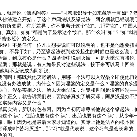
章，就是说〈佛系问答〉——“阿赖耶识等于如来藏等于真如”？
从佛法建立开始，于这个声闻法以及缘觉法，阿含期就已经说明
有所变易、有所差异，你不能离开这个“如”。所谓“如”，中国
如、真如、如如”都是为了显示这个“如”。那什么叫“如”？“如
罗蜜多经》的定义。
多经》不是任何一位凡夫想要说而可以说明的，也不是他想要扭
于如、不异于如”，乃至缘起法说到这缘起生的时候也是这么说；
圣谛，到底核心是什么？四圣谛中说到灭谛，可是大乘法直接说
槃；那就是说，有人如果反对这些说法，接下来可以马上回答：
那他就不应该成为阿罗汉。
要问啊！那既然他灭尽诸法，用哪一个法可以入涅槃？即使他再
也没有办法成就，为什么？因为涅槃的定义是什么？涅槃的真实是
妙心、涅槃实相之法。所以大乘法说，涅槃和世间是没有区别—
这个正义，就告诉我们说：要能够真实了解灭谛，阿罗汉是办不
底实际内容又是什么？
样真实法，所以名色有因。因为当初阿难尊者他说这个缘起法，他
有这个‘识’，住胎也要有这个‘识’，出胎也要有这个‘识’，从少年
識﹞啦！因为祂是最后大家才知道的。实际上祂是法界的根本因
译成叫“苦习灭道”，那“习”就是代表说，这个习气是会长养的
色的习。