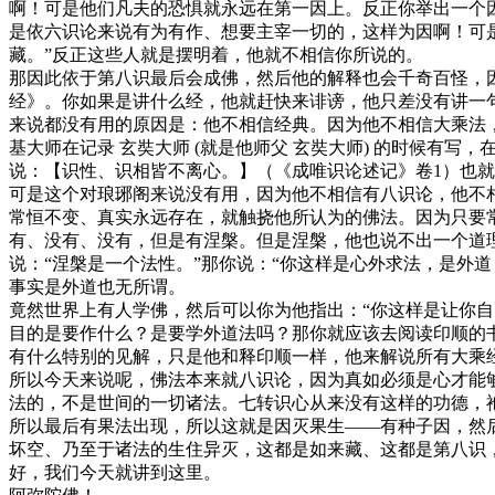
啊！可是他们凡夫的恐惧就永远在第一因上。反正你举出一个因
是依六识论来说有为有作、想要主宰一切的，这样为因啊！可
藏。”反正这些人就是摆明着，他就不相信你所说的。
那因此依于第八识最后会成佛，然后他的解释也会千奇百怪，
经》。你如果是讲什么经，他就赶快来诽谤，他只差没有讲一
来说都没有用的原因是：他不相信经典。因为他不相信大乘法
基大师在记录 玄奘大师 (就是他师父 玄奘大师) 的时候
说：【识性、识相皆不离心。】（《成唯识论述记》卷1）也
可是这个对琅琊阁来说没有用，因为他不相信有八识论，他不相
常恒不变、真实永远存在，就触挠他所认为的佛法。因为只要
有、没有、没有，但是有涅槃。但是涅槃，他也说不出一个道
说：“涅槃是一个法性。”那你说：“你这样是心外求法，是外
事实是外道也无所谓。
竟然世界上有人学佛，然后可以你为他指出：“你这样是让你
目的是要作什么？是要学外道法吗？那你就应该去阅读印顺的
有什么特别的见解，只是他和释印顺一样，他来解说所有大乘
所以今天来说呢，佛法本来就八识论，因为真如必须是心才能
法的，不是世间的一切诸法。七转识心从来没有这样的功德，
所以最后有果法出现，所以这就是因灭果生——有种子因，然
坏空、乃至于诸法的生住异灭，这都是如来藏、这都是第八识
好，我们今天就讲到这里。