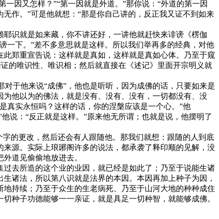
一因又怎样？”“第一因就是外道。”那你说：“外道的第一因
无作。”可是他就想：“那是你自己讲的，反正我又证不到如来
赖耶识就是如来藏，你不讲还好，一讲他就赶快来诽谤《楞伽
谤一下。”差不多意思就是这样。所以我们举再多的经典，对他
在此郑重宣告说：这样就是真如，这样就是真如心体。乃至于窥
要亲证的唯识性、唯识相；然后就直接在《述记》里面开宗明义就
那对于他来说“成佛”，他也是听听，因为成佛的话，只要如来是
因为他以为的佛法，就是没有、没有、没有，一切都没有、没
是真实永恒吗？这样的话，你的涅槃应该是一个心。”他
”他说：“反正就是这样。”原来他无所谓；也就是说，他摆明了
个字的更改，然后还会有人跟随他。那我们就想：跟随的人到底
的来源。实际上琅琊阁许多的说法，都承袭了释印顺的见解，没
把外道见偷偷地放进去。
集过去所造的这个业的业因，就已经是如此了；乃至于说能生诸
出生诸法，所以第八识就是法界的本因。本因再加上种子为因，
断地持续；乃至于众生的生老病死、乃至于山河大地的种种成住
一切种子功德能够一一亲证，就是具足一切种智，就能够成佛。