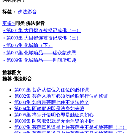
阿弥陀佛！
标签：
佛法影音
更多
>
同类 佛法影音
• 第001集 大目犍连被授记成佛（一）
• 第003集 大目犍连被授记成佛（三）
• 第005集 化城喻（下）
• 第007集 化城喻品——诸众蒙佛恩
• 第009集 化城喻品——世间所归趣
推荐图文
推荐 佛法影音
第001集 菩萨从信位入住位的必修课
第002集 菩萨入地前必须历经胜解行位的修证
第003集 如何是菩萨七住不退转位？
第004集 阿赖耶识即是法身如来藏
第005集 禅宗开悟明心即是触证真如心
第006集 阿赖耶识就是无余涅槃的本际
第007集 菩萨真见道是七住菩萨并不是初地菩萨（上）