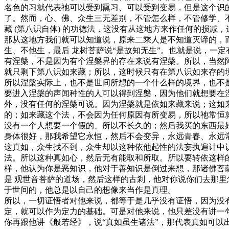
名色的习就代表祂可以受到熏习、可以受到变易，但是这个识
了。然而，心、佛、众生三无差别，不管怎么样，不管修学、
藏 (第八识自体) 的功德法，这没有从这地方来作任何的损
那从这地方我们就可以知道说，原来二乘人是不知道灭谛的，
生、不他生，最后 龙树菩萨说“是故知无生”。也就是说，一
有涅槃，不是因为有个涅槃界的存在来说有涅槃。所以，当然
就只剩下第八识如来藏；所以，这时候只有在第八识如来存的
所以涅槃实际上，也不是世间所想的一个什么样的境界，也不
要进入涅槃的声闻种性的人可以得到涅槃，因为他们就想要在
外，没有任何的涅槃可说。因为涅槃就是依如来藏来说；这如
的；如来藏这个法，不会因为任何原因有所变易，所以祂常恒
没有一个人想要一个假的、所以不长久的；然后我买的东西最
身体很好，那我希望它永恒，然后不会变异，永远青春、永远
这真如，众生找不到，众生却以这种依他起性的法妄执遍计中
法。所以这种真如心，然后无有能取和所取。所以要转依这样
样，他认为你是恶知识，他对于善知识是倒过来想，那诸佛菩
是 观世音菩萨的道场，然后这样的古剎，他对你说你们去那
于世间的，他总是以自己的想像来当作是真理。
所以，一切证悟者对他来说，都等于是几乎没有证悟，因为没
定，就可以作为定力的基础。可是对他来说，他只差没有讲一
你再跟他讲《般若经》，说“真如虽生诸法”，那代表真如可以