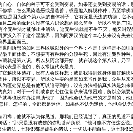
的自心、自体的种子可不会受到变易。如果还会受到变易的话，
不修学，怎么熏染造恶或是造善，或是趣入解脱种种，乃至学佛
减，这就是因为这个第八识的自体种子，它有无量无边的功德，它
而且二乘的缘起法没有像六识论想的那么简单，所以不管是广说
定有个无生法才能够出生诸法，这无生法就是不生不灭，祂又叫
阿罗汉入不了这个涅槃界，因为阿罗汉的这个本心从来没有失去
境界里面而已。
是世间所想的如同三界区域以外的一个界；不是！这样是不如理
涅槃里面休歇，不想要再有种种的分段生死，因此有涅槃界种种
来藏就是第八识。所以从阿含部开始，就在说这个第八识，乃至
就代表是不变的，所以常恒代表是真。
好它越快坏越好，没有人会这样想；或是我得到这身体最好越快
常住，所以不变异。所以众生要的是真如来当作是我，众生从来
认为蕴处界总是有他可以追寻到的，没有办法相信真实法是如来
的真如，对于一个刚破参的七住位菩萨来说很困难，所以必须要
萨就再也没有办法帮助他了；因为他会认为他想的才是对的，他
里怎样、怎样的，全部都是迷信。如果他不认为迷信，他也会认为
有四禅，他就不认为你见道。那我们已经说过了，真正的见道不需
句话：“那只是没有成佛的弥勒菩萨所说。”他可能不方便这么说
出生诸法，七转识都是被生的诸法；一切法不能自生，这七转识怎