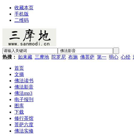
收藏本页
手机版
二维码
热搜：
如来藏
三摩地
陀罗尼
布施
佛菩萨
第一
明心
心经
首页
文摘
佛法读书
佛法影音
佛法mp3
电子报刊
图库
下载
修行茶馆
菩萨六度
佛法实修