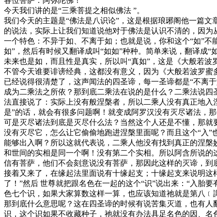
各位菩萨：阿弥陀佛！
今天我们讲的是“三乘菩提之相似佛法 ”。
我们今天的主题是“佛法是八识论”，这是根据琅琊阁他一篇文
的说法，实际上让我们知道说他对于佛法是认识不清的，因为
一个特色：不异于如、不离于如；也就是说，你和这个“如”不能
如”，然后有时候又翻译成叫“如如”种种。简单来说，翻译成“
未来也是如，而且性是真实，所以叫“真如”，这是《大般若波
不管今天谁要诽谤经典，这都没有意义，因为《大般若波罗蜜
已经说得很清楚了，这声闻法的四圣谛，每一圣谛都是“不离
成为二乘法之所依？那到底二乘法在说的是什么？二乘法说四
法直接说了：实际上没有般涅槃者，所以二乘人没有真正地入涅
是”的话，就会有很多问题啊！就变成阿罗汉没有灭尽诸法，
可是灭尽诸法到底是灭尽什么法？当然这个人还是不懂，那就
没有灭尽它，怎么让它偷偷地跑进涅槃里面呢？而且这个“入”
能够出入啊？所以这就代表说，二乘人他没有找到真正的涅槃
和世间的实相是同一个啊！没有第二个实相。所以阿含所说的
信有菩萨，他们不会刻意说没有菩萨，那因此这样的灭谛，到
接着又来了，在缘起法里面说有十缘起支；十缘起支来说明这
了！”然后 世尊就把跟名色在一起的这个“识”说出来：“入胎要
色七个识，如果大家算数这样一算，也应该知道祂就是第八﹝
那到底什么意思呢？这在四圣谛的时候有说苦集灭道，也有人翻
识，这个识如果不收藏种子，祂就没有办法具足名色的因、名