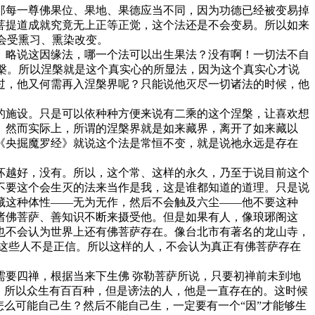
那每一尊佛果位、果地、果德应当不同，因为功德已经被变易掉
菩提道成就究竟无上正等正觉，这个法还是不会变易。所以如来
不会受熏习、熏染改变。
、略说这因缘法，哪一个法可以出生果法？没有啊！一切法不自
涅槃。所以涅槃就是这个真实心的所显法，因为这个真实心才说
过，他又何需再入涅槃界呢？只能说他灭尽一切诸法的时候，他
的施设。只是可以依种种方便来说有二乘的这个涅槃，让喜欢想
。然而实际上，所谓的涅槃界就是如来藏界，离开了如来藏以
《央掘魔罗经》就说这个法是常恒不变，就是说祂永远是存在
坏越好，没有。所以，这个常、这样的永久，乃至于说目前这个
不要这个会生灭的法来当作是我，这是谁都知道的道理。只是说
藏这种体性——无为无作，然后不会触及六尘——他不要这种
诸佛菩萨、善知识不断来摄受他。但是如果有人，像琅琊阁这
也不会认为世界上还有佛菩萨存在。像台北市有著名的龙山寺，
这些人不是正信。所以这样的人，不会认为真正有佛菩萨存在
要四禅，根据当来下生佛 弥勒菩萨所说，只要初禅前未到地
。所以众生有百百种，但是谤法的人，他是一直存在的。这时候
么可能自己生？然后不能自己生，一定要有一个“因”才能够生