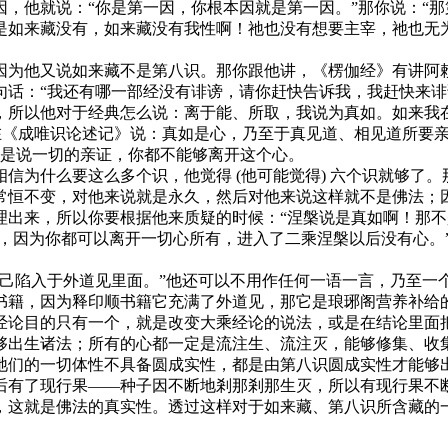
，他就说：“你是第一因，你根本因就是第一因。”那你说：“那第
是如来藏没有，如来藏没有我性啊！祂也没有想要主宰，祂也无为
因为他又说如来藏不是第八识。那你跟他讲，《楞伽经》有讲阿
句话：“我还有哪一部经没有诽谤，请你赶快告诉我，我赶快来诽
，所以他对于经典怎么说：离于能、所取，我说为真如。如来我
有写，在《成唯识论述记》说：真如是心，乃至于真见道、相见道所
就是说一切的亲证，你都不能够离开这个心。
信为什么要这么多个识，他觉得 (他可能觉得) 六个识就够了。
常恒不变，对他来说就是永久，然后对他来说这样就不是佛法；
理出来，所以你要根据他来质疑的时候：“涅槃说是真如啊！那不
道，因为你都可以离开一切心所有，进入了二乘涅槃以后没有心。
自己陷入于外道见里面。”他还可以不用作任何一语一言，乃至一
书籍，因为释印顺书籍它充满了外道见，那它是琅琊阁营养补给
经论目的只有一个，就是改变大乘经论的说法，或是在结论里面
够出生诸法；所有的心都一定是流注生、流注灭，能够修集、收
祂们的一切体性不具备圆成实性，都是由第八识圆成实性才能够
后有了现行果——种子因不断地剎那剎那生灭，所以有现行果不
，这就是佛法的真实性。透过这样对于如来藏、第八识所含藏的