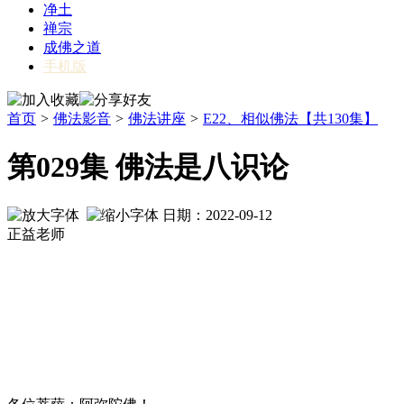
净土
禅宗
成佛之道
手机版
首页
>
佛法影音
>
佛法讲座
>
E22、相似佛法【共130集】
第029集 佛法是八识论
日期：2022-09-12
正益老师