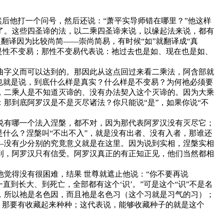
然后他打一个问号，然后还说：“萧平实导师错在哪里？”他这样
了。这些四圣谛的法，以二乘四圣谛来说，以缘起法来说，都有
人翻译因为比较尚简——崇尚简易，有时候“如”就翻译成“真
”就是性不变易；那性不变易代表说：祂过去也是如、现在也是如、
曲字义而可以达到的。那因此从这点回过来看二乘法，阿含部就
也就是说，到底什么样是真实？什么样是不变易？为何祂必须要
，二乘人是不知道灭谛的、没有办法契入这个灭谛的。因为大乘
那到底阿罗汉是不是灭尽诸法？你只能说“是”，如果你说“不
说有哪一个法入涅槃，都不对，因为那代表阿罗汉没有灭尽它；
什么？涅槃叫“不出不入”，就是没有出者、没有入者，那谁还
—没有少分别的究竟意义就是在这里。因为说到实相，涅槃实相
到，阿罗汉只有信受。阿罗汉真正的有正知正见，他们当然都相
觉得没有很困难，结果 世尊就遮止他说：“你不要再说
一直到长大、到死亡，全部都有这个‘识’。”可是这个“识”不是名
，所以祂是名色因，而且祂是名色习（这个习就是习气的习）；
，那要有收藏起来种种；这代表说，能够收藏种子的就是这个